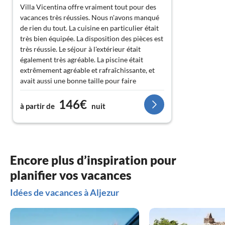
Villa Vicentina offre vraiment tout pour des
vacances très réussies. Nous n'avons manqué
de rien du tout. La cuisine en particulier était
très bien équipée. La disposition des pièces est
très réussie. Le séjour à l'extérieur était
également très agréable. La piscine était
extrêmement agréable et rafraîchissante, et
avait aussi une bonne taille pour faire
quelques longueurs. Nous avons trouvé
146€
l'emplacement de la villa extrêmement bon
à partir de
nuit
pour nous. Il était facile de faire de
nombreuses excursions dans les environs
immédiats. Une voiture est bien sûr
nécessaire. Nous avons également été ravis
d'entendre et d'observer de nombreux oiseaux
Encore plus d’inspiration pour
directement à côté de la maison. Et à
planifier vos vacances
proximité immédiate, les cigognes et leurs
nids sur des endroits aventureux !
Idées de vacances à Aljezur
Et le contact avec le propriétaire était
également très bon, rapide, amical et sans
complications.