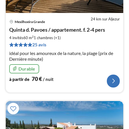
24 km sur Aljezur
Mexilhoeira Grande
Pri
Quinta d. Pavoes / appartement. f. 2-4 pers
à
2
par
4 invités
60 m
1
chambres (+1)
de
25 avis
7
idéal pour les amoureux de la nature, la plage (prix de
pa
Dernière minute)
nui
Durable
l
70
€
à partir de
/ nuit