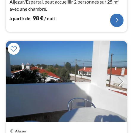
Aljezur/Espartal, peut accueillir 2 personnes sur 25 m²
nui
avec une chambre.
l
98
€
à partir de
/ nuit
Pri
Aljezur