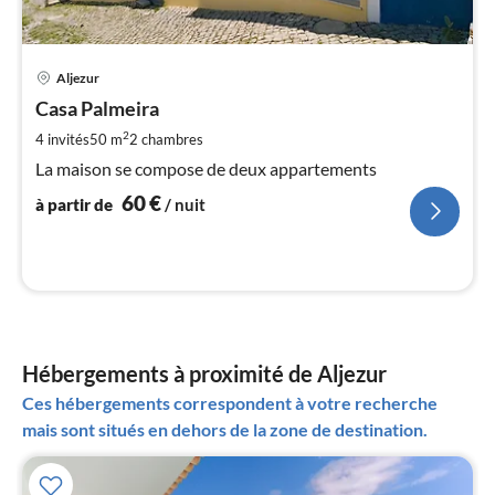
Pri
Aljezur
à
Casa Palmeira
par
de
2
4 invités
50 m
2
chambres
6
La maison se compose de deux appartements
pa
60
€
nui
à partir de
/ nuit
l
Hébergements à proximité de Aljezur
Ces hébergements correspondent à votre recherche
mais sont situés en dehors de la zone de destination.