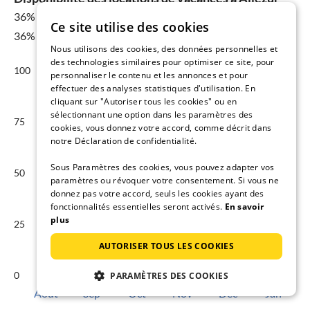
36%
pour 08 août - 15 août
Ce site utilise des cookies
36% Moyenne annuelle
Nous utilisons des cookies, des données personnelles et
des technologies similaires pour optimiser ce site, pour
100
personnaliser le contenu et les annonces et pour
effectuer des analyses statistiques d'utilisation. En
cliquant sur "Autoriser tous les cookies" ou en
sélectionnant une option dans les paramètres des
75
cookies, vous donnez votre accord, comme décrit dans
notre Déclaration de confidentialité.
Sous Paramètres des cookies, vous pouvez adapter vos
50
paramètres ou révoquer votre consentement. Si vous ne
donnez pas votre accord, seuls les cookies ayant des
fonctionnalités essentielles seront activés.
En savoir
plus
25
AUTORISER TOUS LES COOKIES
0
PARAMÈTRES DES COOKIES
Août
Sep
Oct
Nov
Déc
Jan