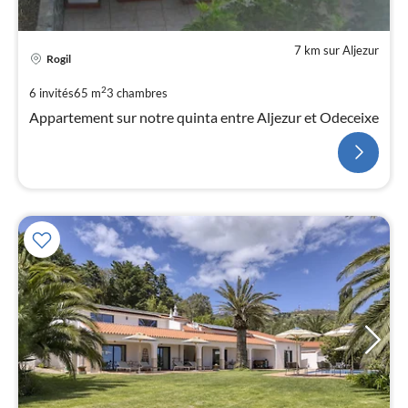
7 km sur Aljezur
Rogil
2
6 invités
65 m
3
chambres
Appartement sur notre quinta entre Aljezur et Odeceixe