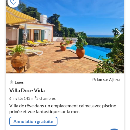
25 km sur Aljezur
Pri
Lagos
à
Villa Doce Vida
par
de
2
6 invités
143 m
3
chambres
1
Villa de rêve dans un emplacement calme, avec piscine
pa
privée et vue fantastique sur la mer.
nui
Annulation gratuite
l