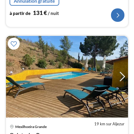
Annulation gratuite
nui
131
€
à partir de
/ nuit
l
19 km sur Aljezur
Mexilhoeira Grande
Pri