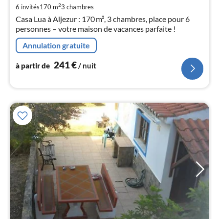
de
2
6 invités
170 m
3
chambres
2
Casa Lua à Aljezur : 170 m², 3 chambres, place pour 6
pa
personnes – votre maison de vacances parfaite !
nui
Annulation gratuite
l
241
€
à partir de
/ nuit