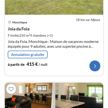
18 km sur Aljezur
Pri
Monchique
à
Joia da Foia
par
de
2
9 invités
250 m
4
chambres (+1)
4
Joia da Foia, Monchique : Maison de vacances moderne
pa
équipée pour 9 adultes, avec une superbe piscine à
nui
débordement et une vue à couper le souffle sur la côte
Annulation gratuite
de l'Algarve.
l
415
€
à partir de
/ nuit