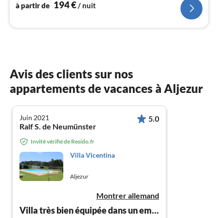
194
€
à partir de
/ nuit
Avis des clients sur nos
appartements de vacances à Aljezur
Juin 2021
5.0
Ralf S. de Neumünster
Invité vérifié de Resido.fr
Villa Vicentina
Aljezur
Montrer allemand
Villa très bien équipée dans un emplacement très bon !