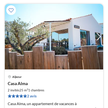
Aljezur
Pri
Casa Alma
à
2
par
2 invités
25 m
1
chambres
de
2 avis
9
Casa Alma, un appartement de vacances à
pa