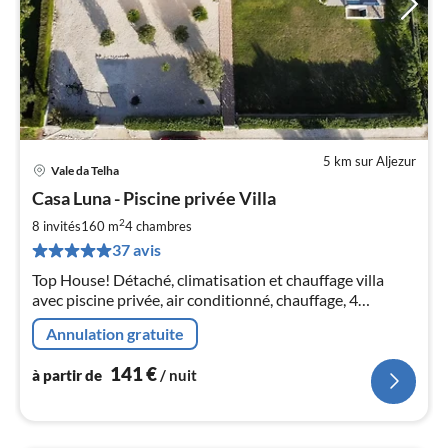
5 km sur Aljezur
Vale da Telha
Pri
Casa Luna - Piscine privée Villa
à
2
par
8 invités
160 m
4
chambres
de
37 avis
1
Top House! Détaché, climatisation et chauffage villa
pa
avec piscine privée, air conditionné, chauffage, 4
nui
chambres, terrasse, cheminée, barbecue, Internet, tour
Annulation gratuite
de jeu
l
141
€
à partir de
/ nuit