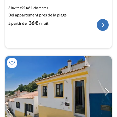
à
par
2
3 invités
55 m
1
chambres
de
Bel appartement près de la plage
3
36
€
pa
à partir de
/ nuit
nui
l