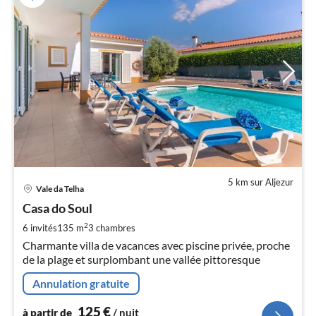
5 km sur Aljezur
Pri
Vale da Telha
à
Casa do Soul
par
de
2
6 invités
135 m
3
chambres
1
Charmante villa de vacances avec piscine privée, proche
pa
de la plage et surplombant une vallée pittoresque
nui
Annulation gratuite
l
125
€
à partir de
/ nuit