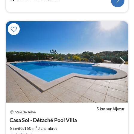
5 km sur Aljezur
Vale da Telha
Pri
Casa Sol - Détaché Pool Villa
à
2
par
6 invités
160 m
3
chambres