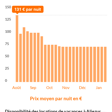
150
125
100
75
50
25
0
Août
Sep
Oct
Nov
Déc
Jan
Prix moyen par nuit en €
Disponibilité des locations de vacances à Aljezur