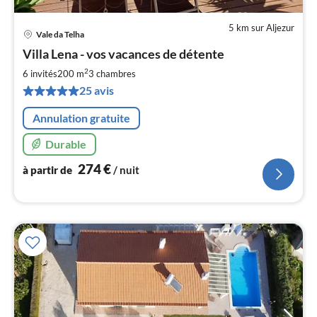
5 km sur Aljezur
Vale da Telha
Pri
Villa Lena - vos vacances de détente
à
2
par
6 invités
200 m
3
chambres
de
25 avis
2
pa
Annulation gratuite
nui
Durable
l
274
€
à partir de
/ nuit