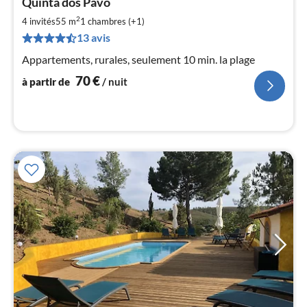
Quinta dos Pavo
à
2
par
4 invités
55 m
1
chambres (+1)
de
13 avis
7
Appartements, rurales, seulement 10 min. la plage
pa
nui
70
€
à partir de
/ nuit
l