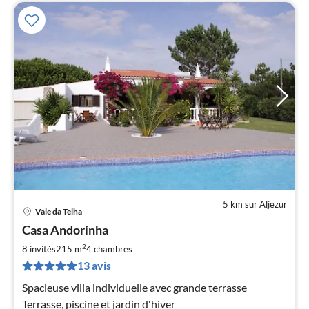
5 km sur Aljezur
Vale da Telha
Pri
Casa Andorinha
à
2
par
8 invités
215 m
4
chambres
de
13 avis
1
Spacieuse villa individuelle avec grande terrasse
pa
Terrasse, piscine et jardin d'hiver
nui