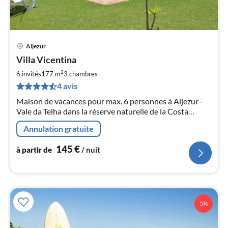
Aljezur
Pri
Villa Vicentina
à
2
par
6 invités
177 m
3
chambres
de
4 avis
1
Maison de vacances pour max. 6 personnes à Aljezur -
pa
Vale da Telha dans la réserve naturelle de la Costa
nui
Vicentina / Western Algarve.
Annulation gratuite
l
145
€
à partir de
/ nuit
5%