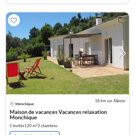
18 km sur Aljezur
Pri
Monchique
à
Maison de vacances Vacances relaxation
par
Monchique
de
1
2
5 invités
120 m
2
chambres
pa