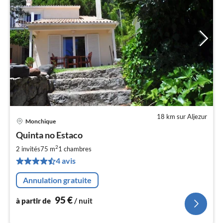
18 km sur Aljezur
Monchique
Pri
Quinta no Estaco
à
2
par
2 invités
75 m
1
chambres
de
4 avis
9
pa
Annulation gratuite
nui
95
€
à partir de
/ nuit
l