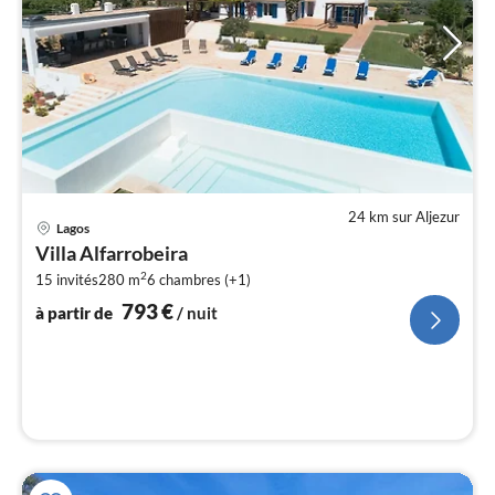
24 km sur Aljezur
Pri
Lagos
à
Villa Alfarrobeira
par
2
15 invités
280 m
6
chambres (+1)
de
7
793
€
à partir de
/ nuit
pa
nui
l