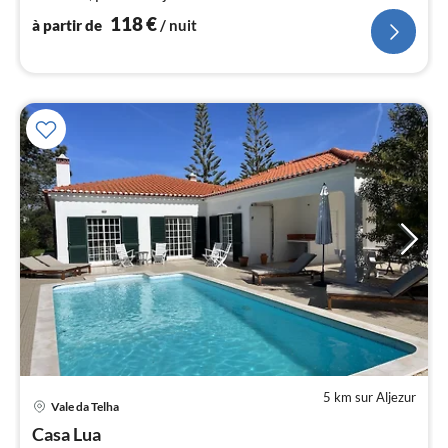
118
€
à partir de
/ nuit
l
5 km sur Aljezur
Pri
Vale da Telha
à
Casa Lua
par