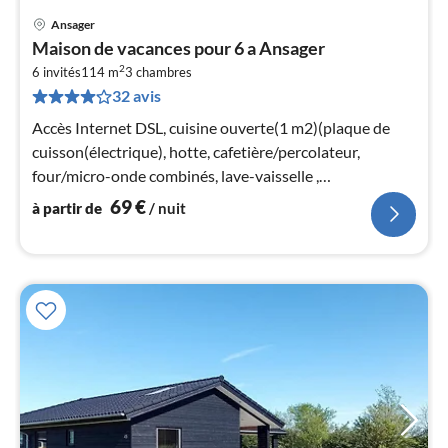
Ansager
Pri
Maison de vacances pour 6 a Ansager
à
2
6 invités
114 m
3
chambres
par
32 avis
de
6
Accès Internet DSL, cuisine ouverte(1 m2)(plaque de
pa
cuisson(électrique), hotte, cafetière/percolateur,
nui
four/micro-onde combinés, lave-vaisselle ,
congélateur(60-99L)
69
€
à partir de
/ nuit
l