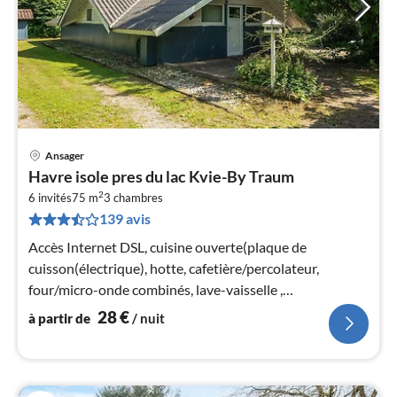
Ansager
Pri
Havre isole pres du lac Kvie-By Traum
à
2
6 invités
75 m
3
chambres
par
139 avis
de
2
Accès Internet DSL, cuisine ouverte(plaque de
pa
cuisson(électrique), hotte, cafetière/percolateur,
nui
four/micro-onde combinés, lave-vaisselle ,
congélateur(200-249L)
28
€
à partir de
/ nuit
l