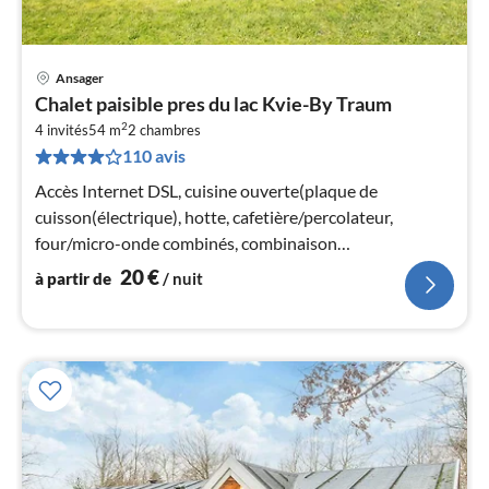
Ansager
Pri
Chalet paisible pres du lac Kvie-By Traum
à
2
4 invités
54 m
2
chambres
par
110 avis
de
2
Accès Internet DSL, cuisine ouverte(plaque de
pa
cuisson(électrique), hotte, cafetière/percolateur,
nui
four/micro-onde combinés, combinaison
réfrigérateur/congélateur)
20
€
à partir de
/ nuit
l