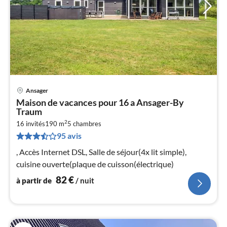
Ansager
Pri
Maison de vacances pour 16 a Ansager-By
à
Traum
par
2
16 invités
190 m
5
chambres
de
8
95 avis
pa
, Accès Internet DSL, Salle de séjour(4x lit simple),
nui
cuisine ouverte(plaque de cuisson(électrique)
82
€
à partir de
/ nuit
l