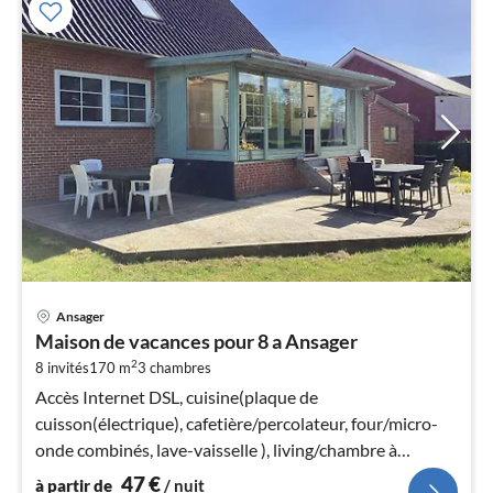
Pri
Ansager
à
Maison de vacances pour 8 a Ansager
par
2
8 invités
170 m
3
chambres
de
4
Accès Internet DSL, cuisine(plaque de
pa
cuisson(électrique), cafetière/percolateur, four/micro-
nui
onde combinés, lave-vaisselle ), living/chambre à
coucher(lit double pliant, TV)
47
€
à partir de
/ nuit