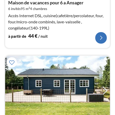
Maison de vacances pour 6 a Ansager
par
2
6 invités
95 m
4
chambres
de
4
Accès Internet DSL, cuisine(cafetière/percolateur, four,
pa
four/micro-onde combinés, lave-vaisselle ,
nui
congélateur(140-199L)
44
€
à partir de
/ nuit
l