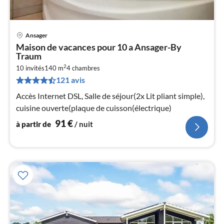
Ansager
Pri
Maison de vacances pour 10 a Ansager-By
à
Traum
par
2
10 invités
140 m
4
chambres
de
9
121 avis
pa
Accès Internet DSL, Salle de séjour(2x Lit pliant simple),
nui
cuisine ouverte(plaque de cuisson(électrique)
91
€
à partir de
/ nuit
l