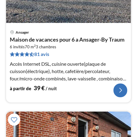
Ansager
Pri
Maison de vacances pour 6 a Ansager-By Traum
à
2
6 invités
70 m
3
chambres
par
81 avis
de
3
Accès Internet DSL, cuisine ouverte(plaque de
pa
cuisson(électrique), hotte, cafetière/percolateur,
nui
four/micro-onde combinés, lave-vaisselle , combinaison
réfrigérateur/congélateur)
39
€
à partir de
/ nuit
l