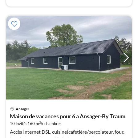
Pri
Ansager
à
Maison de vacances pour 6 a Ansager-By Traum
par
2
10 invités
160 m
5
chambres
de
8
Accès Internet DSL, cuisine(cafetière/percolateur, four,
pa