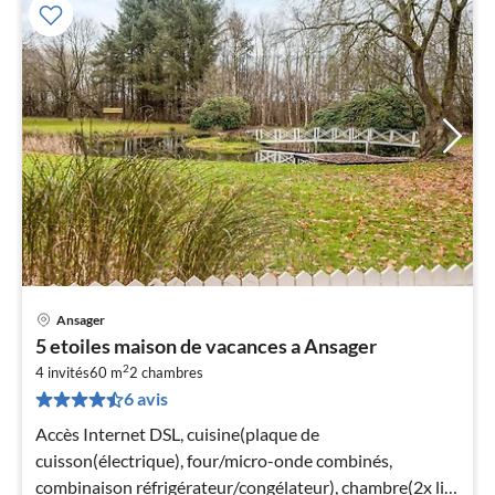
Ansager
Pri
5 etoiles maison de vacances a Ansager
à
2
4 invités
60 m
2
chambres
par
6 avis
de
1
Accès Internet DSL, cuisine(plaque de
pa
cuisson(électrique), four/micro-onde combinés,
nui
combinaison réfrigérateur/congélateur), chambre(2x lit