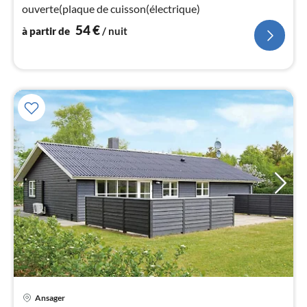
pa
ouverte(plaque de cuisson(électrique)
nui
54
€
à partir de
/ nuit
l
Pri
Ansager
à