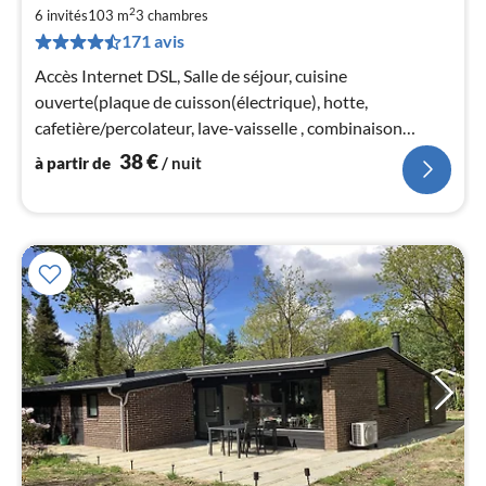
à
2
6 invités
103 m
3
chambres
par
171 avis
de
3
Accès Internet DSL, Salle de séjour, cuisine
pa
ouverte(plaque de cuisson(électrique), hotte,
nui
cafetière/percolateur, lave-vaisselle , combinaison
réfrigérateur/congélateur)
38
€
à partir de
/ nuit
l