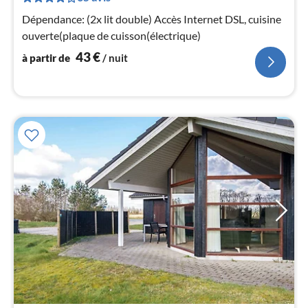
4
Dépendance: (2x lit double) Accès Internet DSL, cuisine
pa
ouverte(plaque de cuisson(électrique)
nui
43
€
à partir de
/ nuit
l