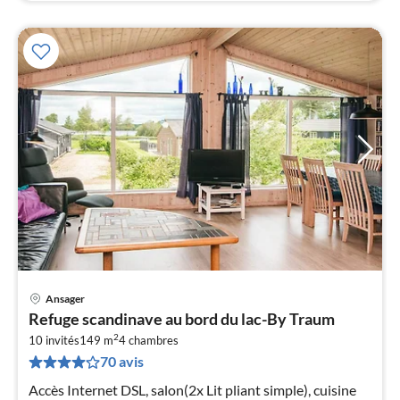
Ansager
Pri
Refuge scandinave au bord du lac-By Traum
à
2
10 invités
149 m
4
chambres
par
70 avis
de
5
Accès Internet DSL, salon(2x Lit pliant simple), cuisine