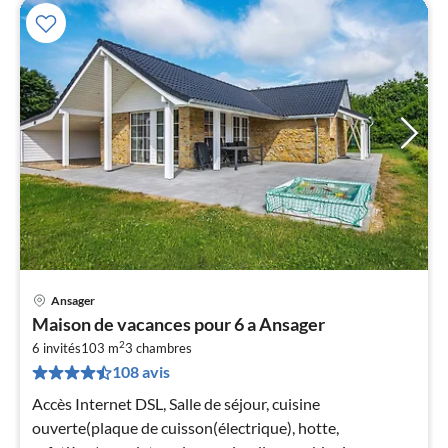
Ansager
Pri
Maison de vacances pour 6 a Ansager
à
2
6 invités
103 m
3
chambres
par
108 avis
de
4
Accès Internet DSL, Salle de séjour, cuisine
pa
ouverte(plaque de cuisson(électrique), hotte,
nui