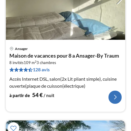
Ansager
Pri
Maison de vacances pour 8 a Ansager-By Traum
à
2
8 invités
109 m
3
chambres
par
128 avis
de
5
Accès Internet DSL, salon(2x Lit pliant simple), cuisine
pa
ouverte(plaque de cuisson(électrique)
nui
54
€
à partir de
/ nuit
l