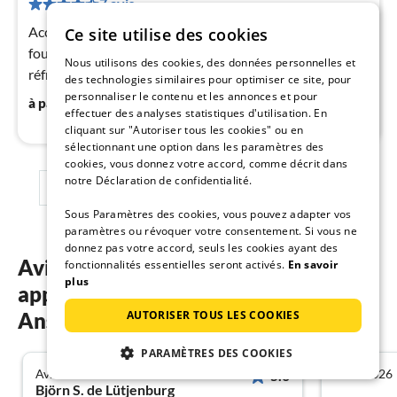
7 avis
de
1
Accès Internet DSL, cuisine(foyer(induction), four,
Ce site utilise des cookies
pa
four/micro-onde combinés, combinaison
nui
Nous utilisons des cookies, des données personnelles et
réfrigérateur/congélateur), living/chambre à coucher(2x
des technologies similaires pour optimiser ce site, pour
Lit pliant simple)
personnaliser le contenu et les annonces et pour
187
€
à partir de
/ nuit
l
effectuer des analyses statistiques d'utilisation. En
cliquant sur "Autoriser tous les cookies" ou en
sélectionnant une option dans les paramètres des
cookies, vous donnez votre accord, comme décrit dans
notre Déclaration de confidentialité.
1
2
3
Sous Paramètres des cookies, vous pouvez adapter vos
paramètres ou révoquer votre consentement. Si vous ne
donnez pas votre accord, seuls les cookies ayant des
Avis des clients sur nos
fonctionnalités essentielles seront activés.
En savoir
plus
appartements de vacances à
AUTORISER TOUS LES COOKIES
Ansager
PARAMÈTRES DES COOKIES
Avril 2023
Août 2026
5.0
Björn S. de Lütjenburg