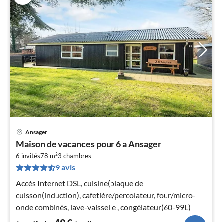
Ansager
Pri
Maison de vacances pour 6 a Ansager
à
2
6 invités
78 m
3
chambres
par
9 avis
de
4
Accès Internet DSL, cuisine(plaque de
pa
cuisson(induction), cafetière/percolateur, four/micro-
nui
onde combinés, lave-vaisselle , congélateur(60-99L)