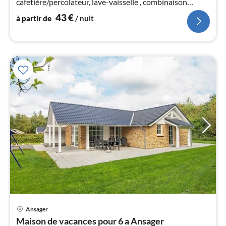
cafetière/percolateur, lave-vaisselle , combinaison
réfrigérateur/congélateur)
43
€
à partir de
/ nuit
l
Ansager
Pri
Maison de vacances pour 6 a Ansager