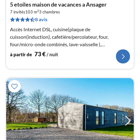
Pri
5 etoiles maison de vacances a Ansager
à
2
7 invités
103 m
3
chambres
par
8 avis
de
7
Accès Internet DSL, cuisine(plaque de
pa
cuisson(induction), cafetière/percolateur, four,
nui
four/micro-onde combinés, lave-vaisselle ),
living/chambre à coucher(TV), chambre(lit double)
73
€
à partir de
/ nuit
l