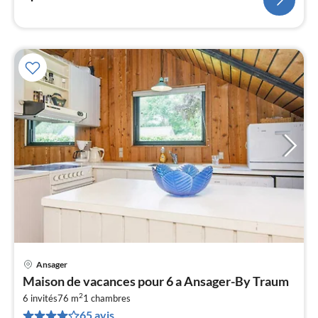
l
Ansager
Pri
Maison de vacances pour 6 a Ansager-By Traum
à
2
6 invités
76 m
1
chambres
par
65 avis
de