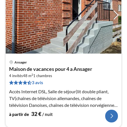
Ansager
Pri
Maison de vacances pour 4 a Ansager
à
2
4 invités
48 m
1
chambres
par
3 avis
de
3
Accès Internet DSL, Salle de séjour(lit double pliant,
pa
TV(chaînes de télévision allemandes, chaînes de
nui
télévision Danoises, chaînes de télévision norvégiennes,
chaînes de télévisio...
32
€
à partir de
/ nuit
l