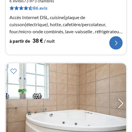
6 invités
73 m
3
chambres
par
86 avis
de
3
Accès Internet DSL, cuisine(plaque de
pa
cuisson(électrique), hotte, cafetière/percolateur,
nui
four/micro-onde combinés, lave-vaisselle , réfrigérateur,
congélateur(1-59L))
38
€
à partir de
/ nuit
l