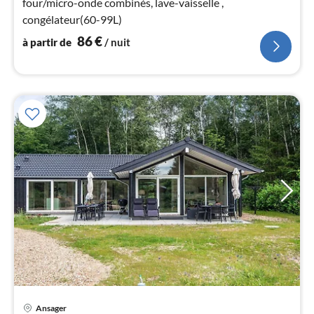
four/micro-onde combinés, lave-vaisselle ,
nui
congélateur(60-99L)
86
€
à partir de
/ nuit
l
Ansager