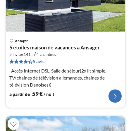
Ansager
Pri
5 etoiles maison de vacances a Ansager
à
2
8 invités
141 m
4
chambres
par
5 avis
de
5
, Accès Internet DSL, Salle de séjour(2x lit simple,
pa
TV(chaînes de télévision allemandes, chaînes de
nui
télévision Danoises))
59
€
à partir de
/ nuit
l