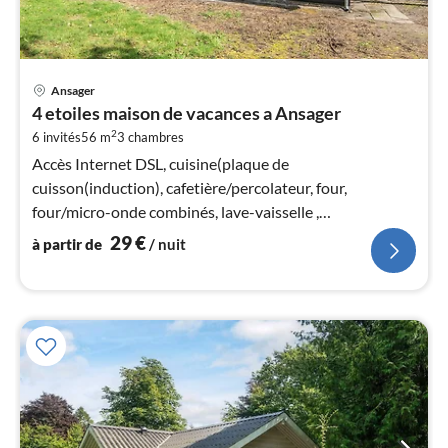
Pri
Ansager
à
4 etoiles maison de vacances a Ansager
par
2
6 invités
56 m
3
chambres
de
2
Accès Internet DSL, cuisine(plaque de
pa
cuisson(induction), cafetière/percolateur, four,
nui
four/micro-onde combinés, lave-vaisselle ,
congélateur(140-199L)
29
€
à partir de
/ nuit
l