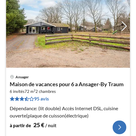
Ansager
Pri
Maison de vacances pour 6 a Ansager-By Traum
à
2
6 invités
72 m
2
chambres
par
95 avis
de
2
Dépendance: (lit double) Accès Internet DSL, cuisine
pa
ouverte(plaque de cuisson(électrique)
nui
25
€
à partir de
/ nuit
l