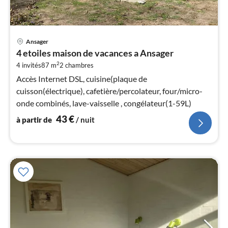
Pri
Ansager
à
4 etoiles maison de vacances a Ansager
par
2
4 invités
87 m
2
chambres
de
4
Accès Internet DSL, cuisine(plaque de
pa
cuisson(électrique), cafetière/percolateur, four/micro-
nui
onde combinés, lave-vaisselle , congélateur(1-59L)
43
€
à partir de
/ nuit
l