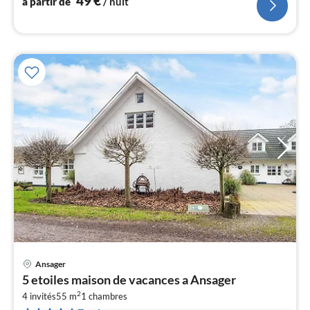
49
€
à partir de
/ nuit
l
Ansager
Pri
5 etoiles maison de vacances a Ansager
à
2
4 invités
55 m
1
chambres
par