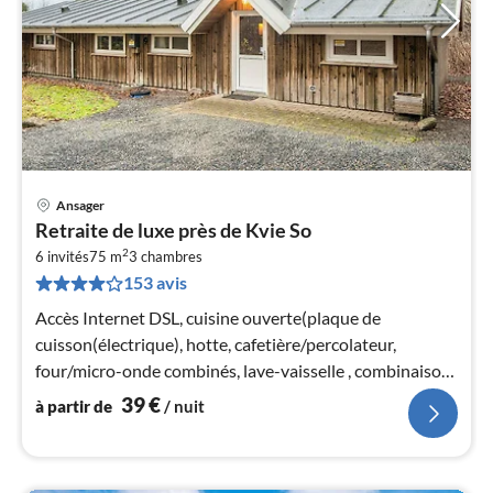
Ansager
Pri
Retraite de luxe près de Kvie So
à
2
6 invités
75 m
3
chambres
par
153 avis
de
3
Accès Internet DSL, cuisine ouverte(plaque de
pa
cuisson(électrique), hotte, cafetière/percolateur,
nui
four/micro-onde combinés, lave-vaisselle , combinaison
réfrigérateur/congélateur)
39
€
à partir de
/ nuit
l