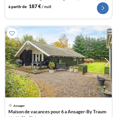
simple), chambre(2x lit simple)
187
€
à partir de
/ nuit
l
Ansager
Pri
Maison de vacances pour 6 a Ansager-By Traum
à
2