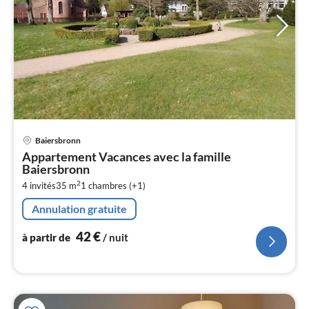
Pri
Baiersbronn
à
Appartement Vacances avec la famille
par
Baiersbronn
de
4
2
4 invités
35 m
1
chambres (+1)
pa
Annulation gratuite
nui
42
€
à partir de
/ nuit
l