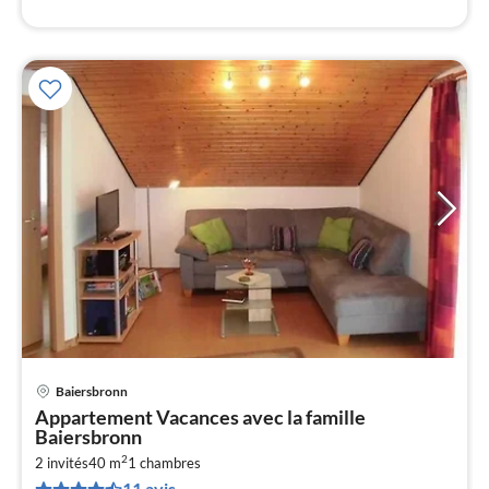
Baiersbronn
Pri
Appartement Vacances avec la famille
à
Baiersbronn
par
2
2 invités
40 m
1
chambres
de
11 avis