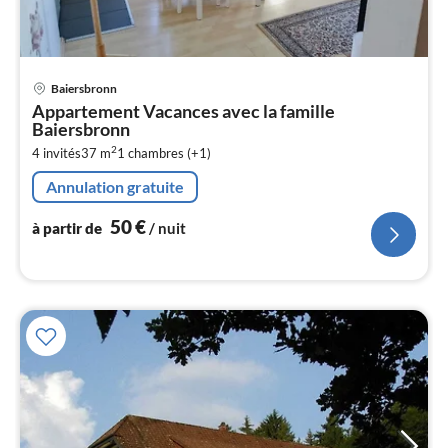
Pri
Baiersbronn
à
Appartement Vacances avec la famille
par
Baiersbronn
de
5
2
4 invités
37 m
1
chambres (+1)
pa
Annulation gratuite
nui
50
€
à partir de
/ nuit
l