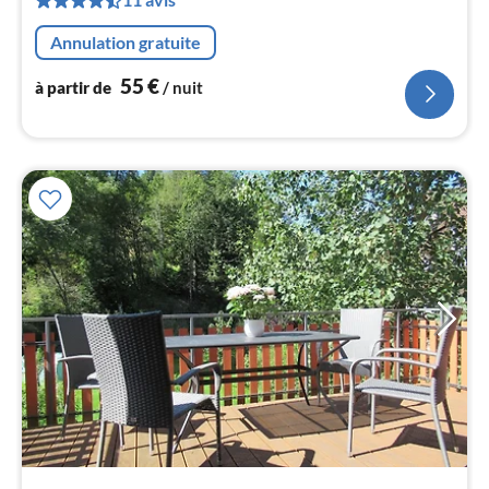
5
pa
Annulation gratuite
nui
55
€
à partir de
/ nuit
l