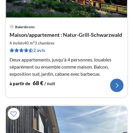
Baiersbronn
Pri
Maison/appartement : Natur-Grill-Schwarzwald
à
2
par
4 invités
40 m
3
chambres
de
2 avis
6
Deux appartements, jusqu'à 4 personnes, louables
pa
séparément ou ensemble comme maison. Balcon,
nui
exposition sud, jardin, cabane avec barbecue.
l
68
€
à partir de
/ nuit