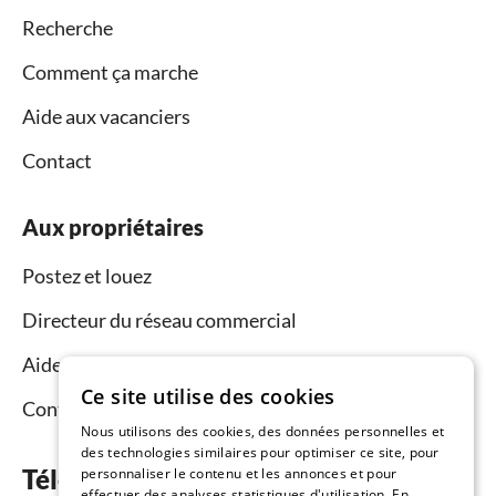
Recherche
Comment ça marche
Aide aux vacanciers
Contact
Aux propriétaires
Postez et louez
Directeur du réseau commercial
Aide aux propriétaires
Ce site utilise des cookies
Contact
Nous utilisons des cookies, des données personnelles et
des technologies similaires pour optimiser ce site, pour
Téléchargez l’application maintenant
personnaliser le contenu et les annonces et pour
effectuer des analyses statistiques d'utilisation. En