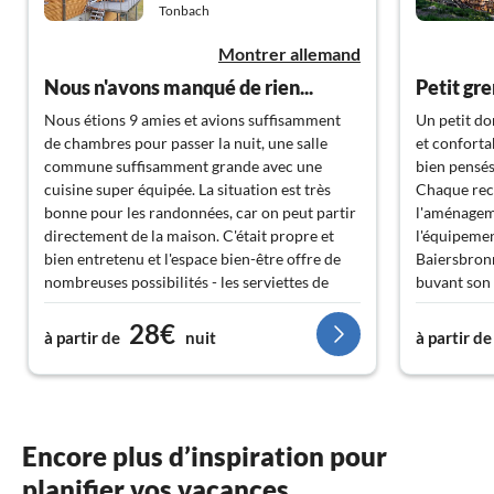
Tonbach
Montrer allemand
Nous n'avons manqué de rien...
Petit gre
Nous étions 9 amies et avions suffisamment
Un petit do
de chambres pour passer la nuit, une salle
et conforta
commune suffisamment grande avec une
bien pensés
cuisine super équipée. La situation est très
Chaque reco
bonne pour les randonnées, car on peut partir
l'aménagem
directement de la maison. C'était propre et
l'équipemen
bien entretenu et l'espace bien-être offre de
Baiersbronn
nombreuses possibilités - les serviettes de
buvant son 
sauna pourraient parfois être un peu plus
ou une soir
28€
grandes, mais sinon, l'espace est très bien
avons ici u
à partir de
nuit
à partir de
équipé et on s'y sent bien.
relaxantes.
prévenants,
préparation
Seul bémol - le WLAN dans la salle commune
inclus. Les
ne fonctionne que moyennement, voire pas du
toutefois fa
Encore plus d’inspiration pour
tout. Cela ne nous a pas trop dérangés, car
l'appartem
planifier vos vacances
nous n'en avions pas souvent besoin...