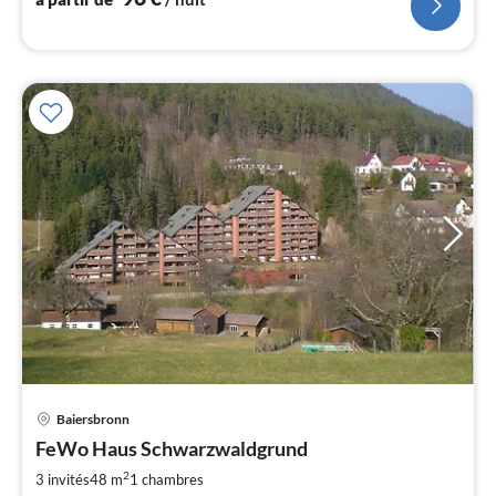
Pri
Baiersbronn
à
FeWo Haus Schwarzwaldgrund
par
de
2
3 invités
48 m
1
chambres