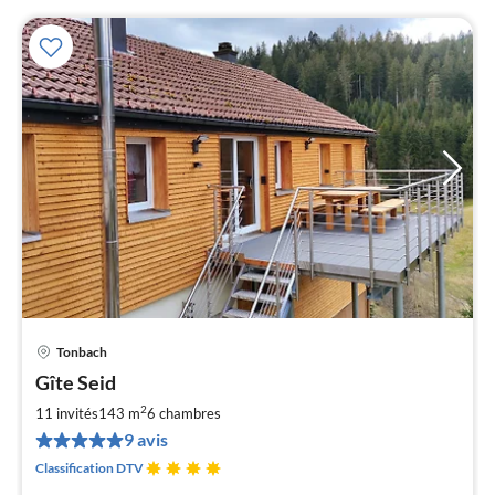
Tonbach
Pri
Gîte Seid
à
2
par
11 invités
143 m
6
chambres
de
9 avis
2
Classification DTV
pa