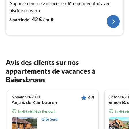
4
Appartement de vacances entièrement équipé avec
pa
piscine couverte
nui
42
€
à partir de
/ nuit
l
Avis des clients sur nos
appartements de vacances à
Baiersbronn
Novembre 2021
Octobre 2
4.8
Anja S. de Kaufbeuren
Simon B. 
Invité vérifié de Resido.fr
Invité vé
Gîte Seid