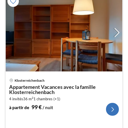
Pri
Klosterreichenbach
à
Appartement Vacances avec la famille
par
Klosterreichenbach
de
9
2
4 invités
36 m
1
chambres (+1)
99
€
pa
à partir de
/ nuit
nui
l