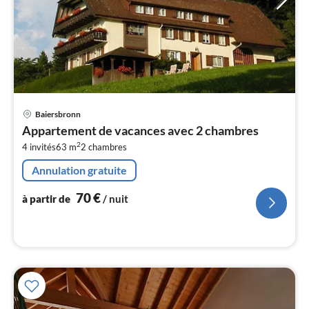
Pri
Baiersbronn
à
Appartement de vacances avec 2 chambres
par
2
4 invités
63 m
2
chambres
de
7
Annulation gratuite
pa
nui
70
€
à partir de
/ nuit
l