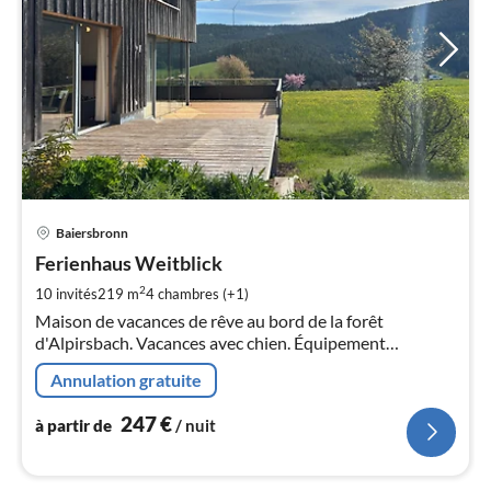
Pri
Baiersbronn
à
Ferienhaus Weitblick
par
de
2
10 invités
219 m
4
chambres (+1)
2
Maison de vacances de rêve au bord de la forêt
pa
d'Alpirsbach. Vacances avec chien. Équipement
nui
moderne et de haute qualité, avec espace bien-être et
Annulation gratuite
place pour 6 personnes.
l
247
€
à partir de
/ nuit