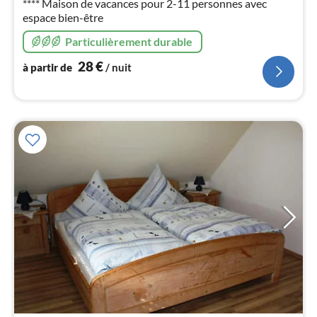
**** Maison de vacances pour 2-11 personnes avec
nui
espace bien-être
l
Particulièrement durable
28
€
à partir de
/ nuit