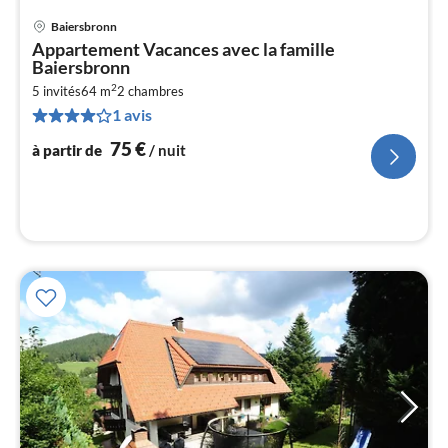
Baiersbronn
Pri
Appartement Vacances avec la famille
à
Baiersbronn
par
2
5 invités
64 m
2
chambres
de
7
1 avis
pa
75
€
à partir de
/ nuit
nui
l