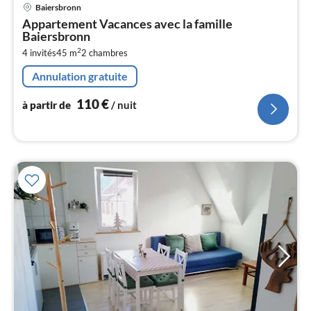
Pri
Baiersbronn
à
Appartement Vacances avec la famille
par
Baiersbronn
de
1
2
4 invités
45 m
2
chambres
pa
Annulation gratuite
nui
110
€
à partir de
/ nuit
l