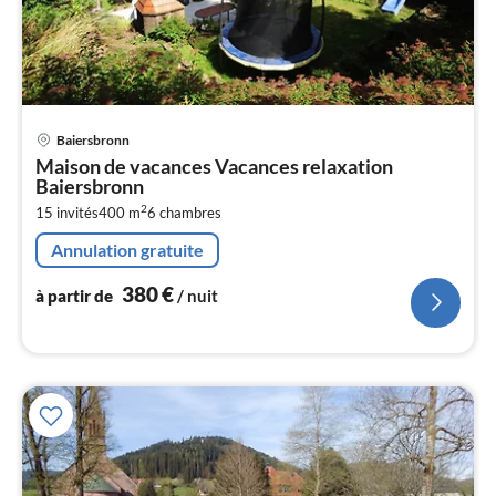
Pri
Baiersbronn
à
Maison de vacances Vacances relaxation
par
Baiersbronn
de
3
2
15 invités
400 m
6
chambres
pa
Annulation gratuite
nui
380
€
à partir de
/ nuit
l