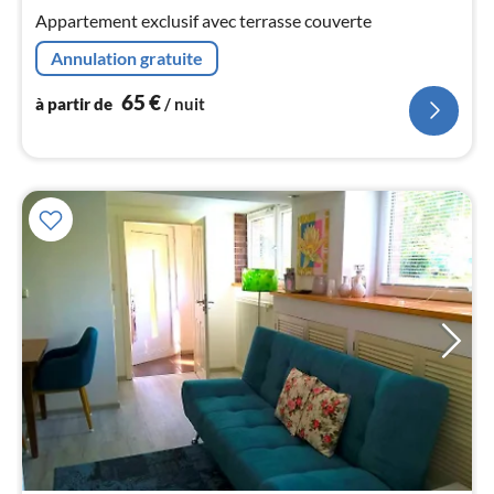
de
6
Appartement exclusif avec terrasse couverte
pa
Annulation gratuite
nui
65
€
à partir de
/ nuit
l