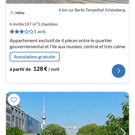
6 km sur Berlin Tempelhof-Schöneberg
Mitte
Pri
à
2
6 invités
107 m
3
chambres
par
1 avis
de
1
Appartement exclusif de 4 pièces entre le quartier
gouvernemental et l'île aux musées, central et très calme
pa
nui
Annulation gratuite
128
€
à partir de
/ nuit
l