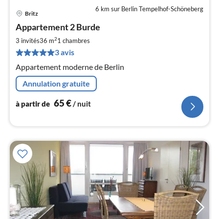
6 km sur Berlin Tempelhof-Schöneberg
Britz
Pri
Appartement 2 Burde
à
2
par
3 invités
36 m
1
chambres
de
3 avis
6
Appartement moderne de Berlin
pa
nui
Annulation gratuite
65
€
à partir de
/ nuit
l