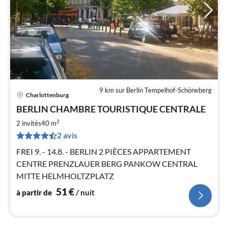
9 km sur Berlin Tempelhof-Schöneberg
Charlottenburg
Pri
BERLIN CHAMBRE TOURISTIQUE CENTRALE
à
2
par
2 invités
40 m
de
2 avis
5
FREI 9. - 14.8. - BERLIN 2 PIÈCES APPARTEMENT
pa
CENTRE PRENZLAUER BERG PANKOW CENTRAL
nui
MITTE HELMHOLTZPLATZ
l
51
€
à partir de
/ nuit