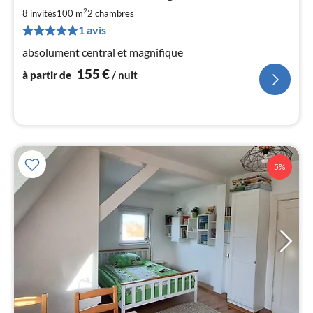
2
par
8 invités
100 m
2
chambres
de
1 avis
1
absolument central et magnifique
pa
nui
155
€
à partir de
/ nuit
l
5%