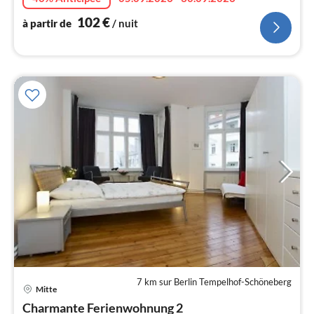
l
102
€
à partir de
/ nuit
7 km sur Berlin Tempelhof-Schöneberg
Mitte
Pri
Charmante Ferienwohnung 2
à