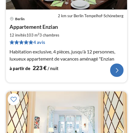
2 km sur Berlin Tempelhof-Schöneberg
Berlin
Pri
Appartement Enzian
à
2
par
12 invités
103 m
3
chambres
de
4 avis
2
Habitation exclusive, 4 pièces, jusqu'à 12 personnes,
pa
luxueux appartement de vacances aménagé "Enzian
nui
223
€
à partir de
/ nuit
l