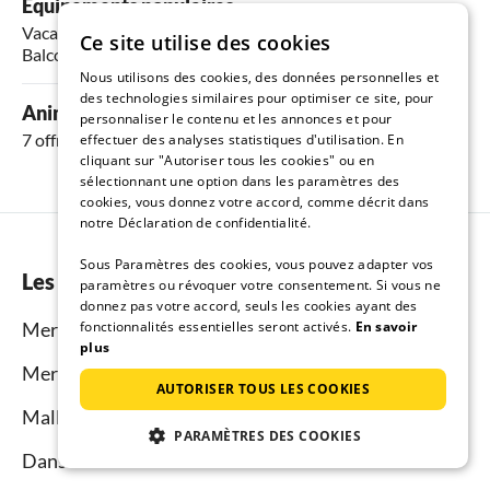
Équipements populaires
Vacances avec chien
,
Lave-vaisselle
,
Télévision
,
WiFi
et
Ce site utilise des cookies
Balcon
Nous utilisons des cookies, des données personnelles et
des technologies similaires pour optimiser ce site, pour
Animaux autorisés
personnaliser le contenu et les annonces et pour
7 offres
effectuer des analyses statistiques d'utilisation. En
cliquant sur "Autoriser tous les cookies" ou en
sélectionnant une option dans les paramètres des
cookies, vous donnez votre accord, comme décrit dans
notre Déclaration de confidentialité.
Sous Paramètres des cookies, vous pouvez adapter vos
Les plus belles régions
paramètres ou révoquer votre consentement. Si vous ne
donnez pas votre accord, seuls les cookies ayant des
Mer du Nord
fonctionnalités essentielles seront activés.
En savoir
plus
Mer Baltique côte mecklembourgeoise
AUTORISER TOUS LES COOKIES
Mallorca
PARAMÈTRES DES COOKIES
Dans le monde