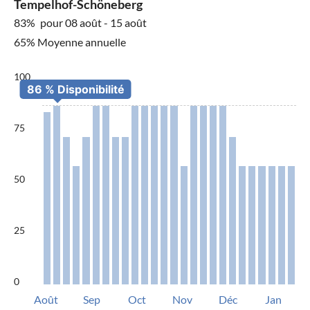
Tempelhof-Schöneberg
83%
pour 08 août - 15 août
65% Moyenne annuelle
100
75
50
25
0
Août
Sep
Oct
Nov
Déc
Jan