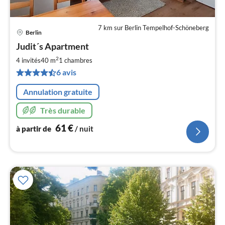
7 km sur Berlin Tempelhof-Schöneberg
Berlin
Pri
Judit´s Apartment
à
2
par
4 invités
40 m
1
chambres
de
6 avis
6
pa
Annulation gratuite
nui
Très durable
l
61
€
à partir de
/ nuit