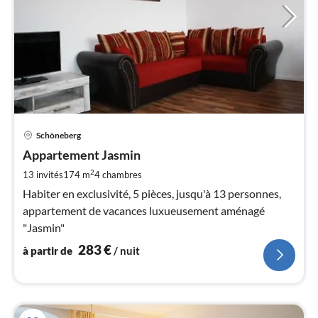
Pri
Schöneberg
à
Appartement Jasmin
par
de
2
13 invités
174 m
4
chambres
2
Habiter en exclusivité, 5 pièces, jusqu'à 13 personnes,
pa
appartement de vacances luxueusement aménagé
nui
"Jasmin"
283
€
à partir de
/ nuit
l