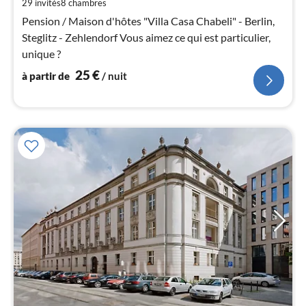
de
29 invités
8
chambres
2
Pension / Maison d'hôtes "Villa Casa Chabeli" - Berlin,
pa
Steglitz - Zehlendorf Vous aimez ce qui est particulier,
nui
unique ?
25
€
à partir de
/ nuit
l