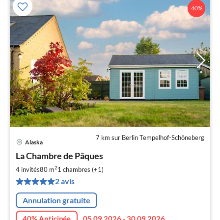
40%
7 km sur Berlin Tempelhof-Schöneberg
Alaska
Pri
La Chambre de Pâques
à
2
par
4 invités
80 m
1
chambres (+1)
de
2 avis
1
pa
Annulation gratuite
nui
40% Anticipée
05.09.2026 - 30.09.2026