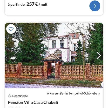
accueillir jusqu'à 11 personnes au maximum.
257
€
à partir de
/ nuit
l
6 km sur Berlin Tempelhof-Schöneberg
Pri
Lichterfelde
à
Pension Villa Casa Chabeli
par