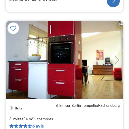
HÖFE MUSEUMSINSEL BALCON
6 km sur Berlin Tempelhof-Schöneberg
Britz
Pri
à
2
3 invités
54 m
1
chambres
par
6 avis