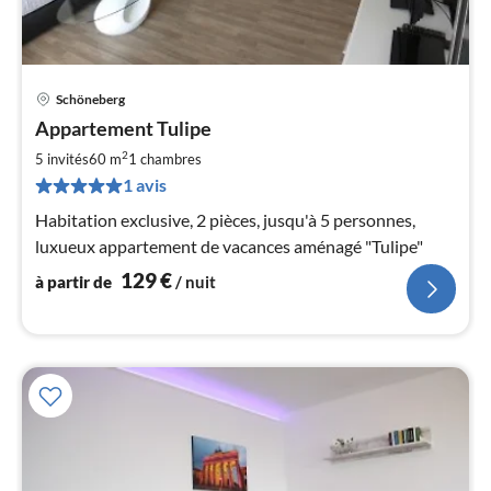
Schöneberg
Pri
Appartement Tulipe
à
2
par
5 invités
60 m
1
chambres
de
1 avis
1
Habitation exclusive, 2 pièces, jusqu'à 5 personnes,
pa
luxueux appartement de vacances aménagé "Tulipe"
nui
129
€
à partir de
/ nuit
l