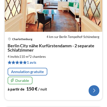
4 km sur Berlin Tempelhof-Schöneberg
Charlottenburg
Pri
Berlin City nähe Kurfürstendamm - 2 separate
à
Schlafzimmer
par
2
4 invités
110 m
2
chambres
de
1
1 avis
pa
Annulation gratuite
nui
Durable
l
150
€
à partir de
/ nuit