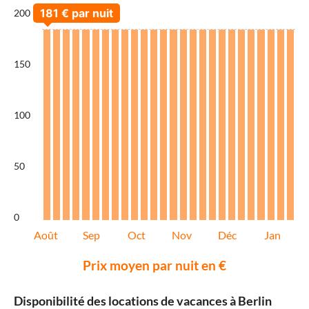
200
150
100
50
0
Août
Sep
Oct
Nov
Déc
Jan
Prix moyen par nuit en €
Disponibilité des locations de vacances à Berlin