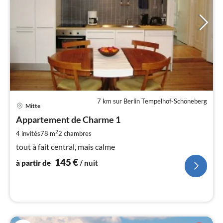
7 km sur Berlin Tempelhof-Schöneberg
Pri
Mitte
à
Appartement de Charme 1
par
de
2
4 invités
78 m
2
chambres
1
tout à fait central, mais calme
pa
145
€
nui
à partir de
/ nuit
l