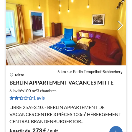
6 km sur Berlin Tempelhof-Schöneberg
Mitte
Pri
BERLIN APPARTEMENT VACANCES MITTE
à
2
par
6 invités
100 m
3
chambres
de
1 avis
2
LIBRE 25.9.-3.10. - BERLIN APPARTEMENT DE
pa
VACANCES CENTRE 3 PIÈCES 100m² HÉBERGEMENT
nui
CENTRAL BRANDENBURGERTOR
POTSDAMERPLATZ ALEXANDERPLATZ HACKESCHE
l
273
€
à partir de
/ nuit