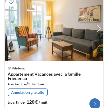
Pri
Friedenau
à
Appartement Vacances avec la famille
par
Friedenau
de
1
2
4 invités
50 m
1
chambres
pa
Annulation gratuite
nui
120
€
à partir de
/ nuit
l