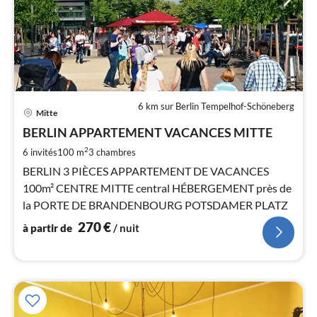
6 km sur Berlin Tempelhof-Schöneberg
Pri
Mitte
à
BERLIN APPARTEMENT VACANCES MITTE
par
de
2
6 invités
100 m
3
chambres
2
BERLIN 3 PIÈCES APPARTEMENT DE VACANCES
pa
100m² CENTRE MITTE central HÉBERGEMENT près de
nui
la PORTE DE BRANDENBOURG POTSDAMER PLATZ
270
€
à partir de
/ nuit
l