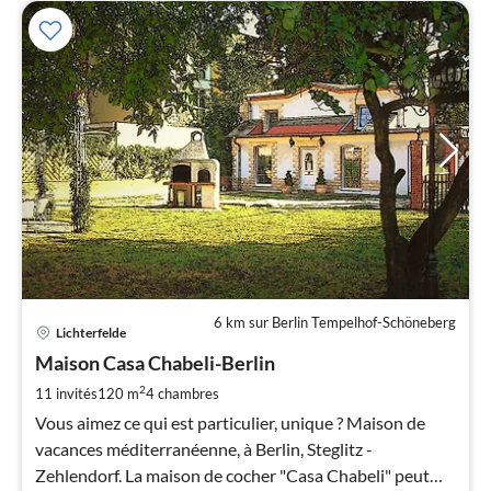
6 km sur Berlin Tempelhof-Schöneberg
Pri
Lichterfelde
à
Maison Casa Chabeli-Berlin
par
de
2
11 invités
120 m
4
chambres
2
Vous aimez ce qui est particulier, unique ? Maison de
pa
vacances méditerranéenne, à Berlin, Steglitz -
nui
Zehlendorf. La maison de cocher "Casa Chabeli" peut