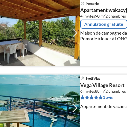
Pomorie
Apartament wakacyj
2
4 invités
90 m
2
chambres
Annulation gratuite
Maison de campagne dans
Pomorie à louer à LONG 
Sveti Vlas
Vega Village Resort
2
6 invités
88 m
2
chambres
1 avis
Appartement de vacance