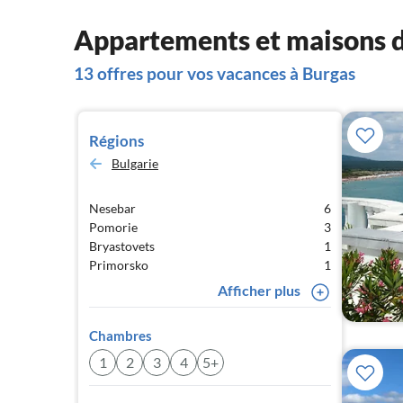
Appartements et maisons d
13 offres pour vos vacances à Burgas
Régions
Bulgarie
Nesebar
6
Pomorie
3
Bryastovets
1
Primorsko
1
Afficher plus
Chambres
1
2
3
4
5+