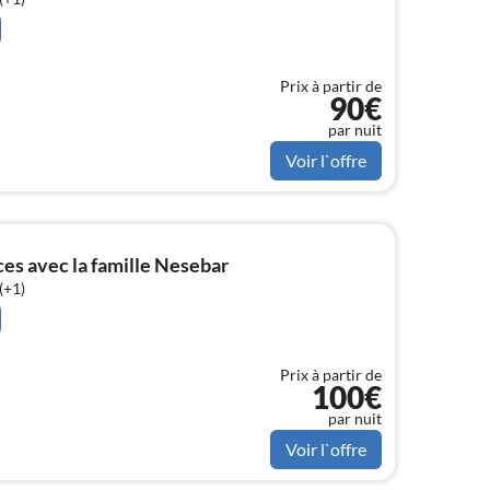
Prix à partir de
90€
par nuit
Voir l`offre
s avec la famille Nesebar
(+1)
Prix à partir de
100€
par nuit
Voir l`offre