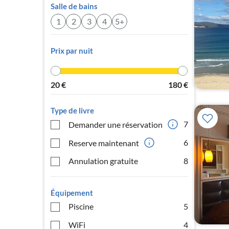
Salle de bains
1
2
3
4
5+
Prix par nuit
20
€
180
€
Type de livre
7
Demander une réservation
6
Reserve maintenant
Annulation gratuite
8
Équipement
Piscine
5
WiFi
4