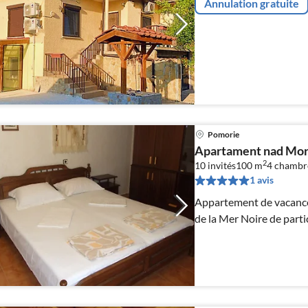
Annulation gratuite
Pomorie
Apartament nad Mo
2
10 invités
100 m
4
chambr
1 avis
Appartement de vacance
de la Mer Noire de partic