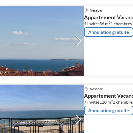
Nesebar
Appartement Vacance
2
4 invités
56 m
1
chambres
Annulation gratuite
Nesebar
Appartement Vacance
2
7 invités
120 m
2
chambres
Annulation gratuite