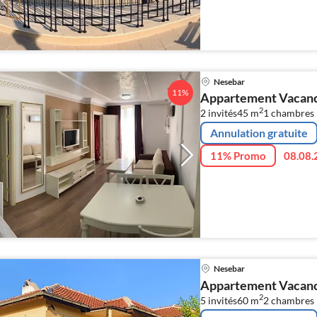
Nesebar
11%
Appartement Vacance
2
2 invités
45 m
1
chambres 
Annulation gratuite
11% Promo
08.08.
Nesebar
Appartement Vacance
2
5 invités
60 m
2
chambres 