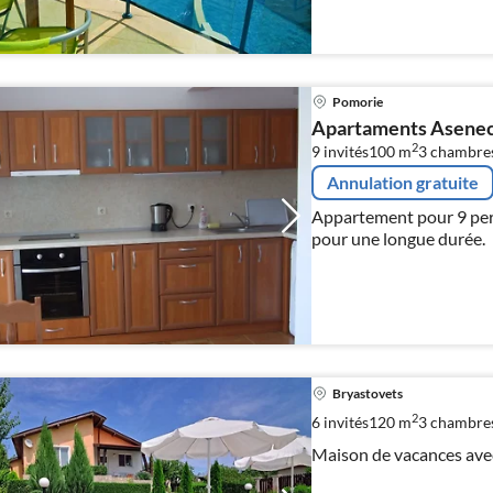
Pomorie
Apartaments Asene
2
9 invités
100 m
3
chambre
Annulation gratuite
Appartement pour 9 per
pour une longue durée.
Bryastovets
2
6 invités
120 m
3
chambre
Maison de vacances avec