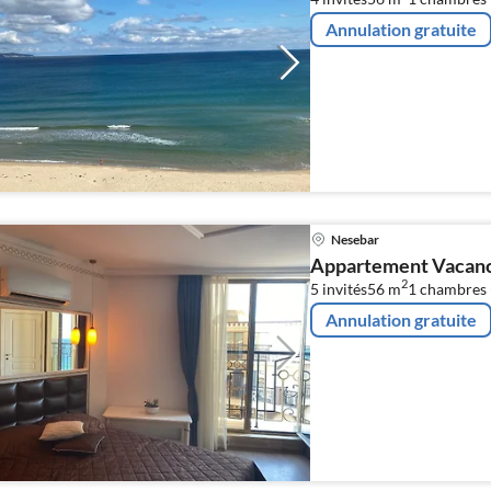
Annulation gratuite
Nesebar
Appartement Vacance
2
5 invités
56 m
1
chambres 
Annulation gratuite