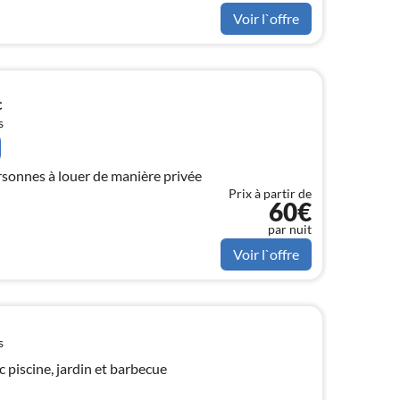
Voir l`offre
c
s
sonnes à louer de manière privée
Prix à partir de
60€
par nuit
Voir l`offre
s
 piscine, jardin et barbecue