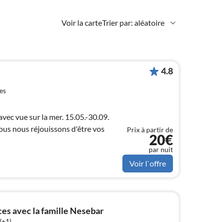
Voir la carte
Trier par: aléatoire
4.8
es
 sur la mer. 15.05.-30.09.
ous nous réjouissons d'être vos
Prix à partir de
20€
par nuit
Voir l`offre
s avec la famille Nesebar
(+1)