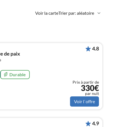
Voir la carte
Trier par: aléatoire
4.8
re de paix
s
Durable
Prix à partir de
330€
par nuit
Voir l`offre
4.9