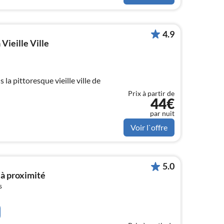
4.9
ieille Ville
la pittoresque vieille ville de
Prix à partir de
44€
par nuit
Voir l`offre
5.0
, à proximité
s