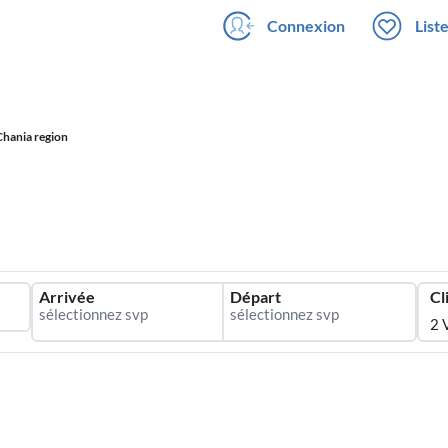
Connexion
List
Chania region
Arrivée
Départ
Cl
2 