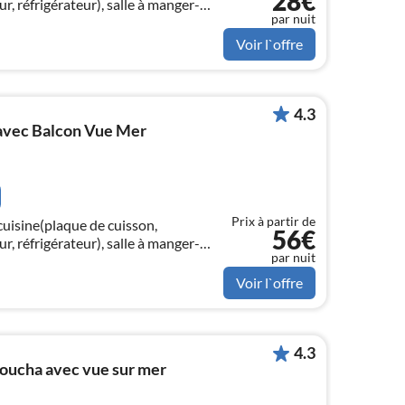
28€
ur, réfrigérateur), salle à manger-
par nuit
, salle de bains(douche, lavabo, WC))
Voir l`offre
4.3
avec Balcon Vue Mer
Prix à partir de
cuisine(plaque de cuisson,
56€
ur, réfrigérateur), salle à manger-
par nuit
 TV), chambre(lit double),
Voir l`offre
4.3
oucha avec vue sur mer