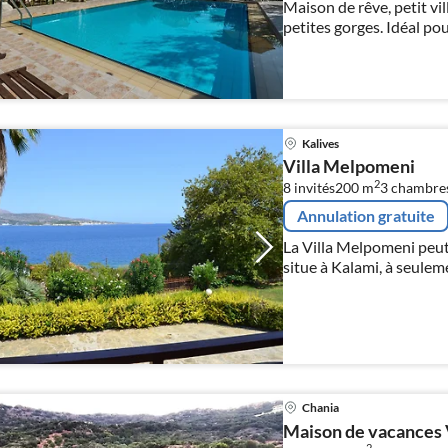
Maison de rêve, petit vil
petites gorges. Idéal pou
est également louée.
Kalives
Villa Melpomeni
2
8 invités
200 m
3
chambre
Annulation gratuite
La Villa Melpomeni peut 
situe à Kalami, à seulem
galets.
Chania
Maison de vacances 