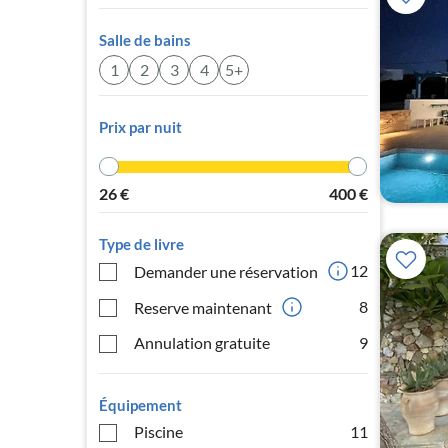
Salle de bains
1
2
3
4
5+
Prix par nuit
26
€
400
€
Type de livre
12
Demander une réservation
8
Reserve maintenant
Annulation gratuite
9
Équipement
Piscine
11