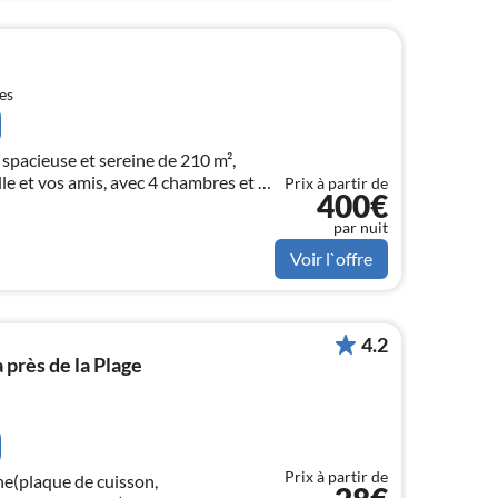
es
a spacieuse et sereine de 210 m²,
lle et vos amis, avec 4 chambres et à
Prix à partir de
400€
ge la plus proche.
par nuit
Voir l`offre
4.2
 près de la Plage
Prix à partir de
ne(plaque de cuisson,