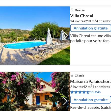
Dramia
Villa Chreal
2
14 invités
210 m
4
chambr
Annulation gratuite
Villa Chreal est une vill
parfaite pour votre fami
seulement 5 km de la pla
Chania
Maison à Palaiochora
2
2 invités
42 m
1
chambres
11 avis
Annulation gratuite
Rez-de-chaussée: (cuisi