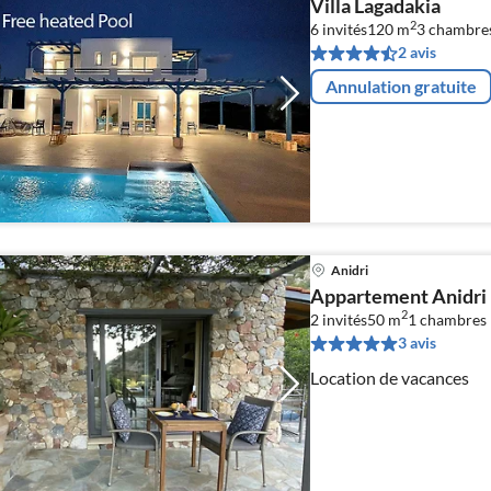
Villa Lagadakia
2
6 invités
120 m
3
chambre
2 avis
Annulation gratuite
Anidri
Appartement Anidri
2
2 invités
50 m
1
chambres
3 avis
Location de vacances