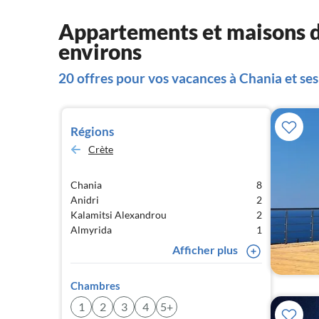
Appartements et maisons d
environs
20 offres pour vos vacances à Chania et se
Régions
Crète
Chania
8
Anidri
2
Kalamitsi Alexandrou
2
Almyrida
1
Afficher plus
Chambres
1
2
3
4
5+