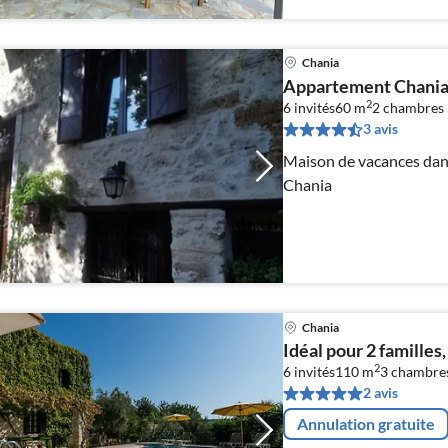
Chania
Appartement Chania V
2
6 invités
60 m
2
chambres
3 avis
Maison de vacances dans 
Chania
Chania
Idéal pour 2 familles
2
6 invités
110 m
3
chambre
2 avis
Annulation gratuite