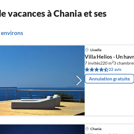
e vacances à Chania et ses
s environs
Livadia
Villa Helios - Un hav
2
7 invités
220 m
3
chambre
22 avis
Annulation gratuite
Chania