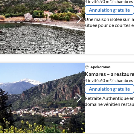
2
4 invités
90 m
2
chambres
Annulation gratuite
Une maison isolée sur la
située pour de courtes ex
Apokoronas
Kamares – a restaur
2
4 invités
60 m
2
chambres
Annulation gratuite
Retraite Authentique en Crète Suites Bout
domaine vénitien resta