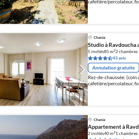
cafetière/percolateur, fo
salon(table, coin salon)
Chania
Studio à Ravdoucha 
2
5 invités
85 m
2
chambres
43 avis
Annulation gratuite
Rez-de-chaussée: (coin 
cafetière/percolateur, fo
salon(Canapé-lit simple,
chambre(lit double)
Chania
Appartement à Ravd
2
2 invités
40 m
1
chambres