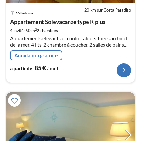
20 km sur Costa Paradiso
Pri
Valledoria
à
Appartement Solevacanze type K plus
par
de
2
4 invités
60 m
2
chambres
8
Appartements elegants et confortable, situées au bord
pa
de la mer, 4 lits, 2 chambre à coucher, 2 salles de bains,
nui
lave linge, TV, jardin, grande terrasse meublée et
Annulation gratuite
barbecue
l
85
€
à partir de
/ nuit