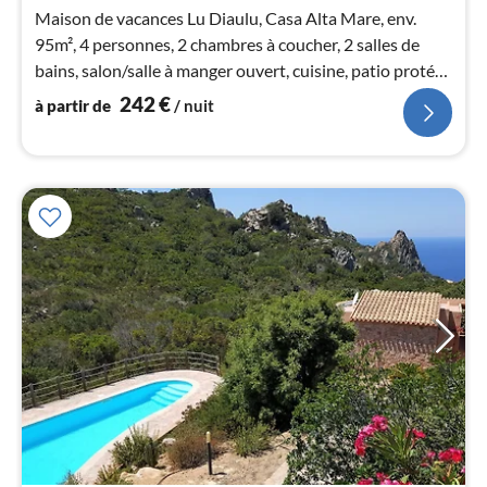
2
Maison de vacances Lu Diaulu, Casa Alta Mare, env.
pa
95m², 4 personnes, 2 chambres à coucher, 2 salles de
nui
bains, salon/salle à manger ouvert, cuisine, patio protégé
du vent, terrasse avec vue sur la mer
242
€
à partir de
/ nuit
l