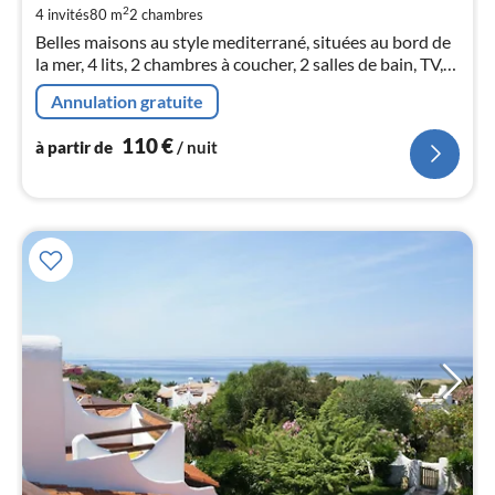
de
2
4 invités
80 m
2
chambres
1
Belles maisons au style mediterrané, situées au bord de
pa
la mer, 4 lits, 2 chambres à coucher, 2 salles de bain, TV,
nui
jardin, terrasse meublée + vue sur la mer
Annulation gratuite
l
110
€
à partir de
/ nuit