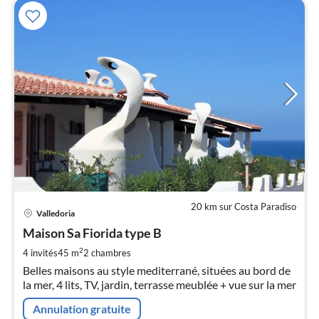
20 km sur Costa Paradiso
Pri
Valledoria
à
Maison Sa Fiorida type B
par
de
2
4 invités
45 m
2
chambres
9
Belles maisons au style mediterrané, situées au bord de
pa
la mer, 4 lits, TV, jardin, terrasse meublée + vue sur la mer
nui
Annulation gratuite