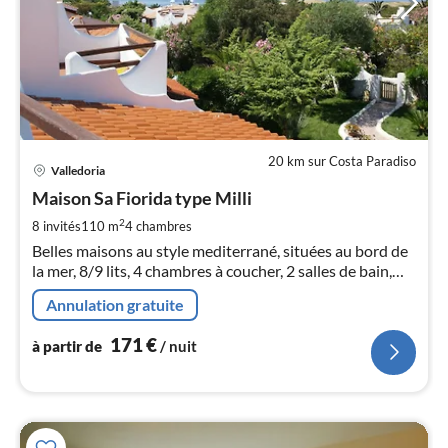
20 km sur Costa Paradiso
Pri
Valledoria
à
Maison Sa Fiorida type Milli
par
de
2
8 invités
110 m
4
chambres
1
Belles maisons au style mediterrané, situées au bord de
pa
la mer, 8/9 lits, 4 chambres à coucher, 2 salles de bain,
nui
lave linge, TV, jardin, terrasse meublée + vue sur la mer
Annulation gratuite
l
171
€
à partir de
/ nuit