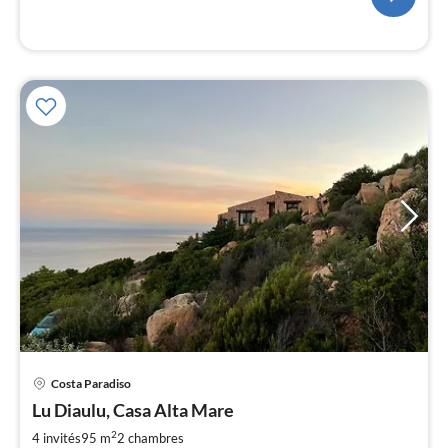
l
Pri
Costa Paradiso
à
Lu Diaulu, Casa Alta Mare
par
de
2
4 invités
95 m
2
chambres