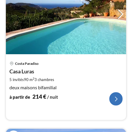
Pri
Costa Paradiso
à
Casa Luras
par
de
2
5 invités
90 m
3
chambres
2
deux maisons bifamilial
pa
214
€
nui
à partir de
/ nuit
l