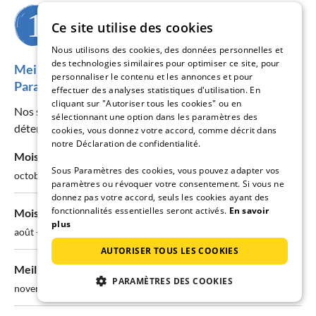
Quand souhaitez-vous partir ?
Ce site utilise des cookies
Nous utilisons des cookies, des données personnelles et
des technologies similaires pour optimiser ce site, pour
Meilleure période pour visiter la région Costa
personnaliser le contenu et les annonces et pour
Paradiso
effectuer des analyses statistiques d'utilisation. En
cliquant sur "Autoriser tous les cookies" ou en
Nos statistiques de prix et de disponibilité vous aident à
sélectionnant une option dans les paramètres des
déterminer la meilleure période pour votre séjour.
cookies, vous donnez votre accord, comme décrit dans
notre Déclaration de confidentialité.
Mois le moins cher:
Sous Paramètres des cookies, vous pouvez adapter vos
octobre - Ø 181€/nuit
paramètres ou révoquer votre consentement. Si vous ne
donnez pas votre accord, seuls les cookies ayant des
fonctionnalités essentielles seront activés.
En savoir
Mois le plus cher:
plus
août - Ø 263€/nuit
AUTORISER TOUS LES COOKIES
Meilleures chances de disponibilité:
PARAMÈTRES DES COOKIES
novembre - 86% disponibles