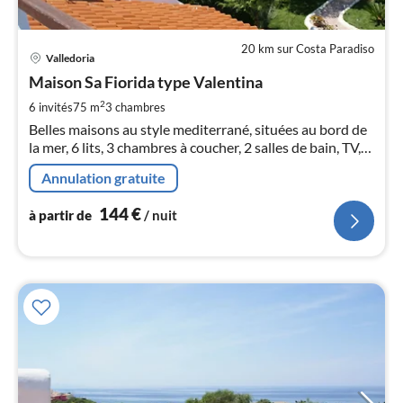
20 km sur Costa Paradiso
Pri
Valledoria
à
Maison Sa Fiorida type Valentina
par
de
2
6 invités
75 m
3
chambres
1
Belles maisons au style mediterrané, situées au bord de
pa
la mer, 6 lits, 3 chambres à coucher, 2 salles de bain, TV,
nui
jardin, terrasse meublée + vue sur la mer
Annulation gratuite
l
144
€
à partir de
/ nuit