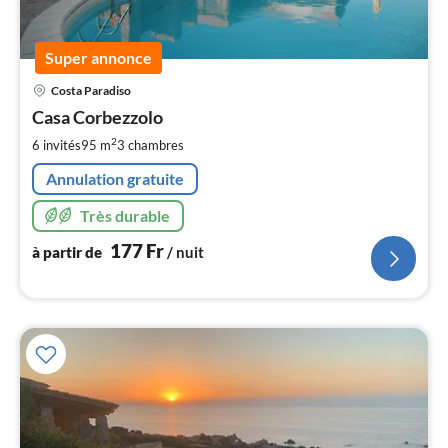
Super annonce
Pri
Costa Paradiso
à
Casa Corbezzolo
par
de
2
6 invités
95 m
3
chambres
1
Annulation gratuite
pa
nui
Très durable
177
Fr
à partir de
/ nuit
l