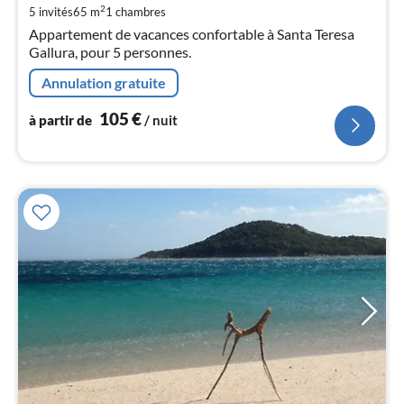
de
2
5 invités
65 m
1
chambres
1
Appartement de vacances confortable à Santa Teresa
pa
Gallura, pour 5 personnes.
nui
Annulation gratuite
l
105
€
à partir de
/ nuit