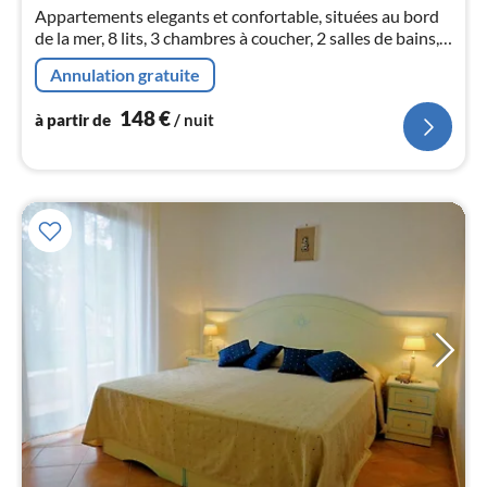
1
Appartements elegants et confortable, situées au bord
pa
de la mer, 8 lits, 3 chambres à coucher, 2 salles de bains,
nui
lave linge, TV, jardin, grande terrasse meublée et
Annulation gratuite
barbecue
l
148
€
à partir de
/ nuit