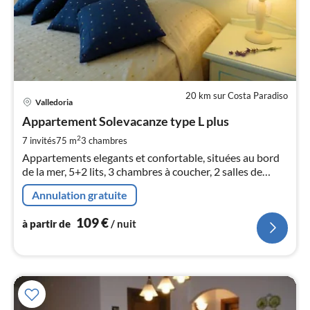
20 km sur Costa Paradiso
Pri
Valledoria
à
Appartement Solevacanze type L plus
par
de
2
7 invités
75 m
3
chambres
1
Appartements elegants et confortable, situées au bord
pa
de la mer, 5+2 lits, 3 chambres à coucher, 2 salles de
nui
bains, lave linge, TV, jardin, grande terrasse meublée et
Annulation gratuite
barbecue
l
109
€
à partir de
/ nuit