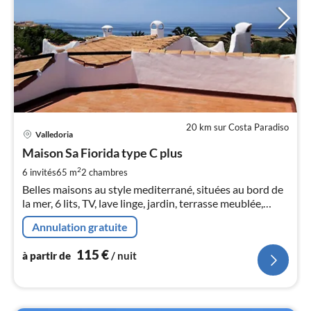
20 km sur Costa Paradiso
Pri
Valledoria
à
Maison Sa Fiorida type C plus
par
de
2
6 invités
65 m
2
chambres
1
Belles maisons au style mediterrané, situées au bord de
pa
la mer, 6 lits, TV, lave linge, jardin, terrasse meublée,
nui
deuxiéme terrasse dans le toit + vue sur la mer
Annulation gratuite
l
115
€
à partir de
/ nuit