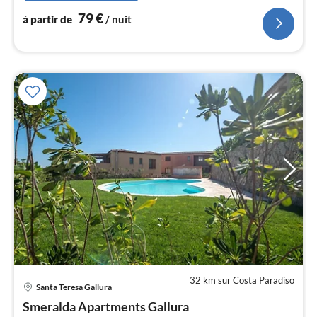
l
79
€
à partir de
/ nuit
32 km sur Costa Paradiso
Pri
Santa Teresa Gallura
à
Smeralda Apartments Gallura
par