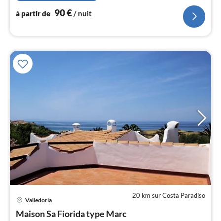
l
90
€
à partir de
/ nuit
20 km sur Costa Paradiso
Pri
Valledoria
à
Maison Sa Fiorida type Marc
par