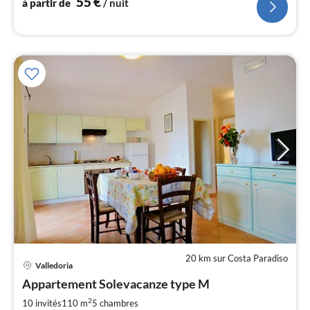
55
€
à partir de
/ nuit
20 km sur Costa Paradiso
Pri
Valledoria
à
Appartement Solevacanze type M
par
de
2
10 invités
110 m
5
chambres