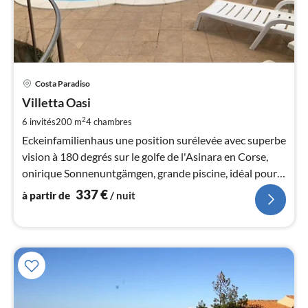
Pri
Costa Paradiso
à
Villetta Oasi
par
de
2
6 invités
200 m
4
chambres
3
Eckeinfamilienhaus une position surélevée avec superbe
pa
vision à 180 degrés sur le golfe de l'Asinara en Corse,
nui
onirique Sonnenuntgämgen, grande piscine, idéal pour 4
personnes
337
€
à partir de
/ nuit
l