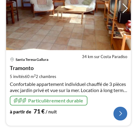
34 km sur Costa Paradiso
Pri
Santa Teresa Gallura
à
Tramonto
par
de
2
5 invités
60 m
2
chambres
7
Confortable appartement individuel chauffé de 3 pièces
pa
avec jardin privé et vue sur la mer. Location à long terme
nui
possible jusqu'en juin. Veuillez demander les prix.
Particulièrement durable
l
71
€
à partir de
/ nuit