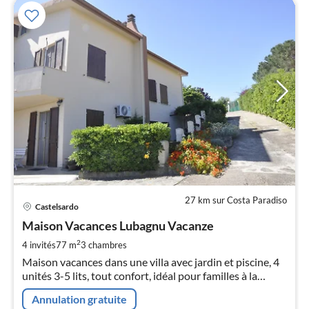
27 km sur Costa Paradiso
Pri
Castelsardo
à
Maison Vacances Lubagnu Vacanze
par
de
2
4 invités
77 m
3
chambres
7
Maison vacances dans une villa avec jardin et piscine, 4
pa
unités 3-5 lits, tout confort, idéal pour familles à la
nui
recherche de vacances relax en pleine nature et proche
Annulation gratuite
de la mer.