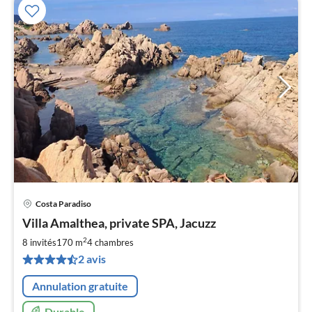
Costa Paradiso
Pri
Villa Amalthea, private SPA, Jacuzz
à
2
par
8 invités
170 m
4
chambres
de
2 avis
1
pa
Annulation gratuite
nui
Durable