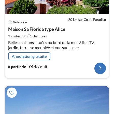
20 km sur Costa Paradiso
Pri
Valledoria
à
Maison Sa Fiorida type Alice
par
de
2
3 invités
30 m
1
chambres
7
Belles maisons situées au bord de la mer, 3 lits, TV,
pa
jardin, terrasse meublée et vue sur la mer
nui
Annulation gratuite
l
74
€
à partir de
/ nuit