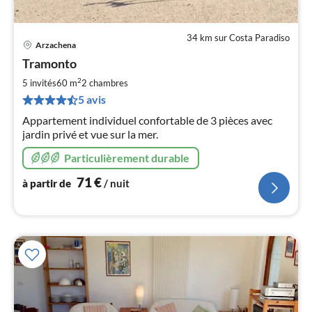
34 km sur Costa Paradiso
Arzachena
Pri
Tramonto
à
2
par
5 invités
60 m
2
chambres
de
5 avis
7
Appartement individuel confortable de 3 pièces avec
pa
jardin privé et vue sur la mer.
nui
Particulièrement durable
l
71
€
à partir de
/ nuit