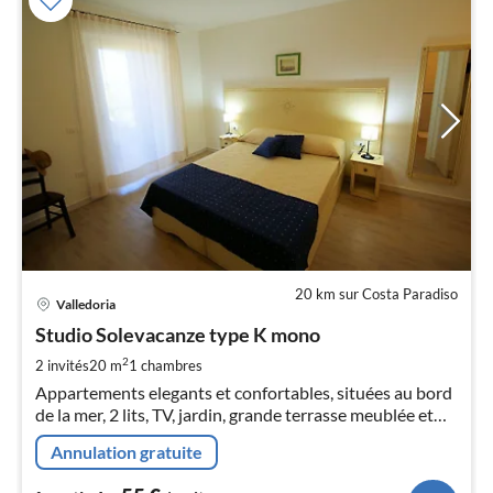
20 km sur Costa Paradiso
Pri
Valledoria
à
Studio Solevacanze type K mono
par
de
2
2 invités
20 m
1
chambres
5
Appartements elegants et confortables, situées au bord
pa
de la mer, 2 lits, TV, jardin, grande terrasse meublée et
nui
barbecue
Annulation gratuite
l