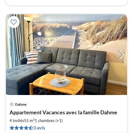
Dahme
Pri
Appartement Vacances avec la famille Dahme
à
2
par
4 invités
55 m
1
chambres (+1)
de
3 avis
8