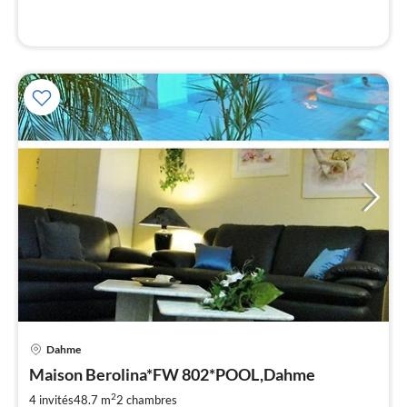
l
Dahme
Pri
Maison Berolina*FW 802*POOL,Dahme
à
2
par
4 invités
48.7 m
2
chambres