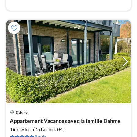
l
Dahme
Pri
Appartement Vacances avec la famille Dahme
à
2
par
4 invités
65 m
1
chambres (+1)
de
4 avis