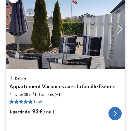
Dahme
Pri
Appartement Vacances avec la famille Dahme
à
2
par
4 invités
38 m
1
chambres (+1)
de
1 avis
9
93
€
à partir de
/ nuit
pa
nui