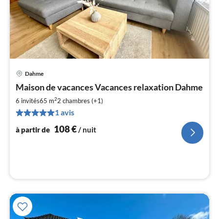
Dahme
Pri
Maison de vacances Vacances relaxation Dahme
à
2
par
6 invités
65 m
2
chambres (+1)
de
1 avis
1
108
€
à partir de
/ nuit
pa
nui
l