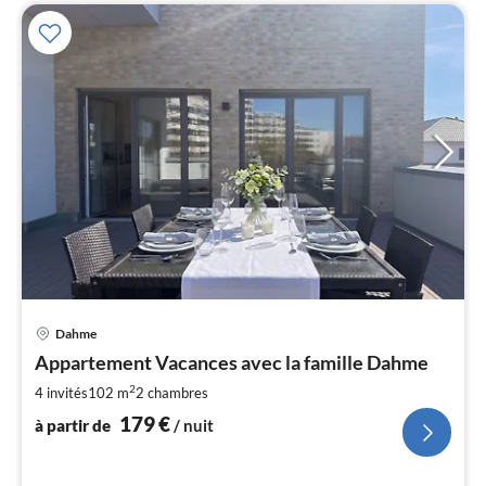
Pri
Dahme
à
Appartement Vacances avec la famille Dahme
par
de
2
4 invités
102 m
2
chambres
1
179
€
à partir de
/ nuit
pa
nui