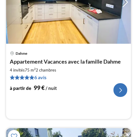
Dahme
Pri
Appartement Vacances avec la famille Dahme
à
2
par
4 invités
75 m
2
chambres
de
6 avis
9
99
€
à partir de
/ nuit
pa
nui
l