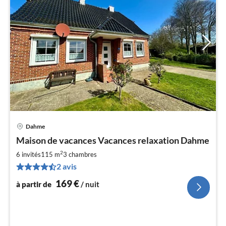
Dahme
Pri
Maison de vacances Vacances relaxation Dahme
à
2
par
6 invités
115 m
3
chambres
de
2 avis
1
169
€
à partir de
/ nuit
pa
nui
l