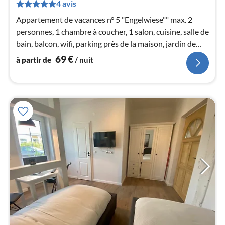
de
4 avis
6
Appartement de vacances n° 5 "Engelwiese"" max. 2
pa
personnes, 1 chambre à coucher, 1 salon, cuisine, salle de
nui
bain, balcon, wifi, parking près de la maison, jardin de
rêve aux allures de parc avec nid de cigogne,
l
69
€
à partir de
/ nuit