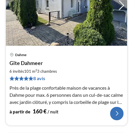
Dahme
Pri
Gîte Dahmeer
à
2
par
6 invités
101 m
3
chambres
de
8 avis
1
Près de la plage confortable maison de vacances à
pa
Dahme pour max. 6 personnes dans un cul-de-sac calme
nui
avec jardin clôturé, y compris la corbeille de plage sur la
plage. C'est une maison NON FUMEUR.
l
160
€
à partir de
/ nuit