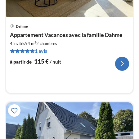
Dahme
Pri
Appartement Vacances avec la famille Dahme
à
2
par
4 invités
94 m
2
chambres
de
1 avis
1
115
€
à partir de
/ nuit
pa
nui
l