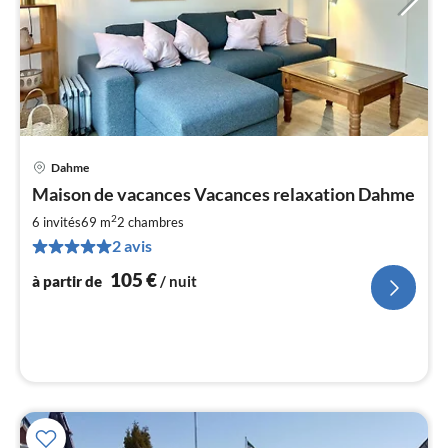
Dahme
Pri
Maison de vacances Vacances relaxation Dahme
à
2
par
6 invités
69 m
2
chambres
de
2 avis
1
105
€
à partir de
/ nuit
pa
nui
l