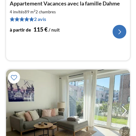
Appartement Vacances avec la famille Dahme
à
2
par
4 invités
89 m
2
chambres
de
2 avis
1
115
€
à partir de
/ nuit
pa
nui
l