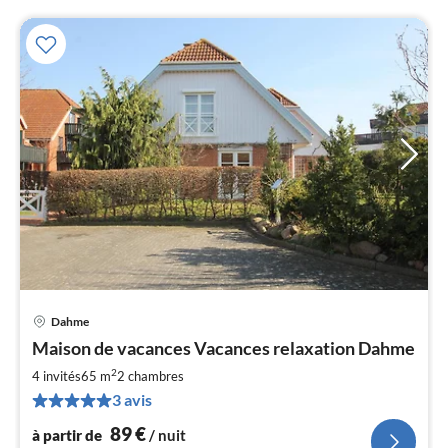
Dahme
Pri
Maison de vacances Vacances relaxation Dahme
à
2
par
4 invités
65 m
2
chambres
de
3 avis
8
89
€
à partir de
/ nuit
pa