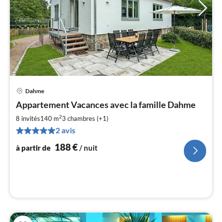
Dahme
Pri
Appartement Vacances avec la famille Dahme
à
2
par
8 invités
140 m
3
chambres (+1)
de
2 avis
1
188
€
à partir de
/ nuit
pa
nui
l