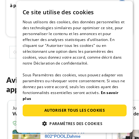
81
€
à partir de
/ nuit
pa
Ce site utilise des cookies
nui
Nous utilisons des cookies, des données personnelles et
l
des technologies similaires pour optimiser ce site, pour
personnaliser le contenu et les annonces et pour
effectuer des analyses statistiques d'utilisation. En
cliquant sur "Autoriser tous les cookies" ou en
sélectionnant une option dans les paramètres des
1
2
3
4
5
...
cookies, vous donnez votre accord, comme décrit dans
notre Déclaration de confidentialité.
Sous Paramètres des cookies, vous pouvez adapter vos
Avis des clients sur nos
paramètres ou révoquer votre consentement. Si vous ne
donnez pas votre accord, seuls les cookies ayant des
appartements de vacances à Dahme
fonctionnalités essentielles seront activés.
En savoir
plus
Juillet 2026
Juin 2026
5.0
AUTORISER TOUS LES COOKIES
Walter F. de 30659 Hannover
Lena T. d
Invité vérifié de Resido.fr
PARAMÈTRES DES COOKIES
Maison Berolina*FW
802*POOL,Dahme