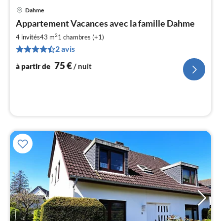
Dahme
Pri
Appartement Vacances avec la famille Dahme
à
2
par
4 invités
43 m
1
chambres (+1)
de
2 avis
7
75
€
à partir de
/ nuit
pa
nui
l