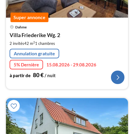
Super annonce
Pri
Dahme
à
Villa Friederike Wg. 2
par
de
2
2 invités
42 m
1
chambres
8
Annulation gratuite
pa
nui
5% Dernière
15.08.2026 - 29.08.2026
80
€
à partir de
/ nuit
l