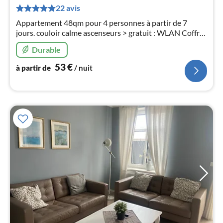
de
22 avis
5
Appartement 48qm pour 4 personnes à partir de 7
pa
jours. couloir calme ascenseurs > gratuit : WLAN Coffre-
nui
fort Vélos SALLE DE BAINS HALLÉE TG Non-fumeur
Durable
BEAUCOUP DE VACANCES près de la plage pas
l
d'animaux
53
€
à partir de
/ nuit