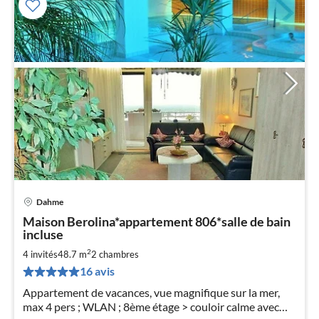
Dahme
Pri
Maison Berolina*appartement 806*salle de bain
à
incluse
par
2
4 invités
48.7 m
2
chambres
de
5
16 avis
pa
Appartement de vacances, vue magnifique sur la mer,
nui
max 4 pers ; WLAN ; 8ème étage > couloir calme avec