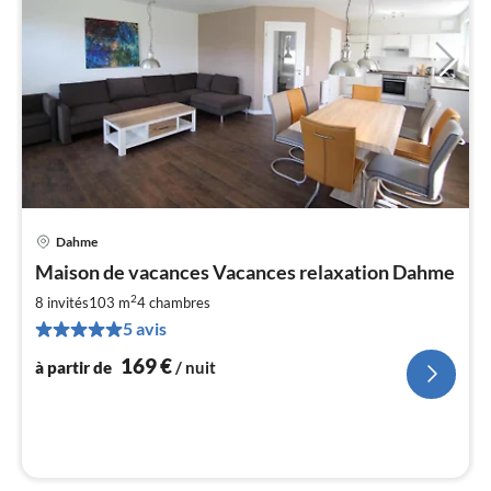
Dahme
Pri
Maison de vacances Vacances relaxation Dahme
à
2
par
8 invités
103 m
4
chambres
de
5 avis
1
169
€
à partir de
/ nuit
pa
nui
l