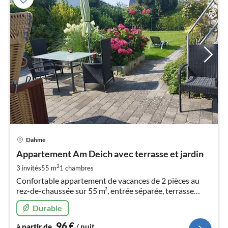
Pri
Dahme
à
Appartement Am Deich avec terrasse et jardin
par
de
2
3 invités
55 m
1
chambres
9
Confortable appartement de vacances de 2 pièces au
pa
rez-de-chaussée sur 55 m², entrée séparée, terrasse
nui
meublée. Terrasse sud-ouest, jardin. 70 m de la
Durable
promenade Juste derrière la digue. Coffre-fort, WLAN,
parking. Vivre sans contact.
l
96
€
à partir de
/ nuit