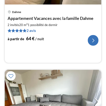
Dahme
Pri
Appartement Vacances avec la famille Dahme
à
2
par
2 invités
20 m
1
possibilité de dormir
de
2 avis
6
64
€
à partir de
/ nuit
pa
nui
l