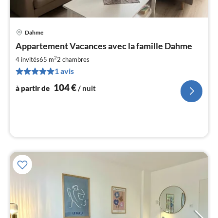
Dahme
Pri
Appartement Vacances avec la famille Dahme
à
2
par
4 invités
65 m
2
chambres
de
1 avis
1
104
€
à partir de
/ nuit
pa
nui
l