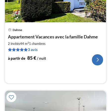
Dahme
Pri
Appartement Vacances avec la famille Dahme
à
2
par
2 invités
44 m
1
chambres
de
3 avis
8
85
€
à partir de
/ nuit
pa
nui
l