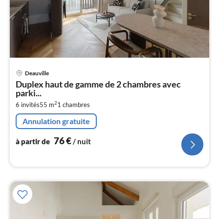
Pri
Deauville
à
Duplex haut de gamme de 2 chambres avec
par
parki...
de
7
2
6 invités
55 m
1
chambres
pa
Annulation gratuite
nui
76
€
à partir de
/ nuit
l