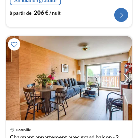
Annulation gratuite
double)
206
€
l
à partir de
/ nuit
Pri
Deauville
à
Charmant appartement avec grand balcon - 2