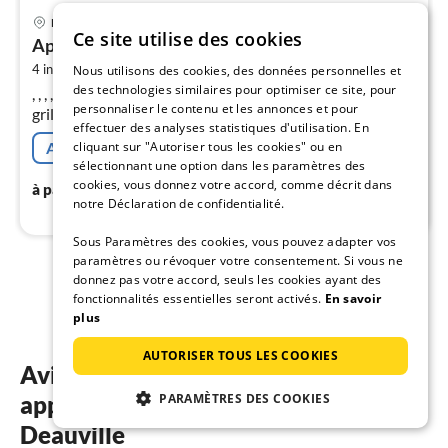
Pri
Deauville
à
Ce site utilise des cookies
Appartement avec jardin au cœur de Deauville
par
2
4 invités
55 m
1
chambres
Nous utilisons des cookies, des données personnelles et
de
8
des technologies similaires pour optimiser ce site, pour
, , , , , Salle de séjour(lit double), cuisine(table, bouilloire,
personnaliser le contenu et les annonces et pour
grille-pain, cafetière/percolateur, micro ondes, lave-
pa
effectuer des analyses statistiques d'utilisation. En
vaisselle , réfrigérateur), chambre(douche, Queen Bed)
nui
cliquant sur "Autoriser tous les cookies" ou en
Annulation gratuite
sélectionnant une option dans les paramètres des
cookies, vous donnez votre accord, comme décrit dans
88
€
l
à partir de
/ nuit
notre Déclaration de confidentialité.
Sous Paramètres des cookies, vous pouvez adapter vos
paramètres ou révoquer votre consentement. Si vous ne
donnez pas votre accord, seuls les cookies ayant des
1
2
fonctionnalités essentielles seront activés.
En savoir
plus
AUTORISER TOUS LES COOKIES
Avis des clients sur nos
PARAMÈTRES DES COOKIES
appartements de vacances à
Deauville