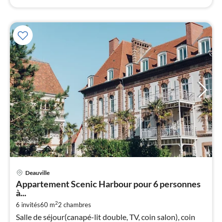
Pri
Deauville
à
Appartement Scenic Harbour pour 6 personnes
par
à...
de
1
2
6 invités
60 m
2
chambres
Salle de séjour(canapé-lit double, TV, coin salon), coin
pa