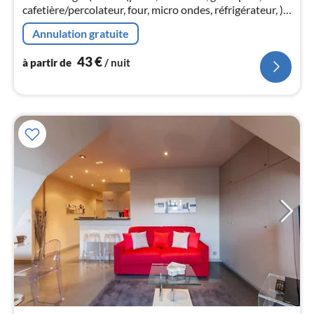
pa
cafetière/percolateur, four, micro ondes, réfrigérateur, ),
nui
salle à manger-salon(, TV, table), chambre(, , lit double)
Annulation gratuite
l
43
€
à partir de
/ nuit