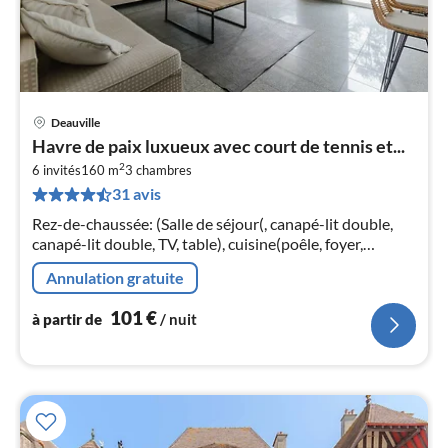
Deauville
Pri
Havre de paix luxueux avec court de tennis et...
à
2
6 invités
160 m
3
chambres
par
31 avis
de
1
Rez-de-chaussée: (Salle de séjour(, canapé-lit double,
pa
canapé-lit double, TV, table), cuisine(poêle, foyer,
nui
bouilloire, grille-pain, cafetière/percolateur, four, micro
Annulation gratuite
ondes, lave-...
l
101
€
à partir de
/ nuit