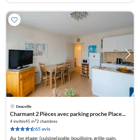
Deauville
Pri
Charmant 2 Pièces avec parking proche Place...
à
2
4 invités
45 m
2
chambres
par
65 avis
de
4
Au 1er étage: (cuisine(poêle, bouilloire, grille-pain,