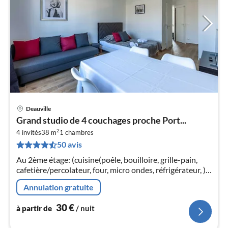
Deauville
Pri
Grand studio de 4 couchages proche Port...
à
2
4 invités
38 m
1
chambres
par
50 avis
de
3
Au 2ème étage: (cuisine(poêle, bouilloire, grille-pain,
pa
cafetière/percolateur, four, micro ondes, réfrigérateur, ),
nui
living/chambre à coucher(, , , Canapé-lit simple, lit
Annulation gratuite
double)
l
30
€
à partir de
/ nuit