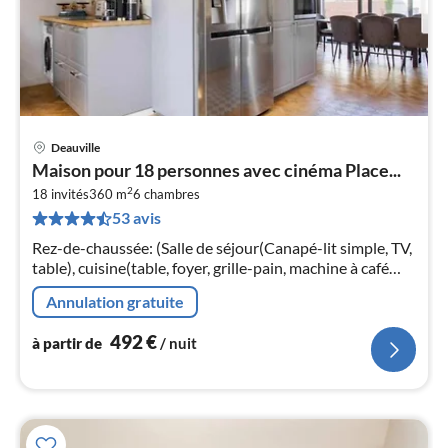
Deauville
Pri
Maison pour 18 personnes avec cinéma Place...
à
2
18 invités
360 m
6
chambres
par
53 avis
de
4
Rez-de-chaussée: (Salle de séjour(Canapé-lit simple, TV,
pa
table), cuisine(table, foyer, grille-pain, machine à café
nui
expresso, four, micro ondes, lave-vaisselle , sèche-linge,
Annulation gratuite
lave-l...
l
492
€
à partir de
/ nuit