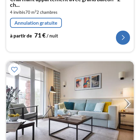
par
ch...
de
7
2
4 invités
70 m
2
chambres
pa
Annulation gratuite
nui
71
€
à partir de
/ nuit
l