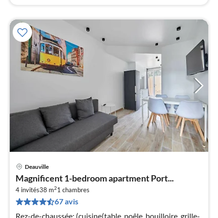
Deauville
Pri
Magnificent 1-bedroom apartment Port...
à
2
4 invités
38 m
1
chambres
par
67 avis
de
3
Rez-de-chaussée: (cuisine(table, poêle, bouilloire, grille-