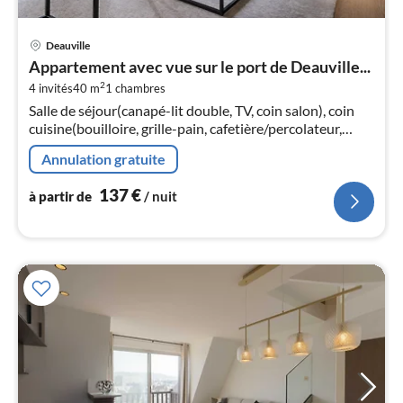
Pri
Deauville
à
Appartement avec vue sur le port de Deauville...
par
2
4 invités
40 m
1
chambres
de
1
Salle de séjour(canapé-lit double, TV, coin salon), coin
cuisine(bouilloire, grille-pain, cafetière/percolateur,
pa
machine à café expresso, lave-vaisselle , )
nui
Annulation gratuite
137
€
l
à partir de
/ nuit