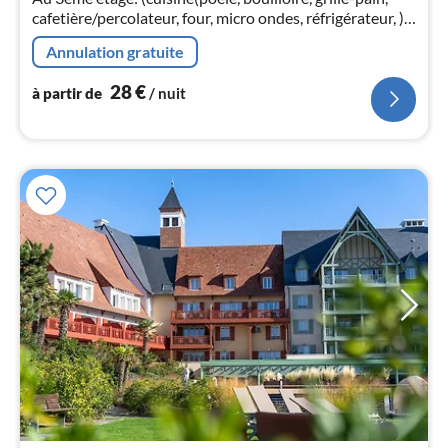
pa
cafetière/percolateur, four, micro ondes, réfrigérateur, ),
nui
living/chambre à coucher(, , , canapé-lit double, table)
Annulation gratuite
l
28
€
à partir de
/ nuit