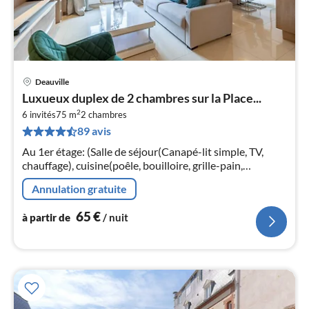
Deauville
Pri
Luxueux duplex de 2 chambres sur la Place...
à
2
6 invités
75 m
2
chambres
par
89 avis
de
6
Au 1er étage: (Salle de séjour(Canapé-lit simple, TV,
pa
chauffage), cuisine(poêle, bouilloire, grille-pain,
nui
cafetière/percolateur, four, micro ondes, lave-vaisselle ,
Annulation gratuite
réfrigérateur, ...
l
65
€
à partir de
/ nuit