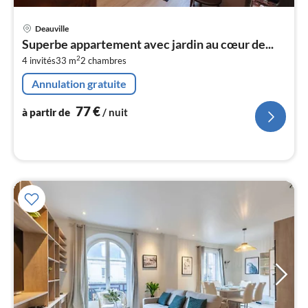
Pri
Deauville
à
Superbe appartement avec jardin au cœur de...
par
2
4 invités
33 m
2
chambres
de
7
Annulation gratuite
pa
nui
77
€
à partir de
/ nuit
l