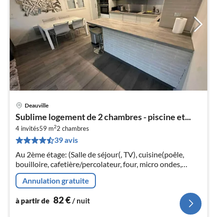
Deauville
Pri
Sublime logement de 2 chambres - piscine et...
à
2
4 invités
59 m
2
chambres
par
39 avis
de
8
Au 2ème étage: (Salle de séjour(, TV), cuisine(poêle,
pa
bouilloire, cafetière/percolateur, four, micro ondes,
nui
réfrigérateur, ), chambre(, , lit double)
Annulation gratuite
l
82
€
à partir de
/ nuit