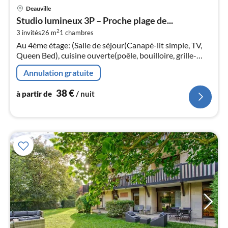
Pri
Deauville
à
Studio lumineux 3P – Proche plage de...
par
2
3 invités
26 m
1
chambres
de
3
Au 4ème étage: (Salle de séjour(Canapé-lit simple, TV,
Queen Bed), cuisine ouverte(poêle, bouilloire, grille-
pa
pain, cafetière/percolateur, four, micro ondes,
nui
Annulation gratuite
réfrigérateur, )
38
€
l
à partir de
/ nuit