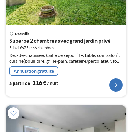
Pri
Deauville
à
Superbe 2 chambres avec grand jardin privé
par
2
5 invités
75 m
6
chambres
de
1
Rez-de-chaussée: (Salle de séjour(TV, table, coin salon),
cuisine(bouilloire, grille-pain, cafetière/percolateur, four,
pa
micro ondes, lave-vaisselle , réfrigérateur, congélateur, ,
nui
Annulation gratuite
...
116
€
l
à partir de
/ nuit