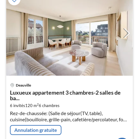
Pri
Deauville
à
Luxueux appartement 3 chambres-2 salles de
par
ba...
de
1
2
6 invités
120 m
6
chambres
Rez-de-chaussée: (Salle de séjour(TV, table),
pa
cuisine(bouilloire, grille-pain, cafetière/percolateur, four,
nui
micro ondes, lave-vaisselle , réfrigérateur, congélateur, )
Annulation gratuite
l