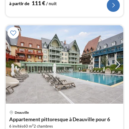
111
€
à partir de
/ nuit
Pri
Deauville
à
Appartement pittoresque à Deauville pour 6
par
2
6 invités
60 m
2
chambres
de