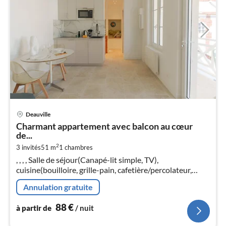
Pri
Deauville
à
Charmant appartement avec balcon au cœur
par
de...
de
8
2
3 invités
51 m
1
chambres
, , , , Salle de séjour(Canapé-lit simple, TV),
pa
cuisine(bouilloire, grille-pain, cafetière/percolateur,
nui
four), chambre(Queen Bed), salle de bains(douche,
Annulation gratuite
lavabo, WC)
l
88
€
à partir de
/ nuit