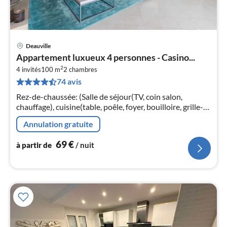
Deauville
Pri
Appartement luxueux 4 personnes - Casino...
à
2
4 invités
100 m
2
chambres
par
74 avis
de
6
Rez-de-chaussée: (Salle de séjour(TV, coin salon,
pa
chauffage), cuisine(table, poêle, foyer, bouilloire, grille-
nui
pain, hotte, cafetière/percolateur, four, four/micro-onde
Annulation gratuite
combinés, la...
l
69
€
à partir de
/ nuit