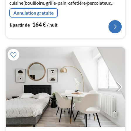
cuisine(bouilloire, grille-pain, cafetière/percolateur,
nui
machine à café expresso, lave-vaisselle , ), chambre(lit
Annulation gratuite
double)
l
164
€
à partir de
/ nuit