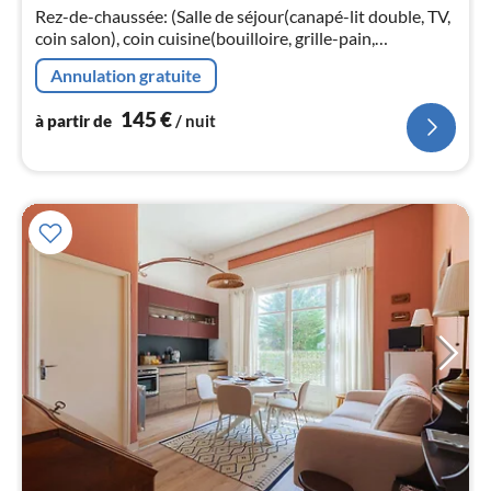
1
Rez-de-chaussée: (Salle de séjour(canapé-lit double, TV,
coin salon), coin cuisine(bouilloire, grille-pain,
pa
cafetière/percolateur, machine à café expresso, lave-
nui
Annulation gratuite
vaisselle , )
145
€
l
à partir de
/ nuit