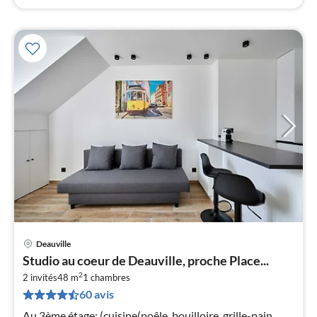
Deauville
Pri
Studio au coeur de Deauville, proche Place...
à
2
2 invités
48 m
1
chambres
par
60 avis
de
2
Au 3ème étage: (cuisine(poêle, bouilloire, grille-pain,