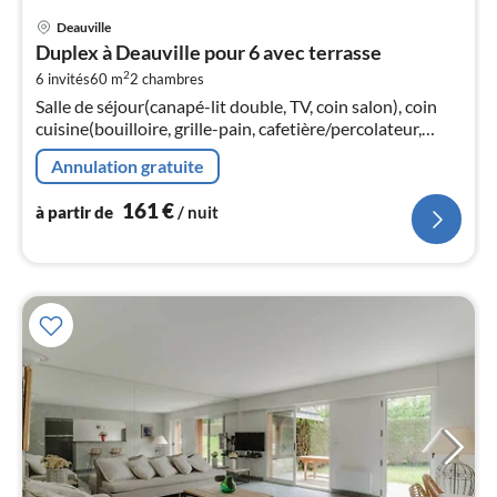
Pri
Deauville
à
Duplex à Deauville pour 6 avec terrasse
par
2
6 invités
60 m
2
chambres
de
1
Salle de séjour(canapé-lit double, TV, coin salon), coin
cuisine(bouilloire, grille-pain, cafetière/percolateur,
pa
machine à café expresso, lave-vaisselle , ), chambre(lit
nui
Annulation gratuite
double)
161
€
l
à partir de
/ nuit