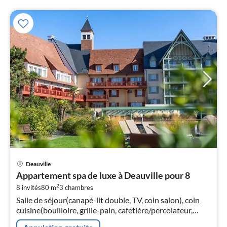
Pri
Deauville
à
Appartement spa de luxe à Deauville pour 8
par
2
8 invités
80 m
3
chambres
de
2
Salle de séjour(canapé-lit double, TV, coin salon), coin
cuisine(bouilloire, grille-pain, cafetière/percolateur,
pa
machine à café expresso, lave-vaisselle , ), chambre(lit
nui