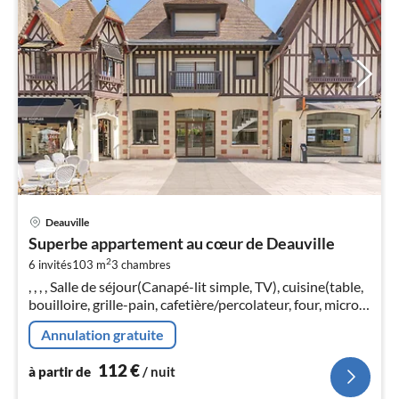
Pri
Deauville
à
Superbe appartement au cœur de Deauville
par
2
6 invités
103 m
3
chambres
de
1
, , , , Salle de séjour(Canapé-lit simple, TV), cuisine(table,
bouilloire, grille-pain, cafetière/percolateur, four, micro
pa
ondes, lave-vaisselle , réfrigérateur)
nui
Annulation gratuite
112
€
l
à partir de
/ nuit