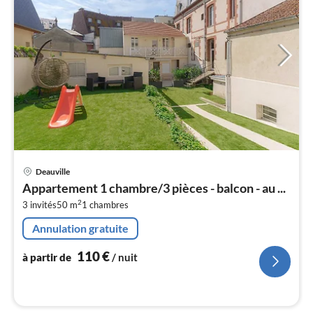
Pri
Deauville
à
Appartement 1 chambre/3 pièces - balcon - au ...
par
2
3 invités
50 m
1
chambres
de
1
Annulation gratuite
pa
nui
110
€
à partir de
/ nuit
l