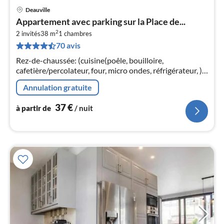
Deauville
Pri
Appartement avec parking sur la Place de...
à
2
2 invités
38 m
1
chambres
par
70 avis
de
3
Rez-de-chaussée: (cuisine(poêle, bouilloire,
pa
cafetière/percolateur, four, micro ondes, réfrigérateur, ),
nui
living/chambre à coucher(, lit double, TV)
Annulation gratuite
l
37
€
à partir de
/ nuit