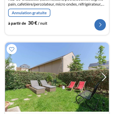
pa
pain, cafetière/percolateur, micro ondes, réfrigérateur,
nui
plaques chauffantes électriques, , Wine glasses)
Annulation gratuite
l
30
€
à partir de
/ nuit