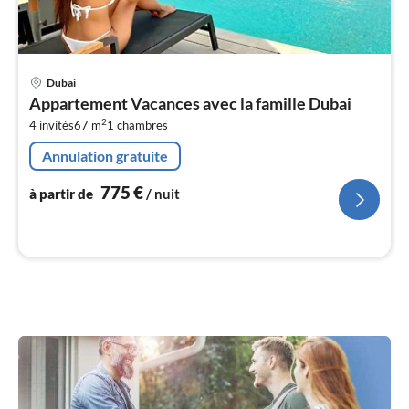
Pri
Dubai
à
Appartement Vacances avec la famille Dubai
par
2
4 invités
67 m
1
chambres
de
7
Annulation gratuite
pa
nui
775
€
à partir de
/ nuit
l