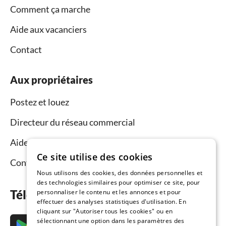
Comment ça marche
Aide aux vacanciers
Contact
Aux propriétaires
Postez et louez
Directeur du réseau commercial
Aide aux propriétaires
Ce site utilise des cookies
Contact
Nous utilisons des cookies, des données personnelles et
des technologies similaires pour optimiser ce site, pour
Téléchargez l’application maintenant
personnaliser le contenu et les annonces et pour
effectuer des analyses statistiques d'utilisation. En
cliquant sur "Autoriser tous les cookies" ou en
sélectionnant une option dans les paramètres des