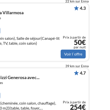
22 km sur Enna
4.3
 Villarmosa
s
Prix à partir de
in salon), Salle de séjour(Canapé-lit
50€
, TV, table, coin salon)
par nuit
Voir l`offre
39 km sur Enna
4.7
izzi Generosa avec...
es
Prix à partir de
cheminée, coin salon, chauffage),
254€
 m2)(table, table, foyer,