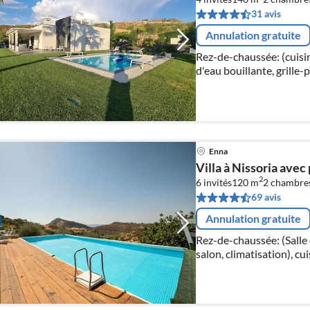
31 avis
Annulation gratuite
Rez-de-chaussée: (cuisin
d'eau bouillante, grille-
four, micro ondes, lave-v
Enna
Villa à Nissoria avec
2
6 invités
120 m
2
chambre
69 avis
Annulation gratuite
Rez-de-chaussée: (Salle 
salon, climatisation), cui
bouillante, plaque de cui