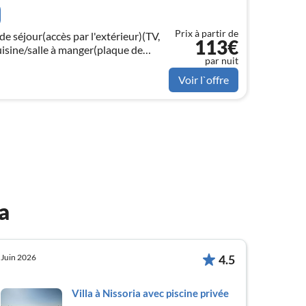
Prix à partir de
de séjour(accès par l'extérieur)(TV,
113€
uisine/salle à manger(plaque de
par nuit
Voir l`offre
a
Juin 2026
4.5
Villa à Nissoria avec piscine privée