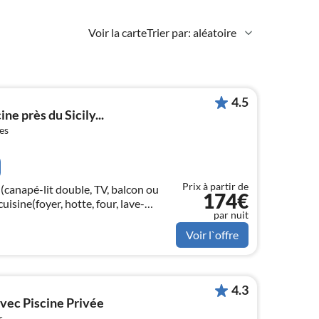
Voir la carte
Trier par: aléatoire
4.5
ine près du Sicily...
es
Prix à partir de
(canapé-lit double, TV, balcon ou
174€
cuisine(foyer, hotte, four, lave-
par nuit
réfrigérateur/congélateur)
Voir l`offre
4.3
vec Piscine Privée
s