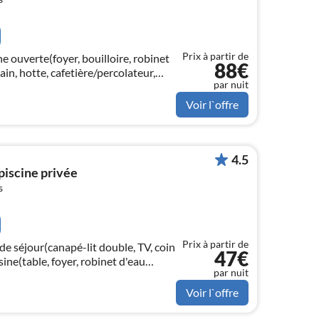
Prix à partir de
e ouverte(foyer, bouilloire, robinet
88€
pain, hotte, cafetière/percolateur,
par nuit
aisselle , combinaison réfrigérat...
Voir l`offre
4.5
 piscine privée
s
Prix à partir de
de séjour(canapé-lit double, TV, coin
47€
sine(table, foyer, robinet d'eau
par nuit
sson, hotte, cafetière/percolateur...
Voir l`offre