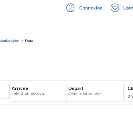
Connexion
List
tania region
Enna
Arrivée
Départ
Cl
2 