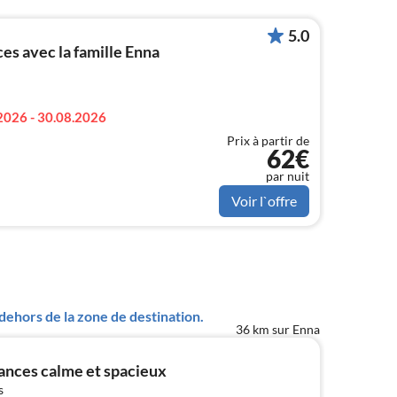
5.0
s avec la famille Enna
2026 - 30.08.2026
Prix à partir de
62€
par nuit
Voir l`offre
ehors de la zone de destination.
36 km sur Enna
nces calme et spacieux
s