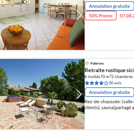
Annulation gratuite
50% Promo
07.08.
Palermo
Retraite rustique sic
2
6 invités
70 m
2
chambres
30 avis
Annulation gratuite
Rez-de-chaussée: (salle 
clients), sauna(partagé a
hammam(partagé avec d'a