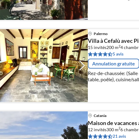
combinaison réfrigérate
Palermo
Villa à Cefalù avec P
2
15 invités
200 m
4
chambr
5 avis
Annulation gratuite
Rez-de-chaussée: (Salle 
table, poêle), cuisine/sa
bouilloire, grille-pain, 
caf...
Catania
Maison de vacances 
2
12 invités
300 m
6
chambr
21 avis