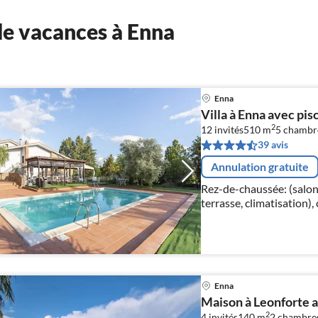
e vacances à Enna
Enna
Villa à Enna avec pisc
2
12 invités
510 m
5
chambr
39 avis
Annulation gratuite
Rez-de-chaussée: (salon
terrasse, climatisation), 
vaisselle , combinaison 
Enna
Maison à Leonforte a
2
4 invités
140 m
2
chambre