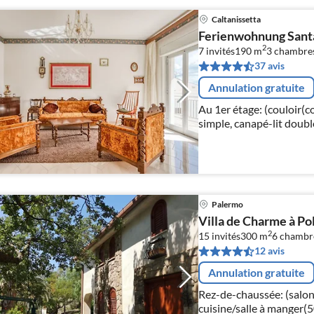
Caltanissetta
Ferienwohnung Santa
2
7 invités
190 m
3
chambre
37 avis
Annulation gratuite
Au 1er étage: (couloir(co
simple, canapé-lit double
Palermo
Villa de Charme à Pol
2
15 invités
300 m
6
chambr
12 avis
Annulation gratuite
Rez-de-chaussée: (salon(
cuisine/salle à manger(50