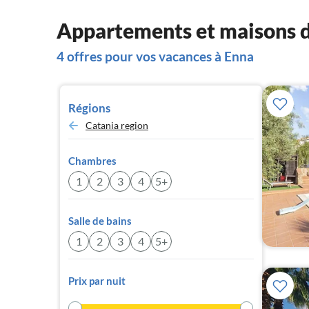
Appartements et maisons d
4 offres pour vos vacances à Enna
Régions
Catania region
Chambres
1
2
3
4
5+
Salle de bains
1
2
3
4
5+
Prix par nuit