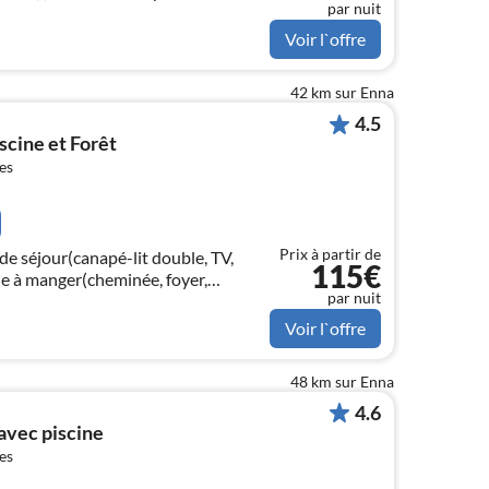
par nuit
ur/congélateur, chauffage)
Voir l`offre
42 km sur Enna
4.5
iscine et Forêt
es
Prix à partir de
de séjour(canapé-lit double, TV,
115€
lle à manger(cheminée, foyer,
par nuit
hotte, cafetière/percolateur, machine à
Voir l`offre
48 km sur Enna
4.6
avec piscine
es