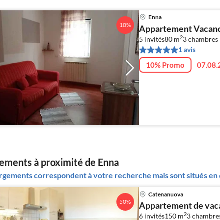
Enna
10%
Appartement Vacance
2
5 invités
80 m
3
chambres
1 avis
10% Promo
07.08.
ments à proximité de Enna
gements correspondent à votre recherche mais sont situés en d
Catenanuova
50%
Appartement de vaca
2
6 invités
150 m
3
chambre