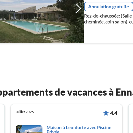
Annulation gratuite
Rez-de-chaussée: (Salle 
cheminée, coin salon), c
cuisson(4 foyers)
 appartements de vacances à Enn
Juillet 2026
4.4
Maison à Leonforte avec Piscine
Privée