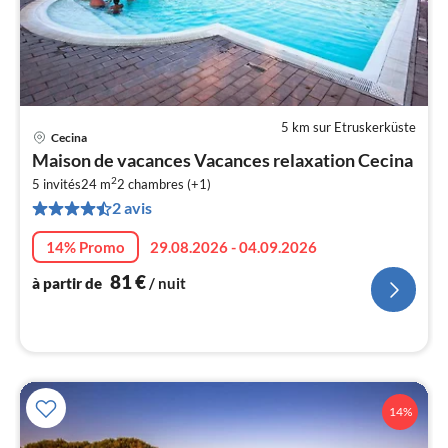
5 km sur Etruskerküste
Cecina
Pri
Maison de vacances Vacances relaxation Cecina
à
2
5 invités
24 m
2
chambres (+1)
par
2 avis
de
8
14% Promo
29.08.2026 - 04.09.2026
pa
nui
81
€
à partir de
/ nuit
l
14%