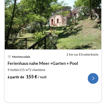
2 km sur Etruskerküste
Pri
Montescudaio
à
Ferienhaus nahe Meer +Garten + Pool
par
de
2
9 invités
115 m
2
chambres
1
155
€
à partir de
/ nuit
pa
nui
l