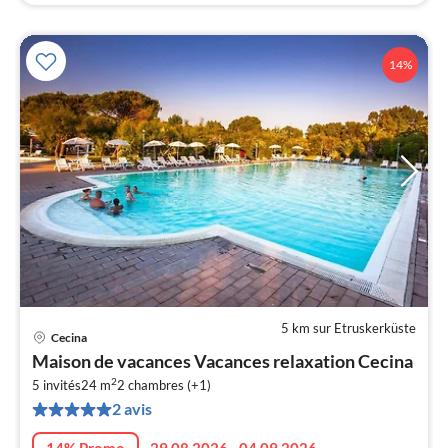
14%
5 km sur Etruskerküste
Cecina
Pri
Maison de vacances Vacances relaxation Cecina
à
2
5 invités
24 m
2
chambres (+1)
par
2 avis
de
7
14% Promo
29.08.2026 - 04.09.2026