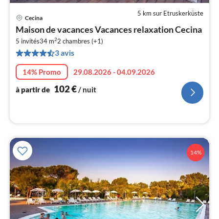
5 km sur Etruskerküste
Cecina
Pri
Maison de vacances Vacances relaxation Cecina
à
2
5 invités
34 m
2
chambres (+1)
par
3 avis
de
1
14% Promo
29.08.2026 - 04.09.2026
pa
nui
102
€
à partir de
/ nuit
l
14%