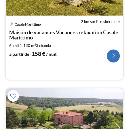
2 km sur Etruskerküste
Pri
Casale Marittimo
à
Maison de vacances Vacances relaxation Casale
par
Marittimo
de
1
2
6 invités
130 m
3
chambres
pa
158
€
à partir de
/ nuit
nui
l