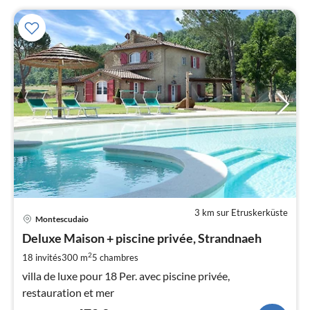
3 km sur Etruskerküste
Pri
Montescudaio
à
Deluxe Maison + piscine privée, Strandnaeh
par
de
2
18 invités
300 m
5
chambres
4
villa de luxe pour 18 Per. avec piscine privée,
pa
restauration et mer
nui