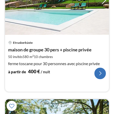
Pri
Etruskerküste
à
maison de groupe 30 pers + piscine privée
par
de
2
50 invités
580 m
10
chambres
4
ferme toscane pour 30 personnes avec piscine privée
pa
400
€
nui
à partir de
/ nuit
l