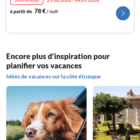
pa
nui
78
€
à partir de
/ nuit
l
Encore plus d’inspiration pour
planifier vos vacances
Idées de vacances sur la côte étrusque