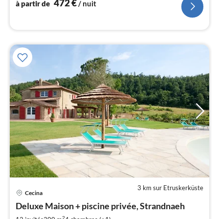
472
€
à partir de
/ nuit
l
3 km sur Etruskerküste
Cecina
Pri
Deluxe Maison + piscine privée, Strandnaeh
à
2