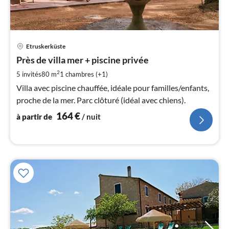
Pri
Etruskerküste
à
Près de villa mer + piscine privée
par
de
2
5 invités
80 m
1
chambres (+1)
1
Villa avec piscine chauffée, idéale pour familles/enfants,
pa
proche de la mer. Parc clôturé (idéal avec chiens).
nui
164
€
à partir de
/ nuit
l