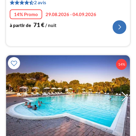
2 avis
de
7
14% Promo
29.08.2026 - 04.09.2026
pa
nui
71
€
à partir de
/ nuit
l
14%