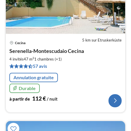
5 km sur Etruskerküste
Cecina
Pri
Serenella-Montescudaio Cecina
à
2
par
4 invités
47 m
1
chambres (+1)
de
57 avis
1
pa
Annulation gratuite
nui
Durable
l
112
€
à partir de
/ nuit