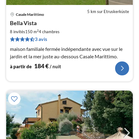
5 km sur Etruskerküste
Casale Marittimo
Pri
Bella Vista
à
2
par
8 invités
150 m
4
chambres
de
3 avis
1
maison familiale fermée indépendante avec vue sur le
pa
jardin et la mer juste au-dessous Casale Marittimo.
nui
184
€
à partir de
/ nuit
l