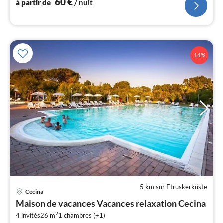
60
€
à partir de
/ nuit
l
14%
5 km sur Etruskerküste
Cecina
Pri
Maison de vacances Vacances relaxation Cecina
à
2
4 invités
26 m
1
chambres (+1)
par