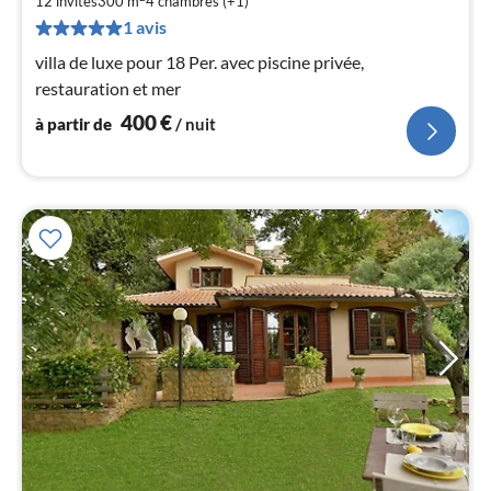
par
12 invités
300 m
4
chambres (+1)
de
1 avis
4
villa de luxe pour 18 Per. avec piscine privée,
pa
restauration et mer
nui
400
€
à partir de
/ nuit
l