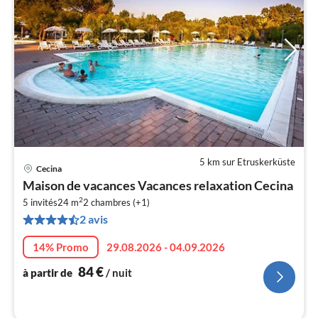
5 km sur Etruskerküste
Cecina
Pri
Maison de vacances Vacances relaxation Cecina
à
2
5 invités
24 m
2
chambres (+1)
par
2 avis
de
8
14% Promo
29.08.2026 - 04.09.2026
pa
nui
84
€
à partir de
/ nuit
l