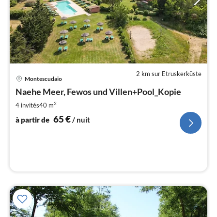
2 km sur Etruskerküste
Pri
Montescudaio
à
Naehe Meer, Fewos und Villen+Pool_Kopie
par
de
2
4 invités
40 m
6
65
€
à partir de
/ nuit
pa
nui
l