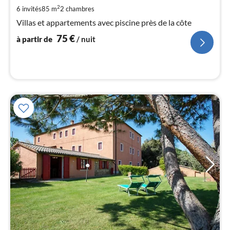
de
2
6 invités
85 m
2
chambres
7
Villas et appartements avec piscine près de la côte
pa
75
€
nui
à partir de
/ nuit
l