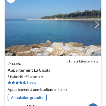
5 km sur Etruskerküste
Cecina
Pri
Appartement La Cicala
à
2
par
3 invités
45 m
1
chambres
de
3 avis
6
Appartement à unmittelbarrer la mer
pa
nui
Annulation gratuite