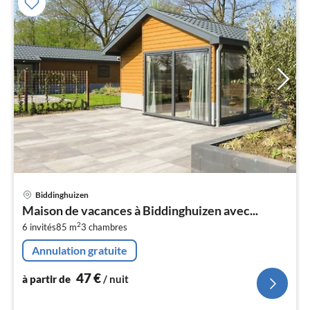
Pri
Biddinghuizen
à
Maison de vacances à Biddinghuizen avec...
par
2
6 invités
85 m
3
chambres
de
4
Annulation gratuite
pa
nui
47
€
à partir de
/ nuit
l