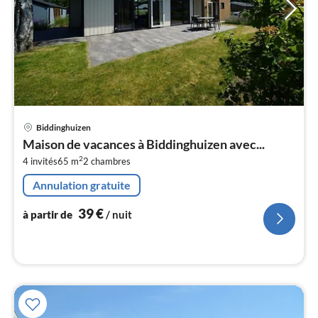
Pri
Biddinghuizen
à
Maison de vacances à Biddinghuizen avec...
par
2
4 invités
65 m
2
chambres
de
3
Annulation gratuite
pa
nui
39
€
à partir de
/ nuit
l