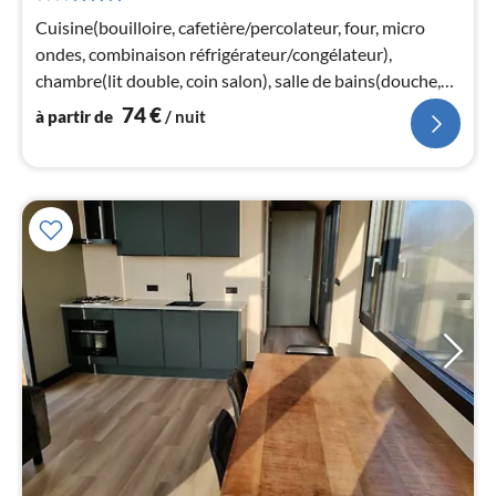
7
Cuisine(bouilloire, cafetière/percolateur, four, micro
pa
ondes, combinaison réfrigérateur/congélateur),
nui
chambre(lit double, coin salon), salle de bains(douche,
lavabo, WC)
74
€
à partir de
/ nuit
l