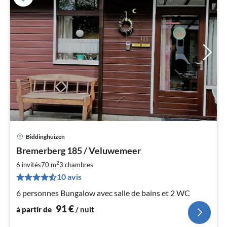
Biddinghuizen
Pri
Bremerberg 185 / Veluwemeer
à
2
par
6 invités
70 m
3
chambres
de
10 avis
9
6 personnes Bungalow avec salle de bains et 2 WC
pa
nui
91
€
à partir de
/ nuit