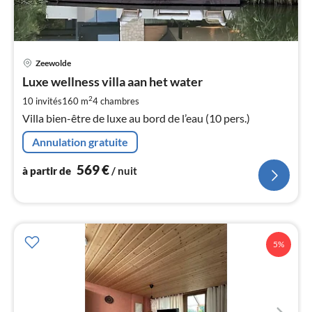
Pri
Zeewolde
à
Luxe wellness villa aan het water
par
de
2
10 invités
160 m
4
chambres
5
Villa bien-être de luxe au bord de l’eau (10 pers.)
pa
nui
Annulation gratuite
569
€
à partir de
/ nuit
l
5%