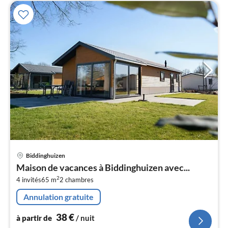
Pri
Biddinghuizen
à
Maison de vacances à Biddinghuizen avec...
par
2
4 invités
65 m
2
chambres
de
3
Annulation gratuite
pa
nui
38
€
à partir de
/ nuit