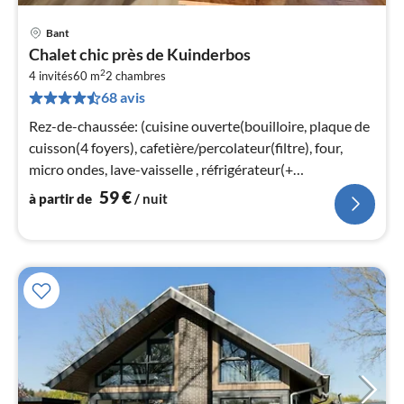
Bant
Pri
Chalet chic près de Kuinderbos
à
2
4 invités
60 m
2
chambres
par
68 avis
de
5
Rez-de-chaussée: (cuisine ouverte(bouilloire, plaque de
pa
cuisson(4 foyers), cafetière/percolateur(filtre), four,
nui
micro ondes, lave-vaisselle , réfrigérateur(+
congélateur))
59
€
à partir de
/ nuit
l