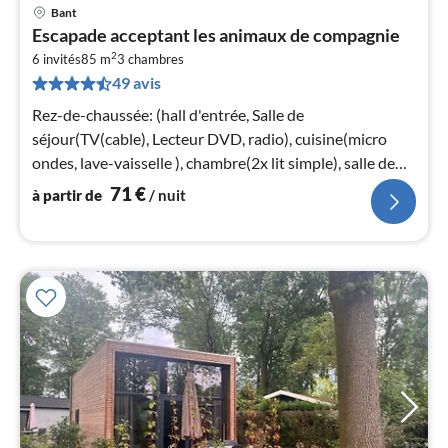
Bant
Pri
Escapade acceptant les animaux de compagnie
à
2
6 invités
85 m
3
chambres
par
49 avis
de
7
Rez-de-chaussée: (hall d'entrée, Salle de
pa
séjour(TV(cable), Lecteur DVD, radio), cuisine(micro
nui
ondes, lave-vaisselle ), chambre(2x lit simple), salle de
bains(baignoire, lavabo)
71
€
à partir de
/ nuit
l