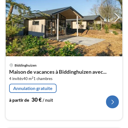
Pri
Biddinghuizen
à
Maison de vacances à Biddinghuizen avec...
par
2
4 invités
40 m
1
chambres
de
3
Annulation gratuite
pa
nui
30
€
à partir de
/ nuit
l