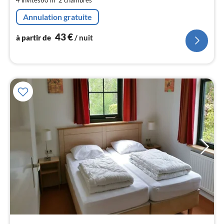
4
pa
Annulation gratuite
nui
43
€
à partir de
/ nuit
l