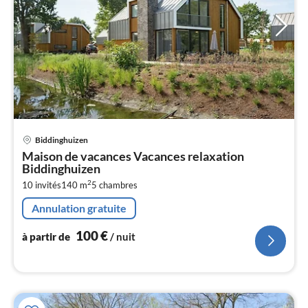
Pri
Biddinghuizen
à
Maison de vacances Vacances relaxation
par
Biddinghuizen
de
1
2
10 invités
140 m
5
chambres
pa
Annulation gratuite
nui
100
€
à partir de
/ nuit
l