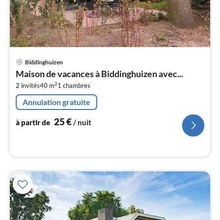
Pri
Biddinghuizen
à
Maison de vacances à Biddinghuizen avec...
par
2
2 invités
40 m
1
chambres
de
2
Annulation gratuite
pa
nui
25
€
à partir de
/ nuit
l