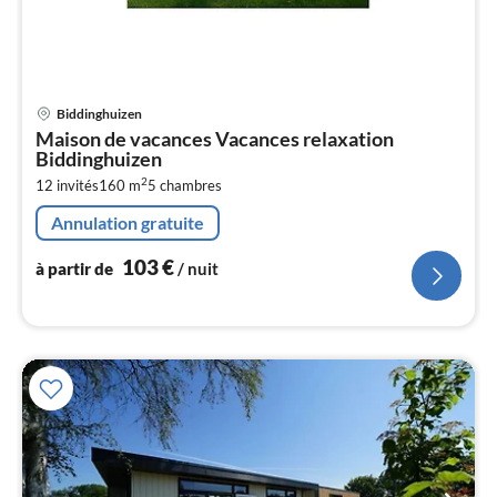
Pri
Biddinghuizen
à
Maison de vacances Vacances relaxation
par
Biddinghuizen
de
1
2
12 invités
160 m
5
chambres
pa
Annulation gratuite
nui
103
€
à partir de
/ nuit
l