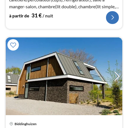
nui
manger-salon, chambre(lit double), chambre(lit simple,
Lit superposé)
31
€
à partir de
/ nuit
l
Pri
Biddinghuizen
à