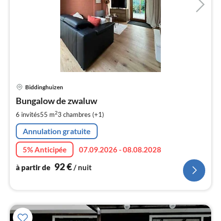
Pri
Biddinghuizen
à
Bungalow de zwaluw
par
de
2
6 invités
55 m
3
chambres (+1)
9
Annulation gratuite
pa
nui
5% Anticipée
07.09.2026 - 08.08.2028
92
€
à partir de
/ nuit
l