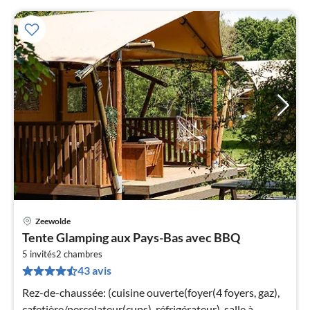
Zeewolde
Pri
Tente Glamping aux Pays-Bas avec BBQ
à
5 invités
2
chambres
par
43 avis
de
3
Rez-de-chaussée: (cuisine ouverte(foyer(4 foyers, gaz),
pa
cafetière/percolateur(cups), réfrigérateur), salle à