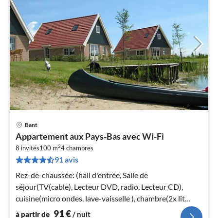
Bant
Pri
Appartement aux Pays-Bas avec Wi-Fi
à
2
8 invités
100 m
4
chambres
par
91 avis
de
9
Rez-de-chaussée: (hall d'entrée, Salle de
pa
séjour(TV(cable), Lecteur DVD, radio, Lecteur CD),
nui
cuisine(micro ondes, lave-vaisselle ), chambre(2x lit
simple), chambre(2x lit simple)
91
€
à partir de
/ nuit
l