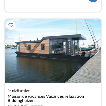
l
Pri
Biddinghuizen
à
Maison de vacances Vacances relaxation
par
Biddinghuizen
de
2
4 invités
60 m
2
chambres