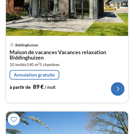
Pri
Biddinghuizen
à
Maison de vacances Vacances relaxation
par
Biddinghuizen
de
8
2
10 invités
140 m
5
chambres
pa
Annulation gratuite
nui
89
€
à partir de
/ nuit
l