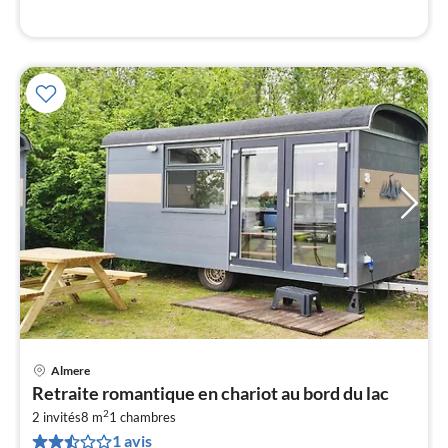
l
Almere
Pri
Retraite romantique en chariot au bord du lac
à
2
2 invités
8 m
1
chambres
par
1 avis
de