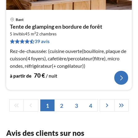
Bant
Pri
Tente de glamping en bordure de forêt
à
2
5 invités
45 m
2
chambres
par
39 avis
de
7
Rez-de-chaussée: (cuisine ouverte(bouilloire, plaque de
pa
cuisson(4 foyers), cafetière/percolateur(filtre), micro
nui
ondes, réfrigérateur(+ congélateur))
70
€
à partir de
/ nuit
l
1
2
3
4
Avis des clients sur nos