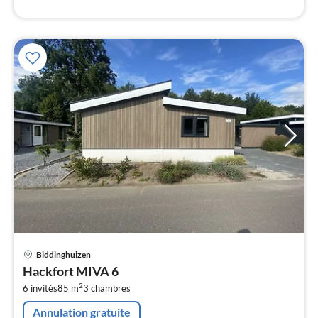
Pri
Biddinghuizen
à
Hackfort MIVA 6
par
2
6 invités
85 m
3
chambres
de
5
Annulation gratuite