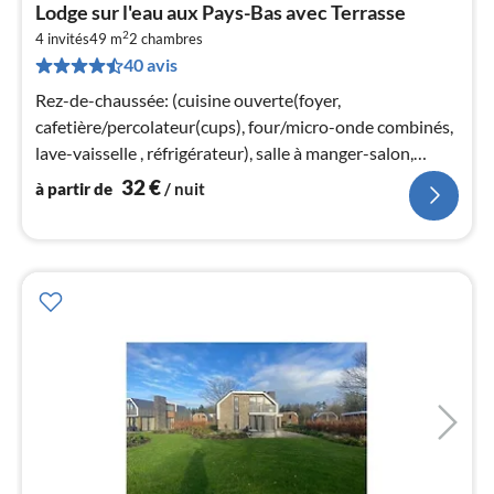
Pri
Lodge sur l'eau aux Pays-Bas avec Terrasse
à
2
4 invités
49 m
2
chambres
par
40 avis
de
3
Rez-de-chaussée: (cuisine ouverte(foyer,
pa
cafetière/percolateur(cups), four/micro-onde combinés,
nui
lave-vaisselle , réfrigérateur), salle à manger-salon,
chambre(Lit superposé)
32
€
à partir de
/ nuit
l