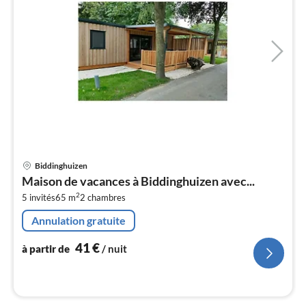
Pri
Biddinghuizen
à
Maison de vacances à Biddinghuizen avec...
par
2
5 invités
65 m
2
chambres
de
4
Annulation gratuite
pa
nui
41
€
à partir de
/ nuit
l