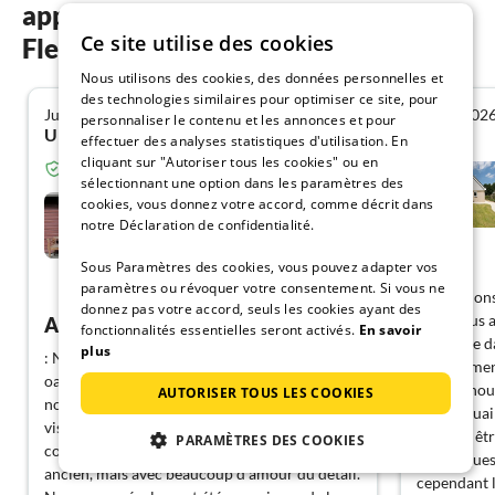
appartements de vacances dans le
Ce site utilise des cookies
Flevoland
Nous utilisons des cookies, des données personnelles et
des technologies similaires pour optimiser ce site, pour
Juin 2023
Juillet 202
5.0
personnaliser le contenu et les annonces et pour
Ulrich H. de Dortmund
effectuer des analyses statistiques d'utilisation. En
cliquant sur "Autoriser tous les cookies" ou en
Invité vérifié de Resido.fr
sélectionnant une option dans les paramètres des
Bremerberg 185 /
cookies, vous donnez votre accord, comme décrit dans
Veluwemeer
notre Déclaration de confidentialité.
Biddinghuizen
Sous Paramètres des cookies, vous pouvez adapter vos
paramètres ou révoquer votre consentement. Si vous ne
Montrer allemand
Nous étions
donnez pas votre accord, seuls les cookies ayant des
fois. Nous 
Arriver et se sentir bien.
fonctionnalités essentielles seront activés.
En savoir
est située d
plus
: Nous n'avons séjourné que 3 nuits dans cet
l'équipemen
oasis de bien-être, mais dès notre arrivée, il
invités, n
AUTORISER TOUS LES COOKIES
nous a aussitôt captivé. Après notre première
moustiquair
visite de la maison, nous avons rapidement
peuvent êtr
PARAMÈTRES DES COOKIES
constaté que l'aménagement est certes un peu
moustiques 
ancien, mais avec beaucoup d'amour du détail.
cependant le