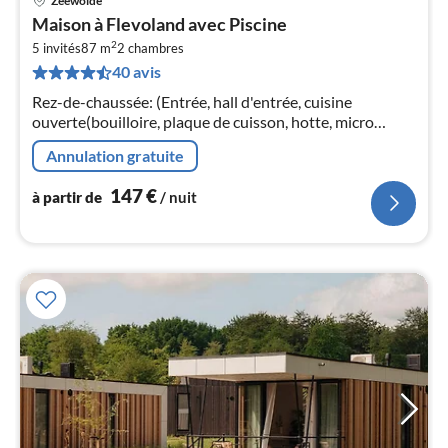
Zeewolde
Pri
Maison à Flevoland avec Piscine
à
2
5 invités
87 m
2
chambres
par
40 avis
de
1
Rez-de-chaussée: (Entrée, hall d'entrée, cuisine
pa
ouverte(bouilloire, plaque de cuisson, hotte, micro
nui
ondes, lave-vaisselle , réfrigérateur)
Annulation gratuite
l
147
€
à partir de
/ nuit