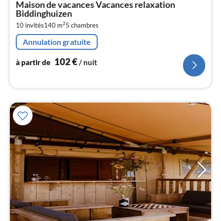
Maison de vacances Vacances relaxation
par
Biddinghuizen
de
1
2
10 invités
140 m
5
chambres
pa
Annulation gratuite
nui
102
€
à partir de
/ nuit
l