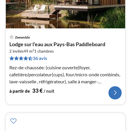
Zeewolde
Pri
Lodge sur l'eau aux Pays-Bas Paddleboard
à
2
2 invités
49 m
1
chambres
par
36 avis
de
3
Rez-de-chaussée: (cuisine ouverte(foyer,
pa
cafetière/percolateur(cups), four/micro-onde combinés,
nui
lave-vaisselle , réfrigérateur), salle à manger-
salon(climatisation)
33
€
à partir de
/ nuit
l