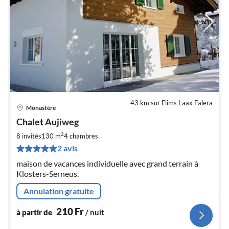
43 km sur Flims Laax Falera
Monastère
Pri
Chalet Aujiweg
à
2
par
8 invités
130 m
4
chambres
de
2 avis
2
maison de vacances individuelle avec grand terrain à
pa
Klosters-Serneus.
nui
Annulation gratuite
l
210
Fr
à partir de
/ nuit