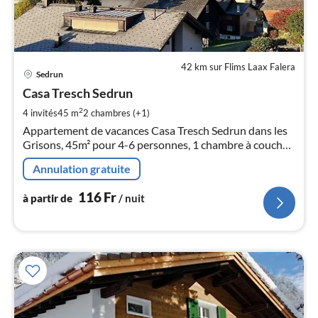
42 km sur Flims Laax Falera
Pri
Sedrun
à
Casa Tresch Sedrun
par
de
2
4 invités
45 m
2
chambres (+1)
1
Appartement de vacances Casa Tresch Sedrun dans les
pa
Grisons, 45m² pour 4-6 personnes, 1 chambre à coucher,
nui
1 coin sommeil séparé, balcon panoramique, parking,
Annulation gratuite
WIFI, à 900m des pistes de ski et de la gare, proche du
centre.
l
116
Fr
à partir de
/ nuit