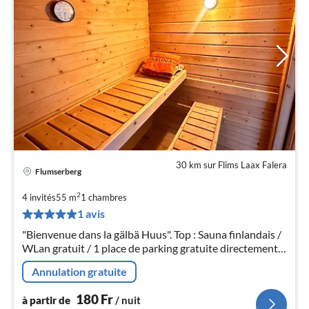
30 km sur Flims Laax Falera
Flumserberg
Pri
à
2
4 invités
55 m
1
chambres
par
1 avis
de
1
"Bienvenue dans la gälbä Huus". Top : Sauna finlandais /
WLan gratuit / 1 place de parking gratuite directement
pa
devant la maison !
nui
Annulation gratuite
180
Fr
à partir de
/ nuit
l