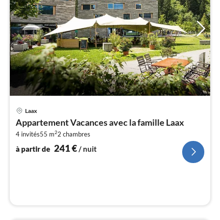
Pri
Laax
à
Appartement Vacances avec la famille Laax
par
2
4 invités
55 m
2
chambres
de
2
241
€
à partir de
/ nuit
pa
nui
l