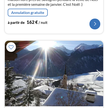
pa
et la première semaine de janvier. C’est Noël :)
nui
Annulation gratuite
l
162
€
à partir de
/ nuit