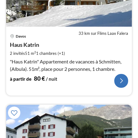
33 km sur Flims Laax Falera
Pri
Davos
à
Haus Katrin
par
de
2
2 invités
51 m
1
chambres (+1)
8
"Haus Katrin" Appartement de vacances à Schmitten,
pa
(Albula). 51m², place pour 2 personnes, 1 chambre.
nui
80
€
à partir de
/ nuit
l