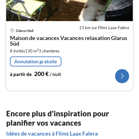
13 km sur Flims Laax Falera
Pri
Glarus Süd
à
Maison de vacances Vacances relaxation Glarus
par
Süd
de
2
2
8 invités
130 m
3
chambres
pa
Annulation gratuite
nui
200
€
à partir de
/ nuit
l
Encore plus d’inspiration pour
planifier vos vacances
Idées de vacances à Flims Laax Falera