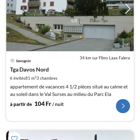
34 km sur Flims Laax Falera
Pri
Savognin
à
Tga Davos Nord
par
de
2
6 invités
81 m
3
chambres
1
appartement de vacances 4 1/2 pièces situé au calme et
pa
au soleil dans le Val Surses au milieu du Parc Ela
nui
104
Fr
à partir de
/ nuit
l