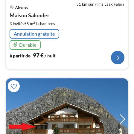
31 km sur Flims Laax Falera
Pri
Alvaneu
à
Maison Salonder
par
de
2
3 invités
55 m
1
chambres
9
Annulation gratuite
pa
nui
Durable
97
€
à partir de
/ nuit
l