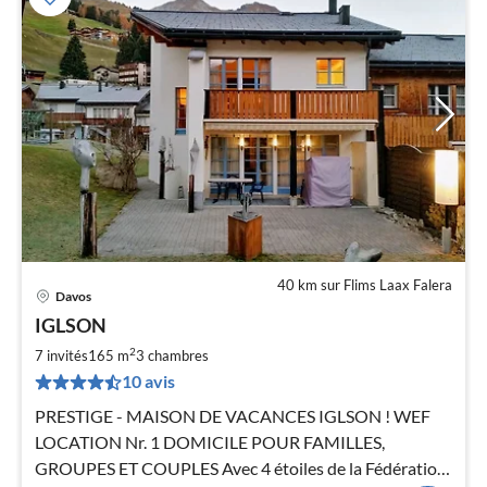
40 km sur Flims Laax Falera
Davos
Pri
IGLSON
à
2
par
7 invités
165 m
3
chambres
de
10 avis
7
PRESTIGE - MAISON DE VACANCES IGLSON ! WEF
pa
LOCATION Nr. 1 DOMICILE POUR FAMILLES,
nui
GROUPES ET COUPLES Avec 4 étoiles de la Fédération