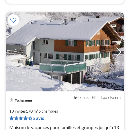
50 km sur Flims Laax Falera
Tschagguns
Pri
à
2
13 invités
170 m
5
chambres
par
5 avis
de
3
Maison de vacances pour familles et groupes jusqu'à 13