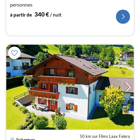
pa
personnes
nui
340
€
à partir de
/ nuit
l
50 km sur Flims Laax Falera
Tschagguns