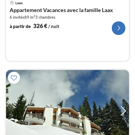
Pri
Laax
à
Appartement Vacances avec la famille Laax
par
2
6 invités
89 m
3
chambres
de
3
326
€
à partir de
/ nuit
pa
nui
l