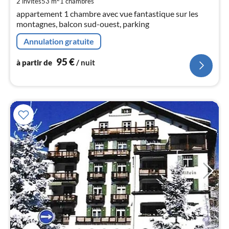
2 invités
53 m
1
chambres
9
appartement 1 chambre avec vue fantastique sur les
pa
montagnes, balcon sud-ouest, parking
nui
Annulation gratuite
l
95
€
à partir de
/ nuit