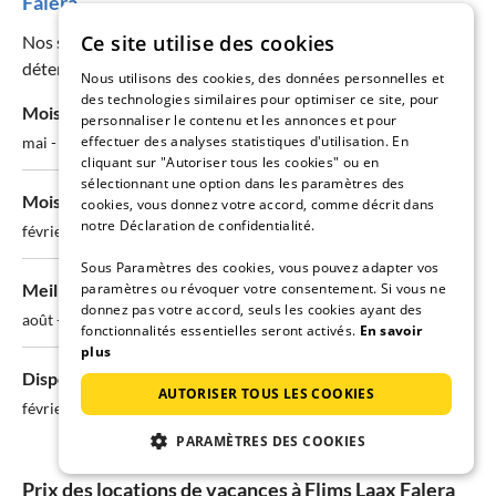
Falera
Ce site utilise des cookies
Nos statistiques de prix et de disponibilité vous aident à
déterminer la meilleure période pour votre séjour.
Nous utilisons des cookies, des données personnelles et
des technologies similaires pour optimiser ce site, pour
Mois le moins cher:
personnaliser le contenu et les annonces et pour
effectuer des analyses statistiques d'utilisation. En
mai - Ø 152€/nuit
cliquant sur "Autoriser tous les cookies" ou en
sélectionnant une option dans les paramètres des
Mois le plus cher:
cookies, vous donnez votre accord, comme décrit dans
notre Déclaration de confidentialité.
février - Ø 294€/nuit
Sous Paramètres des cookies, vous pouvez adapter vos
Meilleures chances de disponibilité:
paramètres ou révoquer votre consentement. Si vous ne
donnez pas votre accord, seuls les cookies ayant des
août - 75% disponibles
fonctionnalités essentielles seront activés.
En savoir
plus
Disponibilité la plus faible:
AUTORISER TOUS LES COOKIES
février - seulement 43% disponibles
PARAMÈTRES DES COOKIES
Prix des locations de vacances à Flims Laax Falera