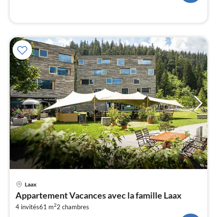
l
Pri
Laax
à
Appartement Vacances avec la famille Laax
par
2
4 invités
61 m
2
chambres
de