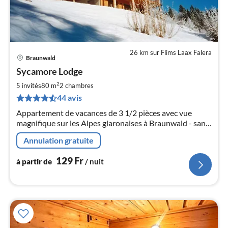
26 km sur Flims Laax Falera
Braunwald
Pri
Sycamore Lodge
à
2
par
5 invités
80 m
2
chambres
de
44 avis
1
Appartement de vacances de 3 1/2 pièces avec vue
pa
magnifique sur les Alpes glaronaises à Braunwald - sans
nui
voitures !
Annulation gratuite
l
129
Fr
à partir de
/ nuit