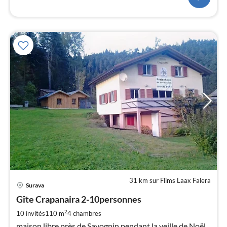
31 km sur Flims Laax Falera
Pri
Surava
à
Gîte Crapanaira 2-10personnes
par
de
2
10 invités
110 m
4
chambres
1
maison libre près de Savognin pendant la veille de Noël