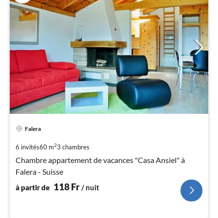
Pri
Falera
à
par
2
6 invités
60 m
3
chambres
de
Chambre appartement de vacances "Casa Ansiel" à
1
Falera - Suisse
pa
nui
118
Fr
à partir de
/ nuit
l