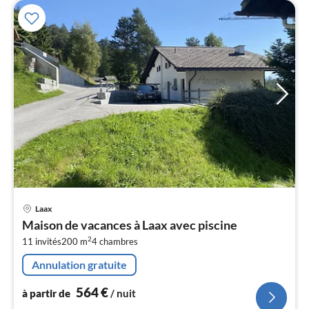
Pri
Laax
à
Maison de vacances à Laax avec piscine
par
2
11 invités
200 m
4
chambres
de
5
Annulation gratuite
pa
nui
564
€
à partir de
/ nuit