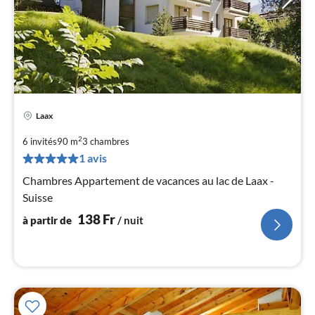
Laax
Pri
à
2
6 invités
90 m
3
chambres
par
1 avis
de
1
Chambres Appartement de vacances au lac de Laax -
pa
Suisse
nui
138
Fr
à partir de
/ nuit
l