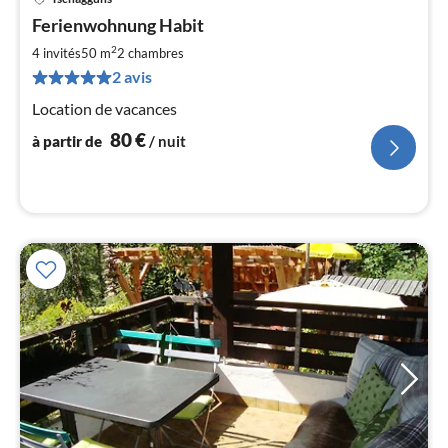
Pri
Ferienwohnung Habit
à
2
par
4 invités
50 m
2
chambres
de
2 avis
8
Location de vacances
pa
nui
80
€
à partir de
/ nuit
l