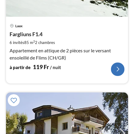
Pri
Laax
à
Fargliuns F1.4
par
de
2
6 invités
85 m
2
chambres
1
Appartement en attique de 2 pièces sur le versant
pa
ensoleillé de Flims (CH/GR)
nui
119
Fr
à partir de
/ nuit
l