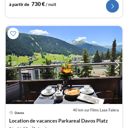
suisse du tourisme
l
730
€
à partir de
/ nuit
40 km sur Flims Laax Falera
Pri
Davos
à
Location de vacances Parkareal Davos Platz
par
de
2