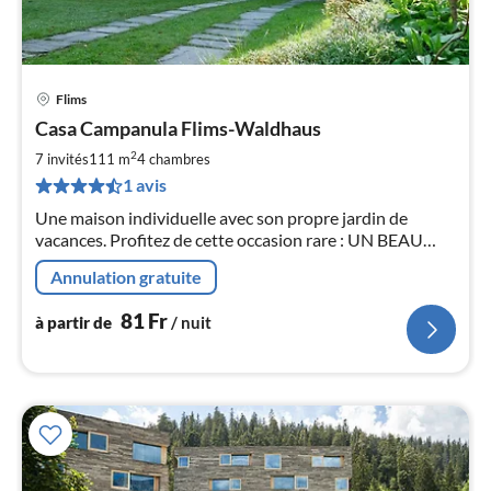
Flims
Pri
Casa Campanula Flims-Waldhaus
à
2
par
7 invités
111 m
4
chambres
de
1 avis
8
Une maison individuelle avec son propre jardin de
pa
vacances. Profitez de cette occasion rare : UN BEAU
nui
CHALET AVEC "UTILISATION DE LA MAISON
Annulation gratuite
ENTIÈRE".
l
81
Fr
à partir de
/ nuit