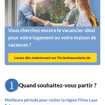
Vous cherchez encore le vacancier idéal
pour votre logement ou votre maison de
vacances ?
Louez dès maintenant sur Ferienhausmiete.de
Quand souhaitez-vous partir ?
Meilleure période pour visiter la région Flims Laax