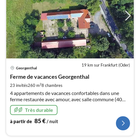
19 km sur Frankfurt (Oder)
Pri
Georgenthal
à
Ferme de vacances Georgenthal
par
de
2
23 invités
260 m
8
chambres
8
4 appartements de vacances confortables dans une
pa
ferme restaurée avec amour, avec salle commune (40
nui
places) et sauna, à 60 km à l'est de Berlin. (pour fêtes,
Très durable
familles, groupes de séminaires)
l
85
€
à partir de
/ nuit