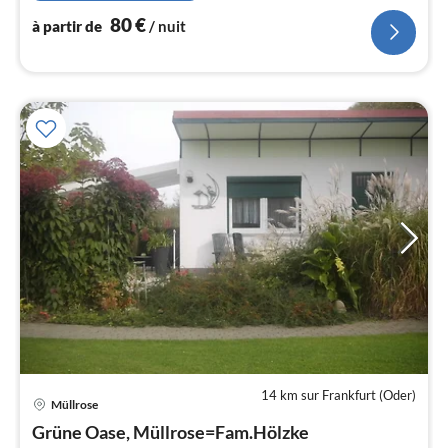
80
€
à partir de
/ nuit
14 km sur Frankfurt (Oder)
Müllrose
Pri
Grüne Oase, Müllrose=Fam.Hölzke
à