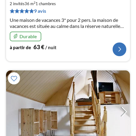
2
par
2 invités
36 m
1
chambres
de
9 avis
6
Une maison de vacances 3* pour 2 pers. la maison de
pa
vacances est située au calme dans la réserve naturelle
nui
avoisinante, à 100 m de la route. Grand jardin
Durable
magnifiquement entretenu avec étang et chaises
l
longues.
63
€
à partir de
/ nuit