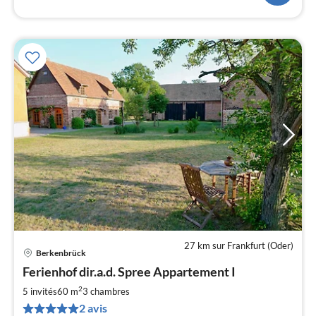
27 km sur Frankfurt (Oder)
Berkenbrück
Pri
Ferienhof dir.a.d. Spree Appartement I
à
2
par
5 invités
60 m
3
chambres
de
2 avis