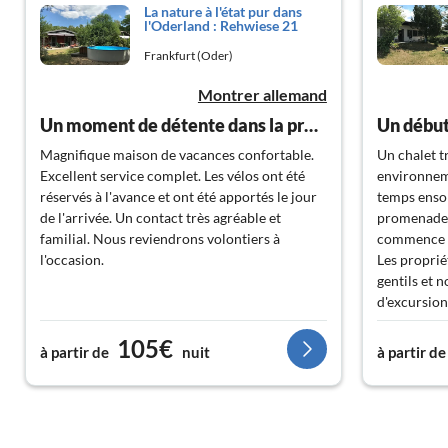
La nature à l'état pur dans
l'Oderland : Rehwiese 21
Frankfurt (Oder)
Montrer allemand
Un moment de détente dans la prairie des chevreuils
Un début
Magnifique maison de vacances confortable.
Un chalet t
Excellent service complet. Les vélos ont été
environnem
réservés à l'avance et ont été apportés le jour
temps ensol
de l'arrivée. Un contact très agréable et
promenades 
familial. Nous reviendrons volontiers à
commence d
l'occasion.
Les proprié
gentils et 
d'excursion
105€
à partir de
nuit
à partir de