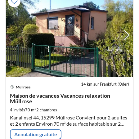
14 km sur Frankfurt (Oder)
Pri
Müllrose
à
Maison de vacances Vacances relaxation
par
Müllrose
de
8
2
4 invités
70 m
2
chambres
pa
Kanalinsel 44, 15299 Müllrose Convient pour 2 adultes
nui
et 2 enfants Environ 70 m² de surface habitable sur 2
étages et 600 m² de jardin, terrain à usage exclusif avec
Annulation gratuite
place de parking
l