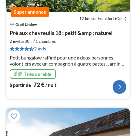
Super annonce
12 km sur Frankfurt (Oder)
Groß Lindow
Pri
Pré aux chevreuils 18 : petit &amp ; naturel
à
par
2
2 invités
30 m
1
chambres
de
7
2 avis
pa
Petit bungalow raffiné pour une à deux personnes,
nui
volontiers avec un compagnon à quatre pattes. Jardin
clôturé et naturel pour se détendre juste à côté du canal
Très durable
Friedrich-Wilhelm.
l
72
€
à partir de
/ nuit