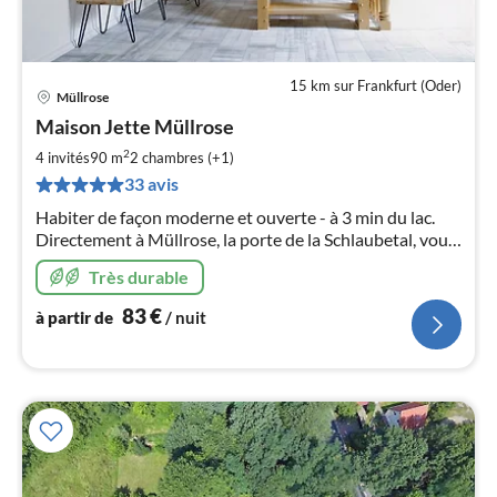
15 km sur Frankfurt (Oder)
Müllrose
Pri
Maison Jette Müllrose
à
2
par
4 invités
90 m
2
chambres (+1)
de
33 avis
8
Habiter de façon moderne et ouverte - à 3 min du lac.
pa
Directement à Müllrose, la porte de la Schlaubetal, vous
nui
trouverez notre maison de vacances pour 6 + 2
Très durable
personnes. Les enfants sont les bienvenus. 95 m² sur 2,5
l
étages.
83
€
à partir de
/ nuit