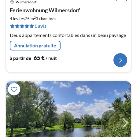
Wilmersdorf
Pri
Ferienwohnung Wilmersdorf
à
2
par
4 invités
75 m
3
chambres
de
1 avis
6
Deux appartements confortables dans un beau paysage
pa
nui
Annulation gratuite
65
€
à partir de
/ nuit
l