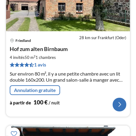
28 km sur Frankfurt (Oder)
Friedland
Pri
Hof zum alten Birnbaum
à
2
par
4 invités
50 m
1
chambres
de
1 avis
1
Sur environ 80 m², il y a une petite chambre avec un lit
pa
double 160x200. Un grand salon-salle à manger avec
nui
une cuisine ouverte. Dans le salon, il y a aussi un canapé-
Annulation gratuite
lit.
l
100
€
à partir de
/ nuit