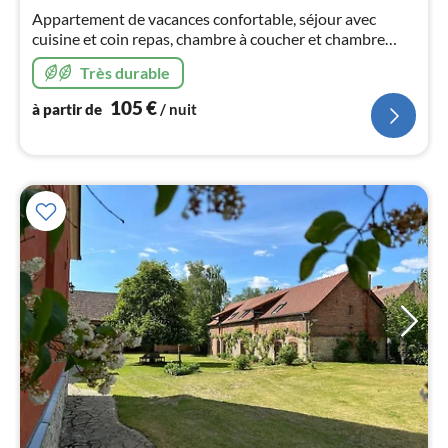
1
Appartement de vacances confortable, séjour avec
pa
cuisine et coin repas, chambre à coucher et chambre
nui
d'enfant séparées, avec balcon, un terrain très spacieux
Très durable
directement au bord de la Spree.
l
105
€
à partir de
/ nuit