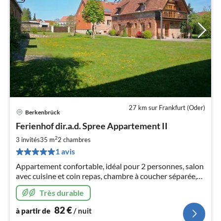
27 km sur Frankfurt (Oder)
Berkenbrück
Pri
Ferienhof dir.a.d. Spree Appartement II
à
2
par
3 invités
35 m
2
chambres
de
1 avis
8
Appartement confortable, idéal pour 2 personnes, salon
pa
avec cuisine et coin repas, chambre à coucher séparée,
nui
avec terrasse privée. Terrain très spacieux directement
Très durable
au bord de la Spree.
l
82
€
à partir de
/ nuit