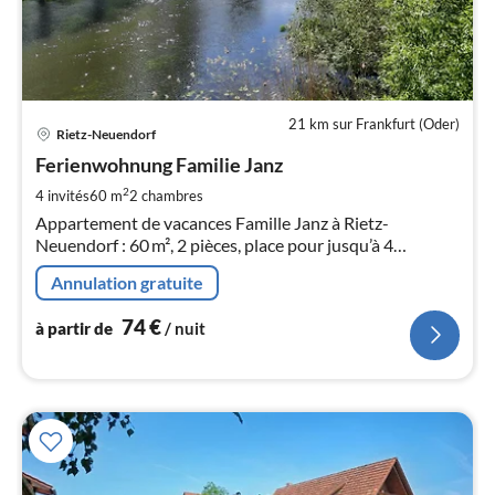
21 km sur Frankfurt (Oder)
Pri
Rietz-Neuendorf
à
Ferienwohnung Familie Janz
par
de
2
4 invités
60 m
2
chambres
7
Appartement de vacances Famille Janz à Rietz-
pa
Neuendorf : 60 m², 2 pièces, place pour jusqu’à 4
nui
personnes.
Annulation gratuite
l
74
€
à partir de
/ nuit