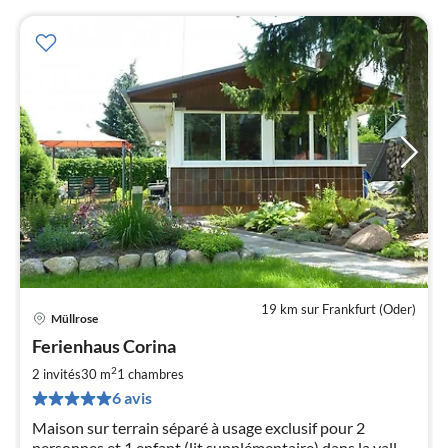
19 km sur Frankfurt (Oder)
Müllrose
Pri
Ferienhaus Corina
à
2
par
2 invités
30 m
1
chambres
de
6 avis
5
Maison sur terrain séparé à usage exclusif pour 2
pa
personnes et 1 enfant (lit supplémentaire) dans la vallée