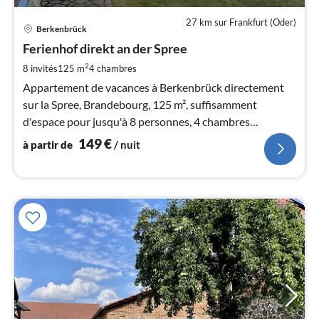
27 km sur Frankfurt (Oder)
Pri
Berkenbrück
à
Ferienhof direkt an der Spree
par
de
2
8 invités
125 m
4
chambres
1
Appartement de vacances à Berkenbrück directement
pa
sur la Spree, Brandebourg, 125 m², suffisamment
nui
d'espace pour jusqu'à 8 personnes, 4 chambres
douillettes et grand salon/salle à manger.
149
€
à partir de
/ nuit
l