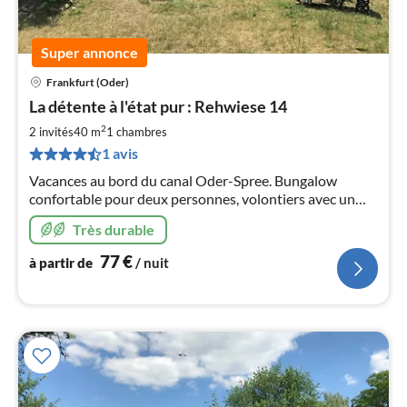
Super annonce
Frankfurt (Oder)
Pri
La détente à l'état pur : Rehwiese 14
à
2
par
2 invités
40 m
1
chambres
de
1 avis
7
Vacances au bord du canal Oder-Spree. Bungalow
pa
confortable pour deux personnes, volontiers avec un
nui
compagnon à quatre pattes, avec un jardin naturel pour
Très durable
se détendre. Parfait pour les amoureux de la nature
l
77
€
à partir de
/ nuit