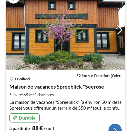
32 km sur Frankfurt (Oder)
Pri
Friedland
à
Maison de vacances Spreeblick "Seerose
par
de
2
5 invités
65 m
2
chambres
8
La maison de vacances "Spreeblick" (à environ 50 m de la
pa
Spree) vous offre sur un terrain de 550 m² tout le confort
nui
nécessaire pour passer des vacances reposantes dans la
Durable
Basse Lusace.
l
88
€
à partir de
/ nuit