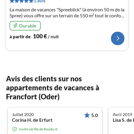
1 avis
1
La maison de vacances "Spreeblick" (à environ 50 m de la
pa
Spree) vous offre sur un terrain de 550 m² tout le confort
nui
nécessaire pour passer des vacances reposantes dans la
Durable
Basse Lusace.
l
100
€
à partir de
/ nuit
Avis des clients sur nos
appartements de vacances à
Francfort (Oder)
Juillet 2020
Avril 2019
5.0
Corina H. de Erfurt
Lisa S. de
Invité vérifié de Resido.fr