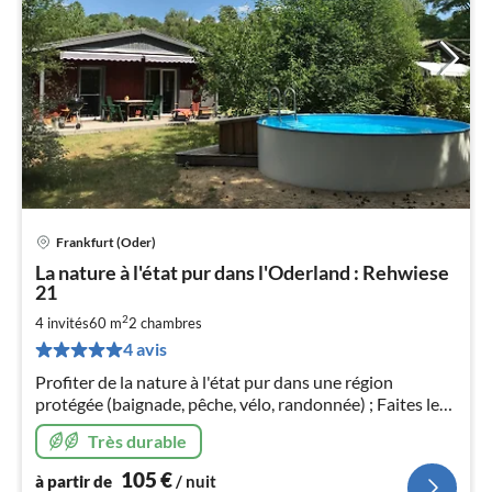
Frankfurt (Oder)
Pri
La nature à l'état pur dans l'Oderland : Rehwiese
à
21
par
2
4 invités
60 m
2
chambres
de
1
4 avis
pa
Profiter de la nature à l'état pur dans une région
nui
protégée (baignade, pêche, vélo, randonnée) ; Faites le
plein d'énergie : en couple, en famille et/ou avec votre
Très durable
compagnon à quatre pattes.
l
105
€
à partir de
/ nuit