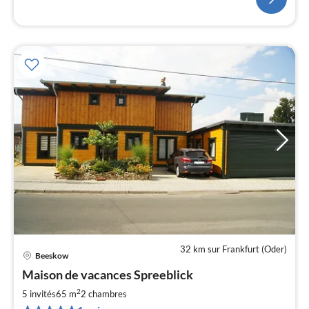
32 km sur Frankfurt (Oder)
Beeskow
Pri
Maison de vacances Spreeblick
à
2
par
5 invités
65 m
2
chambres
de