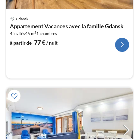
Pri
Gdansk
à
Appartement Vacances avec la famille Gdansk
par
2
4 invités
45 m
1
chambres
de
7
77
€
à partir de
/ nuit
pa
nui
l