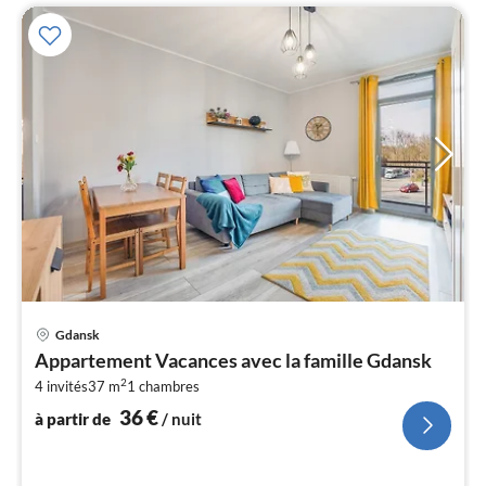
Pri
Gdansk
à
Appartement Vacances avec la famille Gdansk
par
2
4 invités
37 m
1
chambres
de
3
36
€
à partir de
/ nuit
pa
nui