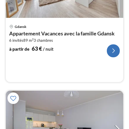
Pri
Gdansk
à
Appartement Vacances avec la famille Gdansk
par
2
6 invités
89 m
3
chambres
de
6
63
€
à partir de
/ nuit
pa
nui
l