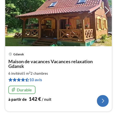
Gdansk
Pri
Maison de vacances Vacances relaxation
à
Gdansk
par
2
6 invités
65 m
2
chambres
de
1
10 avis
pa
Durable
nui
142
€
à partir de
/ nuit
l