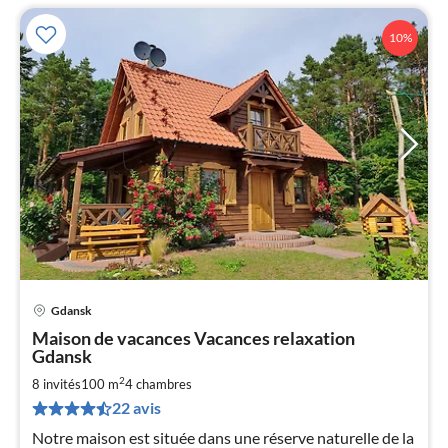
10%
Gdansk
Pri
Maison de vacances Vacances relaxation
à
Gdansk
par
2
8 invités
100 m
4
chambres
de
1
22 avis
pa
Notre maison est située dans une réserve naturelle de la
nui