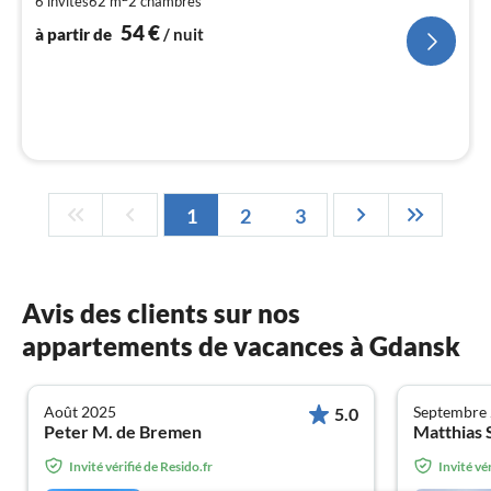
6 invités
62 m
2
chambres
de
5
54
€
à partir de
/ nuit
pa
nui
l
1
2
3
Avis des clients sur nos
appartements de vacances à Gdansk
Août 2025
Septembre
5.0
Peter M. de Bremen
Matthias 
Invité vérifié de Resido.fr
Invité vé