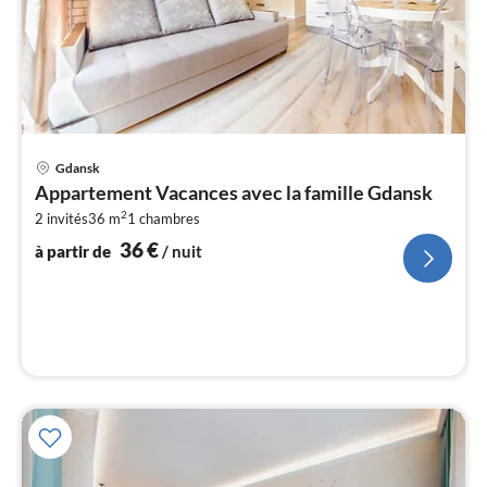
Pri
Gdansk
à
Appartement Vacances avec la famille Gdansk
par
2
2 invités
36 m
1
chambres
de
3
36
€
à partir de
/ nuit
pa
nui
l