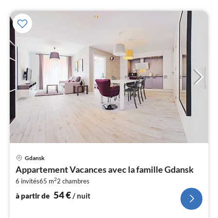
Pri
Gdansk
à
Appartement Vacances avec la famille Gdansk
par
2
6 invités
65 m
2
chambres
de
5
54
€
à partir de
/ nuit
pa
nui