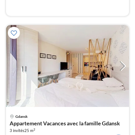
l
Pri
Gdansk
à
Appartement Vacances avec la famille Gdansk
par
2
3 invités
25 m
de