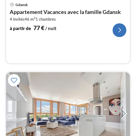
Pri
Gdansk
à
Appartement Vacances avec la famille Gdansk
par
2
4 invités
46 m
1
chambres
de
7
77
€
à partir de
/ nuit
pa
nui
l