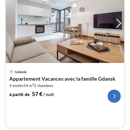
Pri
Gdansk
à
Appartement Vacances avec la famille Gdansk
par
2
4 invités
54 m
2
chambres
de
5
57
€
à partir de
/ nuit
pa
nui
l