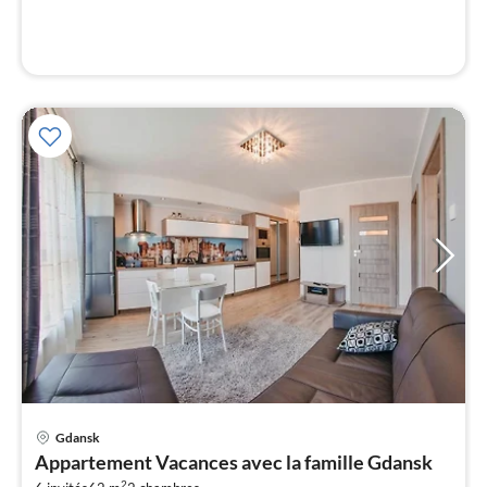
l
Pri
Gdansk
à
Appartement Vacances avec la famille Gdansk
par
2