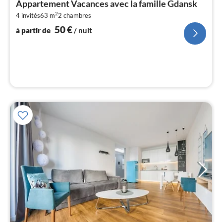
Appartement Vacances avec la famille Gdansk
par
2
4 invités
63 m
2
chambres
de
5
50
€
à partir de
/ nuit
pa
nui
l