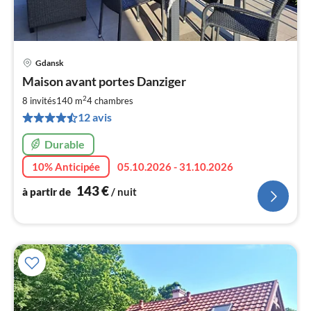
Gdansk
Pri
Maison avant portes Danziger
à
2
par
8 invités
140 m
4
chambres
de
12 avis
1
pa
Durable
nui
10% Anticipée
05.10.2026 - 31.10.2026
143
€
à partir de
/ nuit
l