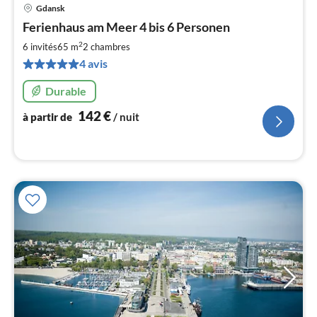
Gdansk
Pri
Ferienhaus am Meer 4 bis 6 Personen
à
2
par
6 invités
65 m
2
chambres
de
4 avis
1
pa
Durable
nui
142
€
à partir de
/ nuit
l