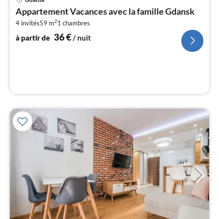
à
Appartement Vacances avec la famille Gdansk
par
2
4 invités
59 m
1
chambres
de
3
36
€
à partir de
/ nuit
pa
nui
l