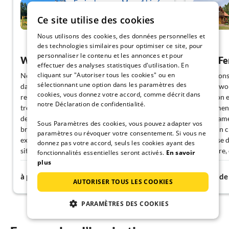
Ferienhaus am Meer 4 bis 6
Personen
Ce site utilise des cookies
Gdansk
Nous utilisons des cookies, des données personnelles et
Montrer allemand
des technologies similaires pour optimiser ce site, pour
personnaliser le contenu et les annonces et pour
Wundervoll
Super Fe
effectuer des analyses statistiques d'utilisation. En
cliquant sur "Autoriser tous les cookies" ou en
Nous avons déjà passé des vacances 3 fois
Nous avons
sélectionnant une option dans les paramètres des
dans la maison de vacances et nous y
Mikoszewo e
cookies, vous donnez votre accord, comme décrit dans
reviendrons certainement une fois de plus. On
La maison e
notre Déclaration de confidentialité.
trouve une autre maison de vacances au-delà
élégamment 
des maisons "standard" que l'on connaît des
c'est un am
Sous Paramètres des cookies, vous pouvez adapter vos
brochures. L'équipement de la maison est
Le terrain 
paramètres ou révoquer votre consentement. Si vous ne
exemplaire, tout est présent. La maison est
invite à se 
donnez pas votre accord, seuls les cookies ayant des
située sur un terrain boisé de 2000 m² avec 2
En voiture,
fonctionnalités essentielles seront activés.
En savoir
autres maisons en bois similaires à grande
plusieurs v
plus
143€
distance. Dans environ. 15 minutes, on passe à
Sopot, Gdyn
à partir de
nuit
à partir de
AUTORISER TOUS LES COOKIES
travers une forêt de pins et de hêtres jusqu'à
Un énorme m
la mer Baltique (la plage est assez vide, même
Madame Zyt
PARAMÈTRES DES COOKIES
en haute saison). Les propriétaires sont de
famille parl
véritables hôtes et parlent un excellent
toujours à l
allemand. Ils ont une oreille attentive pour
sont très ge