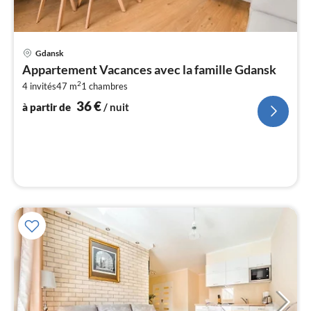
Pri
Gdansk
à
Appartement Vacances avec la famille Gdansk
par
2
4 invités
47 m
1
chambres
de
3
36
€
à partir de
/ nuit
pa
nui
l