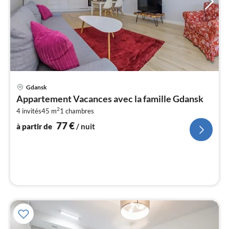
Pri
Gdansk
à
Appartement Vacances avec la famille Gdansk
par
2
4 invités
45 m
1
chambres
de
7
77
€
à partir de
/ nuit
pa
nui
l