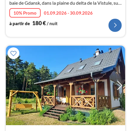
baie de Gdansk, dans la plaine du delta de la Vistule, sur
la côte d'ambre "Mierzeja Wislana"
10% Promo
01.09.2026 - 30.09.2026
l
180
€
à partir de
/ nuit