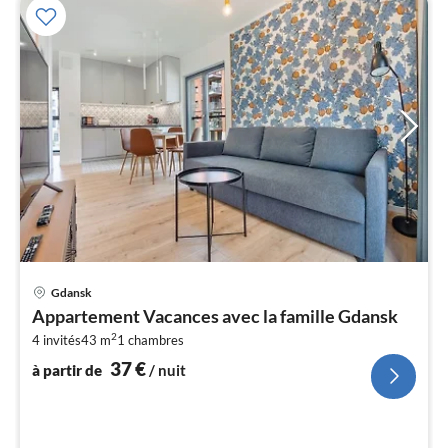
Pri
Gdansk
à
Appartement Vacances avec la famille Gdansk
par
2
4 invités
43 m
1
chambres
de
3
37
€
à partir de
/ nuit
pa
nui