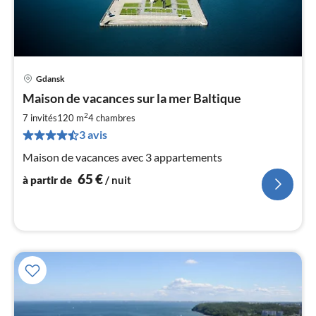
Gdansk
Pri
Maison de vacances sur la mer Baltique
à
2
par
7 invités
120 m
4
chambres
de
3 avis
6
Maison de vacances avec 3 appartements
pa
nui
65
€
à partir de
/ nuit
l