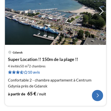
Gdansk
Pri
Super Location !! 150m de la plage !!
à
2
par
4 invités
50 m
2
chambres
de
10 avis
6
Confortable 2 - chambre appartement à Centrum
pa
Gdynia près de Gdansk
nui
65
€
à partir de
/ nuit
l