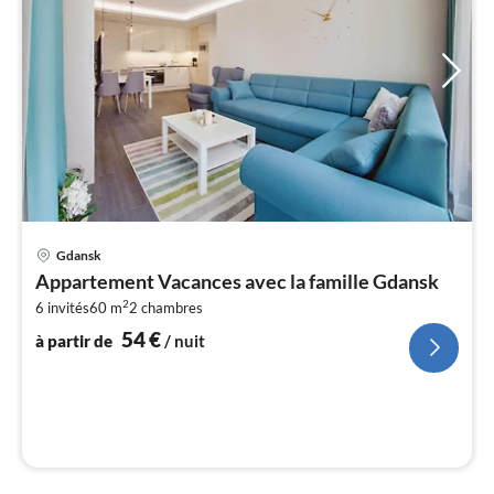
Pri
Gdansk
à
Appartement Vacances avec la famille Gdansk
par
2
6 invités
60 m
2
chambres
de
5
54
€
à partir de
/ nuit
pa
nui
l