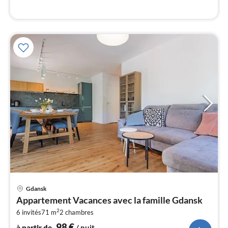
l
Pri
Gdansk
à
Appartement Vacances avec la famille Gdansk
par
2
6 invités
71 m
2
chambres
de
9
98
€
à partir de
/ nuit