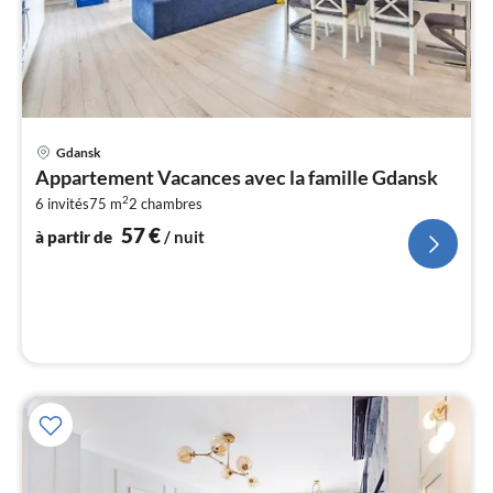
Pri
Gdansk
à
Appartement Vacances avec la famille Gdansk
par
2
6 invités
75 m
2
chambres
de
5
57
€
à partir de
/ nuit
pa
nui
l