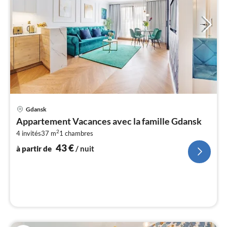
Pri
Gdansk
à
Appartement Vacances avec la famille Gdansk
par
2
4 invités
37 m
1
chambres
de
4
43
€
à partir de
/ nuit
pa
nui
l