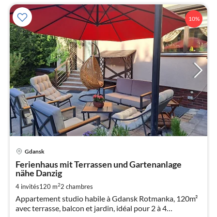
10%
Pri
Gdansk
à
Ferienhaus mit Terrassen und Gartenanlage
par
nähe Danzig
de
1
2
4 invités
120 m
2
chambres
pa
Appartement studio habile à Gdansk Rotmanka, 120m²
nui
avec terrasse, balcon et jardin, idéal pour 2 à 4