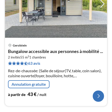
Gerolstein
Pri
Bungalow accessible aux personnes à mobilité ...
à
2
2 invités
55 m
1
chambres
par
63 avis
de
4
Rez-de-chaussée: (Salle de séjour(TV, table, coin salon),
pa
cuisine ouverte(foyer, bouilloire, hotte,
nui
cafetière/percolateur, four, micro ondes, lave-vaisselle ,
Annulation gratuite
combinaison réfrigéra...
l
43
€
à partir de
/ nuit