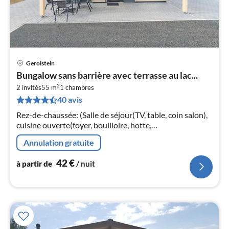
Gerolstein
Pri
Bungalow sans barrière avec terrasse au lac...
à
2
2 invités
55 m
1
chambres
par
40 avis
de
4
Rez-de-chaussée: (Salle de séjour(TV, table, coin salon),
pa
cuisine ouverte(foyer, bouilloire, hotte,
nui
cafetière/percolateur, four, micro ondes, lave-vaisselle ,
Annulation gratuite
combinaison réfrigéra...
l
42
€
à partir de
/ nuit