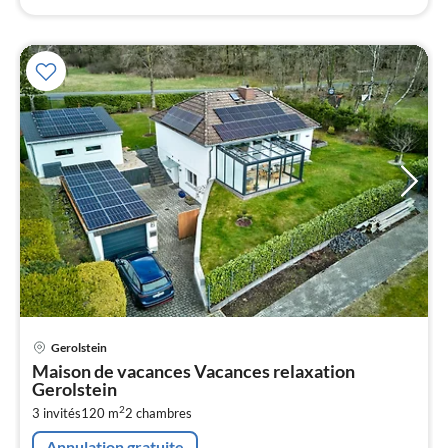
Pri
Gerolstein
à
Maison de vacances Vacances relaxation
par
Gerolstein
de
1
2
3 invités
120 m
2
chambres
pa
Annulation gratuite