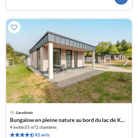
Gerolstein
Pri
Bungalow en pleine nature au bord du lac de K...
à
2
4 invités
55 m
2
chambres
par
42 avis
de