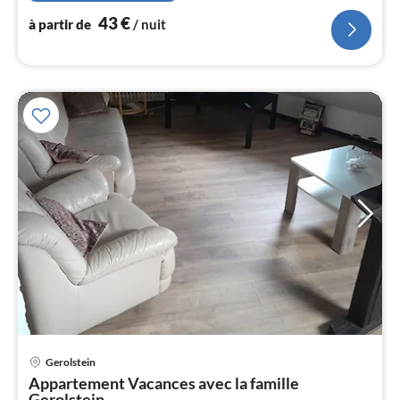
l
43
€
à partir de
/ nuit
Pri
Gerolstein
à
Appartement Vacances avec la famille
par
Gerolstein