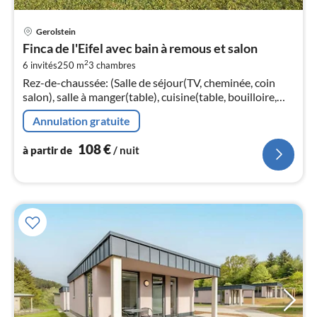
Pri
Gerolstein
à
Finca de l'Eifel avec bain à remous et salon
par
2
6 invités
250 m
3
chambres
de
1
Rez-de-chaussée: (Salle de séjour(TV, cheminée, coin
salon), salle à manger(table), cuisine(table, bouilloire,
pa
grille-pain, cafetière/percolateur, machine à café
nui
Annulation gratuite
expresso, four, mi...
108
€
l
à partir de
/ nuit