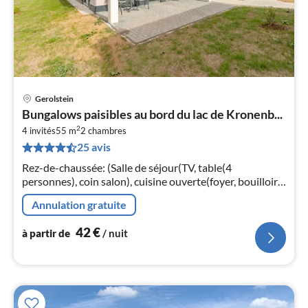
Gerolstein
Pri
Bungalows paisibles au bord du lac de Kronenb...
à
2
4 invités
55 m
2
chambres
par
25 avis
de
4
Rez-de-chaussée: (Salle de séjour(TV, table(4
pa
personnes), coin salon), cuisine ouverte(foyer, bouilloire,
nui
hotte, cafetière/percolateur, four, micro ondes, lave-
Annulation gratuite
vaisselle , combinai...
l
42
€
à partir de
/ nuit