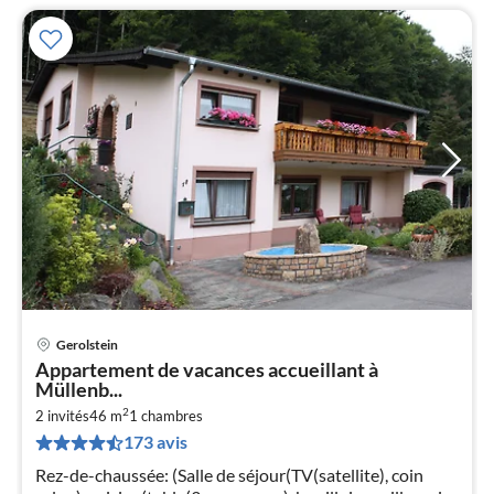
Gerolstein
Pri
Appartement de vacances accueillant à
à
Müllenb...
par
2
2 invités
46 m
1
chambres
de
6
173 avis
pa
Rez-de-chaussée: (Salle de séjour(TV(satellite), coin
nui