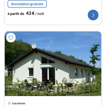
hotte, cafetière/percolateur, four, micro ondes, lave-
Annulation gratuite
vaisselle , combinai...
l
43
€
à partir de
/ nuit
Gerolstein