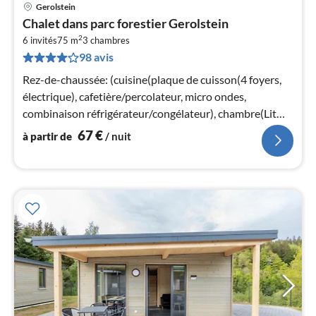
Gerolstein
Pri
Chalet dans parc forestier Gerolstein
à
2
6 invités
75 m
3
chambres
par
98 avis
de
6
Rez-de-chaussée: (cuisine(plaque de cuisson(4 foyers,
pa
électrique), cafetière/percolateur, micro ondes,
nui
combinaison réfrigérateur/congélateur), chambre(Lit
double ou 2 x lit simple)
67
€
à partir de
/ nuit
l