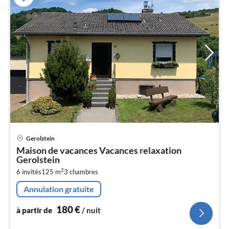
Pri
Gerolstein
à
Maison de vacances Vacances relaxation
par
Gerolstein
de
1
2
6 invités
125 m
3
chambres
pa
Annulation gratuite
nui
180
€
à partir de
/ nuit
l