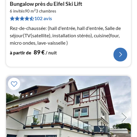
Pri
Bungalow près du Eifel Ski Lift
à
2
6 invités
90 m
3
chambres
par
102 avis
de
8
Rez-de-chaussée: (hall d'entrée, hall d'entrée, Salle de
pa
séjour(TV(satellite), installation stéréo), cuisine(four,
nui
micro ondes, lave-vaisselle )
89
€
à partir de
/ nuit
l