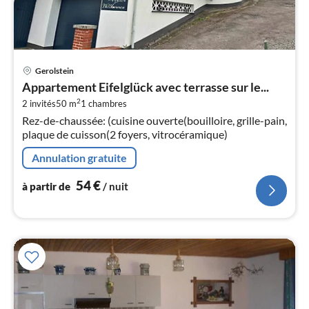
Pri
Gerolstein
à
Appartement Eifelglück avec terrasse sur le...
par
2
2 invités
50 m
1
chambres
de
5
Rez-de-chaussée: (cuisine ouverte(bouilloire, grille-pain,
plaque de cuisson(2 foyers, vitrocéramique)
pa
nui
Annulation gratuite
54
€
l
à partir de
/ nuit