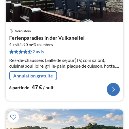
Gerolstein
Pri
Ferienparadies in der Vulkaneifel
à
2
4 invités
90 m
3
chambres
par
2 avis
de
4
Rez-de-chaussée: (Salle de séjour(TV, coin salon),
pa
cuisine(bouilloire, grille-pain, plaque de cuisson, hotte,
nui
cafetière/percolateur, four, micro ondes, lave-vaisselle ,
Annulation gratuite
réfrigérate...
l
47
€
à partir de
/ nuit