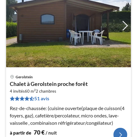
Gerolstein
Pri
Chalet à Gerolstein proche forêt
à
2
4 invités
60 m
2
chambres
par
51 avis
de
7
Rez-de-chaussée: (cuisine ouverte(plaque de cuisson(4
pa
foyers, gaz), cafetière/percolateur, micro ondes, lave-
nui
vaisselle , combinaison réfrigérateur/congélateur)
70
€
à partir de
/ nuit
l