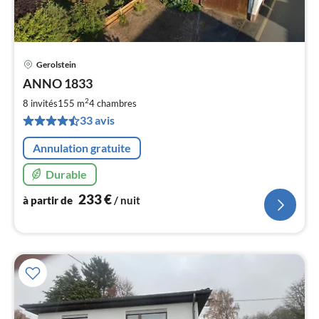
Gerolstein
Pri
ANNO 1833
à
2
par
8 invités
155 m
4
chambres
de
33 avis
2
pa
Annulation gratuite
nui
Durable
l
233
€
à partir de
/ nuit