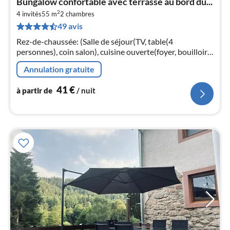
Bungalow confortable avec terrasse au bord du...
à
2
4 invités
55 m
2
chambres
par
49 avis
de
4
Rez-de-chaussée: (Salle de séjour(TV, table(4
pa
personnes), coin salon), cuisine ouverte(foyer, bouilloire,
nui
hotte, cafetière/percolateur, four, micro ondes, lave-
Annulation gratuite
vaisselle , combinai...
l
41
€
à partir de
/ nuit