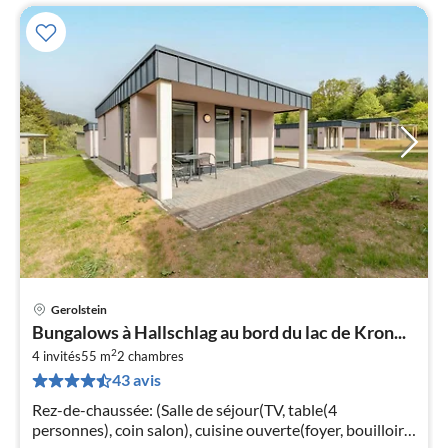
Gerolstein
Pri
Bungalows à Hallschlag au bord du lac de Kron...
à
2
4 invités
55 m
2
chambres
par
43 avis
de
4
Rez-de-chaussée: (Salle de séjour(TV, table(4
pa
personnes), coin salon), cuisine ouverte(foyer, bouilloire,
nui