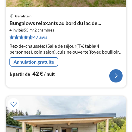
Gerolstein
Pri
Bungalows relaxants au bord du lac de...
à
2
4 invités
55 m
2
chambres
par
47 avis
de
4
Rez-de-chaussée: (Salle de séjour(TV, table(4
pa
personnes), coin salon), cuisine ouverte(foyer, bouilloire,
nui
hotte, cafetière/percolateur, four, micro ondes, lave-
Annulation gratuite
vaisselle , combinai...
l
42
€
à partir de
/ nuit