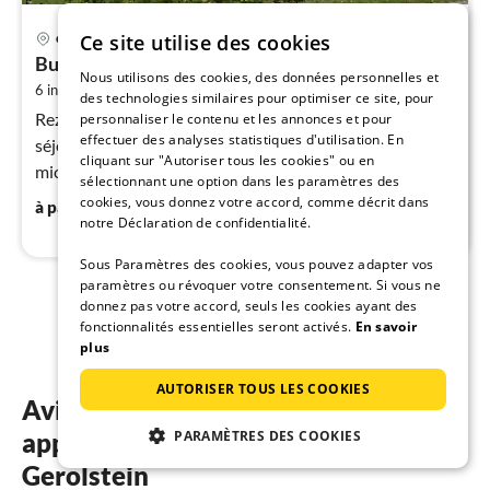
Pri
Ce site utilise des cookies
Gerolstein
à
Bungalow près du Eifel Ski Lift
par
Nous utilisons des cookies, des données personnelles et
2
6 invités
90 m
3
chambres
de
des technologies similaires pour optimiser ce site, pour
9
Rez-de-chaussée: (hall d'entrée, hall d'entrée, Salle de
personnaliser le contenu et les annonces et pour
pa
effectuer des analyses statistiques d'utilisation. En
séjour(TV(satellite), installation stéréo), cuisine(four,
cliquant sur "Autoriser tous les cookies" ou en
nui
micro ondes, lave-vaisselle )
sélectionnant une option dans les paramètres des
cookies, vous donnez votre accord, comme décrit dans
93
€
à partir de
/ nuit
l
notre Déclaration de confidentialité.
Sous Paramètres des cookies, vous pouvez adapter vos
paramètres ou révoquer votre consentement. Si vous ne
donnez pas votre accord, seuls les cookies ayant des
1
2
fonctionnalités essentielles seront activés.
En savoir
plus
AUTORISER TOUS LES COOKIES
Avis des clients sur nos
PARAMÈTRES DES COOKIES
appartements de vacances à
Gerolstein