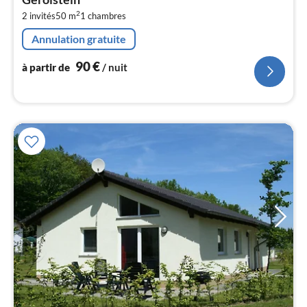
de
9
2
2 invités
50 m
1
chambres
pa
Annulation gratuite
nui
90
€
à partir de
/ nuit
l