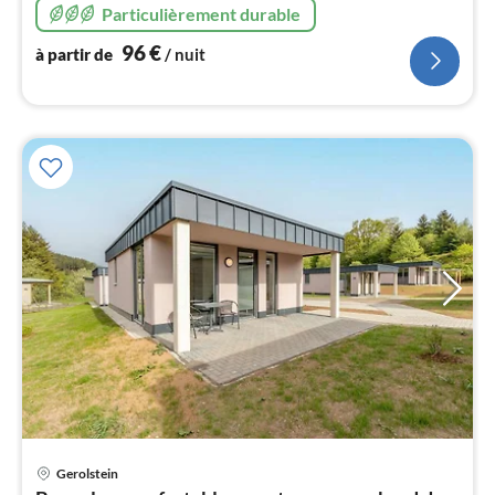
Particulièrement durable
l
96
€
à partir de
/ nuit
Gerolstein
Pri