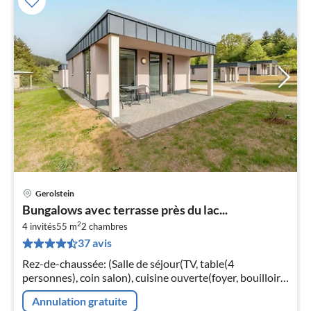
Gerolstein
Pri
Bungalows avec terrasse près du lac...
à
2
4 invités
55 m
2
chambres
par
37 avis
de
4
Rez-de-chaussée: (Salle de séjour(TV, table(4
pa
personnes), coin salon), cuisine ouverte(foyer, bouilloire,
nui
hotte, cafetière/percolateur, four, micro ondes, lave-
Annulation gratuite
vaisselle , combinai...