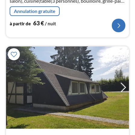
salon), cuisine(table(3 personnes), bouilloire, grille-pain,
plaque de cuisson(4 foyers, vitrocéramique)
Annulation gratuite
l
63
€
à partir de
/ nuit