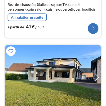
4
Rez-de-chaussée: (Salle de séjour(TV, table(4
pa
personnes), coin salon), cuisine ouverte(foyer, bouilloire,
nui
hotte, cafetière/percolateur, four, micro ondes, lave-
Annulation gratuite
vaisselle , combinai...
l
41
€
à partir de
/ nuit