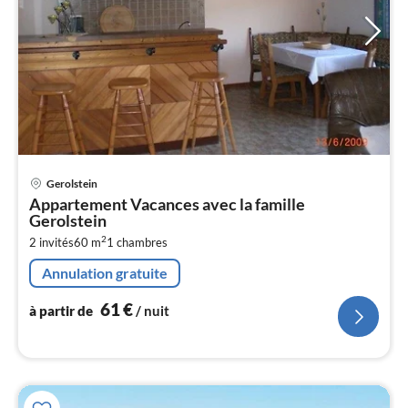
Pri
Gerolstein
à
Appartement Vacances avec la famille
par
Gerolstein
de
6
2
2 invités
60 m
1
chambres
pa
Annulation gratuite
nui
61
€
à partir de
/ nuit
l