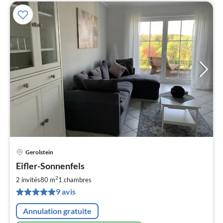
Gerolstein
Pri
Eifler-Sonnenfels
à
2
par
2 invités
80 m
1
chambres
de
9 avis
9
pa
Annulation gratuite
nui