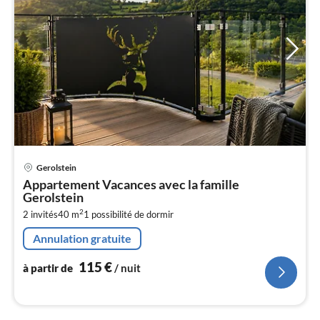
Pri
Gerolstein
à
Appartement Vacances avec la famille
par
Gerolstein
de
1
2
2 invités
40 m
1
possibilité de dormir
pa
Annulation gratuite
nui
115
€
à partir de
/ nuit
l