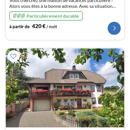
Vous cherchez une maison de vacances particulière ?
nui
Alors vous êtes à la bonne adresse. Avec sa situation
idyllique et sa vue magnifique, notre maison de vacances
l
Particulièrement durable
vous invite à passer des vacances de rêve
420
€
à partir de
/ nuit