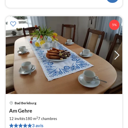
5%
Bad Berleburg
Pri
Am Gehre
à
2
par
12 invités
180 m
7
chambres
de
3 avis