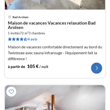
Bad Arolsen
Pri
Maison de vacances Vacances relaxation Bad
à
Arolsen
par
2
5 invités
72 m
3
chambres
de
1
4 avis
pa
Maison de vacances confortable directement au bord du
nui
Twistesee avec sauna infrarouge - l’équipement fait la
différence !
l
105
€
à partir de
/ nuit