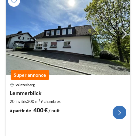
Super annonce
Pri
Winterberg
à
Lemmerblick
par
de
2
20 invités
300 m
9
chambres
4
400
€
à partir de
/ nuit
pa
nui
l