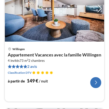
Willingen
Pri
Appartement Vacances avec la famille Willingen
à
2
4 invités
73 m
2
chambres
par
2 avis
de
1
Classification DTV
pa
149
€
à partir de
/ nuit
nui
l