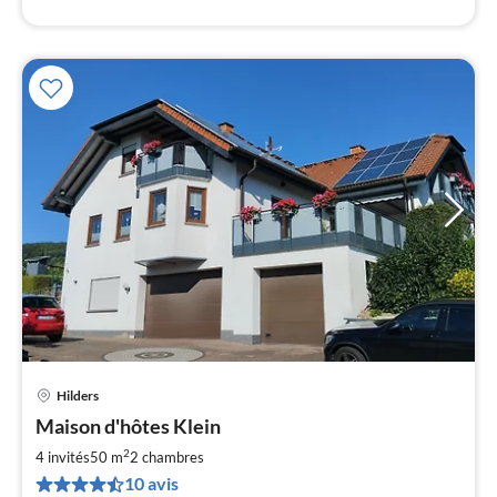
Hilders
Pri
Maison d'hôtes Klein
à
2
par
4 invités
50 m
2
chambres
de
10 avis