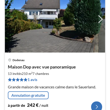
Dodenau
Pri
Maison Dop avec vue panoramique
à
2
par
13 invités
210 m
7
chambres
de
1 avis
2
Grande maison de vacances calme dans le Sauerland.
pa
nui
Annulation gratuite
242
€
à partir de
/ nuit
l