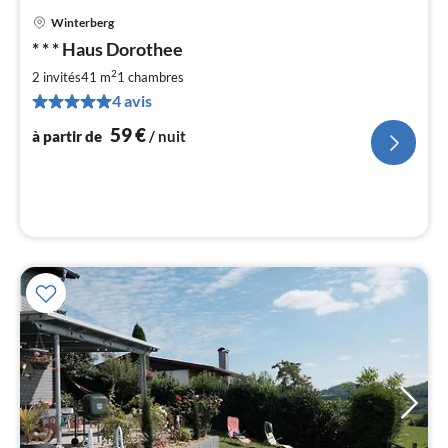
Winterberg
Pri
* * * Haus Dorothee
à
2
par
2 invités
41 m
1
chambres
de
4 avis
5
59
€
à partir de
/ nuit
pa
nui
l