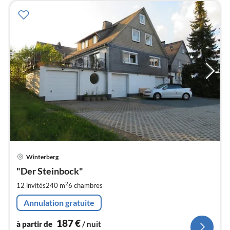
Pri
Winterberg
à
"Der Steinbock"
par
de
2
12 invités
240 m
6
chambres
1
Annulation gratuite
pa
nui
187
€
à partir de
/ nuit