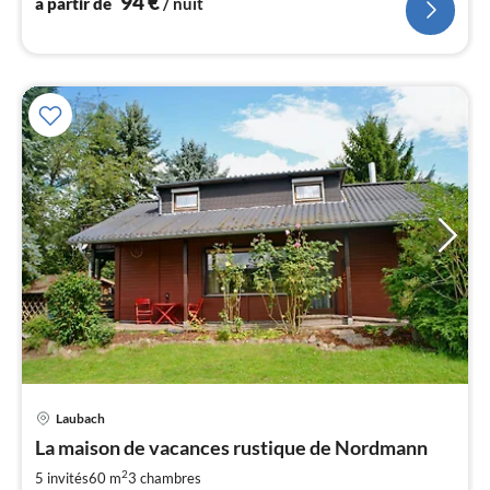
94
€
à partir de
/ nuit
l
Laubach
Pri
La maison de vacances rustique de Nordmann
à
2
par
5 invités
60 m
3
chambres