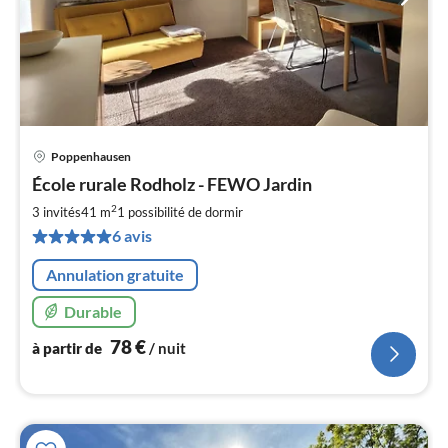
Poppenhausen
Pri
École rurale Rodholz - FEWO Jardin
à
2
par
3 invités
41 m
1
possibilité de dormir
de
6 avis
7
pa
Annulation gratuite
nui
Durable
l
78
€
à partir de
/ nuit