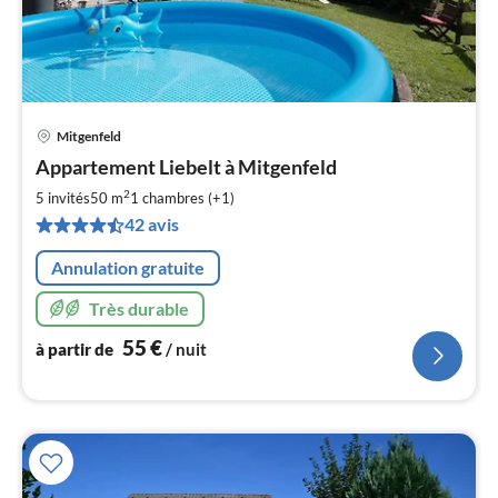
Mitgenfeld
Pri
Appartement Liebelt à Mitgenfeld
à
2
par
5 invités
50 m
1
chambres (+1)
de
42 avis
5
pa
Annulation gratuite
nui
Très durable
l
55
€
à partir de
/ nuit