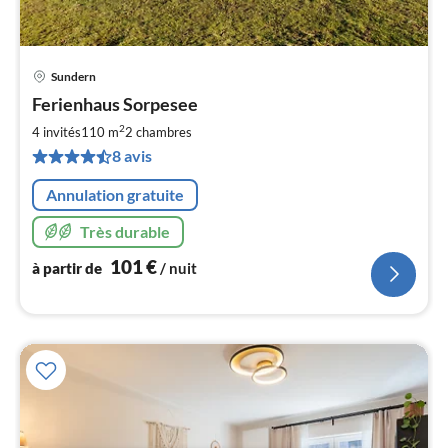
Sundern
Pri
Ferienhaus Sorpesee
à
2
par
4 invités
110 m
2
chambres
de
8 avis
1
pa
Annulation gratuite
nui
Très durable
l
101
€
à partir de
/ nuit