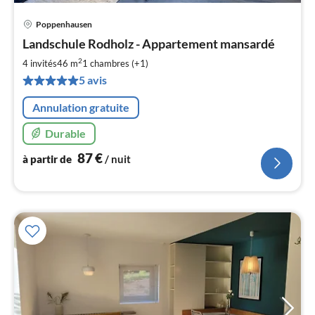
Poppenhausen
Pri
Landschule Rodholz - Appartement mansardé
à
2
par
4 invités
46 m
1
chambres (+1)
de
5 avis
8
pa
Annulation gratuite
nui
Durable
l
87
€
à partir de
/ nuit