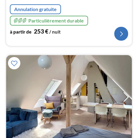
2
pa
Annulation gratuite
nui
Particulièrement durable
l
253
€
à partir de
/ nuit