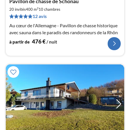
Pavillon de chasse de Schönau
à
2
par
20 invités
400 m
10
chambres
de
12 avis
4
Au cœur de l'Allemagne - Pavillon de chasse historique
pa
avec sauna dans le paradis des randonneurs de la Rhön
nui
476
€
à partir de
/ nuit
l