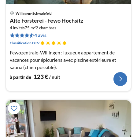
Willingen-Schwalefeld
Pri
Alte Försterei - Fewo Hochsitz
à
2
4 invités
75 m
2
chambres
par
4 avis
de
1
Classification DTV
pa
Fewozentrale-Willingen : luxueux appartement de
nui
vacances pour épicuriens avec piscine extérieure et
sauna (chien possible).
l
123
€
à partir de
/ nuit