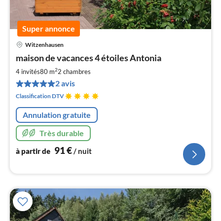
Super annonce
Witzenhausen
Pri
maison de vacances 4 étoiles Antonia
à
2
par
4 invités
80 m
2
chambres
de
2 avis
9
Classification DTV
pa
nui
Annulation gratuite
Très durable
l
91
€
à partir de
/ nuit