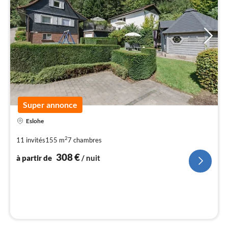
Super annonce
Pri
Eslohe
à
par
2
11 invités
155 m
7
chambres
de
3
308
€
à partir de
/ nuit
pa
nui
l