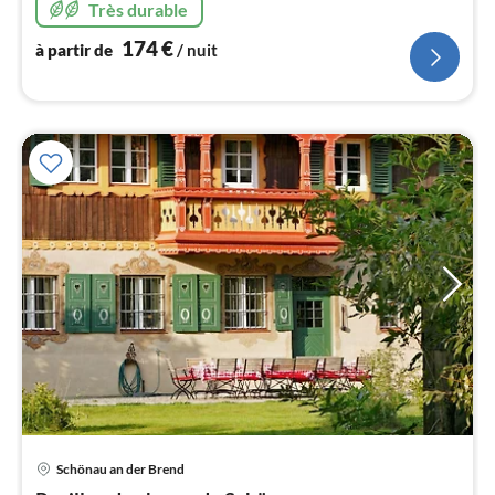
Très durable
l
174
€
à partir de
/ nuit
Schönau an der Brend
Pri