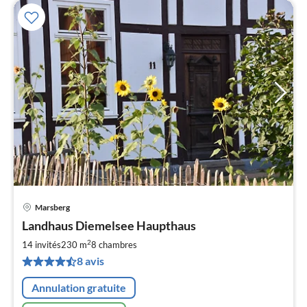
Marsberg
Pri
Landhaus Diemelsee Haupthaus
à
2
par
14 invités
230 m
8
chambres
de
8 avis
1
pa
Annulation gratuite
nui