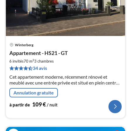
Winterberg
Pri
Appartement - HS21 - GT
à
2
par
6 invités
70 m
3
chambres
de
34 avis
1
Cet appartement moderne, récemment rénové et
pa
meublé avec une entrée privée est situé en plein centre
nui
de Winterberg. Il y a deux places de parking privé à côté
Annulation gratuite
du bâtiment
l
109
€
à partir de
/ nuit