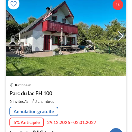
5%
Pri
Kirchheim
à
Parc du lac FH 100
par
de
2
6 invités
75 m
3
chambres
9
Annulation gratuite
pa
nui
5% Anticipée
29.12.2026 - 02.01.2027