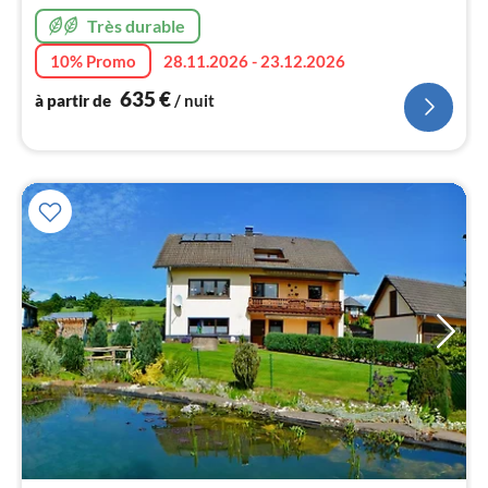
6
Très durable
pa
nui
10% Promo
28.11.2026 - 23.12.2026
635
€
à partir de
/ nuit
l