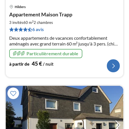
Hilders
Pri
Appartement Maison Trapp
à
2
par
3 invités
60 m
2
chambres
de
6 avis
4
Deux appartements de vacances confortablement
pa
aménagés avec grand terrain 60 m² jusqu'à 3 pers. (chien
nui
autorisé) 90 m² jusqu'à 6 pers.
Particulièrement durable
l
45
€
à partir de
/ nuit