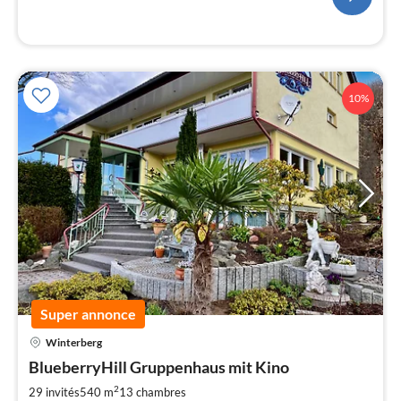
l
10%
Super annonce
Pri
Winterberg
à
BlueberryHill Gruppenhaus mit Kino
par
de
2
29 invités
540 m
13
chambres