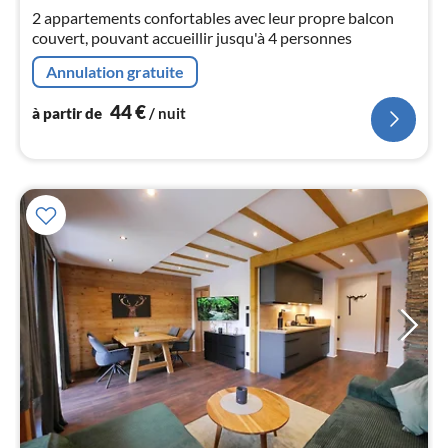
4
2 appartements confortables avec leur propre balcon
pa
couvert, pouvant accueillir jusqu'à 4 personnes
nui
Annulation gratuite
l
44
€
à partir de
/ nuit