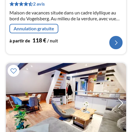
de
2 avis
1
Maison de vacances située dans un cadre idyllique au
pa
bord du Vogelsberg. Au milieu de la verdure, avec vue
nui
sur le village de Ruppertsburg et les collines
Annulation gratuite
environnantes, on peut s'y reposer merveilleusement.
l
118
€
à partir de
/ nuit