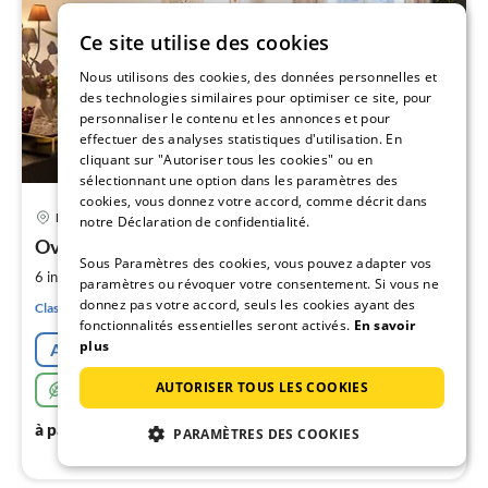
Ce site utilise des cookies
Nous utilisons des cookies, des données personnelles et
des technologies similaires pour optimiser ce site, pour
personnaliser le contenu et les annonces et pour
effectuer des analyses statistiques d'utilisation. En
cliquant sur "Autoriser tous les cookies" ou en
sélectionnant une option dans les paramètres des
cookies, vous donnez votre accord, comme décrit dans
Pri
Marienhagen
notre Déclaration de confidentialité.
à
Overlook Lodge
par
Sous Paramètres des cookies, vous pouvez adapter vos
de
2
6 invités
180 m
3
chambres
paramètres ou révoquer votre consentement. Si vous ne
5
donnez pas votre accord, seuls les cookies ayant des
Classification DTV
pa
fonctionnalités essentielles seront activés.
En savoir
nui
plus
Annulation gratuite
AUTORISER TOUS LES COOKIES
Particulièrement durable
l
500
€
à partir de
/ nuit
PARAMÈTRES DES COOKIES