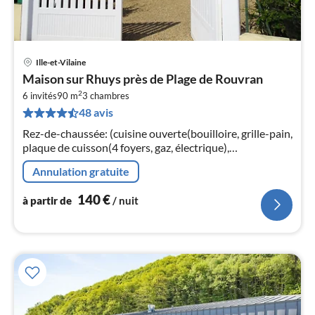
Ille-et-Vilaine
Pri
Maison sur Rhuys près de Plage de Rouvran
à
2
6 invités
90 m
3
chambres
par
48 avis
de
1
Rez-de-chaussée: (cuisine ouverte(bouilloire, grille-pain,
pa
plaque de cuisson(4 foyers, gaz, électrique),
nui
cafetière/percolateur, four, lave-vaisselle , réfrigérateur,
Annulation gratuite
congélateur)
l
140
€
à partir de
/ nuit