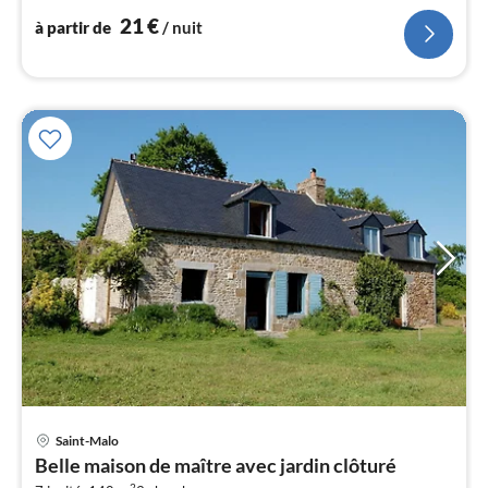
l
21
€
à partir de
/ nuit
Saint-Malo
Pri
Belle maison de maître avec jardin clôturé
à
2