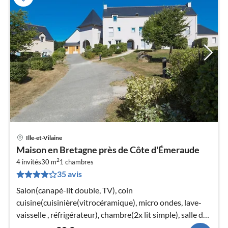
Ille-et-Vilaine
Pri
Maison en Bretagne près de Côte d'Émeraude
à
2
4 invités
30 m
1
chambres
par
35 avis
de
3
Salon(canapé-lit double, TV), coin
pa
cuisine(cuisinière(vitrocéramique), micro ondes, lave-
nui
vaisselle , réfrigérateur), chambre(2x lit simple), salle de
bains(baignoire où douche, WC)