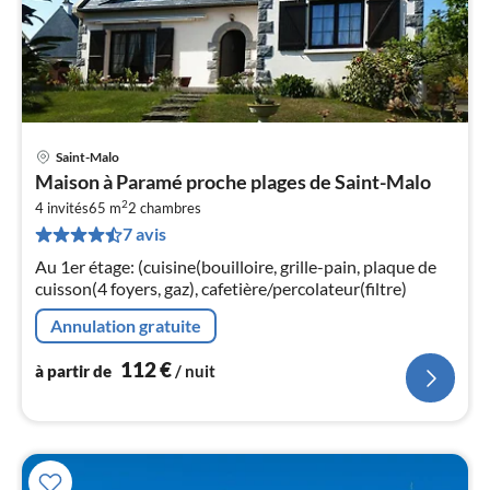
Saint-Malo
Pri
Maison à Paramé proche plages de Saint-Malo
à
2
4 invités
65 m
2
chambres
par
7 avis
de
1
Au 1er étage: (cuisine(bouilloire, grille-pain, plaque de
pa
cuisson(4 foyers, gaz), cafetière/percolateur(filtre)
nui
Annulation gratuite
l
112
€
à partir de
/ nuit