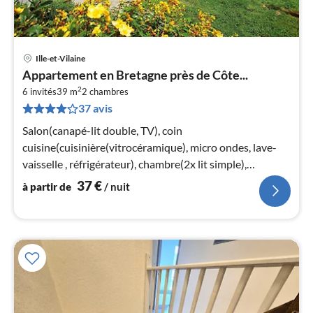
Ille-et-Vilaine
Pri
Appartement en Bretagne près de Côte...
à
2
6 invités
39 m
2
chambres
par
37 avis
de
3
Salon(canapé-lit double, TV), coin
pa
cuisine(cuisinière(vitrocéramique), micro ondes, lave-
nui
vaisselle , réfrigérateur), chambre(2x lit simple),
chambre(lit double)
37
€
à partir de
/ nuit
l