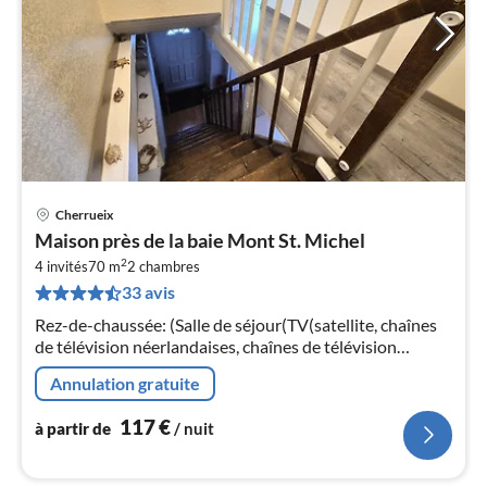
Cherrueix
Pri
Maison près de la baie Mont St. Michel
à
2
4 invités
70 m
2
chambres
par
33 avis
de
1
Rez-de-chaussée: (Salle de séjour(TV(satellite, chaînes
pa
de télévision néerlandaises, chaînes de télévision
nui
allemandes), Lecteur DVD, radio)
Annulation gratuite
l
117
€
à partir de
/ nuit