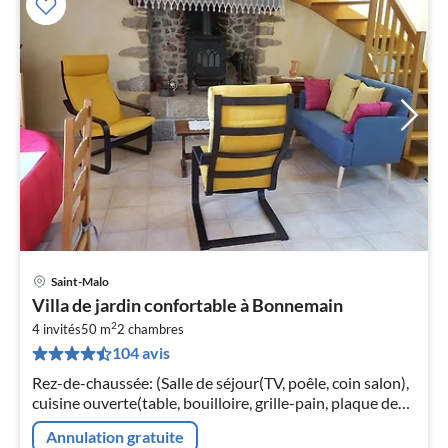
Saint-Malo
Pri
Villa de jardin confortable à Bonnemain
à
2
4 invités
50 m
2
chambres
par
104 avis
de
2
Rez-de-chaussée: (Salle de séjour(TV, poêle, coin salon),
pa
cuisine ouverte(table, bouilloire, grille-pain, plaque de
nui
cuisson(électrique)
Annulation gratuite