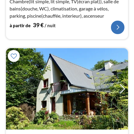
4
Chambre(lit simple, lit simple, TV(écran plat)), salle de
pa
bains(douche, WC), climatisation, garage à vélos,
nui
parking, piscine(chauffée, interieur), ascenseur
39
€
à partir de
/ nuit
l