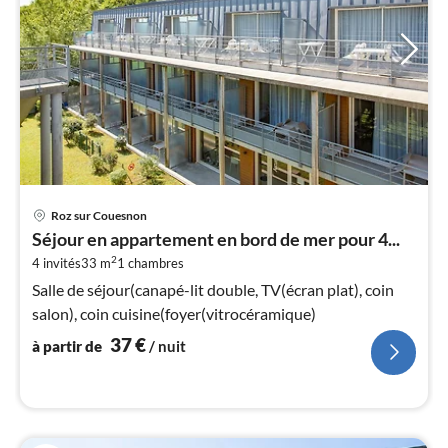
Pri
Roz sur Couesnon
à
Séjour en appartement en bord de mer pour 4...
par
2
4 invités
33 m
1
chambres
de
3
Salle de séjour(canapé-lit double, TV(écran plat), coin
pa
salon), coin cuisine(foyer(vitrocéramique)
nui
37
€
à partir de
/ nuit
l