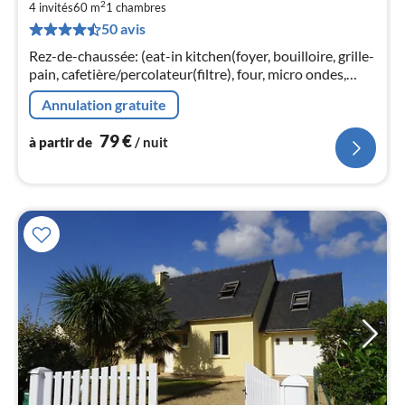
2
4 invités
60 m
1
chambres
par
50 avis
de
7
Rez-de-chaussée: (eat-in kitchen(foyer, bouilloire, grille-
pa
pain, cafetière/percolateur(filtre), four, micro ondes,
nui
lave-vaisselle , combinaison réfrigérateur/congélateur)
Annulation gratuite
l
79
€
à partir de
/ nuit