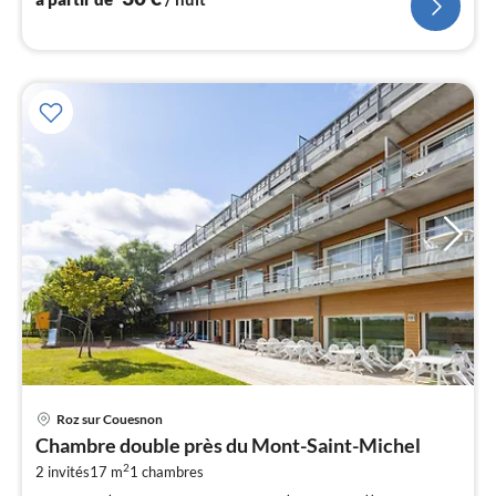
l
Pri
Roz sur Couesnon
à
Chambre double près du Mont-Saint-Michel
par
2
2 invités
17 m
1
chambres
de