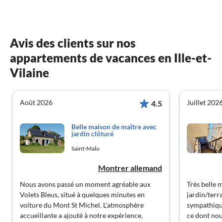
Avis des clients sur nos
appartements de vacances en Ille-et-
Vilaine
Août 2026
Juillet 202
4.5
Belle maison de maître avec
jardin clôturé
Saint-Malo
Montrer allemand
Nous avons passé un moment agréable aux
Très belle 
Volets Bleus, situé à quelques minutes en
jardin/terr
voiture du Mont St Michel. L'atmosphère
sympathique,
accueillante a ajouté à notre expérience,
ce dont nous