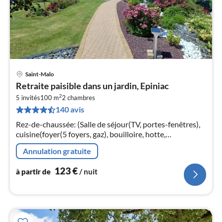
Saint-Malo
Pri
Retraite paisible dans un jardin, Epiniac
à
2
5 invités
100 m
2
chambres
par
140 avis
de
1
Rez-de-chaussée: (Salle de séjour(TV, portes-fenêtres),
pa
cuisine(foyer(5 foyers, gaz), bouilloire, hotte,
nui
cafetière/percolateur, four, micro ondes, lave-vaisselle ,
Annulation gratuite
réfrigérateur)
l
123
€
à partir de
/ nuit