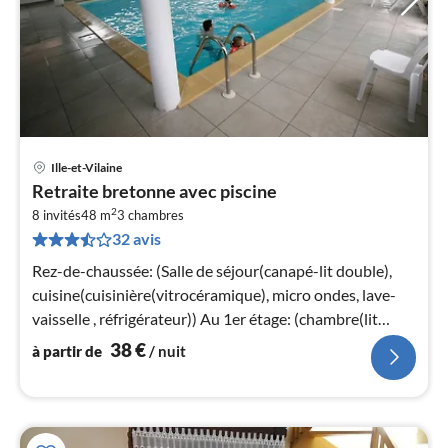
Ille-et-Vilaine
Pri
Retraite bretonne avec piscine
à
2
8 invités
48 m
3
chambres
par
32 avis
de
3
Rez-de-chaussée: (Salle de séjour(canapé-lit double),
pa
cuisine(cuisinière(vitrocéramique), micro ondes, lave-
nui
vaisselle , réfrigérateur)) Au 1er étage: (chambre(lit
double)
38
€
à partir de
/ nuit
l