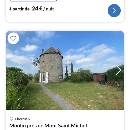
l
24
€
à partir de
/ nuit
Cherrueix
Pri
Moulin près de Mont Saint Michel
à