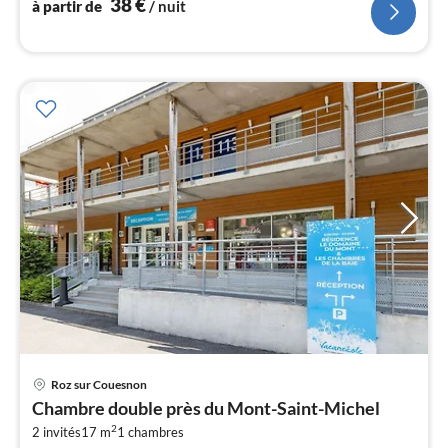
38
€
à partir de
/ nuit
l
Pri
Roz sur Couesnon
à
Chambre double près du Mont-Saint-Michel
par
2
2 invités
17 m
1
chambres
de