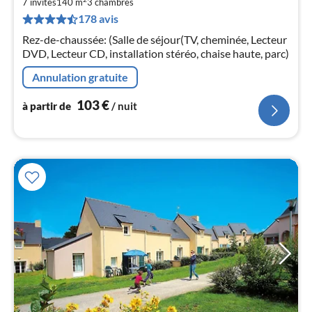
7 invités
140 m
3
chambres
par
178 avis
de
1
Rez-de-chaussée: (Salle de séjour(TV, cheminée, Lecteur
pa
DVD, Lecteur CD, installation stéréo, chaise haute, parc)
nui
Annulation gratuite
l
103
€
à partir de
/ nuit