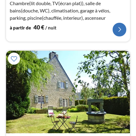
4
Chambre(lit double, TV(écran plat)), salle de
pa
bains(douche, WC), climatisation, garage à vélos,
nui
parking, piscine(chauffée, interieur), ascenseur
40
€
à partir de
/ nuit
l