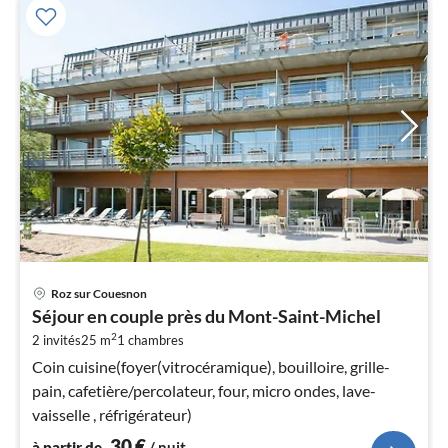
Pri
Roz sur Couesnon
à
Séjour en couple près du Mont-Saint-Michel
par
2
2 invités
25 m
1
chambres
de
3
Coin cuisine(foyer(vitrocéramique), bouilloire, grille-
pa
pain, cafetière/percolateur, four, micro ondes, lave-
nui
vaisselle , réfrigérateur)
30
€
à partir de
/ nuit