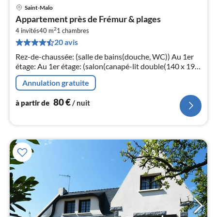
Saint-Malo
Pri
Appartement près de Frémur & plages
à
2
4 invités
40 m
1
chambres
par
20 avis
de
8
Rez-de-chaussée: (salle de bains(douche, WC)) Au 1er
pa
étage: Au 1er étage: (salon(canapé-lit double(140 x 190
nui
cm), TV)
Annulation gratuite
l
80
€
à partir de
/ nuit