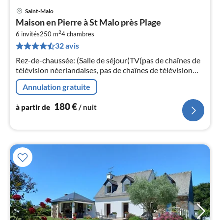
Saint-Malo
Pri
Maison en Pierre à St Malo près Plage
à
2
6 invités
250 m
4
chambres
par
32 avis
de
1
Rez-de-chaussée: (Salle de séjour(TV(pas de chaînes de
pa
télévision néerlandaises, pas de chaînes de télévision
nui
allemandes), radio, Lecteur CD)
Annulation gratuite
l
180
€
à partir de
/ nuit