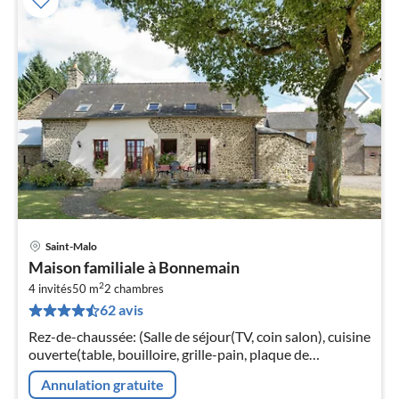
Saint-Malo
Pri
Maison familiale à Bonnemain
à
2
4 invités
50 m
2
chambres
par
62 avis
de
2
Rez-de-chaussée: (Salle de séjour(TV, coin salon), cuisine
pa
ouverte(table, bouilloire, grille-pain, plaque de
nui
cuisson(électrique)
Annulation gratuite