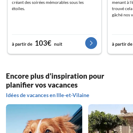
créant des soirées mémorables sous les
menant à l'
étoiles.
trouvé cela
gâché nos 
103€
à partir de
nuit
à partir de
Encore plus d’inspiration pour
planifier vos vacances
Idées de vacances en Ille-et-Vilaine