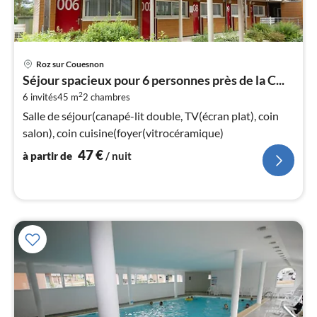
Pri
Roz sur Couesnon
à
Séjour spacieux pour 6 personnes près de la C...
par
2
6 invités
45 m
2
chambres
de
4
Salle de séjour(canapé-lit double, TV(écran plat), coin
pa
salon), coin cuisine(foyer(vitrocéramique)
nui
47
€
à partir de
/ nuit
l