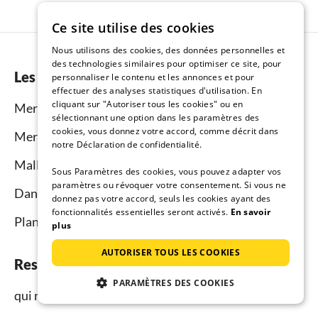
Ce site utilise des cookies
Nous utilisons des cookies, des données personnelles et
des technologies similaires pour optimiser ce site, pour
Les plus belles régions
personnaliser le contenu et les annonces et pour
effectuer des analyses statistiques d'utilisation. En
cliquant sur "Autoriser tous les cookies" ou en
Mer du Nord
sélectionnant une option dans les paramètres des
cookies, vous donnez votre accord, comme décrit dans
Mer Baltique côte mecklembourgeoise
notre Déclaration de confidentialité.
Mallorca
Sous Paramètres des cookies, vous pouvez adapter vos
paramètres ou révoquer votre consentement. Si vous ne
Dans le monde
donnez pas votre accord, seuls les cookies ayant des
fonctionnalités essentielles seront activés.
En savoir
Plan du site
plus
AUTORISER TOUS LES COOKIES
Resido.fr
PARAMÈTRES DES COOKIES
qui nous sommes