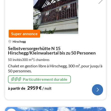
Super annonce
Pri
Hirschegg
à
Selbstversorgerhütte N 15
par
Hirschegg/Kleinwalsertal bis zu 50 Personen
de
2
2
50 invités
300 m
1
chambres
pa
Chalet en gestion libre à Hirschegg, 300 m², pour jusqu'à
nui
50 personnes.
Particulièrement durable
l
2959
€
à partir de
/ nuit