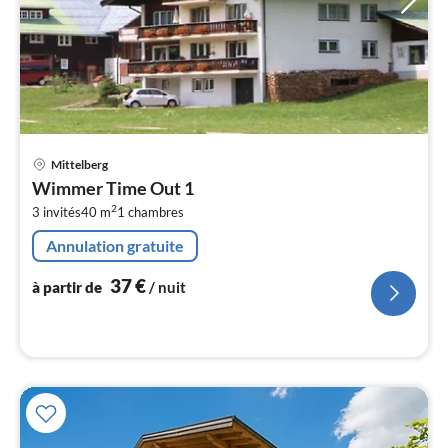
Pri
Mittelberg
à
Wimmer Time Out 1
par
2
3 invités
40 m
1
chambres
de
3
Annulation gratuite
pa
nui
37
€
à partir de
/ nuit
l