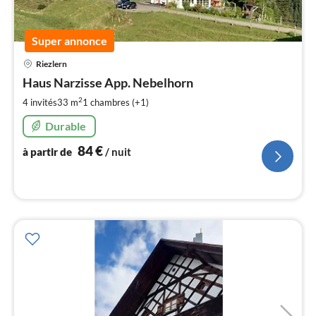
Super annonce
Pri
Riezlern
à
Haus Narzisse App. Nebelhorn
par
de
2
4 invités
33 m
1
chambres (+1)
8
Durable
pa
nui
84
€
à partir de
/ nuit
l