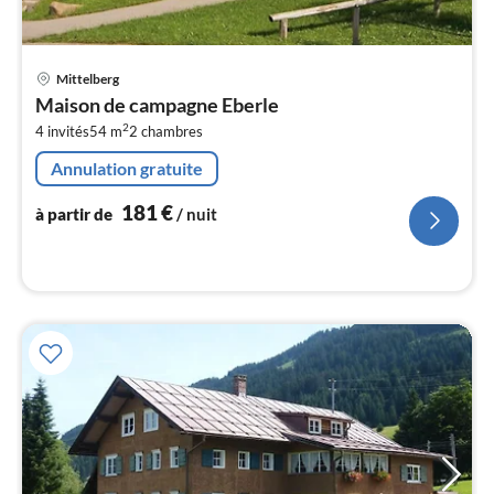
Pri
Mittelberg
à
Maison de campagne Eberle
par
2
4 invités
54 m
2
chambres
de
1
Annulation gratuite
pa
nui
181
€
à partir de
/ nuit
l