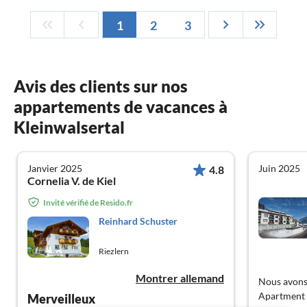
1
2
3
Avis des clients sur nos
appartements de vacances à
Kleinwalsertal
Janvier 2025
Juin 2025
4.8
Cornelia V. de Kiel
Invité vérifié de Resido.fr
Reinhard Schuster
Riezlern
Montrer allemand
Nous avons
Apartment w
Merveilleux