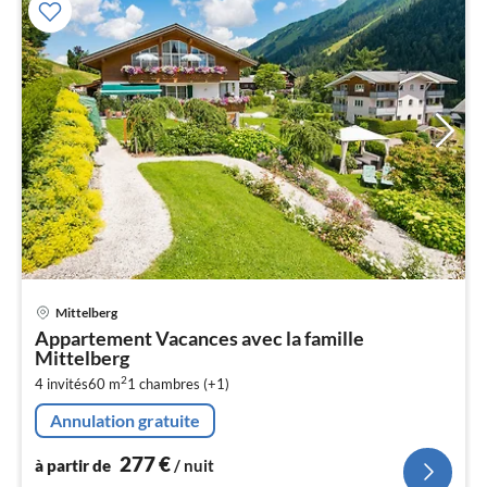
Pri
Mittelberg
à
Appartement Vacances avec la famille
par
Mittelberg
de
2
2
4 invités
60 m
1
chambres (+1)
pa
Annulation gratuite
nui
277
€
à partir de
/ nuit