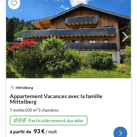
Pri
Mittelberg
à
Appartement Vacances avec la famille
par
Mittelberg
de
9
2
7 invités
100 m
3
chambres
pa
Particulièrement durable
nui
93
€
à partir de
/ nuit