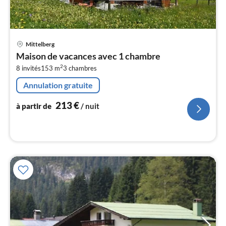
Pri
Mittelberg
à
Maison de vacances avec 1 chambre
par
2
8 invités
153 m
3
chambres
de
2
Annulation gratuite
pa
nui
213
€
à partir de
/ nuit
l