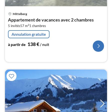
Pri
Mittelberg
à
Appartement de vacances avec 2 chambres
par
2
5 invités
57 m
1
chambres
de
1
Annulation gratuite
pa
nui
138
€
à partir de
/ nuit
l