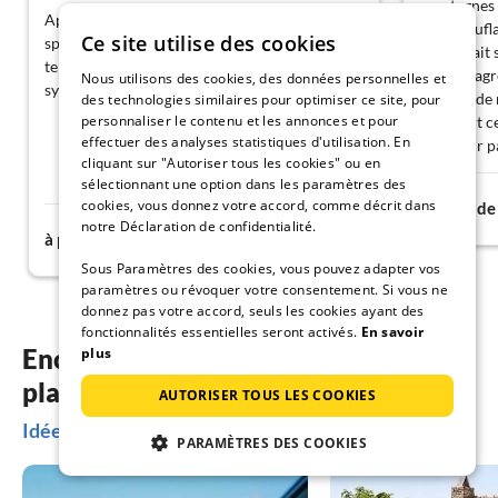
montagnes 
Appartement de vacances magnifique, très
époustoufla
Ce site utilise des cookies
spacieux, bien aménagé, superbe vue, belle
nous a fait
terrasse, tout simplement parfait. Hôtes très
était un a
Nous utilisons des cookies, des données personnelles et
sympathiques, merci !
journée de
des technologies similaires pour optimiser ce site, pour
personnaliser le contenu et les annonces et pour
vivement c
effectuer des analyses statistiques d'utilisation. En
un séjour pa
cliquant sur "Autoriser tous les cookies" ou en
sélectionnant une option dans les paramètres des
cookies, vous donnez votre accord, comme décrit dans
à partir de
notre Déclaration de confidentialité.
121€
à partir de
nuit
Sous Paramètres des cookies, vous pouvez adapter vos
paramètres ou révoquer votre consentement. Si vous ne
donnez pas votre accord, seuls les cookies ayant des
fonctionnalités essentielles seront activés.
En savoir
Encore plus d’inspiration pour
plus
planifier vos vacances
AUTORISER TOUS LES COOKIES
Idées de vacances à Kleinwalsertal
PARAMÈTRES DES COOKIES