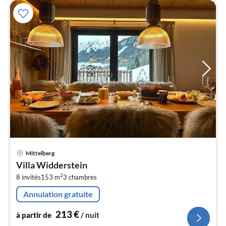
Pri
Mittelberg
à
Villa Widderstein
par
2
8 invités
153 m
3
chambres
de
2
Annulation gratuite
pa
nui
213
€
à partir de
/ nuit