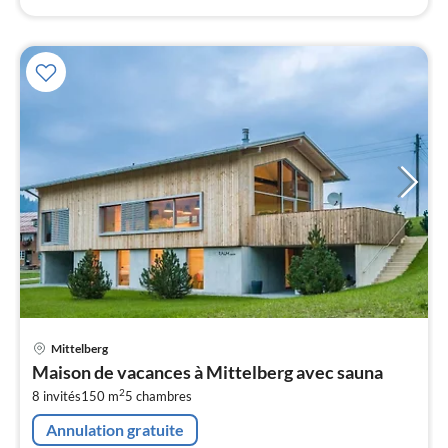
Pri
Mittelberg
à
Maison de vacances à Mittelberg avec sauna
par
2
8 invités
150 m
5
chambres
de
1
Annulation gratuite
pa