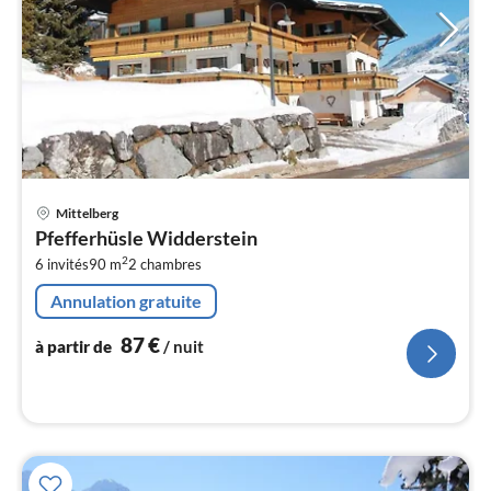
Pri
Mittelberg
à
Pfefferhüsle Widderstein
par
2
6 invités
90 m
2
chambres
de
8
Annulation gratuite
pa
nui
87
€
à partir de
/ nuit
l