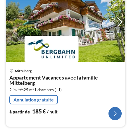
Pri
Mittelberg
à
Appartement Vacances avec la famille
par
Mittelberg
de
1
2
2 invités
25 m
1
chambres (+1)
pa
Annulation gratuite
nui
185
€
à partir de
/ nuit
l