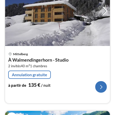
Pri
Mittelberg
à
À Walmendingerhorn - Studio
par
2
2 invités
40 m
1
chambres
de
1
Annulation gratuite
pa
nui
135
€
à partir de
/ nuit
l