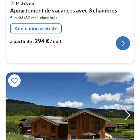
Pri
Mittelberg
à
Appartement de vacances avec 3 chambres
par
2
5 invités
80 m
1
chambres
de
2
Annulation gratuite
pa
nui
294
€
à partir de
/ nuit
l