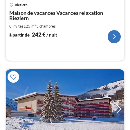
Pri
Riezlern
à
Maison de vacances Vacances relaxation
par
Riezlern
de
2
2
8 invités
125 m
3
chambres
pa
242
€
à partir de
/ nuit
nui
l