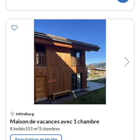
l
Pri
Mittelberg
à
Maison de vacances avec 1 chambre
par
2
8 invités
153 m
3
chambres
de
2
Annulation gratuite