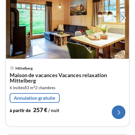
Pri
Mittelberg
à
Maison de vacances Vacances relaxation
par
Mittelberg
de
2
2
6 invités
83 m
2
chambres
pa
Annulation gratuite
nui
257
€
à partir de
/ nuit
l