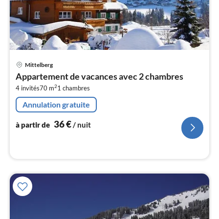
Pri
Mittelberg
à
Appartement de vacances avec 2 chambres
par
2
4 invités
70 m
1
chambres
de
3
Annulation gratuite
pa
nui
36
€
à partir de
/ nuit
l