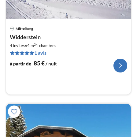
Mittelberg
Pri
Widderstein
à
2
par
4 invités
64 m
1
chambres
de
1 avis
8
85
€
à partir de
/ nuit
pa
nui
l