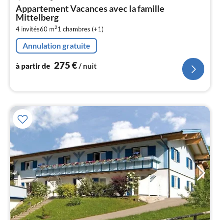
à
Appartement Vacances avec la famille
par
Mittelberg
de
2
2
4 invités
60 m
1
chambres (+1)
pa
Annulation gratuite
nui
275
€
à partir de
/ nuit
l