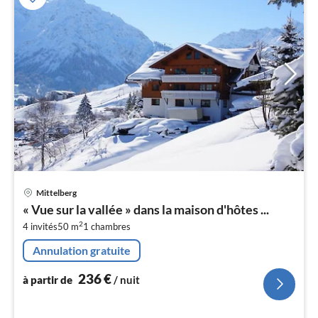
Pri
Mittelberg
à
« Vue sur la vallée » dans la maison d'hôtes ...
par
2
4 invités
50 m
1
chambres
de
2
Annulation gratuite
pa
nui
236
€
à partir de
/ nuit
l