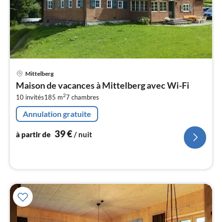
Pri
Mittelberg
à
Maison de vacances à Mittelberg avec Wi-Fi
par
2
10 invités
185 m
7
chambres
de
4
Annulation gratuite
pa
nui
39
€
à partir de
/ nuit
l