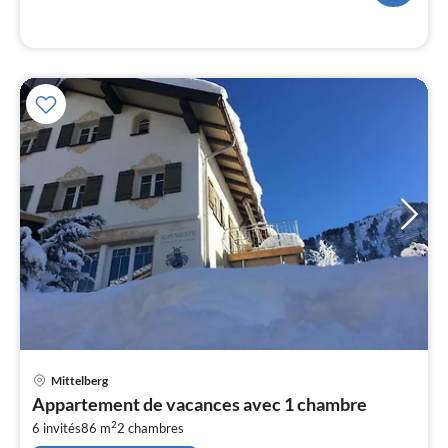
l
Pri
Mittelberg
à
Appartement de vacances avec 1 chambre
par
2
6 invités
86 m
2
chambres
de