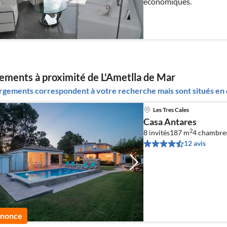
économiques.
ments à proximité de L'Ametlla de Mar
gements correspondent à votre recherche mais sont situés en d
Les Tres Cales
Casa Antares
2
8 invités
187 m
4
chambre
12 avis
nnonce