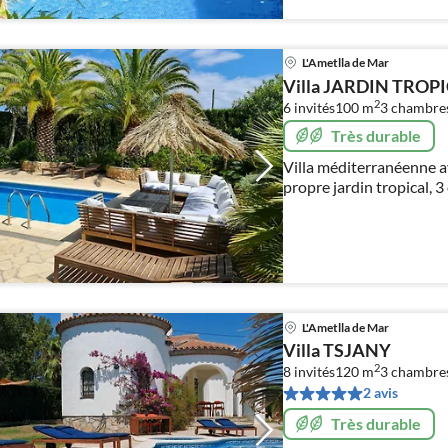
L'Ametlla de Mar
Villa JARDIN TROP
2
6 invités
100 m
3
chambre
Très durable
Villa méditerranéenne av
propre jardin tropical, 
bains intérieure et une 
L'Ametlla de Mar
Villa TSJANY
2
8 invités
120 m
3
chambre
2 avis
Très durable