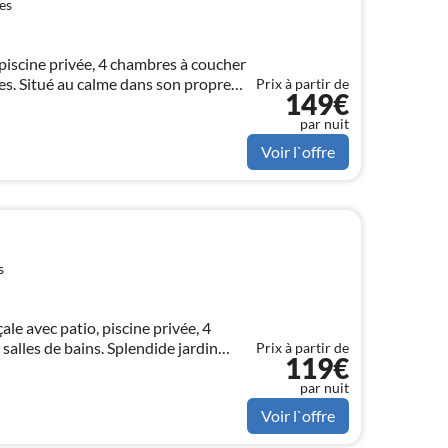
es
 piscine privée, 4 chambres à coucher
ses. Situé au calme dans son propre
Prix à partir de
149€
 fascinante sur les montagnes
par nuit
Voir l`offre
s
le avec patio, piscine privée, 4
salles de bains. Splendide jardin
Prix à partir de
119€
es terrasses et cuisine extérieure.
par nuit
Voir l`offre