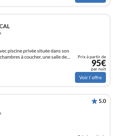
ICAL
s
ec piscine privée située dans son
3 chambres à coucher, une salle de
Prix à partir de
95€
salle de douche extérieure.
par nuit
Voir l`offre
5.0
s