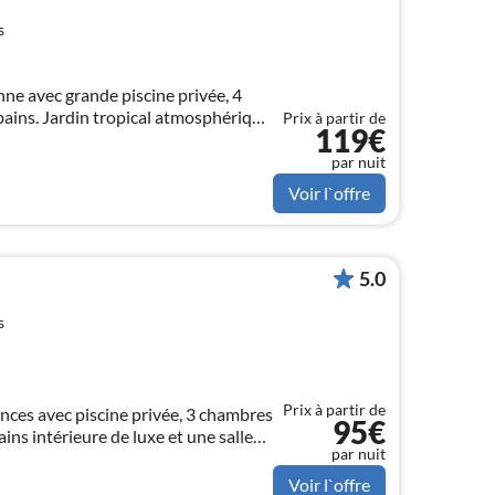
s
nne avec grande piscine privée, 4
bains. Jardin tropical atmosphérique
Prix à partir de
119€
euses en pierre naturelle.
par nuit
Voir l`offre
5.0
s
Prix à partir de
nces avec piscine privée, 3 chambres
95€
ains intérieure de luxe et une salle
par nuit
ituée à 300m de plage.
Voir l`offre