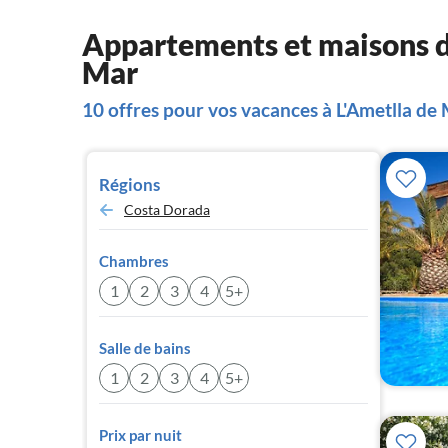
Appartements et maisons d
Mar
10 offres pour vos vacances à L'Ametlla de
Régions
Costa Dorada
Chambres
1
2
3
4
5+
Salle de bains
1
2
3
4
5+
Prix par nuit