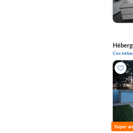
Héberge
Ces héber
Super a