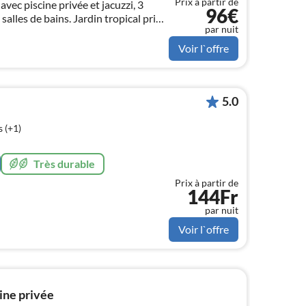
Prix à partir de
vec piscine privée et jacuzzi, 3
96€
alles de bains. Jardin tropical privé,
par nuit
e naturelle avec vue fascinante
Voir l`offre
5.0
 (+1)
Très durable
Prix à partir de
144Fr
par nuit
Voir l`offre
cine privée