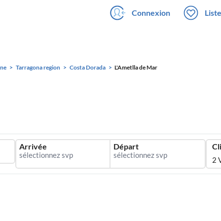
Connexion
List
gne
Tarragona region
Costa Dorada
L'Ametlla de Mar
Arrivée
Départ
Cl
2 