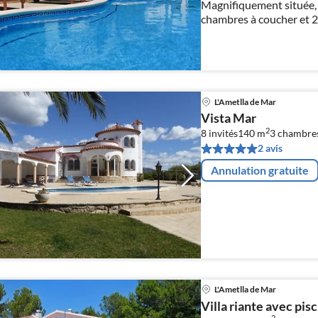
Magnifiquement située, a
chambres à coucher et 2 s
débouchant sur une gorg
L'Ametlla de Mar
Vista Mar
2
8 invités
140 m
3
chambres
2 avis
Annulation gratuite
L'Ametlla de Mar
Villa riante avec pis