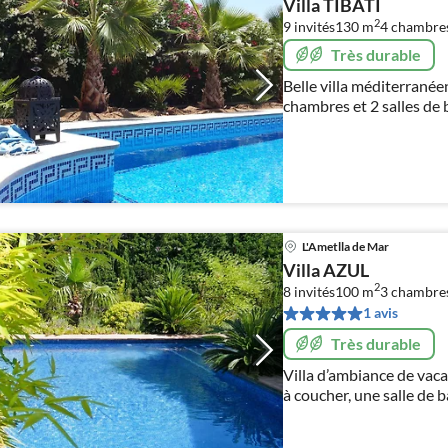
Villa TIBATI
2
9 invités
130 m
4
chambre
Très durable
Belle villa méditerranée
chambres et 2 salles de 
avec des terrasses spaci
L'Ametlla de Mar
Villa AZUL
2
8 invités
100 m
3
chambre
1 avis
Très durable
Villa d’ambiance de vaca
à coucher, une salle de b
de douche extérieure. S