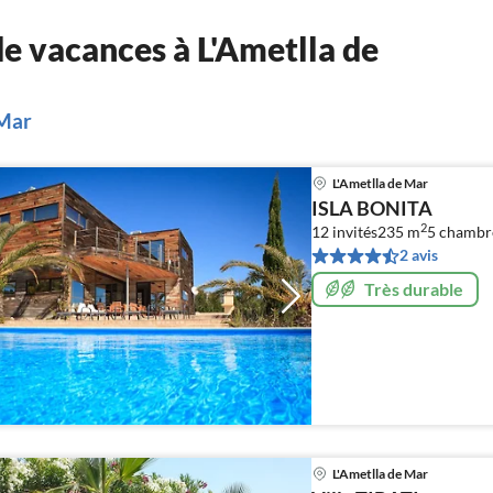
e vacances à L'Ametlla de
 Mar
L'Ametlla de Mar
ISLA BONITA
2
12 invités
235 m
5
chambr
2 avis
Très durable
L'Ametlla de Mar