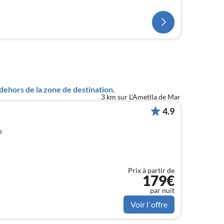
ehors de la zone de destination.
3 km sur L'Ametlla de Mar
4.9
s
Prix à partir de
179€
par nuit
Voir l`offre