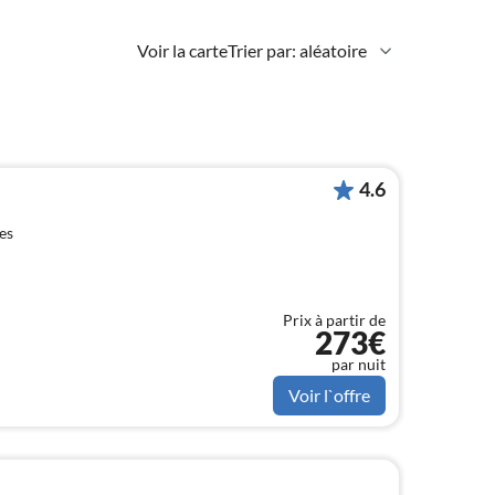
Voir la carte
Trier par: aléatoire
4.6
es
Prix à partir de
273€
par nuit
Voir l`offre