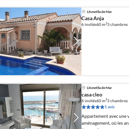
L'Ametlla de Mar
Casa Anja
2
6 invités
60 m
3
chambres
L'Ametlla de Mar
casa cleo
2
6 invités
60 m
3
chambres
1 avis
Appartement avec une vue
aménagement, où les ani