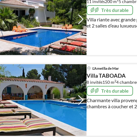
2
11 invités
200 m
5
chambr
Très durable
Villa riante avec grande
et 2 salles d’eau luxueu
jardin tropical avec vue
L'Ametlla de Mar
Villa TABOADA
2
8 invités
150 m
4
chambre
Très durable
Charmante villa provença
chambres à coucher et 2 
tropical avec de spacieus