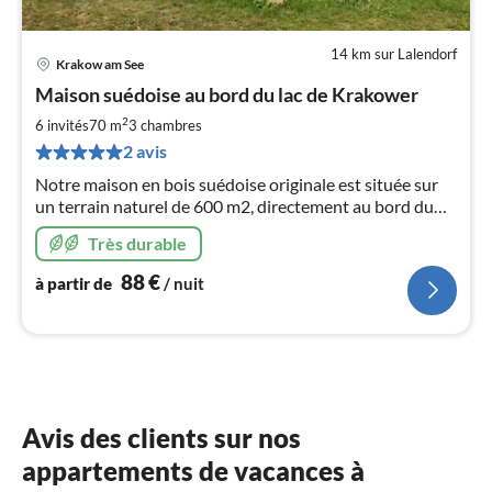
14 km sur Lalendorf
Krakow am See
Pri
Maison suédoise au bord du lac de Krakower
à
2
par
6 invités
70 m
3
chambres
de
2 avis
8
Notre maison en bois suédoise originale est située sur
pa
un terrain naturel de 600 m2, directement au bord du
nui
lac Krakower dans le Mecklembourg. De la véranda, il
Très durable
n'y a pas 100m jusqu'à la jetée avec l'endroit pour se
l
baigner.
88
€
à partir de
/ nuit
Avis des clients sur nos
appartements de vacances à