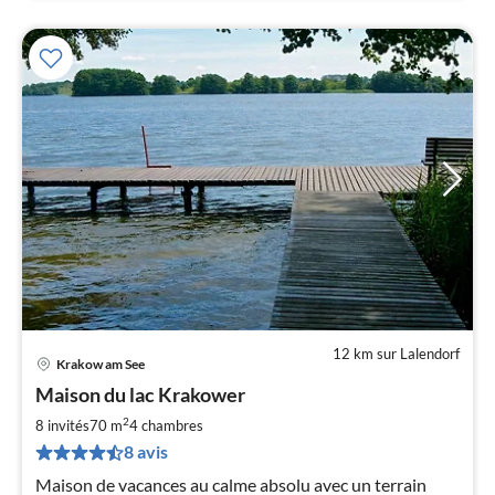
12 km sur Lalendorf
Krakow am See
Pri
Maison du lac Krakower
à
2
par
8 invités
70 m
4
chambres
de
8 avis
6
Maison de vacances au calme absolu avec un terrain
pa