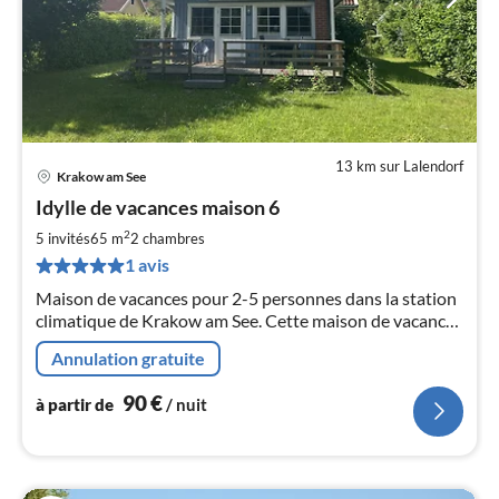
13 km sur Lalendorf
Krakow am See
Pri
Idylle de vacances maison 6
à
2
par
5 invités
65 m
2
chambres
de
1 avis
9
Maison de vacances pour 2-5 personnes dans la station
pa
climatique de Krakow am See. Cette maison de vacances
nui
adaptée aux personnes handicapées se trouve
Annulation gratuite
directement au bord du lac avec son propre ponton, un
l
lieu de baignade et une aire de jeux pour enfant
90
€
à partir de
/ nuit