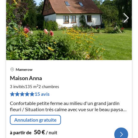
Mamerow
Pri
Maison Anna
à
2
par
3 invités
135 m
2
chambres
de
15 avis
5
Confortable petite ferme au milieu d'un grand jardin
pa
fleuri / Situation très calme avec vue sur le beau paysage
nui
du Mecklembourg ou, la nuit, sur le ciel étoilé scintillant
Annulation gratuite
l
50
€
à partir de
/ nuit