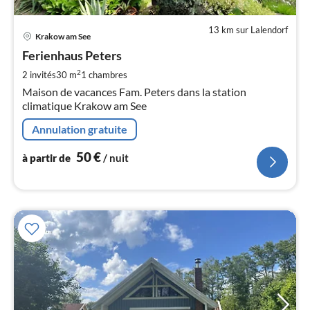
13 km sur Lalendorf
Pri
Krakow am See
à
Ferienhaus Peters
par
de
2
2 invités
30 m
1
chambres
5
Maison de vacances Fam. Peters dans la station
pa
climatique Krakow am See
nui
Annulation gratuite
l
50
€
à partir de
/ nuit