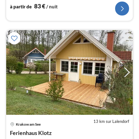
l
83
€
à partir de
/ nuit
13 km sur Lalendorf
Pri
Krakow am See
à
Ferienhaus Klotz
par