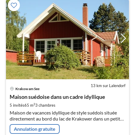
13 km sur Lalendorf
Pri
Krakow am See
à
Maison suédoise dans un cadre idyllique
par
de
2
5 invités
65 m
3
chambres
8
Maison de vacances idyllique de style suédois située
pa
directement au bord du lac de Krakower dans un petit
nui
lotissement de maisons de vacances avec plage, ponton
Annulation gratuite
pour la baignade et le bateau.