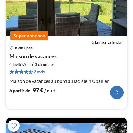
Super annonce
6 km sur Lalendorf
Klein Upahl
Pri
Maison de vacances
à
par
2
4 invités
98 m
3
chambres
de
9
2 avis
pa
Maison de vacances au bord du lac Klein Upahler
nui
97
€
à partir de
/ nuit
l