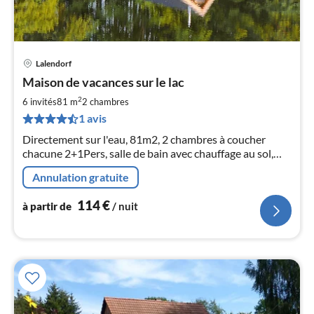
Lalendorf
Pri
Maison de vacances sur le lac
à
2
par
6 invités
81 m
2
chambres
de
1 avis
1
Directement sur l'eau, 81m2, 2 chambres à coucher
pa
chacune 2+1Pers, salle de bain avec chauffage au sol,
nui
machine à laver, sèche-linge, poêle à bois, bateau à
Annulation gratuite
rames dans la maison, TV, WLAN, non-fumeur, pas
l
d'animaux.
114
€
à partir de
/ nuit