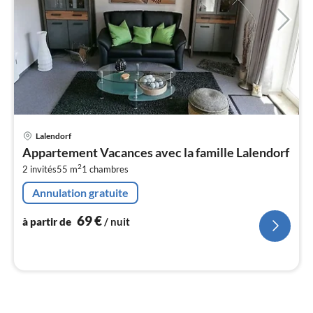
Pri
Lalendorf
à
Appartement Vacances avec la famille Lalendorf
par
2
2 invités
55 m
1
chambres
de
6
Annulation gratuite
pa
nui
69
€
à partir de
/ nuit
l