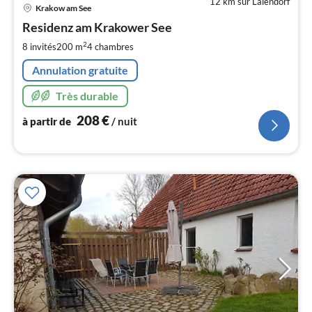
12 km sur Lalendorf
Pri
Krakow am See
à
Residenz am Krakower See
par
de
2
8 invités
200 m
4
chambres
2
Annulation gratuite
pa
nui
Très durable
208
€
à partir de
/ nuit
l