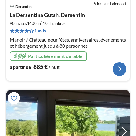
5 km sur Lalendorf
Dersentin
Pri
La Dersentina Gutsh. Dersentin
à
2
par
90 invités
1400 m
10
chambres
de
1 avis
8
Manoir / Château pour fêtes, anniversaires, événements
pa
et hébergement jusqu'à 80 personnes
nui
Particulièrement durable
l
885
€
à partir de
/ nuit