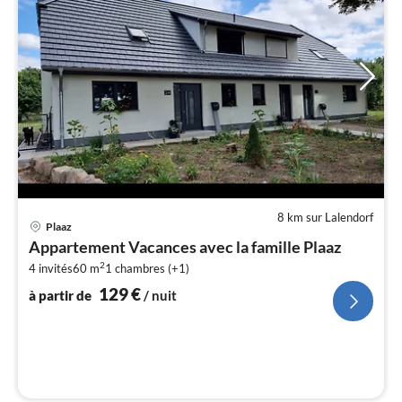
8 km sur Lalendorf
Pri
Plaaz
à
Appartement Vacances avec la famille Plaaz
par
2
4 invités
60 m
1
chambres (+1)
de
1
129
€
à partir de
/ nuit
pa
nui
l