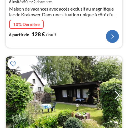
de
2
6 invités
50 m
2
chambres
1
Maison de vacances avec accès exclusif au magnifique
pa
lac de Krakower. Dans une situation unique à côté d'une
nui
forêt naturelle. Profitez du lac, de la solitude, de la
10% Dernière
nature, des animaux.
l
128
€
à partir de
/ nuit