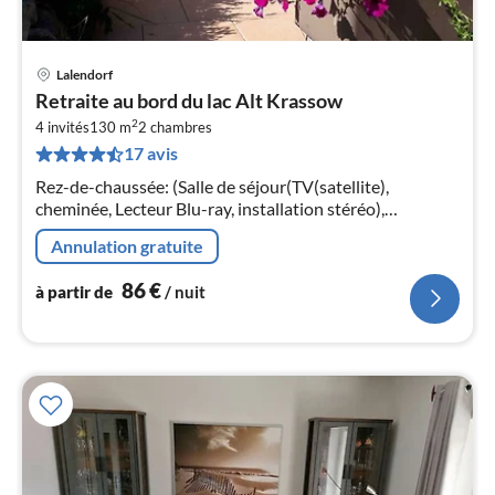
Lalendorf
Pri
Retraite au bord du lac Alt Krassow
à
2
4 invités
130 m
2
chambres
par
17 avis
de
8
Rez-de-chaussée: (Salle de séjour(TV(satellite),
pa
cheminée, Lecteur Blu-ray, installation stéréo),
nui
cuisine(table(4 personnes)
Annulation gratuite
l
86
€
à partir de
/ nuit