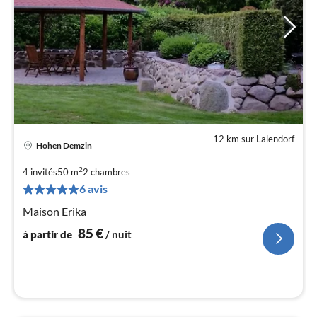
12 km sur Lalendorf
Hohen Demzin
Pri
à
2
4 invités
50 m
2
chambres
par
6 avis
de
8
Maison Erika
pa
85
€
à partir de
/ nuit
nui
l