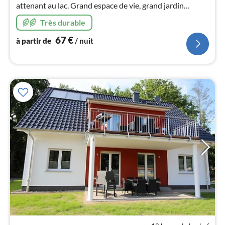
attenant au lac. Grand espace de vie, grand jardin
nui
orienté vers le sud. Idéal pour ceux qui recherchent le
Très durable
calme, les familles et les pêcheurs.
l
67
€
à partir de
/ nuit