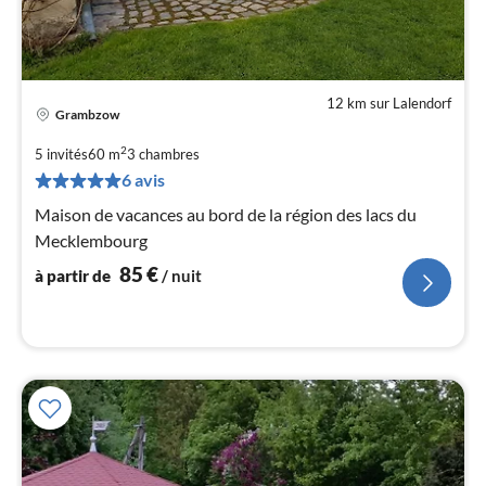
12 km sur Lalendorf
Grambzow
Pri
à
2
5 invités
60 m
3
chambres
par
6 avis
de
8
Maison de vacances au bord de la région des lacs du
pa
Mecklembourg
nui
85
€
à partir de
/ nuit
l