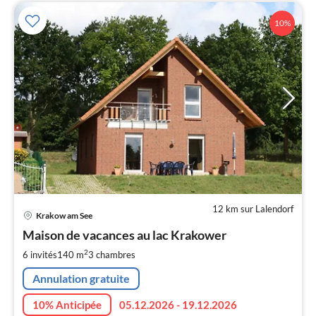
10%
12 km sur Lalendorf
Pri
Krakow am See
à
Maison de vacances au lac Krakower
par
de
2
6 invités
140 m
3
chambres
1
Annulation gratuite
pa
nui
10% Anticipée
05.12.2026 - 19.12.2026