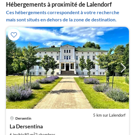
Hébergements à proximité de Lalendorf
Ces hébergements correspondent à votre recherche
mais sont situés en dehors de la zone de destination.
5 km sur Lalendorf
Pri
Dersentin
à
La Dersentina
par
de
2
6 invités
80 m
2
chambres