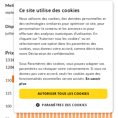
Meilleures chances de disponibilité:
Ce site utilise des cookies
septembre - 50% disponibles
Nous utilisons des cookies, des données personnelles et
des technologies similaires pour optimiser ce site, pour
Disponibilité la plus faible:
personnaliser le contenu et les annonces et pour
juillet - seulement 40% disponibles
effectuer des analyses statistiques d'utilisation. En
cliquant sur "Autoriser tous les cookies" ou en
sélectionnant une option dans les paramètres des
cookies, vous donnez votre accord, comme décrit dans
Prix des locations de vacances à Lalendorf
notre Déclaration de confidentialité.
131€
pour 08 août - 15 août
Sous Paramètres des cookies, vous pouvez adapter vos
128€ Moyenne annuelle
paramètres ou révoquer votre consentement. Si vous ne
donnez pas votre accord, seuls les cookies ayant des
fonctionnalités essentielles seront activés.
En savoir
150
plus
125
AUTORISER TOUS LES COOKIES
PARAMÈTRES DES COOKIES
100