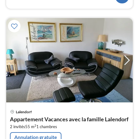
Pri
Lalendorf
à
Appartement Vacances avec la famille Lalendorf
par
2
2 invités
55 m
1
chambres
de
6
Annulation gratuite