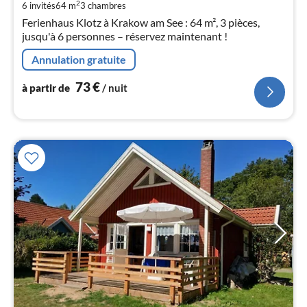
de
2
6 invités
64 m
3
chambres
7
Ferienhaus Klotz à Krakow am See : 64 m², 3 pièces,
pa
jusqu'à 6 personnes – réservez maintenant !
nui
Annulation gratuite
l
73
€
à partir de
/ nuit