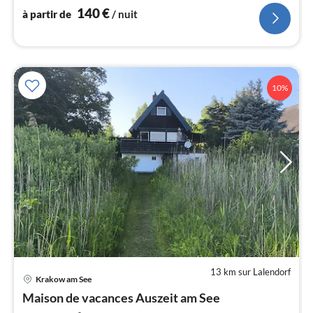
140
€
à partir de
/ nuit
l
10%
13 km sur Lalendorf
Pri
Krakow am See
à
Maison de vacances Auszeit am See
par