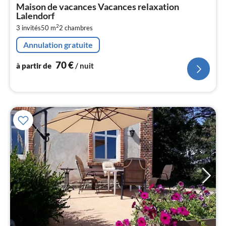
à
Maison de vacances Vacances relaxation
par
Lalendorf
de
7
2
3 invités
50 m
2
chambres
pa
Annulation gratuite
nui
70
€
à partir de
/ nuit
l