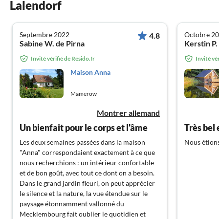
Lalendorf
Septembre 2022
Octobre 2
4.8
Sabine W. de Pirna
Kerstin P
Invité vérifié de Resido.fr
Invité vé
Maison Anna
Mamerow
Montrer allemand
Un bienfait pour le corps et l'âme
Les deux semaines passées dans la maison
Nous étions
"Anna" correspondaient exactement à ce que
nous recherchions : un intérieur confortable
et de bon goût, avec tout ce dont on a besoin.
Dans le grand jardin fleuri, on peut apprécier
le silence et la nature, la vue étendue sur le
paysage étonnamment vallonné du
Mecklembourg fait oublier le quotidien et