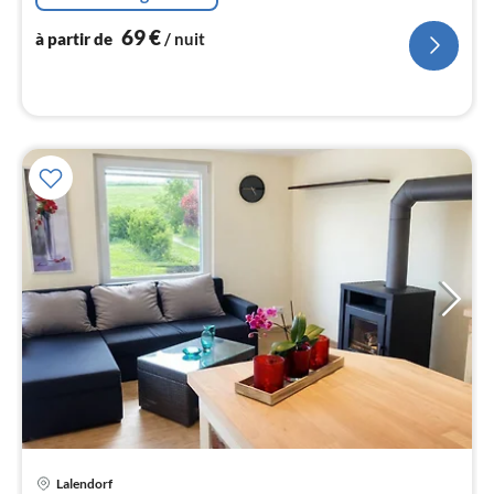
pa
nui
69
€
à partir de
/ nuit
l
Pri
Lalendorf