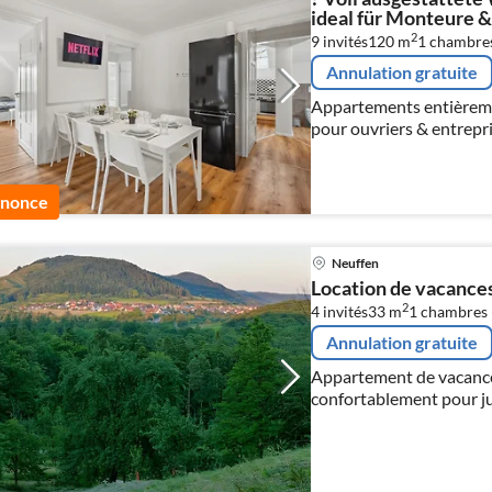
ideal für Monteure &
2
9 invités
120 m
1
chambre
Annulation gratuite
Appartements entièreme
pour ouvriers & entrepri
nnonce
Neuffen
Location de vacance
2
4 invités
33 m
1
chambres 
Annulation gratuite
Appartement de vacanc
confortablement pour j
Situation calme au pied
de l'Outlet-City Metzin