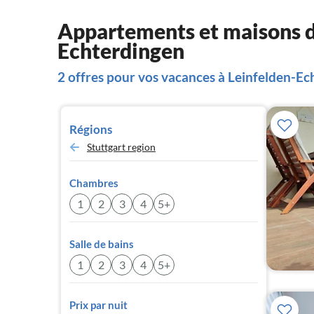
Appartements et maisons d
Echterdingen
2 offres pour vos vacances à Leinfelden-E
Régions
Stuttgart region
Chambres
1
2
3
4
5+
Salle de bains
1
2
3
4
5+
Prix par nuit