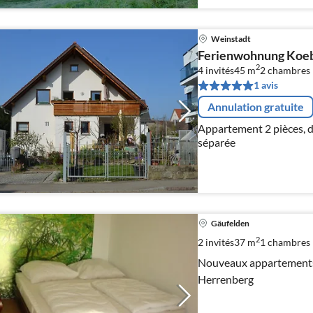
Weinstadt
Ferienwohnung Koebl
2
4 invités
45 m
2
chambres
1 avis
Annulation gratuite
Appartement 2 pièces, d
séparée
Gäufelden
2
2 invités
37 m
1
chambres
Nouveaux appartements 
Herrenberg