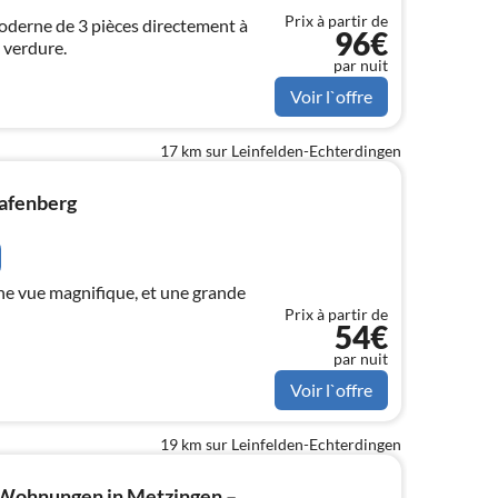
Prix à partir de
derne de 3 pièces directement à
96€
 verdure.
par nuit
Voir l`offre
17 km sur Leinfelden-Echterdingen
afenberg
e vue magnifique, et une grande
Prix à partir de
54€
par nuit
Voir l`offre
19 km sur Leinfelden-Echterdingen
e Wohnungen in Metzingen –