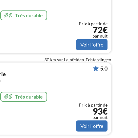
Très durable
Prix à partir de
72€
par nuit
Voir l`offre
30 km sur Leinfelden-Echterdingen
5.0
rie
s
Très durable
Prix à partir de
93€
par nuit
Voir l`offre