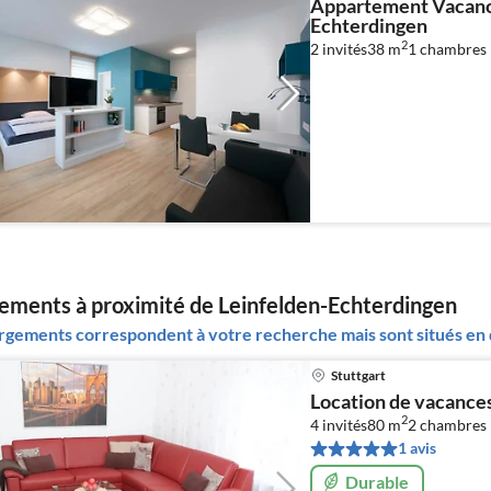
Appartement Vacances
Echterdingen
2
2 invités
38 m
1
chambres
ments à proximité de Leinfelden-Echterdingen
gements correspondent à votre recherche mais sont situés en d
Stuttgart
Location de vacanc
2
4 invités
80 m
2
chambres
1 avis
Durable