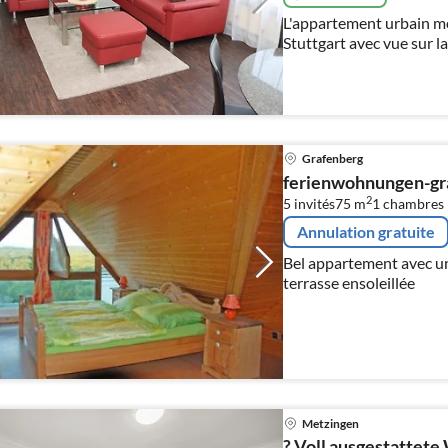
L'appartement urbain mo
Stuttgart avec vue sur la
Grafenberg
ferienwohnungen-gr
2
5 invités
75 m
1
chambres
Annulation gratuite
Bel appartement avec un
terrasse ensoleillée
Metzingen
? Voll ausgestattet