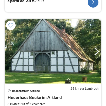
35
€
à partir de
/ nuit
l
26 km sur Lembruch
Badbergen im Artland
Pri
Heuerhaus Beuke im Artland
à
2
par
8 invités
140 m
4
chambres