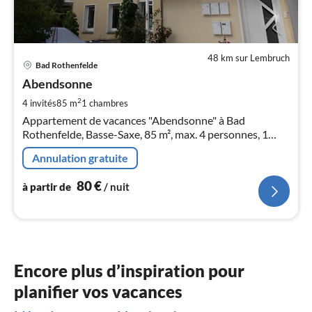
48 km sur Lembruch
Pri
Bad Rothenfelde
à
Abendsonne
par
de
2
4 invités
85 m
1
chambres
8
Appartement de vacances "Abendsonne" à Bad
pa
Rothenfelde, Basse-Saxe, 85 m², max. 4 personnes, 1
nui
pièce.
Annulation gratuite
l
80
€
à partir de
/ nuit
Encore plus d’inspiration pour
planifier vos vacances