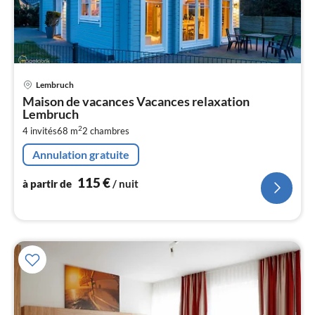
Pri
Lembruch
à
Maison de vacances Vacances relaxation
par
Lembruch
de
1
2
4 invités
68 m
2
chambres
pa
Annulation gratuite
nui
115
€
à partir de
/ nuit
l