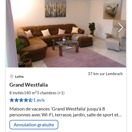
37 km sur Lembruch
Lotte
Pri
Grand Westfalia
à
2
par
8 invités
140 m
3
chambres (+1)
de
1 avis
1
Maison de vacances 'Grand Westfalia' jusqu'à 8
pa
personnes avec Wi-Fi, terrasse, jardin, salle de sport et 4
nui
vélos électriques gratuits.
Annulation gratuite
l