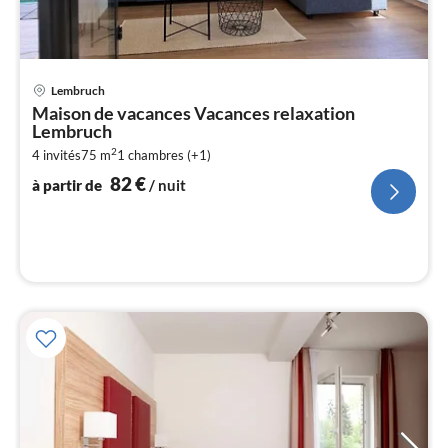
Pri
Lembruch
à
Maison de vacances Vacances relaxation
par
Lembruch
de
8
2
4 invités
75 m
1
chambres (+1)
82
€
pa
à partir de
/ nuit
nui
l