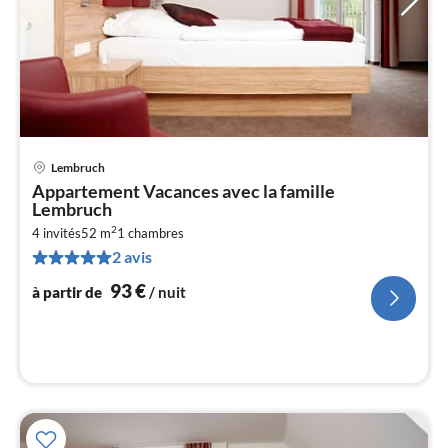
Lembruch
Pri
Appartement Vacances avec la famille
à
Lembruch
par
2
4 invités
52 m
1
chambres
de
9
2 avis
pa
93
€
à partir de
/ nuit
nui
l