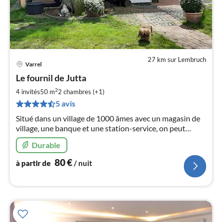
27 km sur Lembruch
Varrel
Pri
Le fournil de Jutta
à
2
par
4 invités
50 m
2
chambres (+1)
de
5 avis
8
Situé dans un village de 1000 âmes avec un magasin de
pa
village, une banque et une station-service, on peut
nui
trouver le calme et la détente sous les chênes géants.
Durable
l
80
€
à partir de
/ nuit