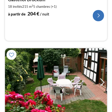
par
de
2
18 invités
215 m
5
chambres (+1)
2
204
€
à partir de
/ nuit
pa
nui
l