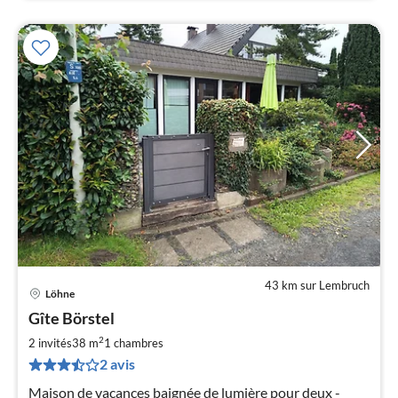
43 km sur Lembruch
Löhne
Pri
Gîte Börstel
à
2
par
2 invités
38 m
1
chambres
de
2 avis
9
Maison de vacances baignée de lumière pour deux -
pa