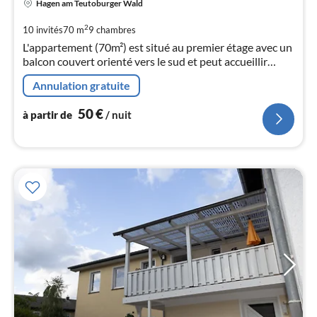
Hagen am Teutoburger Wald
à
par
2
10 invités
70 m
9
chambres
de
L'appartement (70m²) est situé au premier étage avec un
5
balcon couvert orienté vers le sud et peut accueillir
pa
jusqu'à 6 personnes. En cas de besoin supplémentaire,
nui
Annulation gratuite
un appartement au sous-sol peut accueillir 4 personnes.
50
€
à partir de
/ nuit
l