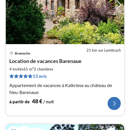
21 km sur Lembruch
Bramsche
Pri
Location de vacances Barenaue
à
2
par
4 invités
65 m
2
chambres
de
13 avis
4
Appartement de vacances à Kalkriese au château de
pa
Neu-Barenaue
nui
48
€
à partir de
/ nuit
l