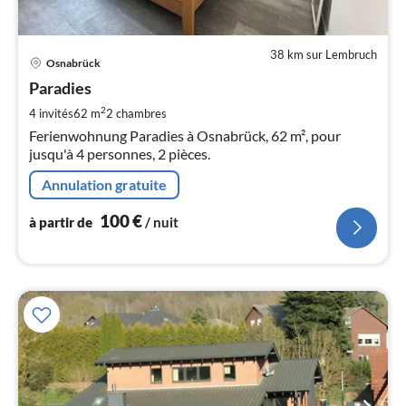
38 km sur Lembruch
Pri
Osnabrück
à
Paradies
par
de
2
4 invités
62 m
2
chambres
1
Ferienwohnung Paradies à Osnabrück, 62 m², pour
pa
jusqu'à 4 personnes, 2 pièces.
nui
Annulation gratuite
l
100
€
à partir de
/ nuit