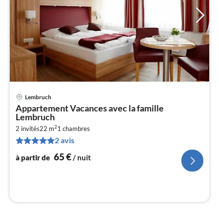
Lembruch
Pri
Appartement Vacances avec la famille
à
Lembruch
par
2
2 invités
22 m
1
chambres
de
6
2 avis
pa
65
€
à partir de
/ nuit
nui
l