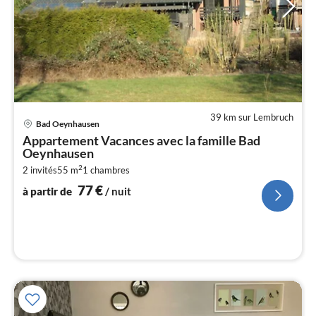
39 km sur Lembruch
Pri
Bad Oeynhausen
à
Appartement Vacances avec la famille Bad
par
Oeynhausen
de
7
2
2 invités
55 m
1
chambres
77
€
pa
à partir de
/ nuit
nui
l