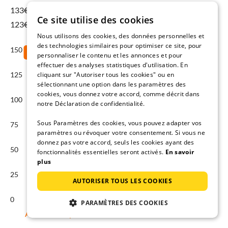
133€
pour 15 août - 22 août
Ce site utilise des cookies
123€ Moyenne annuelle
Nous utilisons des cookies, des données personnelles et
des technologies similaires pour optimiser ce site, pour
150
personnaliser le contenu et les annonces et pour
effectuer des analyses statistiques d'utilisation. En
cliquant sur "Autoriser tous les cookies" ou en
125
sélectionnant une option dans les paramètres des
cookies, vous donnez votre accord, comme décrit dans
100
notre Déclaration de confidentialité.
Sous Paramètres des cookies, vous pouvez adapter vos
75
paramètres ou révoquer votre consentement. Si vous ne
donnez pas votre accord, seuls les cookies ayant des
50
fonctionnalités essentielles seront activés.
En savoir
plus
25
AUTORISER TOUS LES COOKIES
0
PARAMÈTRES DES COOKIES
Août
Sep
Oct
Nov
Déc
Jan