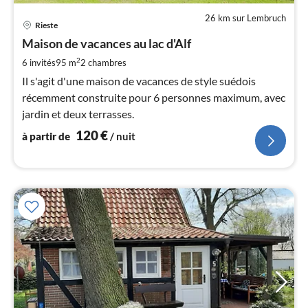
26 km sur Lembruch
Pri
Rieste
à
Maison de vacances au lac d'Alf
par
de
2
6 invités
95 m
2
chambres
1
Il s'agit d'une maison de vacances de style suédois
pa
récemment construite pour 6 personnes maximum, avec
nui
jardin et deux terrasses.
120
€
à partir de
/ nuit
l