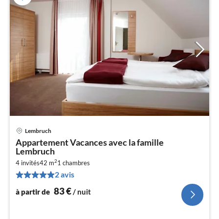
Lembruch
Pri
Appartement Vacances avec la famille
à
Lembruch
par
2
4 invités
42 m
1
chambres
de
8
2 avis
pa
83
€
à partir de
/ nuit
nui