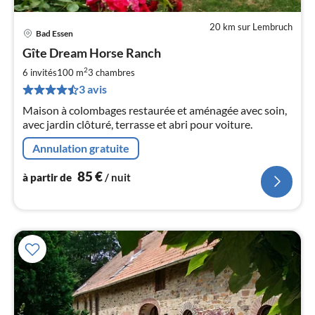
20 km sur Lembruch
Bad Essen
Pri
Gîte Dream Horse Ranch
à
2
par
6 invités
100 m
3
chambres
de
3 avis
8
Maison à colombages restaurée et aménagée avec soin,
pa
avec jardin clôturé, terrasse et abri pour voiture.
nui
Annulation gratuite
l
85
€
à partir de
/ nuit