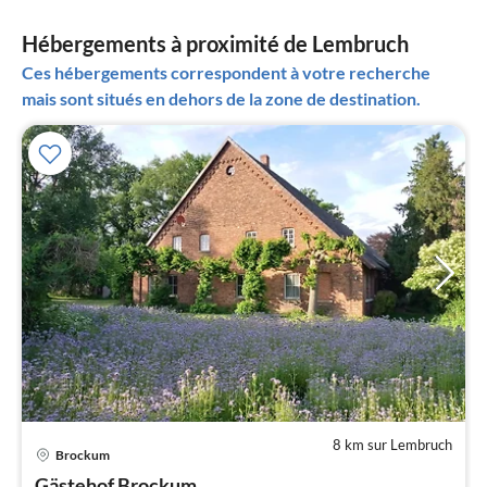
Hébergements à proximité de Lembruch
Ces hébergements correspondent à votre recherche
mais sont situés en dehors de la zone de destination.
8 km sur Lembruch
Pri
Brockum
à
Gästehof Brockum