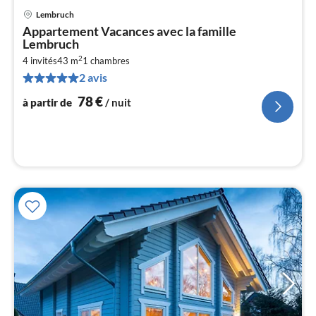
Lembruch
Pri
Appartement Vacances avec la famille
à
Lembruch
par
2
4 invités
43 m
1
chambres
de
7
2 avis
pa
78
€
à partir de
/ nuit
nui
l