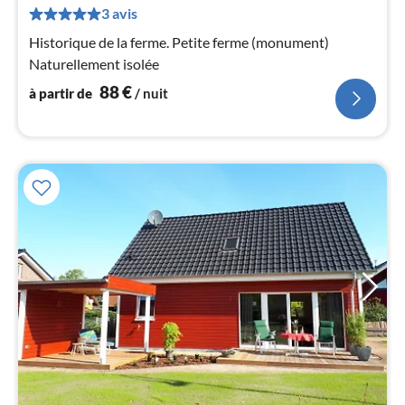
de
3 avis
8
Historique de la ferme. Petite ferme (monument)
pa
Naturellement isolée
nui
88
€
à partir de
/ nuit
l