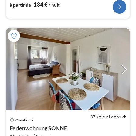
134
€
à partir de
/ nuit
37 km sur Lembruch
Osnabrück
Pri
Ferienwohnung SONNE
à
2