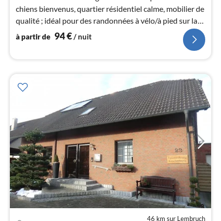
chiens bienvenus, quartier résidentiel calme, mobilier de
nui
qualité ; idéal pour des randonnées à vélo/à pied sur la
Werre/Weser et le Wiehengebirge, détente.
l
94
€
à partir de
/ nuit
46 km sur Lembruch
Pri