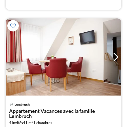
l
Lembruch
Pri
Appartement Vacances avec la famille
à
Lembruch
par
2
4 invités
41 m
1
chambres
de