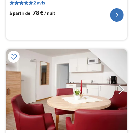
7
2 avis
pa
78
€
à partir de
/ nuit
nui
l