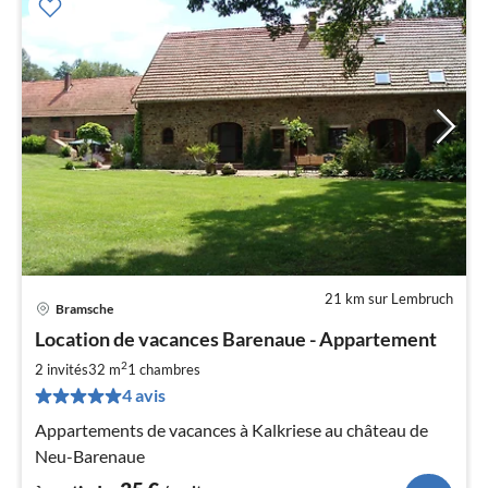
21 km sur Lembruch
Bramsche
Pri
Location de vacances Barenaue - Appartement
à
2
par
2 invités
32 m
1
chambres
de
4 avis
3
Appartements de vacances à Kalkriese au château de
pa
Neu-Barenaue
nui