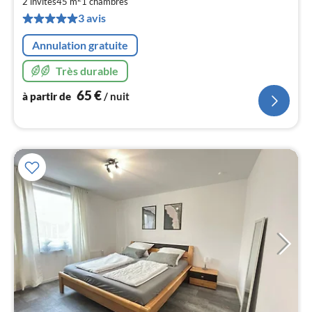
par
2 invités
45 m
1
chambres
de
3 avis
6
pa
Annulation gratuite
nui
Très durable
l
65
€
à partir de
/ nuit