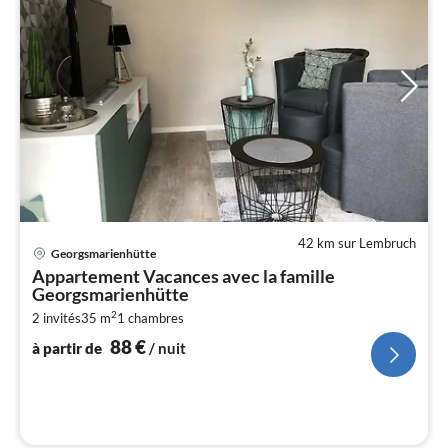
42 km sur Lembruch
Pri
Georgsmarienhütte
à
Appartement Vacances avec la famille
par
Georgsmarienhütte
de
8
2
2 invités
35 m
1
chambres
88
€
pa
à partir de
/ nuit
nui
l