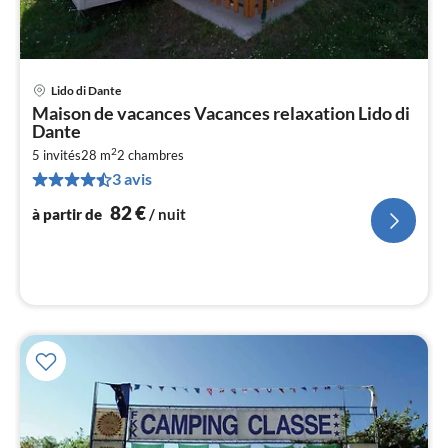
Lido di Dante
Pri
Maison de vacances Vacances relaxation Lido di
à
Dante
par
2
5 invités
28 m
2
chambres
de
8
3 avis
pa
82
€
à partir de
/ nuit
nui
l