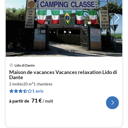
Lido di Dante
Pri
Maison de vacances Vacances relaxation Lido di
à
Dante
par
2
2 invités
20 m
1
chambres
de
7
1 avis
pa
71
€
à partir de
/ nuit
nui
l