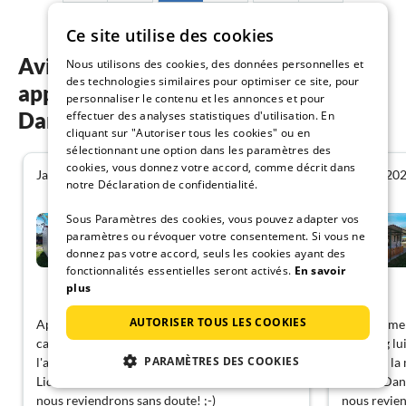
Ce site utilise des cookies
Avis des clients sur nos
Nous utilisons des cookies, des données personnelles et
des technologies similaires pour optimiser ce site, pour
appartements de vacances à Lido di
personnaliser le contenu et les annonces et pour
Dante
effectuer des analyses statistiques d'utilisation. En
cliquant sur "Autoriser tous les cookies" ou en
sélectionnant une option dans les paramètres des
cookies, vous donnez votre accord, comme décrit dans
Janvier 2023
Janvier 20
4.4
notre Déclaration de confidentialité.
Sous Paramètres des cookies, vous pouvez adapter vos
Maison de vacances
Vacances relaxation Lido di
paramètres ou révoquer votre consentement. Si vous ne
Dante
donnez pas votre accord, seuls les cookies ayant des
Lido di Dante
fonctionnalités essentielles seront activés.
En savoir
plus
Montrer allemand
AUTORISER TOUS LES COOKIES
Appartement meublé très utile pour le
Appartement
camping lui-même est tout à fait OK, mais
camping lui
PARAMÈTRES DES COOKIES
l'accès à la mer est un peu loin, et la place à
l'accès à la
Lido di Dante est un peu répétitive, ... mais
Lido di Dant
nous reviendrons sans doute! ;-)
nous revien