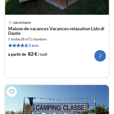
Lido di Dante
Pri
Maison de vacances Vacances relaxation Lido di
à
Dante
par
2
5 invités
28 m
2
chambres
de
8
3 avis
pa
82
€
à partir de
/ nuit
nui
l