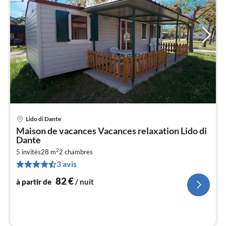
Lido di Dante
Pri
Maison de vacances Vacances relaxation Lido di
à
Dante
par
2
5 invités
28 m
2
chambres
de
8
3 avis
pa
82
€
à partir de
/ nuit
nui
l