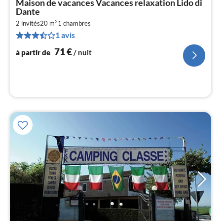
Maison de vacances Vacances relaxation Lido di
à
Dante
par
2
2 invités
20 m
1
chambres
de
7
1 avis
pa
71
€
à partir de
/ nuit
nui
l