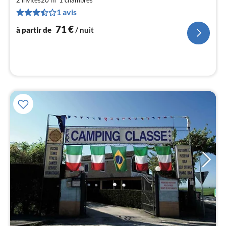
de
7
1 avis
pa
71
€
à partir de
/ nuit
nui
l