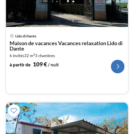
Pri
Lido di Dante
à
Maison de vacances Vacances relaxation Lido di
par
Dante
de
1
2
6 invités
32 m
3
chambres
109
€
pa
à partir de
/ nuit
nui
l