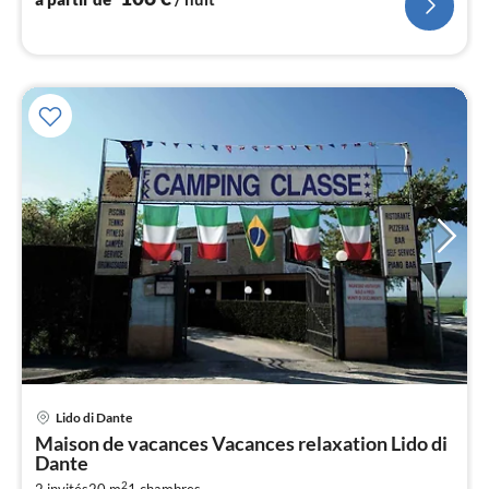
l
Lido di Dante
Pri
Maison de vacances Vacances relaxation Lido di
à
Dante
par
2
2 invités
20 m
1
chambres