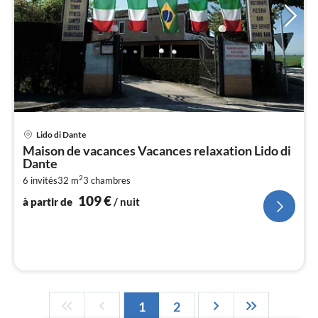
Pri
Lido di Dante
à
Maison de vacances Vacances relaxation Lido di
par
Dante
de
1
2
6 invités
32 m
3
chambres
109
€
pa
à partir de
/ nuit
nui
l
1
2