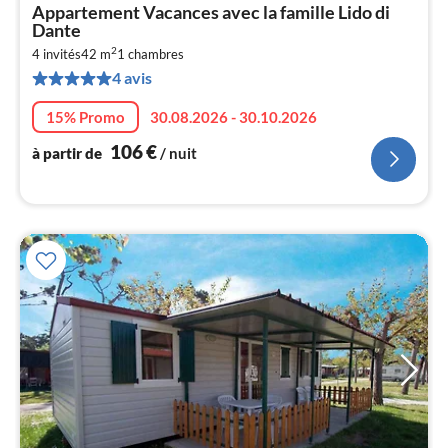
Pri
Appartement Vacances avec la famille Lido di
à
Dante
par
2
4 invités
42 m
1
chambres
de
1
4 avis
pa
15% Promo
30.08.2026 - 30.10.2026
nui
106
€
à partir de
/ nuit
l