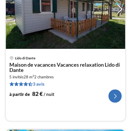
Lido di Dante
Pri
Maison de vacances Vacances relaxation Lido di
à
Dante
par
2
5 invités
28 m
2
chambres
de
8
3 avis
pa
82
€
à partir de
/ nuit
nui
l