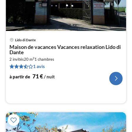
Lido di Dante
Pri
Maison de vacances Vacances relaxation Lido di
à
Dante
par
2
2 invités
20 m
1
chambres
de
7
1 avis
pa
71
€
à partir de
/ nuit
nui
l