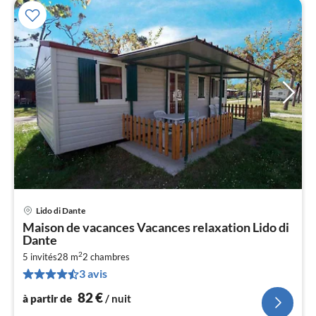
Lido di Dante
Pri
Maison de vacances Vacances relaxation Lido di
à
Dante
par
2
5 invités
28 m
2
chambres
de
8
3 avis
pa
82
€
à partir de
/ nuit
nui