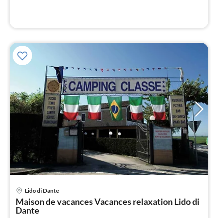
l
Pri
Lido di Dante
à
Maison de vacances Vacances relaxation Lido di
par
Dante
de