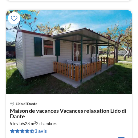
Lido di Dante
Pri
Maison de vacances Vacances relaxation Lido di
à
Dante
par
2
5 invités
28 m
2
chambres
de
8
3 avis