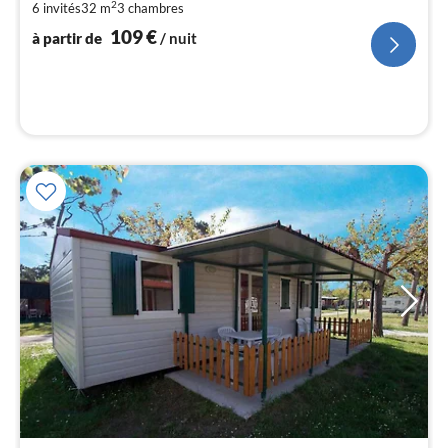
1
2
6 invités
32 m
3
chambres
109
€
pa
à partir de
/ nuit
nui
l