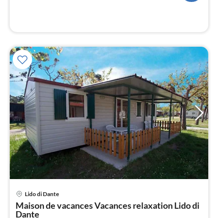
l
Lido di Dante
Pri
Maison de vacances Vacances relaxation Lido di
à
Dante