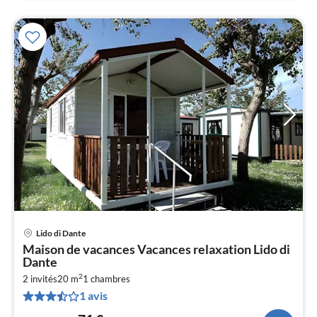
Lido di Dante
Pri
Maison de vacances Vacances relaxation Lido di
à
Dante
par
2
2 invités
20 m
1
chambres
de
7
1 avis
pa