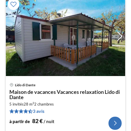
Lido di Dante
Pri
Maison de vacances Vacances relaxation Lido di
à
Dante
par
2
5 invités
28 m
2
chambres
de
8
3 avis
pa
82
€
à partir de
/ nuit
nui