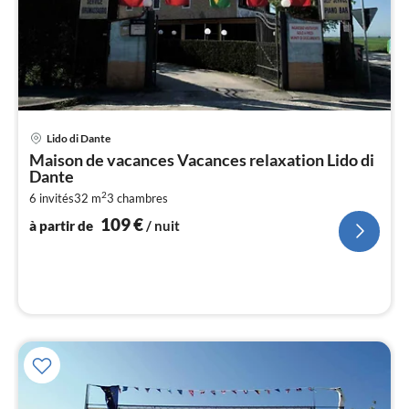
Pri
Lido di Dante
à
Maison de vacances Vacances relaxation Lido di
par
Dante
de
1
2
6 invités
32 m
3
chambres
109
€
pa
à partir de
/ nuit
nui
l