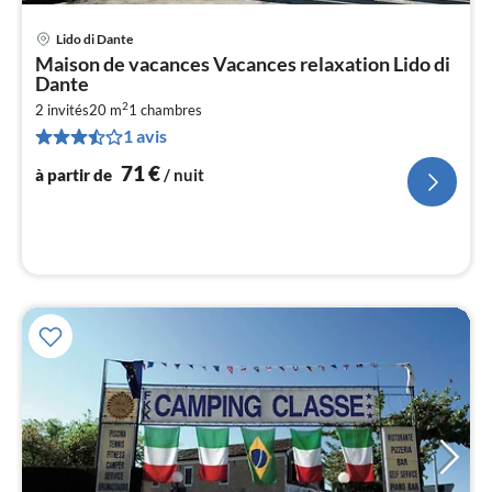
Lido di Dante
Pri
Maison de vacances Vacances relaxation Lido di
à
Dante
par
2
2 invités
20 m
1
chambres
de
7
1 avis
pa
71
€
à partir de
/ nuit
nui
l