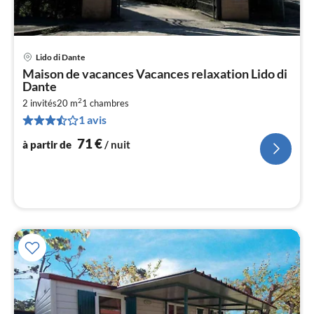
Lido di Dante
Pri
Maison de vacances Vacances relaxation Lido di
à
Dante
par
2
2 invités
20 m
1
chambres
de
7
1 avis
pa
71
€
à partir de
/ nuit
nui
l