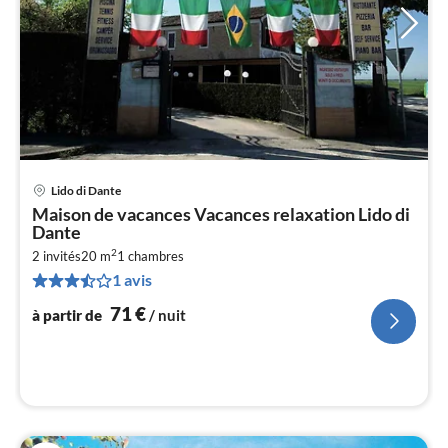
Lido di Dante
Pri
Maison de vacances Vacances relaxation Lido di
à
Dante
par
2
2 invités
20 m
1
chambres
de
7
1 avis
pa
71
€
à partir de
/ nuit
nui
l