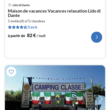
Lido di Dante
Pri
Maison de vacances Vacances relaxation Lido di
à
Dante
par
2
5 invités
28 m
2
chambres
de
8
3 avis
pa
82
€
à partir de
/ nuit
nui
l