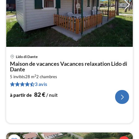
Lido di Dante
Pri
Maison de vacances Vacances relaxation Lido di
à
Dante
par
2
5 invités
28 m
2
chambres
de
8
3 avis
pa
82
€
à partir de
/ nuit
nui
l