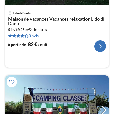
Lido di Dante
Pri
Maison de vacances Vacances relaxation Lido di
à
Dante
par
2
5 invités
28 m
2
chambres
de
8
3 avis
pa
82
€
à partir de
/ nuit
nui
l