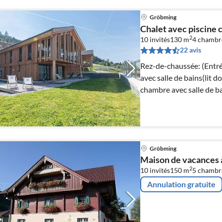
Gröbming
Chalet avec piscine 
2
10 invités
130 m
4
chambr
22 avis
Rez-de-chaussée: (Entré
avec salle de bains(lit 
chambre avec salle de b
Gröbming
Maison de vacances 
2
10 invités
150 m
5
chambr
Annulation gratuite