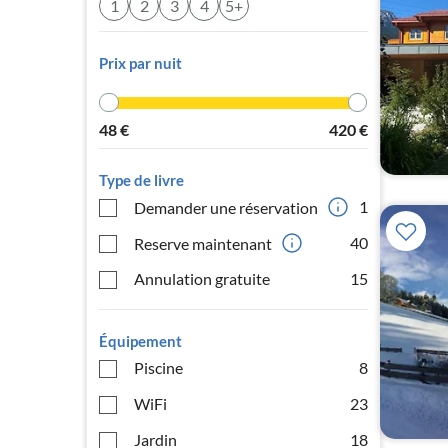
1
2
3
4
5+
Prix par nuit
48
€
420
€
Type de livre
1
Demander une réservation
40
Reserve maintenant
Annulation gratuite
15
Équipement
Piscine
8
WiFi
23
Jardin
18