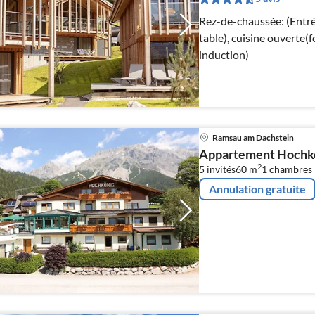
Rez-de-chaussée: (Entrée
table), cuisine ouverte(
induction)
Ramsau am Dachstein
Appartement Hochk
2
5 invités
60 m
1
chambres
Annulation gratuite