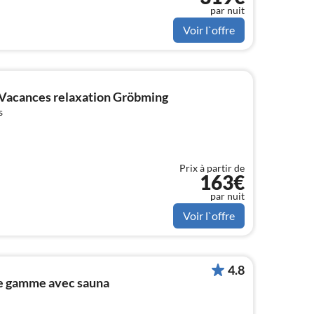
par nuit
Voir l`offre
Vacances relaxation Gröbming
s
Prix à partir de
163€
par nuit
Voir l`offre
4.8
e gamme avec sauna