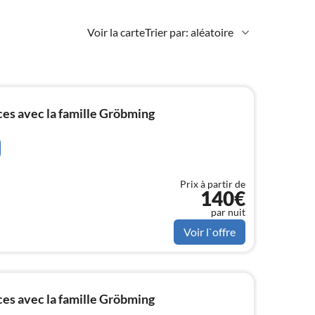
Voir la carte
Trier par: aléatoire
s avec la famille Gröbming
Prix à partir de
140€
par nuit
Voir l`offre
s avec la famille Gröbming