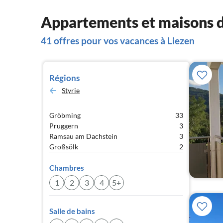
Appartements et maisons d
41 offres pour vos vacances à Liezen
Régions
Styrie
Gröbming
33
Pruggern
3
Ramsau am Dachstein
3
Großsölk
2
Chambres
1
2
3
4
5+
Salle de bains