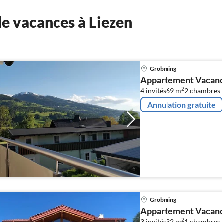
e vacances à Liezen
Gröbming
Appartement Vacance
2
4 invités
69 m
2
chambres
Annulation gratuite
Gröbming
Appartement Vacance
2
3 invités
32 m
1
chambres