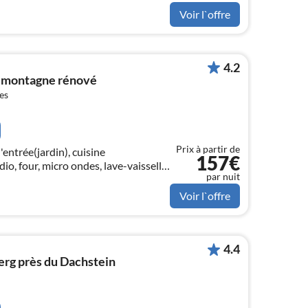
Voir l`offre
4.2
e montagne rénové
es
Prix à partir de
'entrée(jardin), cuisine
157€
dio, four, micro ondes, lave-vaisselle
par nuit
teur/congélateur), WC(WC))
Voir l`offre
4.4
rg près du Dachstein