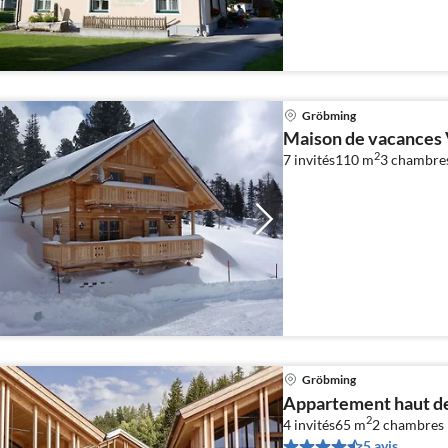
Gröbming
Maison de vacances 
2
7 invités
110 m
3
chambre
Gröbming
Appartement haut d
2
4 invités
65 m
2
chambres
5 avis