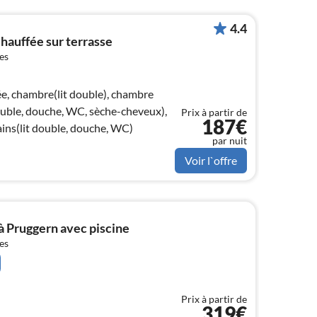
4.4
chauffée sur terrasse
es
e, chambre(lit double), chambre
double, douche, WC, sèche-cheveux),
Prix à partir de
187€
ains(lit double, douche, WC)
par nuit
Voir l`offre
à Pruggern avec piscine
es
Prix à partir de
319€