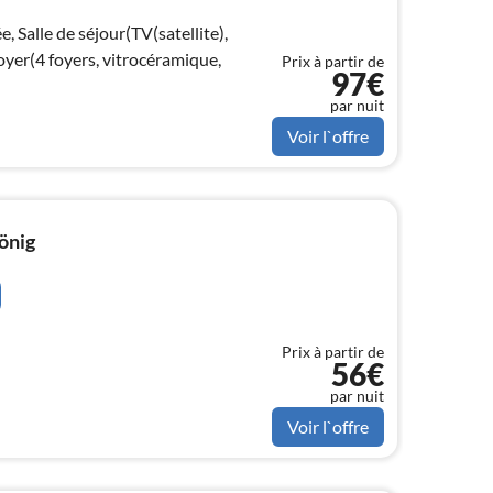
, Salle de séjour(TV(satellite),
foyer(4 foyers, vitrocéramique,
Prix à partir de
97€
par nuit
Voir l`offre
önig
Prix à partir de
56€
par nuit
Voir l`offre