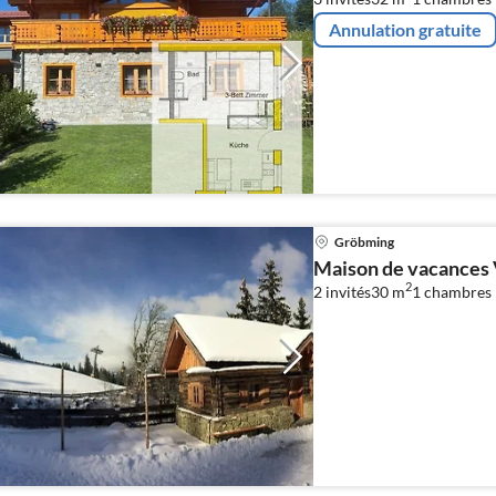
Annulation gratuite
Gröbming
Maison de vacances 
2
2 invités
30 m
1
chambres