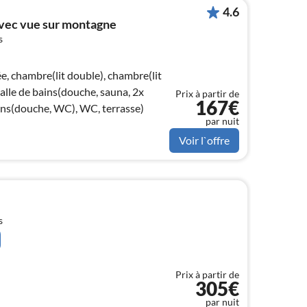
4.6
avec vue sur montagne
s
e, chambre(lit double), chambre(lit
salle de bains(douche, sauna, 2x
Prix à partir de
167€
ains(douche, WC), WC, terrasse)
par nuit
Voir l`offre
s
Prix à partir de
305€
par nuit