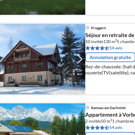
Pruggern
Séjour en retraite d
2
10 invités
130 m
5
chambr
14 avis
Annulation gratuite
Rez-de-chaussée: (hall d
ouverte(TV(satellite), ra
, combinaison réfrigéra
Ramsau am Dachstein
Appartement à Vorbe
2
2 invités
50 m
1
chambres
54 avis