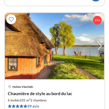
25%
Hohen Viecheln
Pri
Chaumière de style au bord du lac
à
2
par
6 invités
105 m
2
chambres
de
49 avis