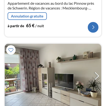
pa
Appartement de vacances au bord du lac Pinnow près
nui
de Schwerin. Région de vacances : Mecklembourg-
Poméranie occidentale
Annulation gratuite
l
65
€
à partir de
/ nuit