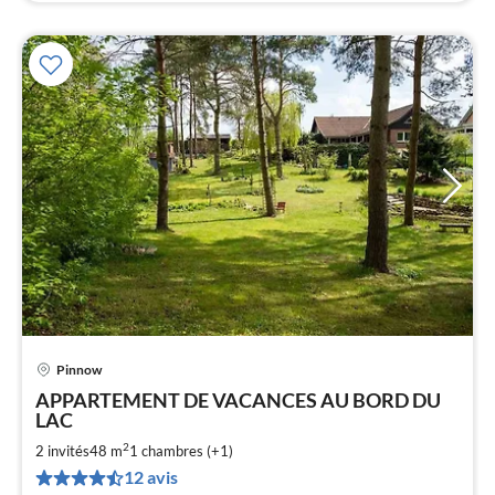
Pinnow
Pri
APPARTEMENT DE VACANCES AU BORD DU
à
LAC
par
2
2 invités
48 m
1
chambres (+1)
de
6
12 avis