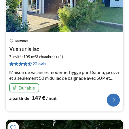
Dümmer
Pri
Vue sur le lac
à
2
par
7 invités
105 m
3
chambres (+1)
de
22 avis
1
Maison de vacances moderne, hygge pur ! Sauna, jacuzzi
pa
et à seulement 50 m du lac de baignade avec SUP et
nui
bateau.
Durable
l
147
€
à partir de
/ nuit