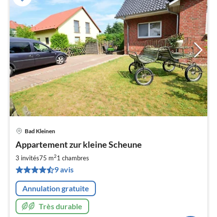
Bad Kleinen
Pri
Appartement zur kleine Scheune
à
2
par
3 invités
75 m
1
chambres
de
9 avis
5
pa
Annulation gratuite
nui
Très durable