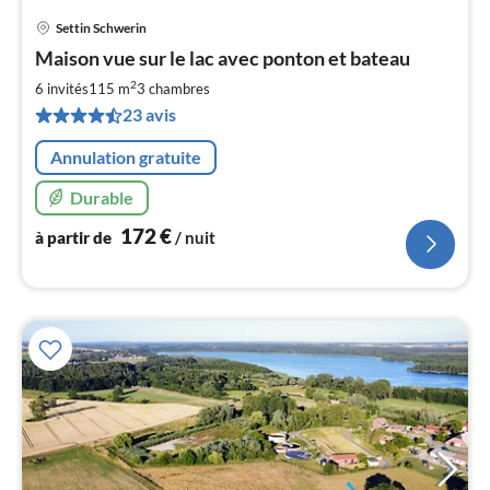
Settin Schwerin
Pri
Maison vue sur le lac avec ponton et bateau
à
2
par
6 invités
115 m
3
chambres
de
23 avis
1
pa
Annulation gratuite
nui
Durable
l
172
€
à partir de
/ nuit