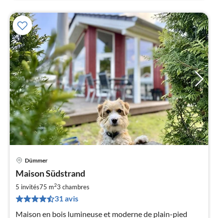
Dümmer
Pri
Maison Südstrand
à
2
par
5 invités
75 m
3
chambres
de
31 avis
1
Maison en bois lumineuse et moderne de plain-pied
pa