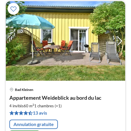
Bad Kleinen
Pri
Appartement Weideblick au bord du lac
à
2
par
4 invités
60 m
1
chambres (+1)
de
13 avis
5
pa
Annulation gratuite
nui