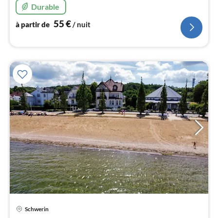
Durable
l
55
€
à partir de
/ nuit
Schwerin
Pri