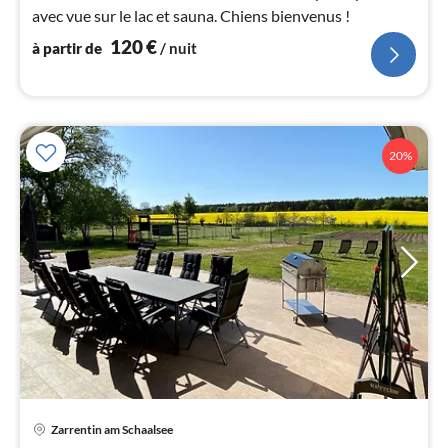
avec vue sur le lac et sauna. Chiens bienvenus !
nui
120
€
à partir de
/ nuit
l
20%
Zarrentin am Schaalsee
Pri