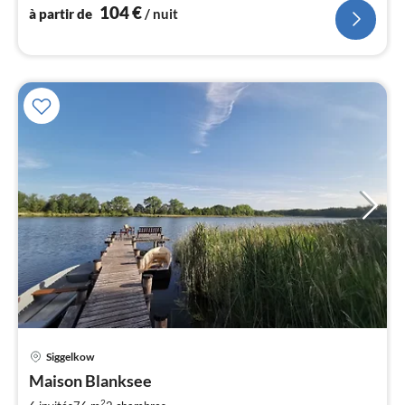
l
104
€
à partir de
/ nuit
Siggelkow
Pri
Maison Blanksee
à
2