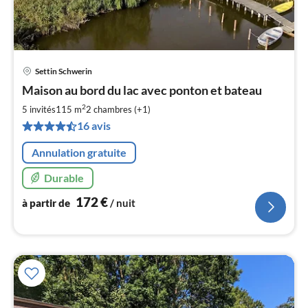
Settin Schwerin
Pri
Maison au bord du lac avec ponton et bateau
à
2
par
5 invités
115 m
2
chambres (+1)
de
16 avis
1
pa
Annulation gratuite
nui
Durable
l
172
€
à partir de
/ nuit