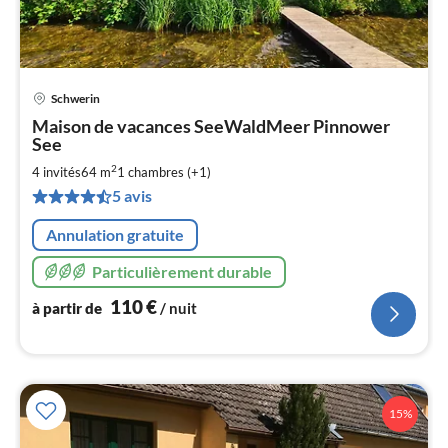
Schwerin
Pri
Maison de vacances SeeWaldMeer Pinnower
à
See
par
2
4 invités
64 m
1
chambres (+1)
de
1
5 avis
pa
Annulation gratuite
nui
Particulièrement durable
l
110
€
à partir de
/ nuit
15%