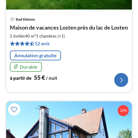
Bad Kleinen
Pri
Maison de vacances Losten près du lac de Losten
à
2
par
2 invités
40 m
1
chambres (+1)
de
12 avis
5
pa
Annulation gratuite
nui
Durable
l
55
€
à partir de
/ nuit
20%