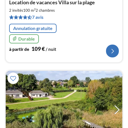
Location de vacances Villa sur la plage
à
2
par
2 invités
100 m
2
chambres
de
7 avis
1
pa
Annulation gratuite
nui
Durable
l
109
€
à partir de
/ nuit