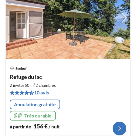
Seehof
Pri
Refuge du lac
à
2
par
2 invités
60 m
2
chambres
de
10 avis
1
pa
Annulation gratuite
nui
Très durable
l
156
€
à partir de
/ nuit