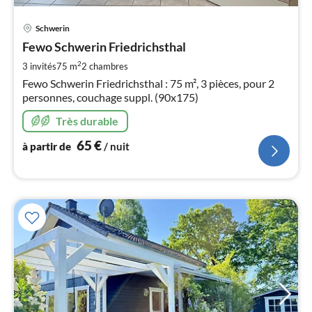
Pri
Schwerin
à
Fewo Schwerin Friedrichsthal
par
de
2
3 invités
75 m
2
chambres
6
Fewo Schwerin Friedrichsthal : 75 m², 3 pièces, pour 2
pa
personnes, couchage suppl. (90x175)
nui
Très durable
l
65
€
à partir de
/ nuit