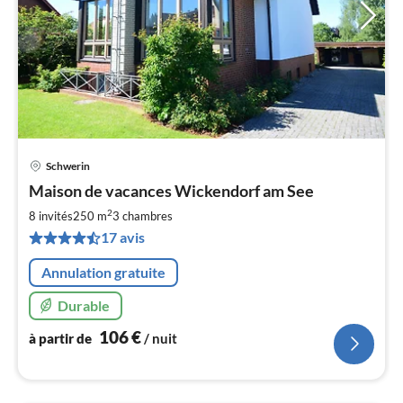
Schwerin
Pri
Maison de vacances Wickendorf am See
à
2
par
8 invités
250 m
3
chambres
de
17 avis
1
pa
Annulation gratuite
nui
Durable
l
106
€
à partir de
/ nuit