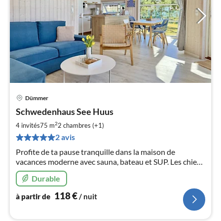
Dümmer
Pri
Schwedenhaus See Huus
à
2
par
4 invités
75 m
2
chambres (+1)
de
2 avis
1
Profite de ta pause tranquille dans la maison de
pa
vacances moderne avec sauna, bateau et SUP. Les chiens
nui
sont les bienvenus !
Durable
l
118
€
à partir de
/ nuit