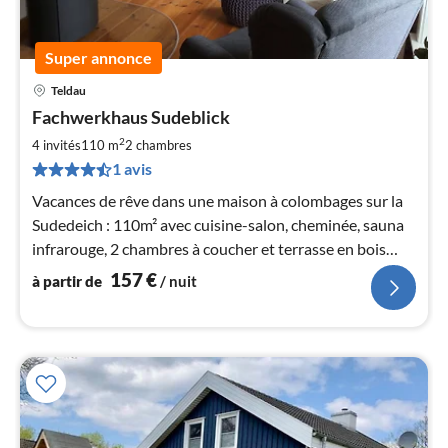
Super annonce
Teldau
Pri
Fachwerkhaus Sudeblick
à
2
par
4 invités
110 m
2
chambres
de
1 avis
1
Vacances de rêve dans une maison à colombages sur la
pa
Sudedeich : 110m² avec cuisine-salon, cheminée, sauna
nui
infrarouge, 2 chambres à coucher et terrasse en bois
dans la réserve de biosphère Elbtalaue.
l
157
€
à partir de
/ nuit