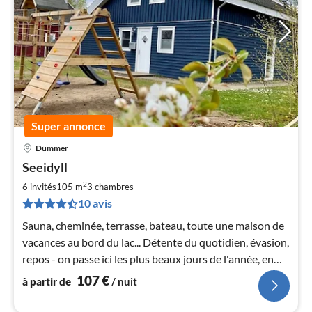
Super annonce
Dümmer
Pri
Seeidyll
à
2
par
6 invités
105 m
3
chambres
de
10 avis
1
Sauna, cheminée, terrasse, bateau, toute une maison de
pa
vacances au bord du lac... Détente du quotidien, évasion,
nui
repos - on passe ici les plus beaux jours de l'année, en
toute saison !
l
107
€
à partir de
/ nuit