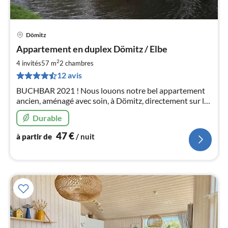
Dömitz
Pri
Appartement en duplex Dömitz / Elbe
à
2
par
4 invités
57 m
2
chambres
de
12 avis
4
BUCHBAR 2021 ! Nous louons notre bel appartement
pa
ancien, aménagé avec soin, à Dömitz, directement sur les
nui
rives du Meckl. Elbtalauen avec vue sur le port et à
Durable
seulement quelques minutes de la digue de l'Elbe.
l
47
€
à partir de
/ nuit