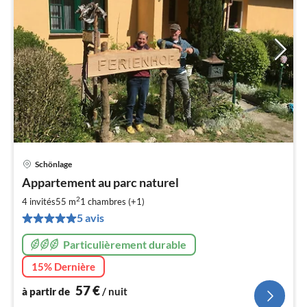
Schönlage
Pri
Appartement au parc naturel
à
2
par
4 invités
55 m
1
chambres (+1)
de
5 avis
5
pa
Particulièrement durable
nui
15% Dernière
57
€
à partir de
/ nuit
l