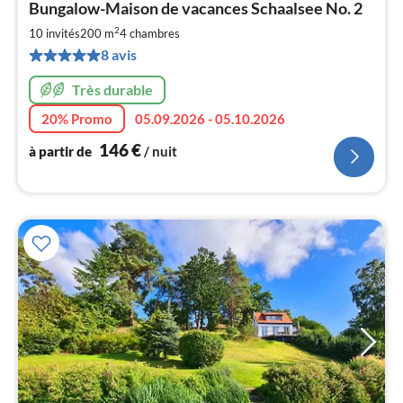
Bungalow-Maison de vacances Schaalsee No. 2
à
2
par
10 invités
200 m
4
chambres
de
8 avis
1
pa
Très durable
nui
20% Promo
05.09.2026 - 05.10.2026
146
€
à partir de
/ nuit
l