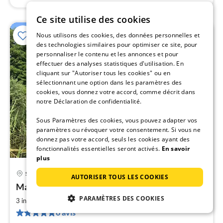
Ce site utilise des cookies
Nous utilisons des cookies, des données personnelles et
25%
des technologies similaires pour optimiser ce site, pour
personnaliser le contenu et les annonces et pour
effectuer des analyses statistiques d'utilisation. En
cliquant sur "Autoriser tous les cookies" ou en
sélectionnant une option dans les paramètres des
cookies, vous donnez votre accord, comme décrit dans
notre Déclaration de confidentialité.
Sous Paramètres des cookies, vous pouvez adapter vos
paramètres ou révoquer votre consentement. Si vous ne
donnez pas votre accord, seuls les cookies ayant des
fonctionnalités essentielles seront activés.
En savoir
plus
Schwerin
AUTORISER TOUS LES COOKIES
Pri
Maison vue sur le lac + bateau près de Schwerin
à
PARAMÈTRES DES COOKIES
2
par
3 invités
55 m
1
chambres
de
6 avis
9