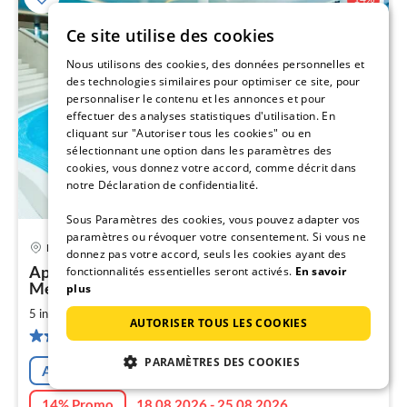
Ce site utilise des cookies
Nous utilisons des cookies, des données personnelles et
des technologies similaires pour optimiser ce site, pour
personnaliser le contenu et les annonces et pour
effectuer des analyses statistiques d'utilisation. En
cliquant sur "Autoriser tous les cookies" ou en
sélectionnant une option dans les paramètres des
cookies, vous donnez votre accord, comme décrit dans
notre Déclaration de confidentialité.
Sous Paramètres des cookies, vous pouvez adapter vos
paramètres ou révoquer votre consentement. Si vous ne
Kolberg
donnez pas votre accord, seuls les cookies ayant des
Pri
Appartement sur la plage avec piscine # Sauna #
fonctionnalités essentielles seront activés.
En savoir
à
Mer Baltique
plus
par
2
5 invités
50 m
1
chambres (+1)
de
AUTORISER TOUS LES COOKIES
8
13 avis
pa
PARAMÈTRES DES COOKIES
Annulation gratuite
nui
14% Promo
18.08.2026 - 25.08.2026