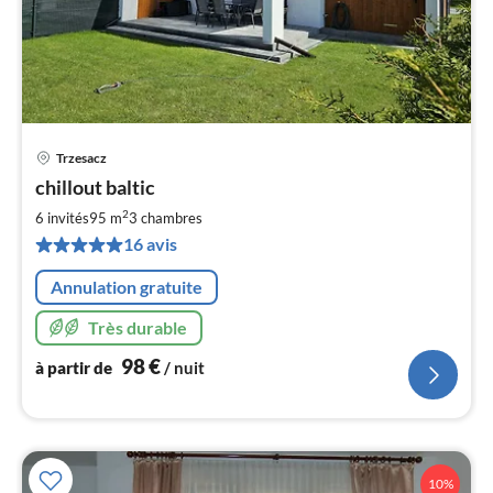
Trzesacz
Pri
chillout baltic
à
2
par
6 invités
95 m
3
chambres
de
16 avis
9
pa
Annulation gratuite
nui
Très durable
l
98
€
à partir de
/ nuit
10%