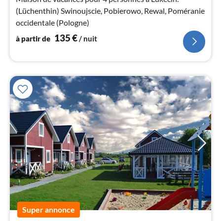
pa
(Lüchenthin) Swinoujscie, Pobierowo, Rewal, Poméranie
nui
occidentale (Pologne)
l
135
€
à partir de
/ nuit
Super annonce