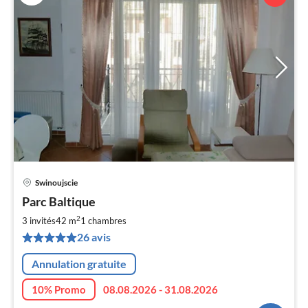
Swinoujscie
Pri
Parc Baltique
à
2
par
3 invités
42 m
1
chambres
de
26 avis
6
pa
Annulation gratuite
nui
10% Promo
08.08.2026 - 31.08.2026