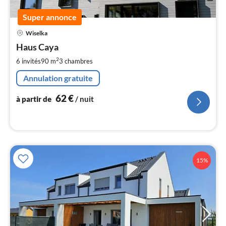
Super annonce
Pri
Wiselka
à
Haus Caya
par
de
2
6 invités
90 m
3
chambres
6
Annulation gratuite
pa
nui
62
€
à partir de
/ nuit
l
15%