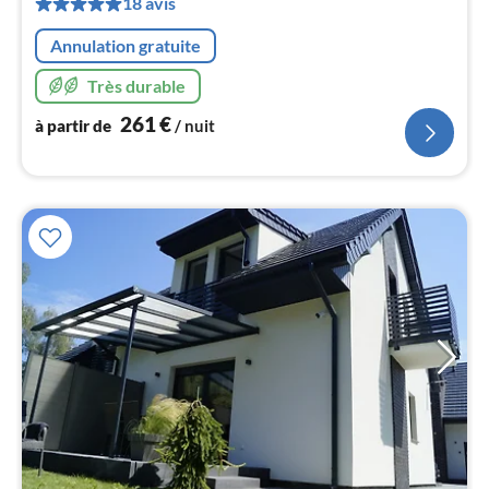
2
18 avis
pa
Annulation gratuite
nui
Très durable
l
261
€
à partir de
/ nuit