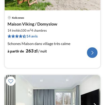
Kołczewo
Pri
Maison Viking / Domyslow
à
2
par
14 invités
100 m
4
chambres
de
14 avis
2
Schones Maison dans village très calme
pa
nui
263
zl
à partir de
/ nuit
l