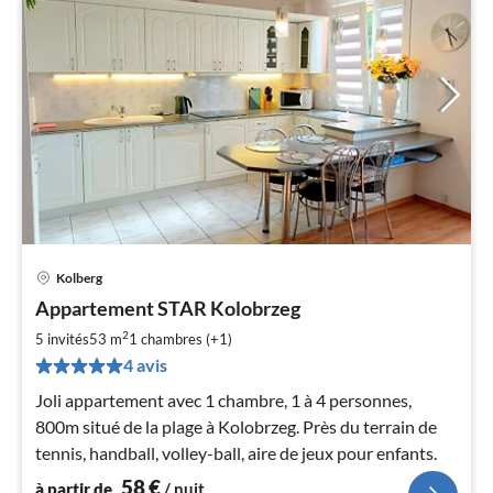
Kolberg
Pri
Appartement STAR Kolobrzeg
à
2
par
5 invités
53 m
1
chambres (+1)
de
4 avis
5
Joli appartement avec 1 chambre, 1 à 4 personnes,
pa
800m situé de la plage à Kolobrzeg. Près du terrain de
nui
tennis, handball, volley-ball, aire de jeux pour enfants.
l
58
€
à partir de
/ nuit