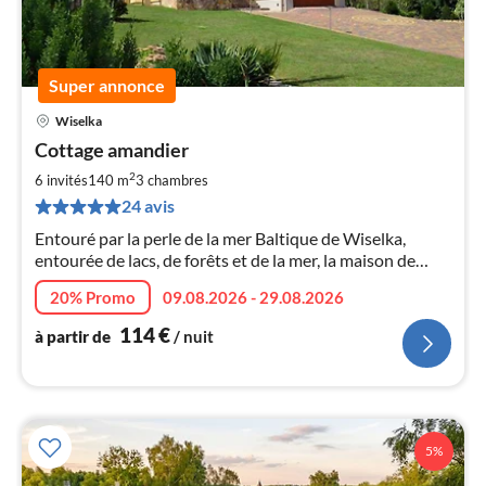
Super annonce
Wiselka
Pri
Cottage amandier
à
2
par
6 invités
140 m
3
chambres
de
24 avis
1
Entouré par la perle de la mer Baltique de Wiselka,
pa
entourée de lacs, de forêts et de la mer, la maison de
nui
vacances luxueusement meublée Mandelbaum avec un
20% Promo
09.08.2026 - 29.08.2026
jardin clos de 1200m².
l
114
€
à partir de
/ nuit
5%