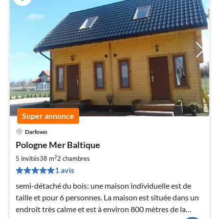
Super annonce
Darłowo
Pri
Pologne Mer Baltique
à
2
par
5 invités
38 m
2
chambres
de
1 avis
9
semi-détaché du bois: une maison individuelle est de
pa
taille et pour 6 personnes. La maison est située dans un
nui
endroit très calme et est à environ 800 mètres de la