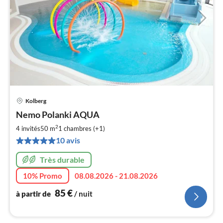
Kolberg
Pri
Nemo Polanki AQUA
à
2
par
4 invités
50 m
1
chambres (+1)
de
10 avis
8
pa
Très durable
nui
10% Promo
08.08.2026 - 21.08.2026
85
€
à partir de
/ nuit
l