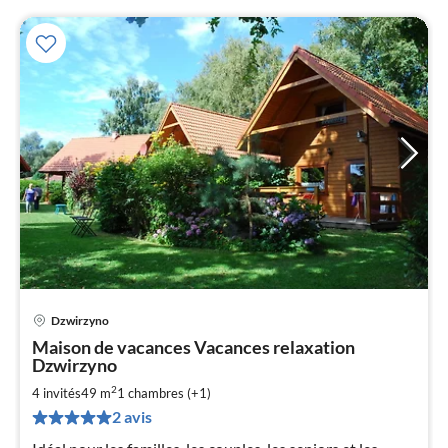
Dzwirzyno
Pri
Maison de vacances Vacances relaxation
à
Dzwirzyno
par
2
4 invités
49 m
1
chambres (+1)
de
4
2 avis
pa