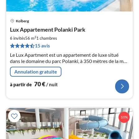
Kolberg
Pri
Lux Appartement Polanki Park
à
2
par
6 invités
56 m
1
chambres
de
15 avis
7
Le Lux Apartment est un appartement de luxe situé
pa
dans le domaine du parc Polanki, à 350 mètres de la mer.
nui
54 m² + terrasse de 18 m². Accès illimité à la zone Spa.
Annulation gratuite
Objet gardé.
l
70
€
à partir de
/ nuit
10%