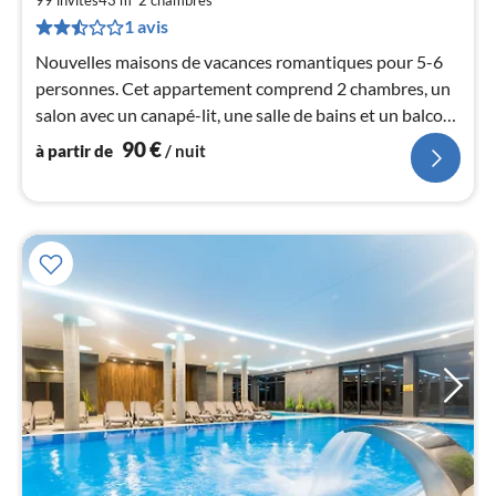
99 invités
43 m
2
chambres
de
9
1 avis
pa
Nouvelles maisons de vacances romantiques pour 5-6
nui
personnes. Cet appartement comprend 2 chambres, un
salon avec un canapé-lit, une salle de bains et un balcon.
l
Parking. Plage à 20
90
€
à partir de
/ nuit