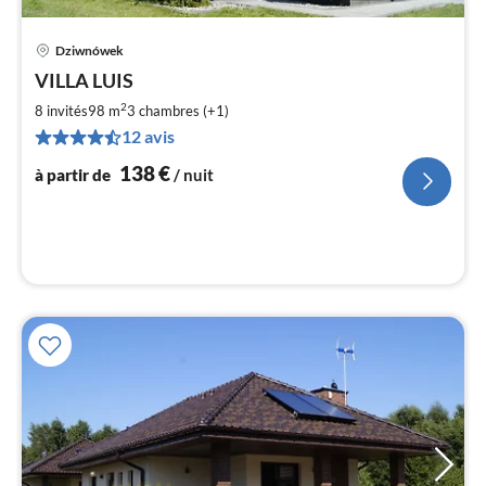
Dziwnówek
Pri
VILLA LUIS
à
2
par
8 invités
98 m
3
chambres (+1)
de
12 avis
1
138
€
à partir de
/ nuit
pa
nui
l