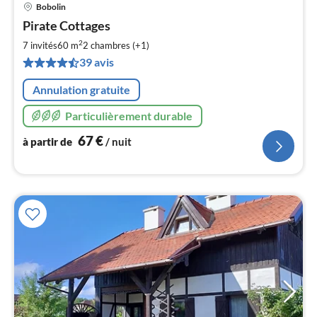
Bobolin
Pri
Pirate Cottages
à
2
par
7 invités
60 m
2
chambres (+1)
de
39 avis
6
pa
Annulation gratuite
nui
Particulièrement durable
l
67
€
à partir de
/ nuit