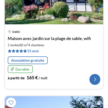
Dabki
Pri
Maison avec jardin sur la plage de sable, wifi
à
2
par
5 invités
80 m
4
chambres
de
15 avis
1
pa
Annulation gratuite
nui
Durable
l
165
€
à partir de
/ nuit