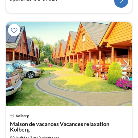
Kolberg
Pri
Maison de vacances Vacances relaxation
à
Kolberg
par
2