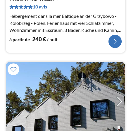
de
10 avis
2
Hébergement dans la mer Baltique an der Grzybowo -
pa
Kolobrzeg - Polen. Ferienhaus mit vier Schlafzimmer,
nui
Wohnzimmer mit Essraum, 3 Bader, Küche und Kamin,
Entfernung zum Ostseestrand 950m.
l
240
€
à partir de
/ nuit