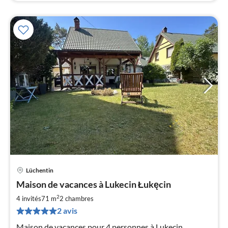
Lüchentin
Pri
Maison de vacances à Lukecin Łukęcin
à
2
par
4 invités
71 m
2
chambres
de
2 avis
1
Maison de vacances pour 4 personnes à Lukecin.