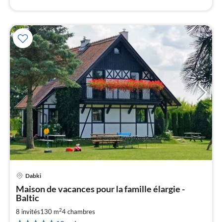
Dabki
Pri
Maison de vacances pour la famille élargie -
à
Baltic
par
2
8 invités
130 m
4
chambres
de