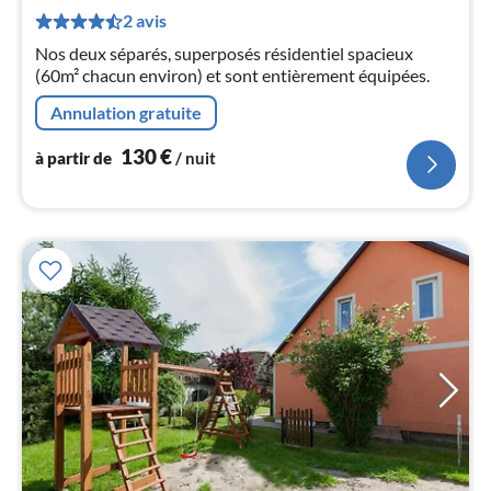
de
2 avis
1
Nos deux séparés, superposés résidentiel spacieux
pa
(60m² chacun environ) et sont entièrement équipées.
nui
Annulation gratuite
l
130
€
à partir de
/ nuit