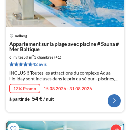
Kolberg
Pri
Appartement sur la plage avec piscine # Sauna #
à
Mer Baltique
par
2
6 invités
50 m
1
chambres (+1)
de
5
42 avis
pa
INCLUS !! Toutes les attractions du complexe Aqua
nui
Holiday sont incluses dans le prix du séjour - piscines,
jacuzzi, sauna, salle de sport.
13% Promo
15.08.2026 - 31.08.2026
l
54
€
à partir de
/ nuit
14%