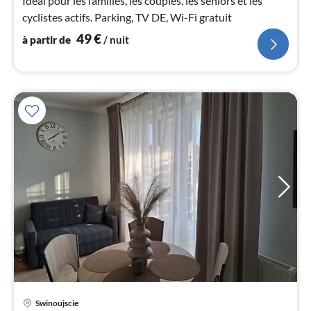
Idéal pour les familles, les couples, les seniors et les
nui
cyclistes actifs. Parking, TV DE, Wi-Fi gratuit
49
€
à partir de
/ nuit
l
Swinoujscie