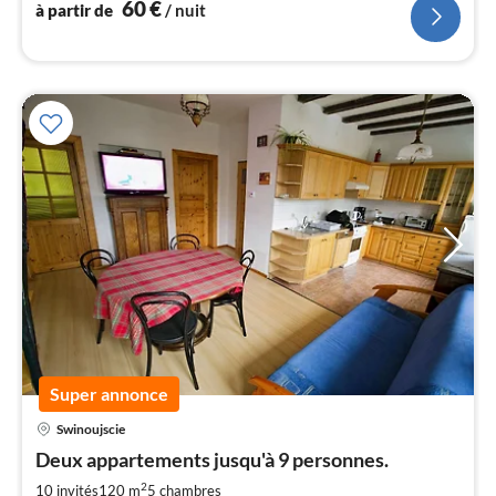
l
60
€
à partir de
/ nuit
Super annonce
Swinoujscie
Pri
Deux appartements jusqu'à 9 personnes.
à
2
par
10 invités
120 m
5
chambres