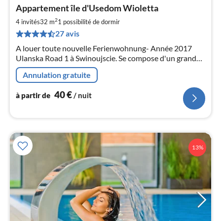
Pri
Appartement île d'Usedom Wioletta
à
2
par
4 invités
32 m
1
possibilité de dormir
de
27 avis
4
A louer toute nouvelle Ferienwohnung- Année 2017
pa
Ulanska Road 1 à Swinoujscie. Se compose d'un grand
nui
salon avec cuisine ouverte, salle de bains et un joli
Annulation gratuite
balcon.
l
40
€
à partir de
/ nuit
13%