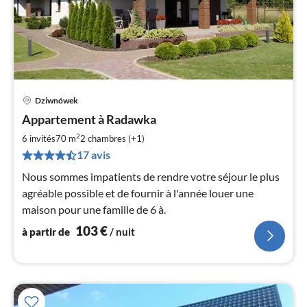
Dziwnówek
Pri
Appartement à Radawka
à
2
par
6 invités
70 m
2
chambres (+1)
de
17 avis
1
Nous sommes impatients de rendre votre séjour le plus
pa
agréable possible et de fournir à l'année louer une
nui
maison pour une famille de 6 à.
l
103
€
à partir de
/ nuit