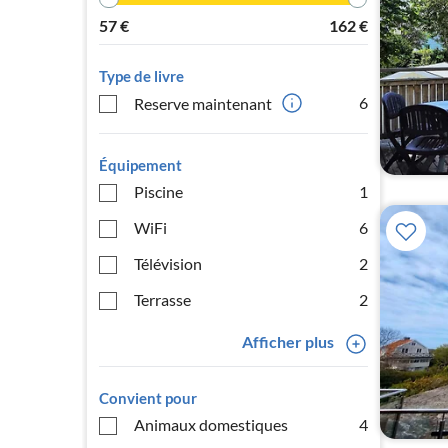
57
€
162
€
Type de livre
6
Reserve maintenant
Équipement
Piscine
1
WiFi
6
Télévision
2
Terrasse
2
Afficher plus
Convient pour
Animaux domestiques
4