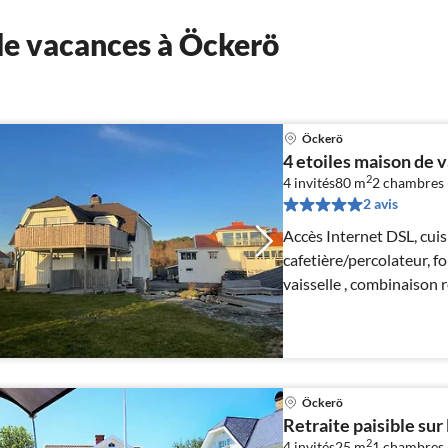
de vacances à Öckerö
Öckerö
4 etoiles maison de 
2
4 invités
80 m
2
chambres
2 avis
Accès Internet DSL, cuis
cafetière/percolateur, f
vaisselle , combinaison 
Öckerö
Retraite paisible sur
2
4 invités
25 m
1
chambres