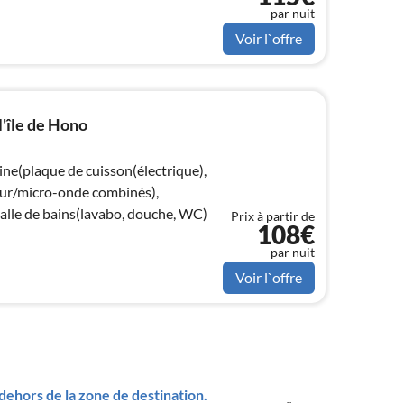
par nuit
Voir l`offre
l'île de Hono
ine(plaque de cuisson(électrique),
four/micro-onde combinés),
salle de bains(lavabo, douche, WC)
Prix à partir de
108€
par nuit
Voir l`offre
ehors de la zone de destination.