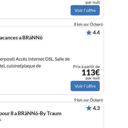
par nuit
Voir l`offre
8 km sur Öckerö
4.4
 vacances a BRäNNö
t DSL, Salle de
le), cuisine(plaque de
Prix à partir de
113€
par nuit
Voir l`offre
9 km sur Öckerö
4.3
 pour 8 a BRäNNö-By Traum
s