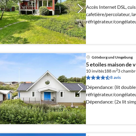
Accès Internet DSL, cuis
cafetière/percolateur, l
réfrigérateur/congélateu
Göteborg und Umgebung
5 etoiles maison de
2
10 invités
188 m
3
chambr
8 avis
Dépendance: (lit double
réfrigérateur/congélateu
Dépendance: (2x lit simp