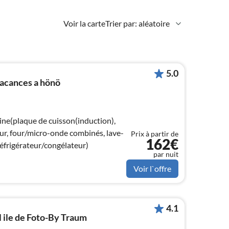
Voir la carte
Trier par: aléatoire
5.0
vacances a hönö
ine(plaque de cuisson(induction),
our, four/micro-onde combinés, lave-
Prix à partir de
162€
réfrigérateur/congélateur)
par nuit
Voir l`offre
4.1
 l ile de Foto-By Traum