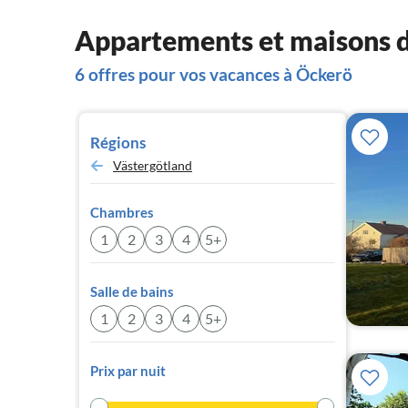
Appartements et maisons 
6 offres pour vos vacances à Öckerö
Régions
Västergötland
Chambres
1
2
3
4
5+
Salle de bains
1
2
3
4
5+
Prix par nuit