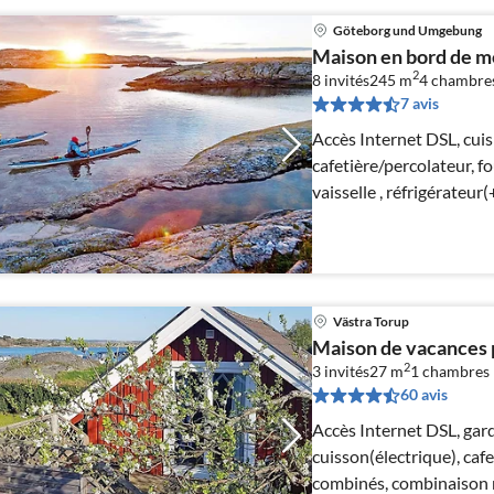
Göteborg und Umgebung
Maison en bord de me
2
8 invités
245 m
4
chambre
7 avis
Accès Internet DSL, cuis
cafetière/percolateur, f
vaisselle , réfrigérateur
Västra Torup
Maison de vacances 
2
3 invités
27 m
1
chambres
60 avis
Accès Internet DSL, ga
cuisson(électrique), caf
combinés, combinaison r