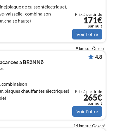
ine(plaque de cuisson(électrique),
ave-vaisselle , combinaison
Prix à partir de
171€
r, chaise haute)
par nuit
Voir l`offre
9 km sur Öckerö
4.8
 vacances a BRäNNö
es
, combinaison
r, plaques chauffantes électriques)
Prix à partir de
265€
le)
par nuit
Voir l`offre
14 km sur Öckerö