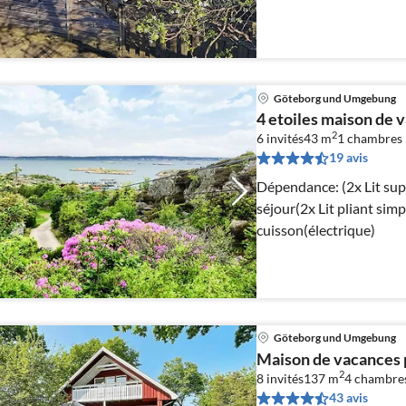
Göteborg und Umgebung
4 etoiles maison de
2
6 invités
43 m
1
chambres
19 avis
Dépendance: (2x Lit superposé) Accès Interne
séjour(2x Lit pliant simp
cuisson(électrique)
Göteborg und Umgebung
Maison de vacances
2
8 invités
137 m
4
chambre
43 avis