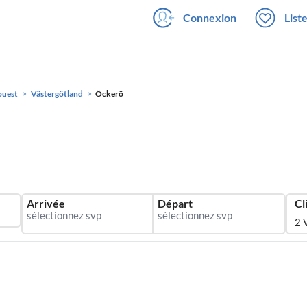
Connexion
List
ouest
Västergötland
Öckerö
Arrivée
Départ
Cl
2 