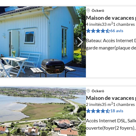
Öckerö
Maison de vacances 
2
4 invités
33 m
1
chambres
66 avis
Bateau: Accès Internet DSL, Salle de séjour(2x lit simple),
garde manger(plaque de 
Öckerö
Maison de vacances 
2
2 invités
35 m
1
chambres
18 avis
Accès Internet DSL, Salle
ouverte(foyer(2 foyers),