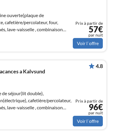
sine ouverte(plaque de
e, cafetière/percolateur, four,
Prix à partir de
57€
s, lave-vaisselle , combinaison
par nuit
Voir l`offre
4.8
vacances a Kalvsund
 de séjour(lit double),
n(électrique), cafetière/percolateur,
Prix à partir de
96€
s, lave-vaisselle , combinaison
par nuit
Voir l`offre