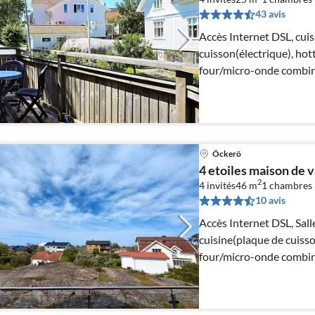
43 avis
Accès Internet DSL, cui
cuisson(électrique), hott
four/micro-onde combiné
réfrigérateur/congélat...
Öckerö
4 etoiles maison de 
2
4 invités
46 m
1
chambres
10 avis
Accès Internet DSL, Salle
cuisine(plaque de cuisso
four/micro-onde combiné
réfrigérateur/...