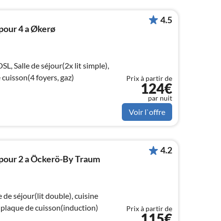
4.5
pour 4 a Økerø
cuisson(4 foyers, gaz)
Prix à partir de
124€
par nuit
Voir l`offre
4.2
pour 2 a Öckerö-By Traum
 de séjour(lit double), cuisine
 plaque de cuisson(induction)
Prix à partir de
115€