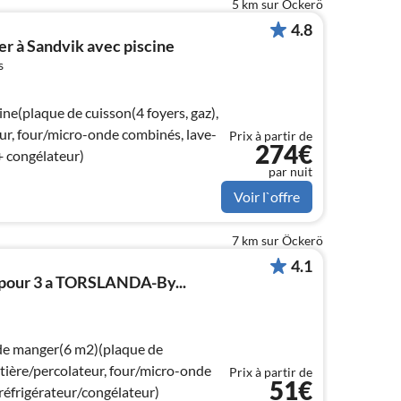
5 km sur Öckerö
4.8
r à Sandvik avec piscine
s
ine(plaque de cuisson(4 foyers, gaz),
our, four/micro-onde combinés, lave-
Prix à partir de
274€
(+ congélateur)
par nuit
Voir l`offre
7 km sur Öckerö
4.1
pour 3 a TORSLANDA-By...
rde manger(6 m2)(plaque de
etière/percolateur, four/micro-onde
Prix à partir de
51€
éfrigérateur/congélateur)