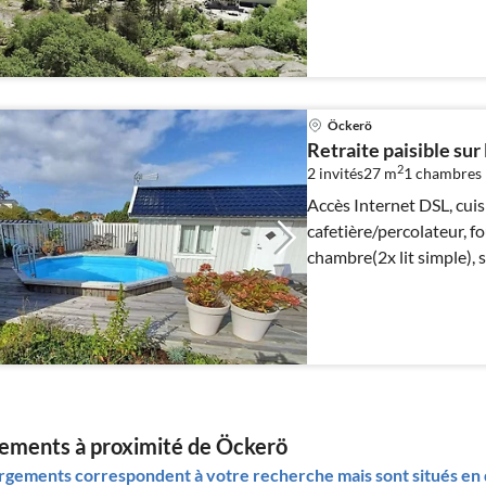
Öckerö
Retraite paisible sur 
2
2 invités
27 m
1
chambres
Accès Internet DSL, cuis
cafetière/percolateur, 
chambre(2x lit simple), 
ements à proximité de Öckerö
gements correspondent à votre recherche mais sont situés en d