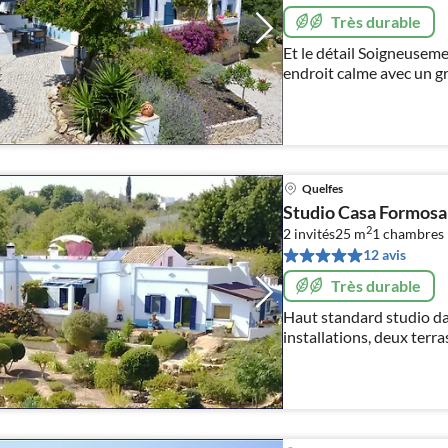
Très durable
Et le détail Soigneuse
endroit calme avec un gr
donnant sur la mer et de
en 2013)
Quelfes
Studio Casa Formosa
2
2 invités
25 m
1
chambres
12 avis
Très durable
Haut standard studio da
installations, deux terra