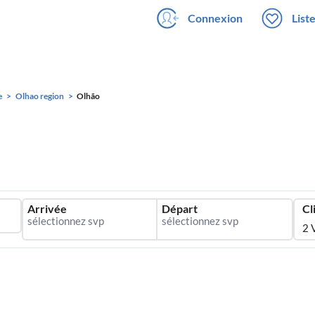
Connexion
List
e
Olhao region
Olhão
Arrivée
Départ
Cl
2 