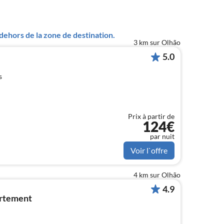
ehors de la zone de destination.
3 km sur Olhão
5.0
s
Prix à partir de
124€
par nuit
Voir l`offre
4 km sur Olhão
4.9
artement