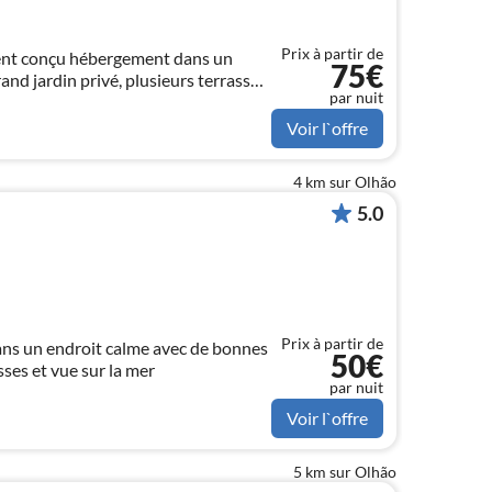
Prix à partir de
ment conçu hébergement dans un
75€
and jardin privé, plusieurs terrasses
par nuit
 très bonnes installations (construit
Voir l`offre
4 km sur Olhão
5.0
Prix à partir de
ns un endroit calme avec de bonnes
50€
sses et vue sur la mer
par nuit
Voir l`offre
5 km sur Olhão