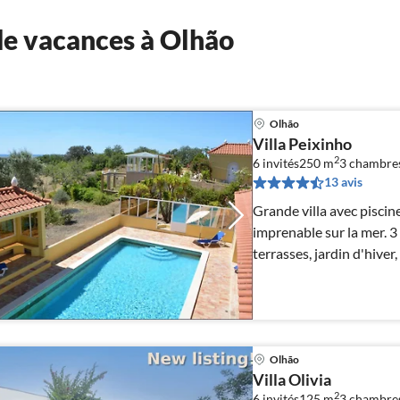
e vacances à Olhão
Olhão
Villa Peixinho
2
6 invités
250 m
3
chambre
13 avis
Grande villa avec piscin
imprenable sur la mer. 3
terrasses, jardin d'hiver
calme!
Olhão
Villa Olivia
2
6 invités
125 m
3
chambre