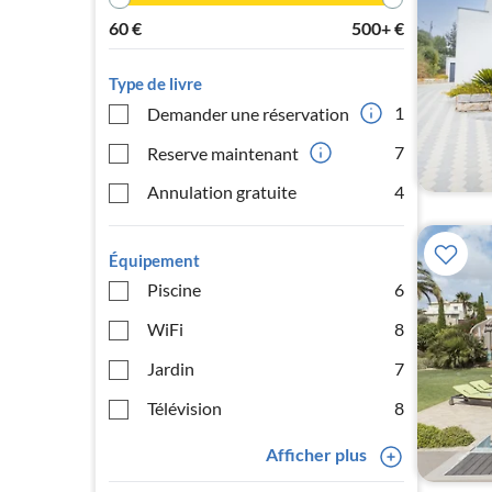
60
€
500+
€
Type de livre
1
Demander une réservation
7
Reserve maintenant
Annulation gratuite
4
Équipement
Piscine
6
WiFi
8
Jardin
7
Télévision
8
Afficher plus