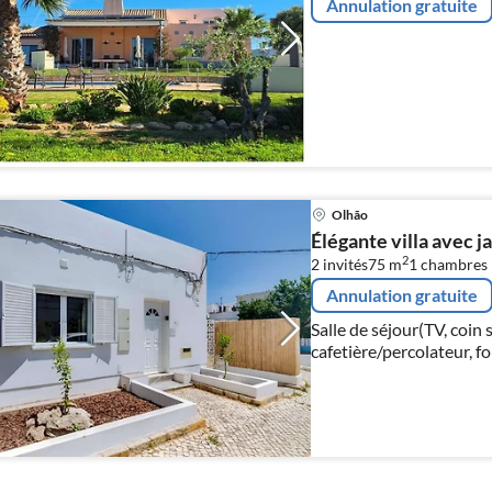
Annulation gratuite
Olhão
Élégante villa avec ja
2
2 invités
75 m
1
chambres
Annulation gratuite
Salle de séjour(TV, coin s
cafetière/percolateur, fo
réfrigérateur, congélateu