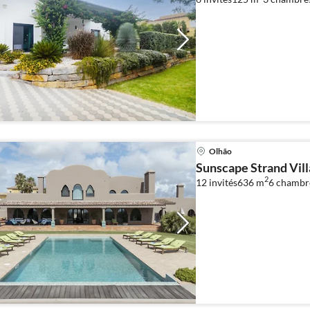
Olhão
Sunscape Strand Vill
2
12 invités
636 m
6
chambr