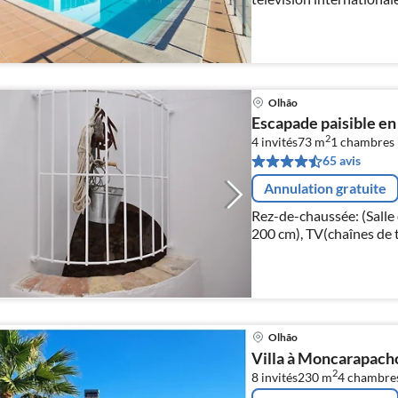
Olhão
Escapade paisible en
2
4 invités
73 m
1
chambres
65 avis
Annulation gratuite
Rez-de-chaussée: (Salle
200 cm), TV(chaînes de t
climatisation), cuisine(
Olhão
Villa à Moncarapacho
2
8 invités
230 m
4
chambre