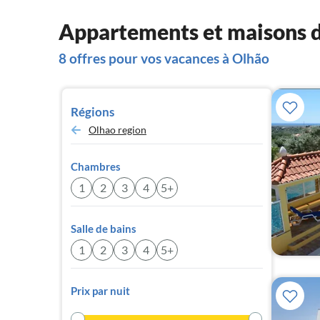
Appartements et maisons d
8 offres pour vos vacances à Olhão
Régions
Olhao region
Chambres
1
2
3
4
5+
Salle de bains
1
2
3
4
5+
Prix par nuit