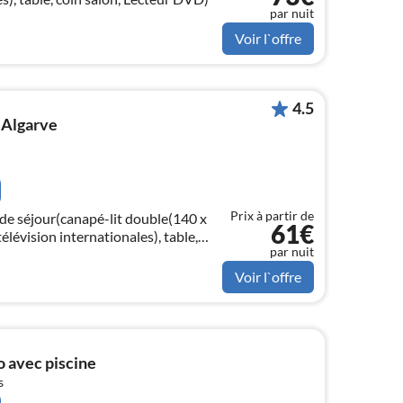
par nuit
Voir l`offre
4.5
 Algarve
Prix à partir de
 de séjour(canapé-lit double(140 x
61€
élévision internationales), table,
par nuit
foyer(vitrocéramique)
Voir l`offre
 avec piscine
s