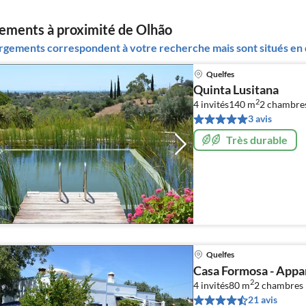
ments à proximité de Olhão
gements correspondent à votre recherche mais sont situés en d
Quelfes
Quinta Lusitana
2
4 invités
140 m
2
chambre
3 avis
Très durable
Quelfes
Casa Formosa - App
2
4 invités
80 m
2
chambres
21 avis