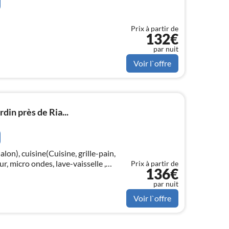
Prix à partir de
132€
par nuit
Voir l`offre
rdin près de Ria...
alon), cuisine(Cuisine, grille-pain,
ur, micro ondes, lave-vaisselle ,
Prix à partir de
136€
r, ), chambre(lit double)
par nuit
Voir l`offre