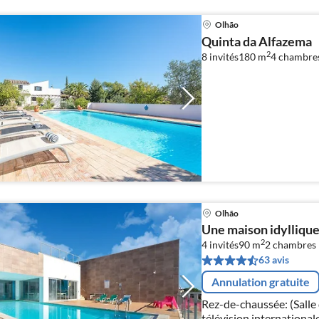
Olhão
Quinta da Alfazema
2
8 invités
180 m
4
chambre
Olhão
Une maison idyllique 
2
4 invités
90 m
2
chambres
63 avis
Annulation gratuite
Rez-de-chaussée: (Salle 
télévision internationale