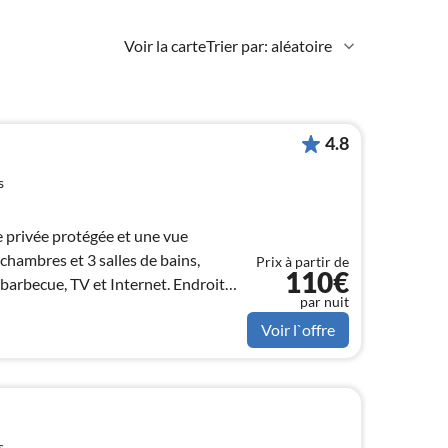
Voir la carte
Trier par: aléatoire
4.8
s
e privée protégée et une vue
 chambres et 3 salles de bains,
Prix à partir de
110€
, barbecue, TV et Internet. Endroit
par nuit
Voir l`offre
s