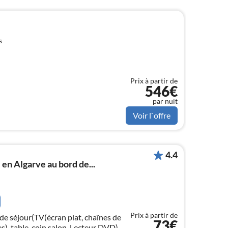
s
Prix à partir de
546€
par nuit
Voir l`offre
4.4
en Algarve au bord de...
Prix à partir de
de séjour(TV(écran plat, chaînes de
73€
s), table, coin salon, Lecteur DVD)