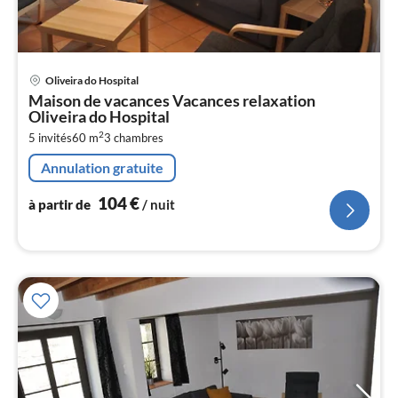
Pri
Oliveira do Hospital
à
Maison de vacances Vacances relaxation
par
Oliveira do Hospital
de
1
2
5 invités
60 m
3
chambres
pa
Annulation gratuite
nui
104
€
à partir de
/ nuit
l