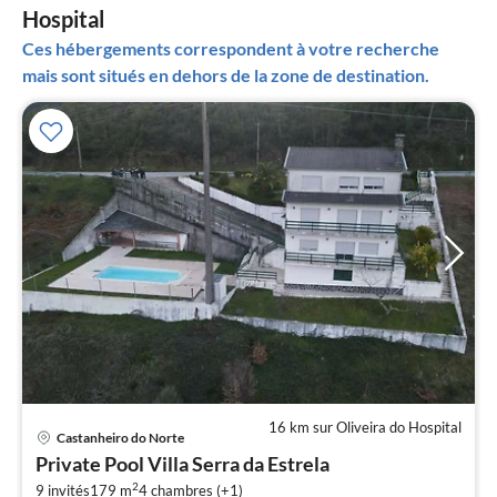
Hospital
Ces hébergements correspondent à votre recherche
mais sont situés en dehors de la zone de destination.
16 km sur Oliveira do Hospital
Pri
Castanheiro do Norte
à
Private Pool Villa Serra da Estrela
par
2
9 invités
179 m
4
chambres (+1)
de