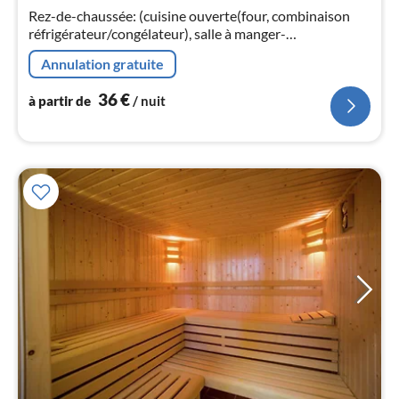
3
Rez-de-chaussée: (cuisine ouverte(four, combinaison
pa
réfrigérateur/congélateur), salle à manger-
nui
salon(TV(satellite), poêle(bois)
Annulation gratuite
l
36
€
à partir de
/ nuit