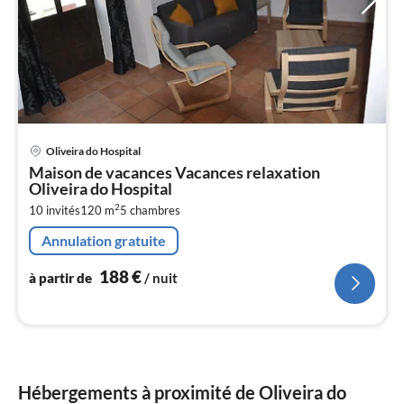
Pri
Oliveira do Hospital
à
Maison de vacances Vacances relaxation
par
Oliveira do Hospital
de
1
2
10 invités
120 m
5
chambres
pa
Annulation gratuite
nui
188
€
à partir de
/ nuit
l
Hébergements à proximité de Oliveira do