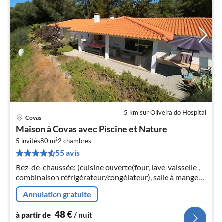
5 km sur Oliveira do Hospital
Covas
Pri
Maison à Covas avec Piscine et Nature
à
2
5 invités
80 m
2
chambres
par
55 avis
de
4
Rez-de-chaussée: (cuisine ouverte(four, lave-vaisselle ,
pa
combinaison réfrigérateur/congélateur), salle à manger-
nui
salon(TV(satellite), poêle(bois)
Annulation gratuite
l
48
€
à partir de
/ nuit