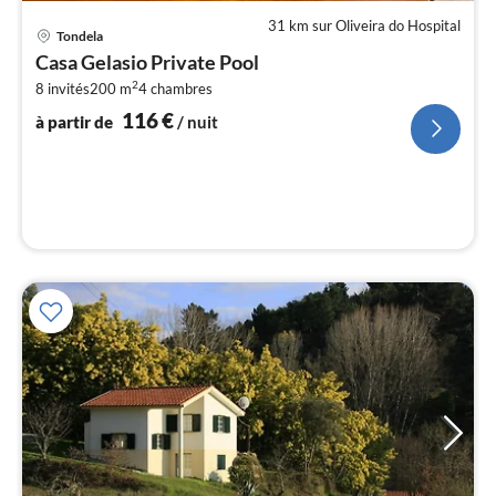
31 km sur Oliveira do Hospital
Pri
Tondela
à
Casa Gelasio Private Pool
par
2
8 invités
200 m
4
chambres
de
1
116
€
à partir de
/ nuit
pa
nui
l