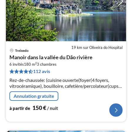
19 km sur Oliveira do Hospital
Treixedo
Pri
Manoir dans la vallée du Dão rivière
à
2
6 invités
180 m
3
chambres
par
112 avis
de
1
Rez-de-chaussée: (cuisine ouverte(foyer(4 foyers,
pa
vitrocéramique), bouilloire, cafetière/percolateur(cups,
nui
filtre)
Annulation gratuite
l
150
€
à partir de
/ nuit