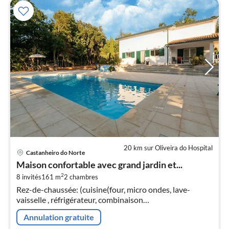
20 km sur Oliveira do Hospital
Pri
Castanheiro do Norte
à
Maison confortable avec grand jardin et...
par
2
8 invités
161 m
2
chambres
de
7
Rez-de-chaussée: (cuisine(four, micro ondes, lave-
vaisselle , réfrigérateur, combinaison
pa
réfrigérateur/congélateur, lave-linge , plaques
nui
Annulation gratuite
chauffantes électriques)