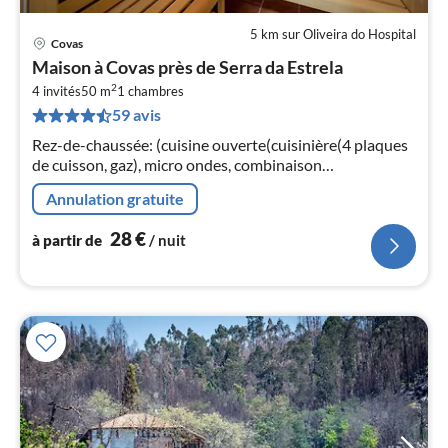
5 km sur Oliveira do Hospital
Covas
Pri
Maison à Covas près de Serra da Estrela
à
2
4 invités
50 m
1
chambres
par
59 avis
de
2
Rez-de-chaussée: (cuisine ouverte(cuisinière(4 plaques
pa
de cuisson, gaz), micro ondes, combinaison
nui
réfrigérateur/congélateur), salle à manger-
Annulation gratuite
salon(canapé-lit double, poêle(bois)
l
28
€
à partir de
/ nuit