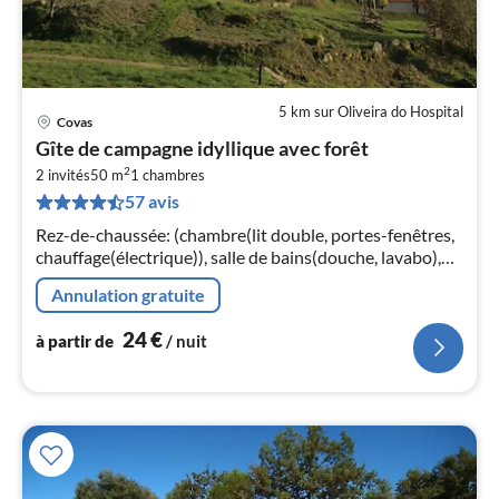
5 km sur Oliveira do Hospital
Covas
Pri
Gîte de campagne idyllique avec forêt
à
2
2 invités
50 m
1
chambres
par
57 avis
de
2
Rez-de-chaussée: (chambre(lit double, portes-fenêtres,
pa
chauffage(électrique)), salle de bains(douche, lavabo),
nui
WC)
Annulation gratuite
l
24
€
à partir de
/ nuit