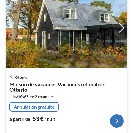
Pri
Otterlo
à
Maison de vacances Vacances relaxation
par
Otterlo
de
5
2
4 invités
65 m
2
chambres
pa
Annulation gratuite
nui
53
€
à partir de
/ nuit
l