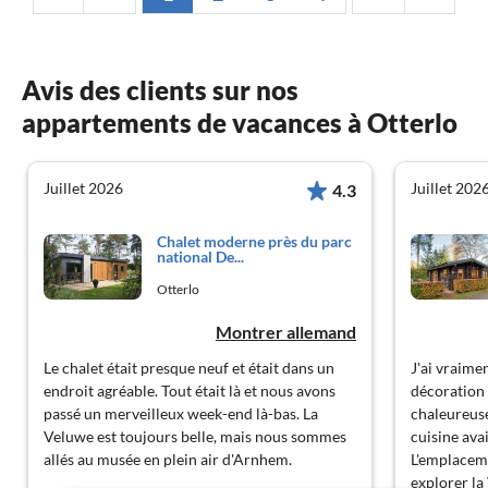
Avis des clients sur nos
appartements de vacances à Otterlo
Juillet 2026
Juillet 202
4.3
Chalet moderne près du parc
national De...
Otterlo
Montrer allemand
Le chalet était presque neuf et était dans un
J'ai vraime
endroit agréable. Tout était là et nous avons
décoration 
passé un merveilleux week-end là-bas. La
chaleureuse
Veluwe est toujours belle, mais nous sommes
cuisine ava
allés au musée en plein air d'Arnhem.
L'emplaceme
explorer la