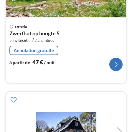
Pri
Otterlo
à
Zwerfhut op hoogte 5
par
2
5 invités
60 m
2
chambres
de
4
Annulation gratuite
pa
nui
47
€
à partir de
/ nuit
l