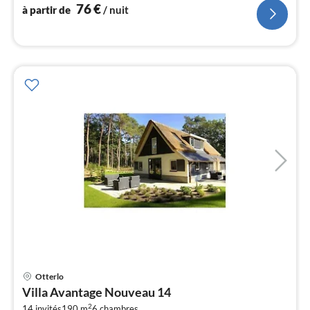
76
€
à partir de
/ nuit
l
Pri
Otterlo
à
Villa Avantage Nouveau 14
par
2
14 invités
190 m
6
chambres