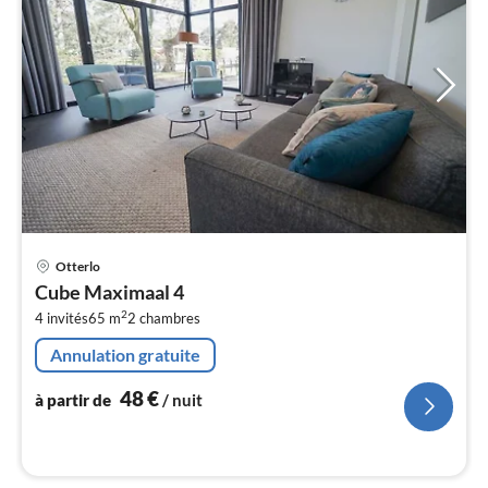
Pri
Otterlo
à
Cube Maximaal 4
par
2
4 invités
65 m
2
chambres
de
4
Annulation gratuite
pa
nui
48
€
à partir de
/ nuit
l