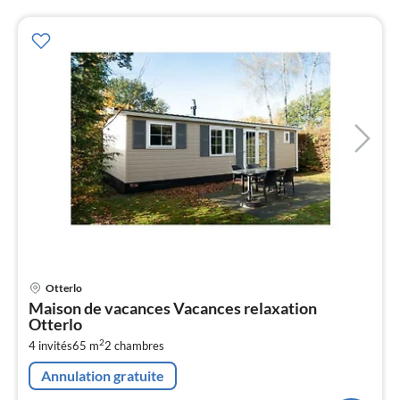
Pri
Otterlo
à
Maison de vacances Vacances relaxation
par
Otterlo
de
3
2
4 invités
65 m
2
chambres
pa
Annulation gratuite
nui