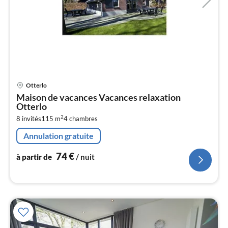
Pri
Otterlo
à
Maison de vacances Vacances relaxation
par
Otterlo
de
7
2
8 invités
115 m
4
chambres
pa
Annulation gratuite
nui
74
€
à partir de
/ nuit
l