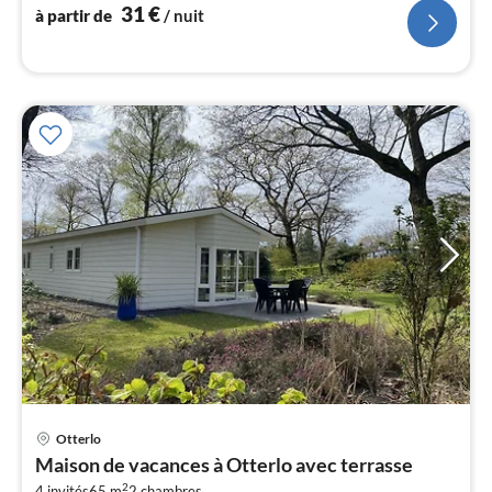
31
€
à partir de
/ nuit
l
Pri
Otterlo
à
Maison de vacances à Otterlo avec terrasse
par
2
4 invités
65 m
2
chambres