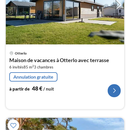
Pri
Otterlo
à
Maison de vacances à Otterlo avec terrasse
par
2
6 invités
85 m
3
chambres
de
4
Annulation gratuite
pa
nui
48
€
à partir de
/ nuit
l