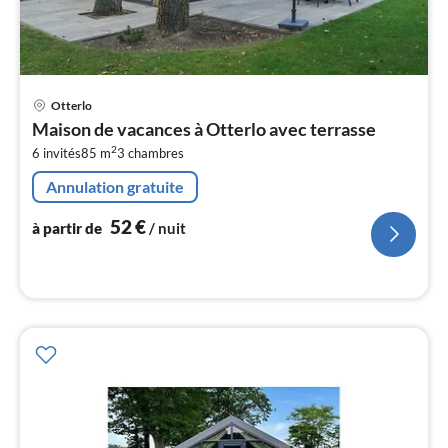
Pri
Otterlo
à
Maison de vacances à Otterlo avec terrasse
par
2
6 invités
85 m
3
chambres
de
5
Annulation gratuite
pa
nui
52
€
à partir de
/ nuit
l