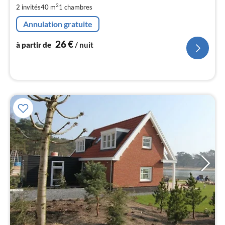
2
2 invités
40 m
1
chambres
de
2
Annulation gratuite
pa
nui
26
€
à partir de
/ nuit
l