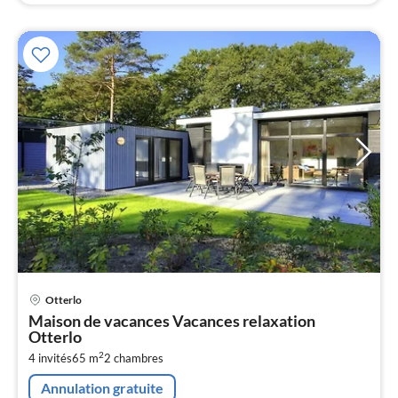
Pri
Otterlo
à
Maison de vacances Vacances relaxation
par
Otterlo
de
5
2
4 invités
65 m
2
chambres
pa
Annulation gratuite