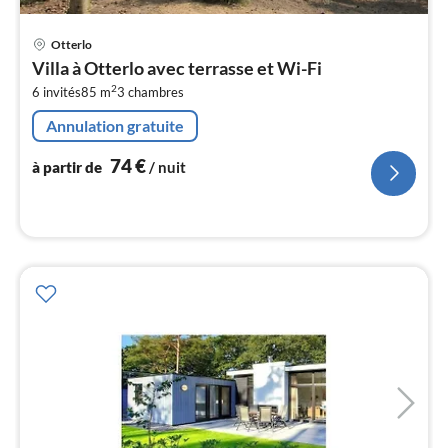
Pri
Otterlo
à
Villa à Otterlo avec terrasse et Wi-Fi
par
2
6 invités
85 m
3
chambres
de
7
Annulation gratuite
pa
nui
74
€
à partir de
/ nuit
l