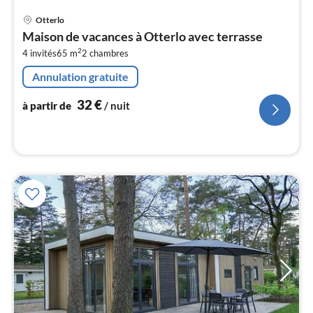
Pri
Otterlo
à
Maison de vacances à Otterlo avec terrasse
par
2
4 invités
65 m
2
chambres
de
3
Annulation gratuite
pa
nui
32
€
à partir de
/ nuit
l