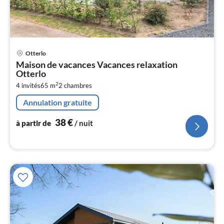
Pri
Otterlo
à
Maison de vacances Vacances relaxation
par
Otterlo
de
3
2
4 invités
65 m
2
chambres
pa
Annulation gratuite
nui
38
€
à partir de
/ nuit
l