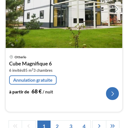
Pri
Otterlo
à
Cube Magnifique 6
par
2
6 invités
85 m
3
chambres
de
6
Annulation gratuite
pa
nui
68
€
à partir de
/ nuit
l
1
2
3
4