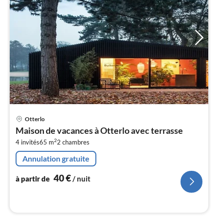
Pri
Otterlo
à
Maison de vacances à Otterlo avec terrasse
par
2
4 invités
65 m
2
chambres
de
4
Annulation gratuite
pa
nui
40
€
à partir de
/ nuit
l