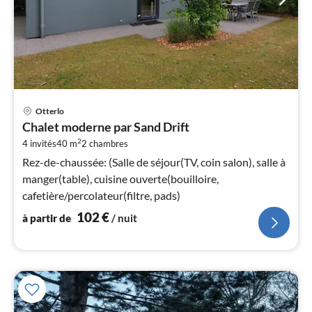
Pri
Otterlo
à
Chalet moderne par Sand Drift
par
2
4 invités
40 m
2
chambres
de
1
Rez-de-chaussée: (Salle de séjour(TV, coin salon), salle à
pa
manger(table), cuisine ouverte(bouilloire,
nui
cafetière/percolateur(filtre, pads)
102
€
à partir de
/ nuit
l