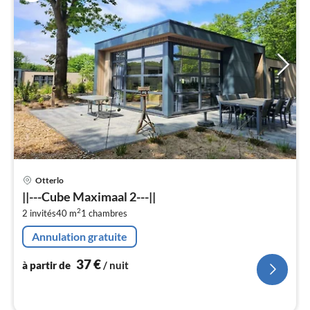
Pri
Otterlo
à
||---Cube Maximaal 2---||
par
2
2 invités
40 m
1
chambres
de
3
Annulation gratuite
pa
nui
37
€
à partir de
/ nuit
l