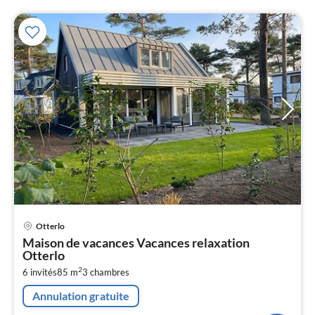
Pri
Otterlo
à
Maison de vacances Vacances relaxation
par
Otterlo
de
7
2
6 invités
85 m
3
chambres
pa
Annulation gratuite
nui