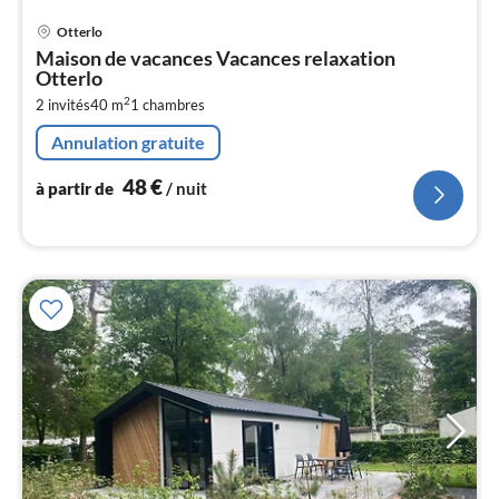
Pri
Otterlo
à
Maison de vacances Vacances relaxation
par
Otterlo
de
4
2
2 invités
40 m
1
chambres
pa
Annulation gratuite
nui
48
€
à partir de
/ nuit
l