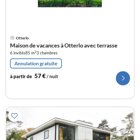
Pri
Otterlo
à
Maison de vacances à Otterlo avec terrasse
par
2
6 invités
85 m
3
chambres
de
5
Annulation gratuite
pa
nui
57
€
à partir de
/ nuit
l