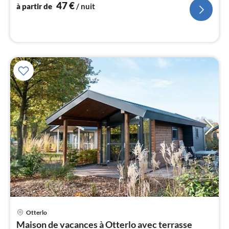
nui
47
€
à partir de
/ nuit
l
Pri
Otterlo
à
Maison de vacances à Otterlo avec terrasse
par