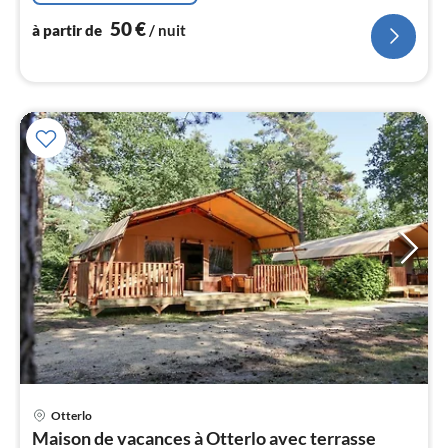
nui
50
€
à partir de
/ nuit
l
Pri
Otterlo
à
Maison de vacances à Otterlo avec terrasse
par