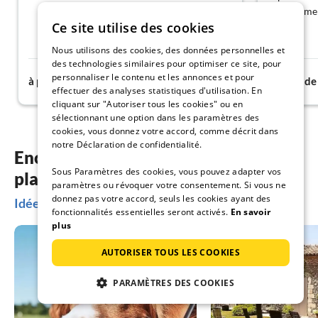
certaineme
Ce site utilise des cookies
Nous utilisons des cookies, des données personnelles et
des technologies similaires pour optimiser ce site, pour
114€
personnaliser le contenu et les annonces et pour
à partir de
nuit
à partir de
effectuer des analyses statistiques d'utilisation. En
cliquant sur "Autoriser tous les cookies" ou en
sélectionnant une option dans les paramètres des
cookies, vous donnez votre accord, comme décrit dans
notre Déclaration de confidentialité.
Encore plus d’inspiration pour
Sous Paramètres des cookies, vous pouvez adapter vos
planifier vos vacances
paramètres ou révoquer votre consentement. Si vous ne
donnez pas votre accord, seuls les cookies ayant des
Idées de vacances à Otterlo
fonctionnalités essentielles seront activés.
En savoir
plus
AUTORISER TOUS LES COOKIES
PARAMÈTRES DES COOKIES