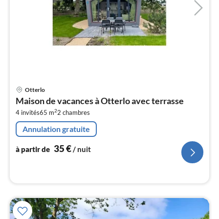
Pri
Otterlo
à
Maison de vacances à Otterlo avec terrasse
par
2
4 invités
65 m
2
chambres
de
3
Annulation gratuite
pa
nui
35
€
à partir de
/ nuit
l