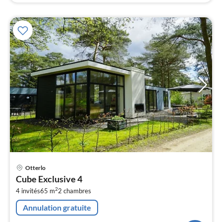
Pri
Otterlo
à
Cube Exclusive 4
par
2
4 invités
65 m
2
chambres
de
4
Annulation gratuite
pa