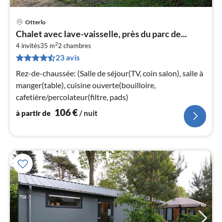
Otterlo
Pri
Chalet avec lave-vaisselle, près du parc de...
à
2
4 invités
35 m
2
chambres
par
23 avis
de
1
Rez-de-chaussée: (Salle de séjour(TV, coin salon), salle à
pa
manger(table), cuisine ouverte(bouilloire,
nui
cafetière/percolateur(filtre, pads)
106
€
à partir de
/ nuit
l