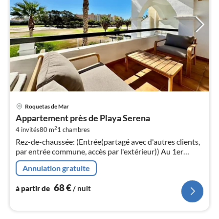
Pri
Roquetas de Mar
à
Appartement près de Playa Serena
par
2
4 invités
80 m
1
chambres
de
6
Rez-de-chaussée: (Entrée(partagé avec d'autres clients,
par entrée commune, accès par l'extérieur)) Au 1er
pa
étage: (Entrée, cuisine ouverte(foyer(4 foyers,
nui
Annulation gratuite
électrique)
68
€
l
à partir de
/ nuit