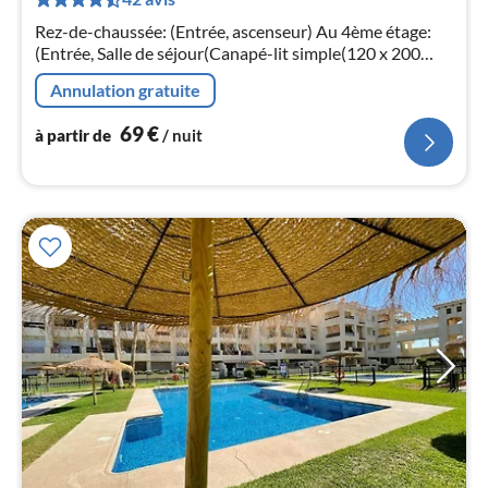
de
7
Rez-de-chaussée: (Entrée, ascenseur) Au 4ème étage:
pa
(Entrée, Salle de séjour(Canapé-lit simple(120 x 200
nui
cm), TV(cable, écran plat), table, coin salon)
Annulation gratuite
l
69
€
à partir de
/ nuit