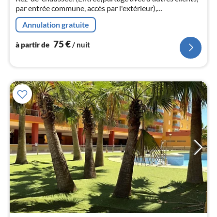
par entrée commune, accès par l'extérieur),
pa
cuisine(foyer(4 foyers, électrique)
nui
Annulation gratuite
75
€
l
à partir de
/ nuit