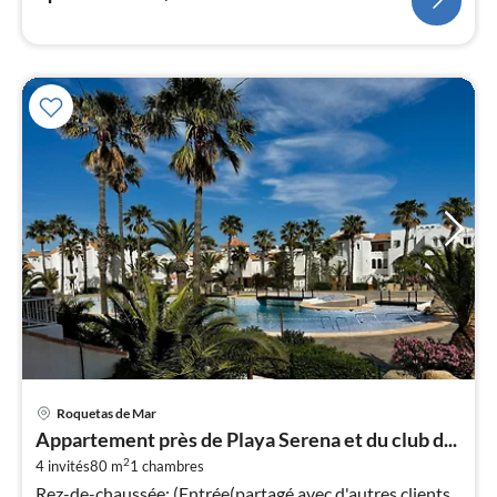
Pri
Roquetas de Mar
à
Appartement près de Playa Serena et du club d...
par
2
4 invités
80 m
1
chambres
de
7
Rez-de-chaussée: (Entrée(partagé avec d'autres clients,