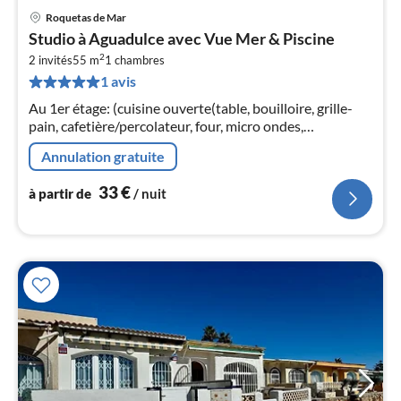
Roquetas de Mar
Pri
Studio à Aguadulce avec Vue Mer & Piscine
à
2
2 invités
55 m
1
chambres
par
1 avis
de
3
Au 1er étage: (cuisine ouverte(table, bouilloire, grille-
pa
pain, cafetière/percolateur, four, micro ondes,
nui
réfrigérateur, lave-linge )
Annulation gratuite
l
33
€
à partir de
/ nuit