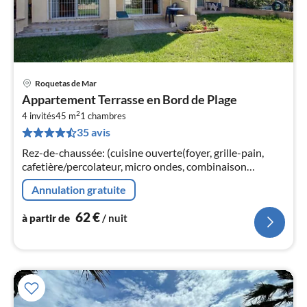
Roquetas de Mar
Pri
Appartement Terrasse en Bord de Plage
à
2
4 invités
45 m
1
chambres
par
35 avis
de
6
Rez-de-chaussée: (cuisine ouverte(foyer, grille-pain,
pa
cafetière/percolateur, micro ondes, combinaison
nui
réfrigérateur/congélateur, lave-linge )
Annulation gratuite
l
62
€
à partir de
/ nuit