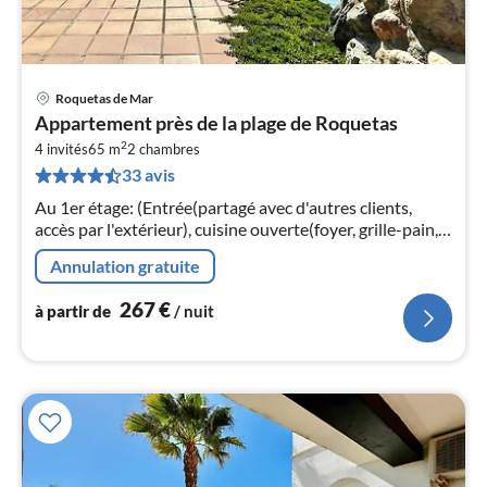
Roquetas de Mar
Pri
Appartement près de la plage de Roquetas
à
2
4 invités
65 m
2
chambres
par
33 avis
de
2
Au 1er étage: (Entrée(partagé avec d'autres clients,
pa
accès par l'extérieur), cuisine ouverte(foyer, grille-pain,
nui
hotte, cafetière/percolateur, micro ondes, combinaison
Annulation gratuite
réfrigérateu...
l
267
€
à partir de
/ nuit