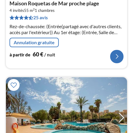
Pri
Maison Roquetas de Mar proche plage
à
2
4 invités
55 m
1
chambres
par
25 avis
de
6
Rez-de-chaussée: (Entrée(partagé avec d'autres clients,
pa
accès par l'extérieur)) Au 1er étage: (Entrée, Salle de
nui
séjour(canapé-lit double(150 x 200 cm), TV(satellite)
Annulation gratuite
l
60
€
à partir de
/ nuit