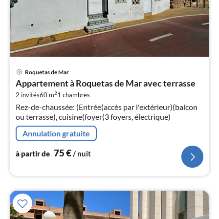
Pri
Roquetas de Mar
à
Appartement à Roquetas de Mar avec terrasse
par
2
2 invités
60 m
1
chambres
de
7
Rez-de-chaussée: (Entrée(accès par l'extérieur)(balcon
ou terrasse), cuisine(foyer(3 foyers, électrique)
pa
nui
Annulation gratuite
75
€
l
à partir de
/ nuit