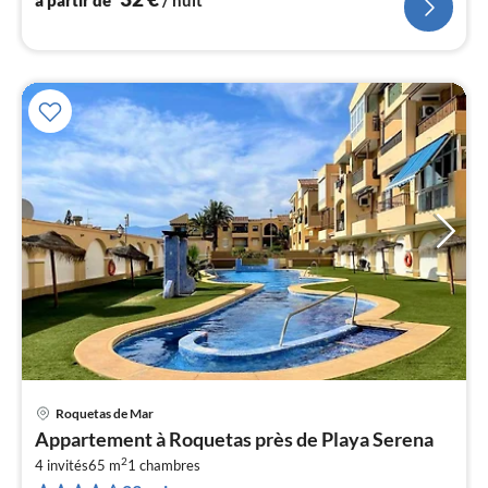
à partir de
/ nuit
Roquetas de Mar
Pri
Appartement à Roquetas près de Playa Serena
à
2
4 invités
65 m
1
chambres
par