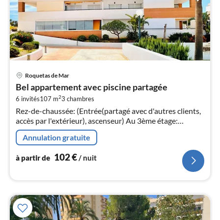
Pri
Roquetas de Mar
à
Bel appartement avec piscine partagée
par
2
6 invités
107 m
3
chambres
de
1
Rez-de-chaussée: (Entrée(partagé avec d'autres clients,
accès par l'extérieur), ascenseur) Au 3ème étage:
pa
(Entrée, Salle de séjour(TV(écran plat), table, coin salon)
nui
Annulation gratuite
102
€
l
à partir de
/ nuit