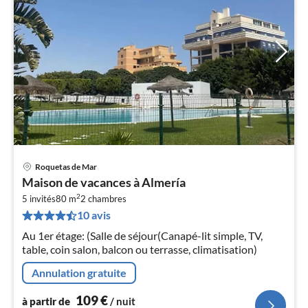
Roquetas de Mar
Pri
Maison de vacances à Almería
à
2
5 invités
80 m
2
chambres
par
10 avis
de
1
Au 1er étage: (Salle de séjour(Canapé-lit simple, TV,
pa
table, coin salon, balcon ou terrasse, climatisation)
nui
Annulation gratuite
l
109
€
à partir de
/ nuit