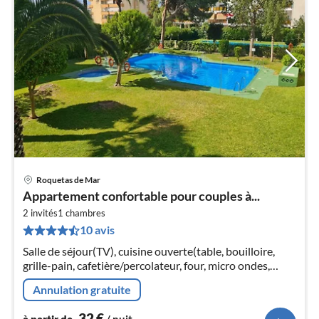
Roquetas de Mar
Pri
Appartement confortable pour couples à...
à
2 invités
1
chambres
par
10 avis
de
3
Salle de séjour(TV), cuisine ouverte(table, bouilloire,
pa
grille-pain, cafetière/percolateur, four, micro ondes,
nui
réfrigérateur, , ), chambre(lit double)
Annulation gratuite
l
32
€