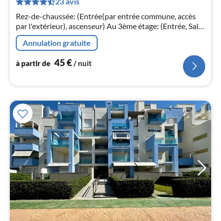
23 avis
de
4
Rez-de-chaussée: (Entrée(par entrée commune, accès
pa
par l'extérieur), ascenseur) Au 3ème étage: (Entrée, Salle
nui
de séjour(canapé-lit double, TV(écran plat), table, coin
Annulation gratuite
salon)
l
45
€
à partir de
/ nuit