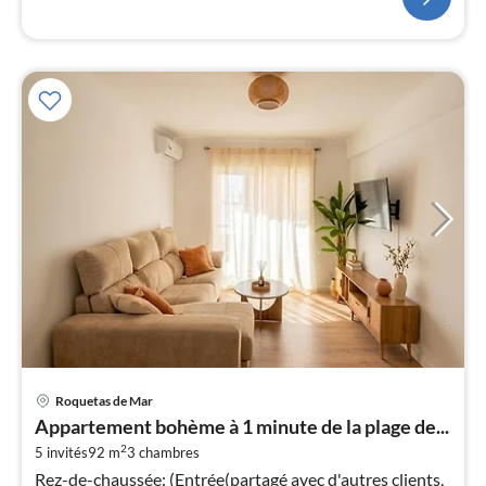
Pri
Roquetas de Mar
à
Appartement bohème à 1 minute de la plage de...
par
2
5 invités
92 m
3
chambres
de
6
Rez-de-chaussée: (Entrée(partagé avec d'autres clients,