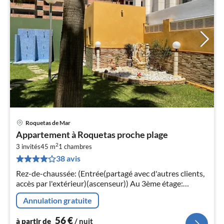
Roquetas de Mar
Pri
Appartement à Roquetas proche plage
à
2
3 invités
45 m
1
chambres
par
38 avis
de
5
Rez-de-chaussée: (Entrée(partagé avec d'autres clients,
pa
accès par l'extérieur)(ascenseur)) Au 3ème étage:
nui
(Entrée, Salle de séjour(canapé-lit double(140 x 200 cm),
Annulation gratuite
TV(écran plat)
l
56
€
à partir de
/ nuit