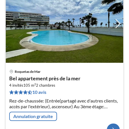
Roquetas de Mar
Bel appartement près de la mer
2
4 invités
105 m
2
chambres
10 avis
Rez-de-chaussée: (Entrée(partagé avec d'autres clients,
accès par l'extérieur), ascenseur) Au 3ème étage:
(Entrée, Salle de séjour(TV(écran plat), table, coin salon)
Annulation gratuite