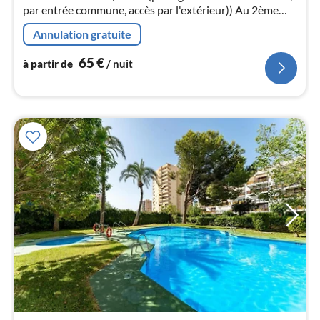
par entrée commune, accès par l'extérieur)) Au 2ème
pa
étage: (Entrée, cuisine(foyer(induction)
nui
Annulation gratuite
65
€
l
à partir de
/ nuit