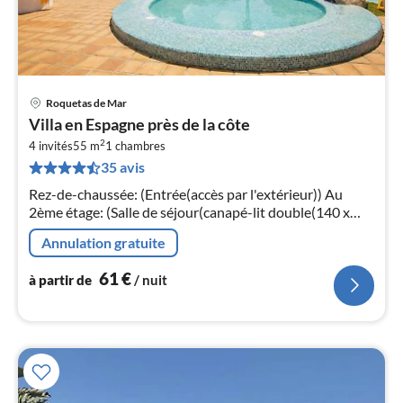
Roquetas de Mar
Pri
Villa en Espagne près de la côte
à
2
4 invités
55 m
1
chambres
par
35 avis
de
6
Rez-de-chaussée: (Entrée(accès par l'extérieur)) Au
pa
2ème étage: (Salle de séjour(canapé-lit double(140 x
nui
200 cm), TV(écran plat), table, coin salon)
Annulation gratuite
l
61
€
à partir de
/ nuit