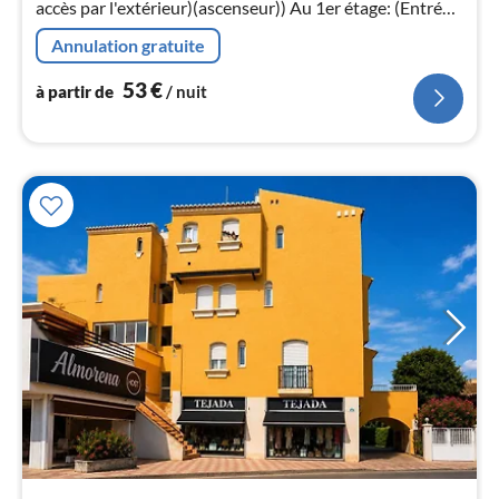
nui
accès par l'extérieur)(ascenseur)) Au 1er étage: (Entrée,
cuisine ouverte(foyer(4 foyers, gaz)
Annulation gratuite
l
53
€
à partir de
/ nuit