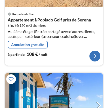
Pri
Roquetas de Mar
à
Appartement à Poblado Golf près de Serena
par
2
6 invités
120 m
3
chambres
de
1
Au 4ème étage: (Entrée(partagé avec d'autres clients,
accès par l'extérieur)(ascenseur), cuisine(foyer,
pa
bouilloire, grille-pain, hotte, cafetière/percolateur, four,
nui
Annulation gratuite
micro ondes, co...
108
€
l
à partir de
/ nuit