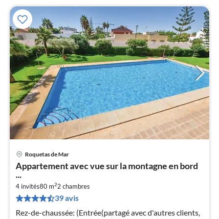
Roquetas de Mar
Pri
Appartement avec vue sur la montagne en bord
à
...
par
2
4 invités
80 m
2
chambres
de
5
39 avis
pa
Rez-de-chaussée: (Entrée(partagé avec d'autres clients,