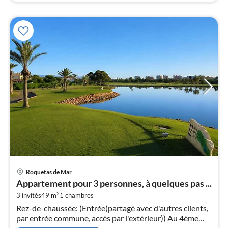
Pri
Roquetas de Mar
à
Appartement pour 3 personnes, à quelques pas ...
par
2
3 invités
49 m
1
chambres
de
8
Rez-de-chaussée: (Entrée(partagé avec d'autres clients,
par entrée commune, accès par l'extérieur)) Au 4ème
pa