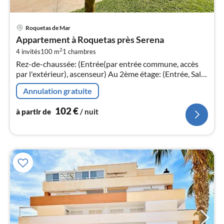
Pri
Roquetas de Mar
à
Appartement à Roquetas près Serena
par
2
4 invités
100 m
1
chambres
de
1
Rez-de-chaussée: (Entrée(par entrée commune, accès
par l'extérieur), ascenseur) Au 2ème étage: (Entrée, Salle
pa
de séjour(canapé-lit double, TV(écran plat, chaînes de
nui
Annulation gratuite
télévision int...
102
€
l
à partir de
/ nuit