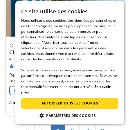
Ce site utilise des cookies
Nous utilisons des cookies, des données personnelles et
des technologies similaires pour optimiser ce site, pour
personnaliser le contenu et les annonces et pour
effectuer des analyses statistiques d'utilisation. En
cliquant sur "Autoriser tous les cookies" ou en
Roquetas de Mar
sélectionnant une option dans les paramètres des
Pri
Charmant appartement familial
cookies, vous donnez votre accord, comme décrit dans
à
2
notre Déclaration de confidentialité.
4 invités
45 m
1
chambres
par
31 avis
de
Sous Paramètres des cookies, vous pouvez adapter vos
6
Rez-de-chaussée: (Salle de séjour(canapé-lit double,
paramètres ou révoquer votre consentement. Si vous ne
pa
table(4 personnes), climatisation), cuisine ouverte(foyer,
donnez pas votre accord, seuls les cookies ayant des
nui
grille-pain, four, micro ondes, lave-linge , Presse-
fonctionnalités essentielles seront activés.
En savoir
Annulation gratuite
agrumes)
plus
l
61
€
à partir de
/ nuit
AUTORISER TOUS LES COOKIES
PARAMÈTRES DES COOKIES