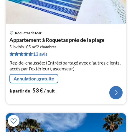
Roquetas de Mar
Pri
Appartement à Roquetas près de la plage
à
2
5 invités
105 m
2
chambres
par
13 avis
de
5
Rez-de-chaussée: (Entrée(partagé avec d'autres clients,
pa
accès par l'extérieur), ascenseur)
nui
Annulation gratuite
l
53
€
à partir de
/ nuit