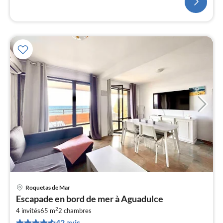
Roquetas de Mar
Pri
Escapade en bord de mer à Aguadulce
à
2
4 invités
65 m
2
chambres
par
42 avis