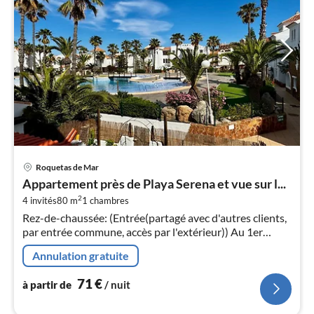
Pri
Roquetas de Mar
à
Appartement près de Playa Serena et vue sur l...
par
2
4 invités
80 m
1
chambres
de
7
Rez-de-chaussée: (Entrée(partagé avec d'autres clients,
par entrée commune, accès par l'extérieur)) Au 1er
pa
étage: (Entrée, cuisine ouverte(foyer(4 foyers,
nui
Annulation gratuite
électrique)
71
€
l
à partir de
/ nuit