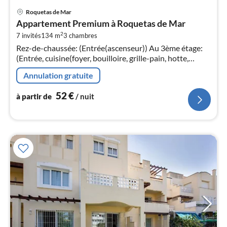
Pri
Roquetas de Mar
à
Appartement Premium à Roquetas de Mar
par
2
7 invités
134 m
3
chambres
de
5
Rez-de-chaussée: (Entrée(ascenseur)) Au 3ème étage:
(Entrée, cuisine(foyer, bouilloire, grille-pain, hotte,
pa
cafetière/percolateur, four, micro ondes, lave-vaisselle ,
nui
Annulation gratuite
combinaison ...
52
€
l
à partir de
/ nuit