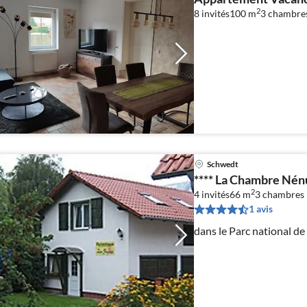
2
8 invités
100 m
3
chambres
Schwedt
**** La Chambre Nén
2
4 invités
66 m
3
chambres
1 avis
dans le Parc national de