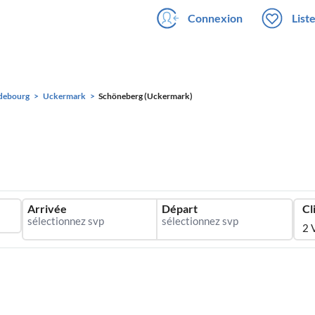
Connexion
List
debourg
Uckermark
Schöneberg (Uckermark)
Arrivée
Départ
Cl
2 