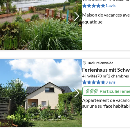
1 avis
Maison de vacances avec
aquatique
Bad Freienwalde
Ferienhaus mit Sch
2
4 invités
70 m
2
chambres
3 avis
Particulièreme
Appartement de vacanc
sur une surface habitable
lac - 2 chambres à couc
parking