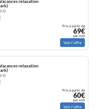
Vacances relaxation
ark)
(+1)
Prix à partir de
69€
par nuit
Voir l`offre
Vacances relaxation
ark)
(+1)
Prix à partir de
60€
par nuit
Voir l`offre