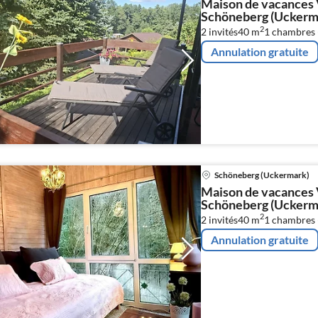
Maison de vacances 
Schöneberg (Uckerm
2
2 invités
40 m
1
chambres 
Annulation gratuite
Schöneberg (Uckermark)
Maison de vacances 
Schöneberg (Uckerm
2
2 invités
40 m
1
chambres 
Annulation gratuite