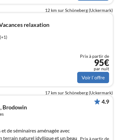
12 km sur Schöneberg (Uckermark)
Vacances relaxation
(+1)
Prix à partir de
95€
par nuit
Voir l`offre
17 km sur Schöneberg (Uckermark)
4.9
, Brodowin
es
 et de séminaires aménagée avec
n terrain naturel idyllique et un beau
Prix à partir de