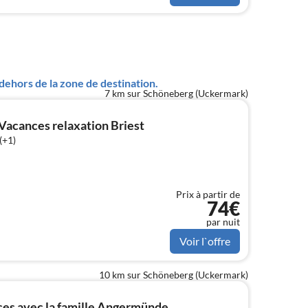
ehors de la zone de destination.
7 km sur Schöneberg (Uckermark)
Vacances relaxation Briest
(+1)
Prix à partir de
74€
par nuit
Voir l`offre
10 km sur Schöneberg (Uckermark)
es avec la famille Angermünde