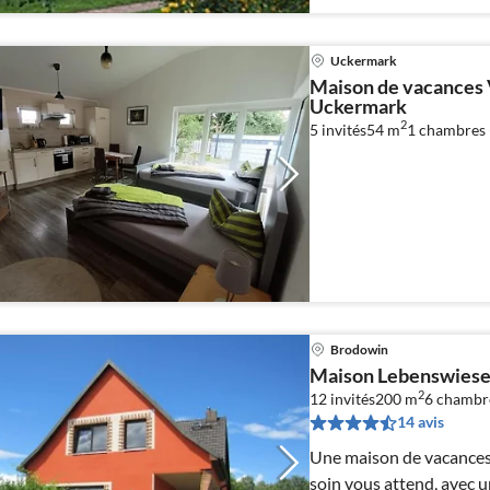
Uckermark
Maison de vacances 
Uckermark
2
5 invités
54 m
1
chambres 
Brodowin
Maison Lebenswiese
2
12 invités
200 m
6
chambr
14 avis
Une maison de vacances
soin vous attend, avec u