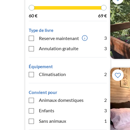
60
€
69
€
Type de livre
3
Reserve maintenant
Annulation gratuite
3
Équipement
Climatisation
2
Convient pour
Animaux domestiques
2
Enfants
3
Sans animaux
1