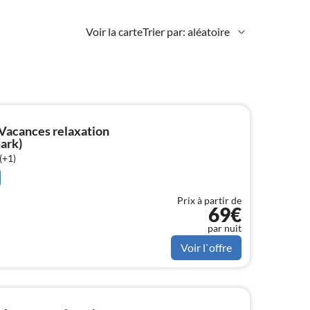
Voir la carte
Trier par: aléatoire
Vacances relaxation
ark)
(+1)
Prix à partir de
69€
par nuit
Voir l`offre