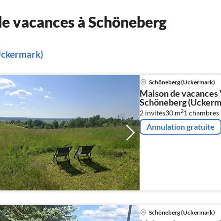
de vacances à Schöneberg
Uckermark)
Schöneberg (Uckermark)
Maison de vacances 
Schöneberg (Uckerm
2
2 invités
30 m
1
chambres 
Annulation gratuite
Schöneberg (Uckermark)