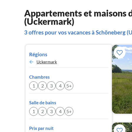
Appartements et maisons 
(Uckermark)
3 offres pour vos vacances à Schöneberg (
Régions
Uckermark
Chambres
1
2
3
4
5+
Salle de bains
1
2
3
4
5+
Prix par nuit