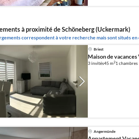
ments à proximité de Schöneberg (Uckermark)
gements correspondent à votre recherche mais sont situés en d
Briest
Maison de vacances 
2
3 invités
45 m
1
chambres 
Angermünde
Appartement Vacanc