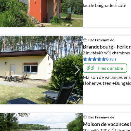
lac de baignade à côté
Bad Freienwalde
Brandebourg - Ferie
2
2 invités
40 m
1
chambres
8 avis
Très durable
Maison de vacances ensol
Hohenwutzen +Bungalow
avec barbecue + Parking
Bad Freienwalde
Maison de vacances F
2
10 invités
140 m
3
chambr