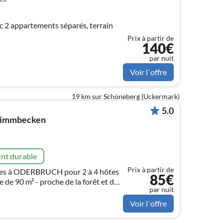
 2 appartements séparés, terrain
Prix à partir de
140€
par nuit
Voir l`offre
19 km sur Schöneberg (Uckermark)
5.0
wimmbecken
nt durable
Prix à partir de
es à ODERBRUCH pour 2 à 4 hôtes
85€
 de 90 m² - proche de la forêt et du
par nuit
her - jardin avec barbecue - WLAN -
Voir l`offre