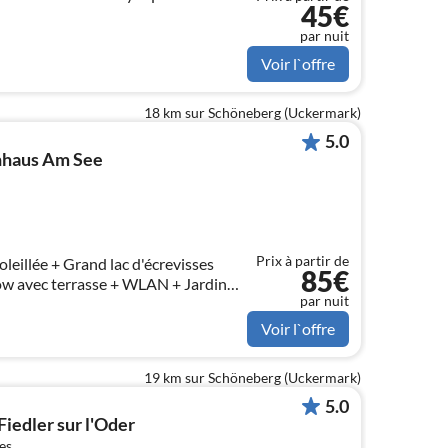
45€
par nuit
Voir l`offre
18 km sur Schöneberg (Uckermark)
5.0
nhaus Am See
Prix à partir de
eillée + Grand lac d'écrevisses
85€
 avec terrasse + WLAN + Jardin
par nuit
 à la maison + Calme garanti
Voir l`offre
19 km sur Schöneberg (Uckermark)
5.0
iedler sur l'Oder
es