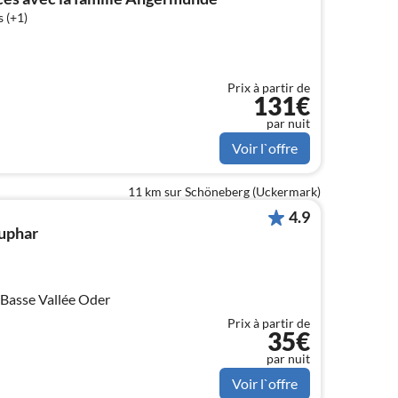
 (+1)
Prix à partir de
131€
par nuit
Voir l`offre
11 km sur Schöneberg (Uckermark)
4.9
uphar
 Basse Vallée Oder
Prix à partir de
35€
par nuit
Voir l`offre