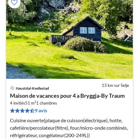
13 km sur Selje
Naustdal-Kvellestad
Pri
Maison de vacances pour 4 a Bryggja-By Traum
à
2
4 invités
51 m
1
chambres
par
9 avis
de
4
Cuisine ouverte(plaque de cuisson(électrique), hotte,
pa
cafetière/percolateur(filtre), four/micro-onde combinés,
nui
réfrigérateur, congélateur(200-249L))