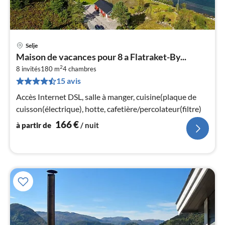
Selje
Pri
Maison de vacances pour 8 a Flatraket-By...
à
2
8 invités
180 m
4
chambres
par
15 avis
de
1
Accès Internet DSL, salle à manger, cuisine(plaque de
pa
cuisson(électrique), hotte, cafetière/percolateur(filtre)
nui
166
€
à partir de
/ nuit
l