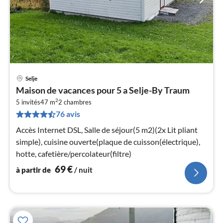
Selje
Pri
Maison de vacances pour 5 a Selje-By Traum
à
2
5 invités
47 m
2
chambres
par
76 avis
de
6
Accès Internet DSL, Salle de séjour(5 m2)(2x Lit pliant
pa
simple), cuisine ouverte(plaque de cuisson(électrique),
nui
hotte, cafetière/percolateur(filtre)
69
€
à partir de
/ nuit
l