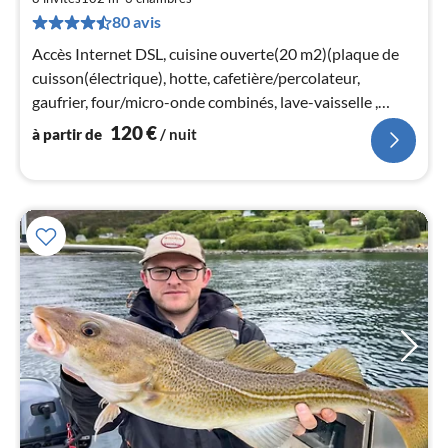
par
80 avis
de
1
Accès Internet DSL, cuisine ouverte(20 m2)(plaque de
pa
cuisson(électrique), hotte, cafetière/percolateur,
nui
gaufrier, four/micro-onde combinés, lave-vaisselle ,
réfrigérateur, congélat...
120
€
à partir de
/ nuit
l