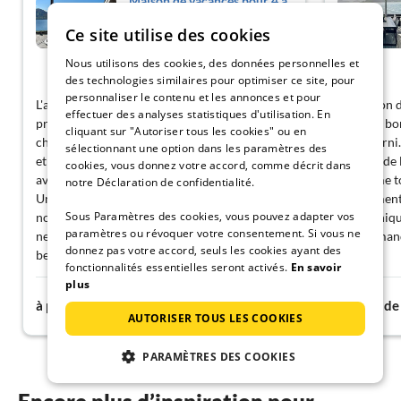
Maison de vacances pour 4 a
Selje
Ce site utilise des cookies
Selje
Nous utilisons des cookies, des données personnelles et
Montrer allemand
des technologies similaires pour optimiser ce site, pour
personnaliser le contenu et les annonces et pour
L'arrivée n'a pas posé de problème. L'accueil du
La maison d
effectuer des analyses statistiques d'utilisation. En
propriétaire malgré le retard était très
offre un b
cliquant sur "Autoriser tous les cookies" ou en
chaleureux. La maison de vacances est propre
bois fourni.
sélectionnant une option dans les paramètres des
et bien rangée. Pour nous, les pêcheurs, il y
au bord de 
cookies, vous donnez votre accord, comme décrit dans
avait aussi un endroit pour vider nos poissons.
deuxième to
notre Déclaration de confidentialité.
Une machine à laver était également présente,
absolument 
Sous Paramètres des cookies, vous pouvez adapter vos
nous aurions souhaité un sèche-linge si cela
sympathique
paramètres ou révoquer votre consentement. Si vous ne
ne pose pas de problème. En résumé, ce fut de
Recommanda
donnez pas votre accord, seuls les cookies ayant des
belles vacances pour nous à Selje.
fonctionnalités essentielles seront activés.
En savoir
Cordialement, Ingo Götze
plus
83€
à partir de
nuit
à partir de
AUTORISER TOUS LES COOKIES
PARAMÈTRES DES COOKIES