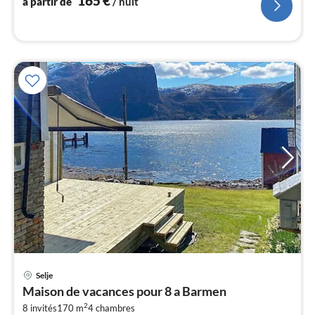
165
€
à partir de
/ nuit
l
Selje
Pri
Maison de vacances pour 8 a Barmen
à
2
8 invités
170 m
4
chambres
par