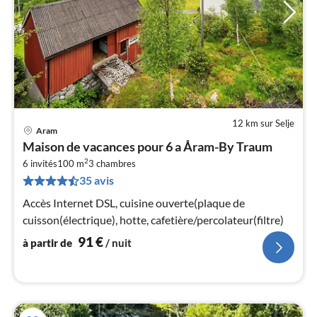
12 km sur Selje
Aram
Pri
Maison de vacances pour 6 a Åram-By Traum
à
2
6 invités
100 m
3
chambres
par
35 avis
de
9
Accès Internet DSL, cuisine ouverte(plaque de
pa
cuisson(électrique), hotte, cafetière/percolateur(filtre)
nui
91
€
à partir de
/ nuit
l