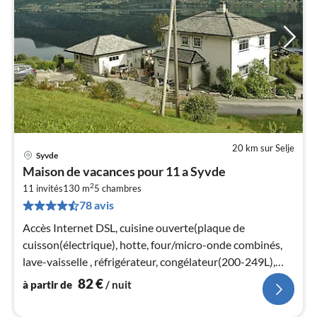
20 km sur Selje
Syvde
Pri
Maison de vacances pour 11 a Syvde
à
2
11 invités
130 m
5
chambres
par
78 avis
de
8
Accès Internet DSL, cuisine ouverte(plaque de
pa
cuisson(électrique), hotte, four/micro-onde combinés,
nui
lave-vaisselle , réfrigérateur, congélateur(200-249L),
chaise haute)
82
€
à partir de
/ nuit
l