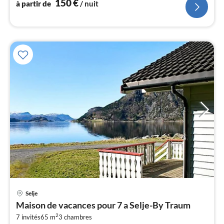
150
€
à partir de
/ nuit
l
Selje
Pri
Maison de vacances pour 7 a Selje-By Traum
à
2
7 invités
65 m
3
chambres
par