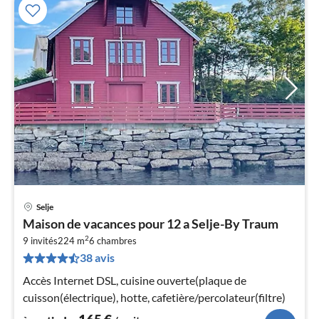
Selje
Pri
Maison de vacances pour 12 a Selje-By Traum
à
2
9 invités
224 m
6
chambres
par
38 avis
de
1
Accès Internet DSL, cuisine ouverte(plaque de
pa
cuisson(électrique), hotte, cafetière/percolateur(filtre)
nui