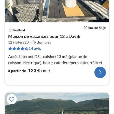
20 km sur Selje
Vestland
Pri
Maison de vacances pour 12 a Davik
à
2
12 invités
220 m
6
chambres
par
14 avis
de
1
Accès Internet DSL, cuisine(13 m2)(plaque de
pa
cuisson(électrique), hotte, cafetière/percolateur(filtre)
nui
123
€
à partir de
/ nuit
l