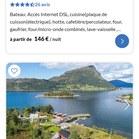
26 avis
de
1
Bateau: Accès Internet DSL, cuisine(plaque de
pa
cuisson(électrique), hotte, cafetière/percolateur, four,
nui
gaufrier, four/micro-onde combinés, lave-vaisselle ,
réfrigérateur, congéla...
146
€
à partir de
/ nuit
l