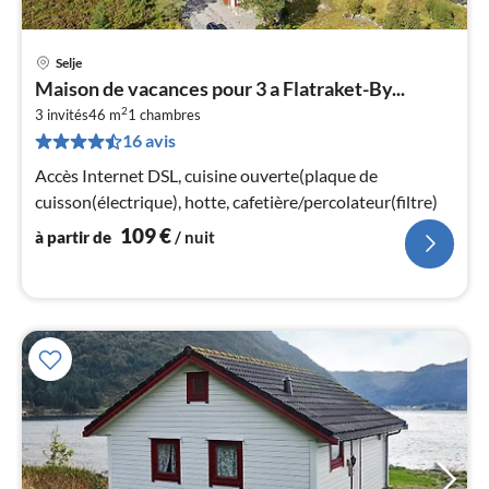
Selje
Pri
Maison de vacances pour 3 a Flatraket-By...
à
2
3 invités
46 m
1
chambres
par
16 avis
de
1
Accès Internet DSL, cuisine ouverte(plaque de
pa
cuisson(électrique), hotte, cafetière/percolateur(filtre)
nui
109
€
à partir de
/ nuit
l