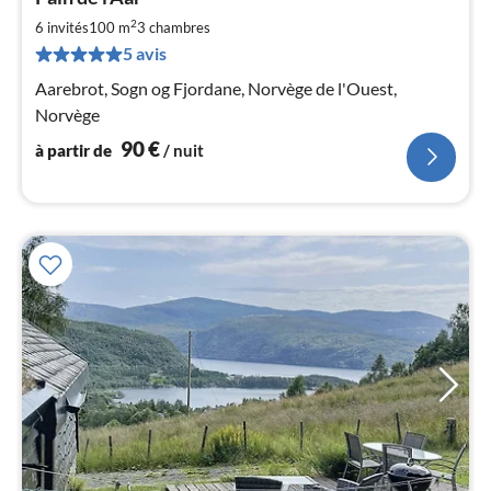
à
2
par
6 invités
100 m
3
chambres
de
5 avis
9
Aarebrot, Sogn og Fjordane, Norvège de l'Ouest,
pa
Norvège
nui
90
€
à partir de
/ nuit
l