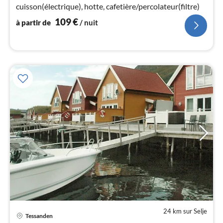
pa
cuisson(électrique), hotte, cafetière/percolateur(filtre)
nui
109
€
à partir de
/ nuit
l
24 km sur Selje
Tessanden