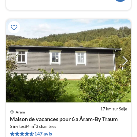
l
17 km sur Selje
Aram
Pri
Maison de vacances pour 6 a Åram-By Traum
à
2
5 invités
84 m
3
chambres
par
147 avis
de