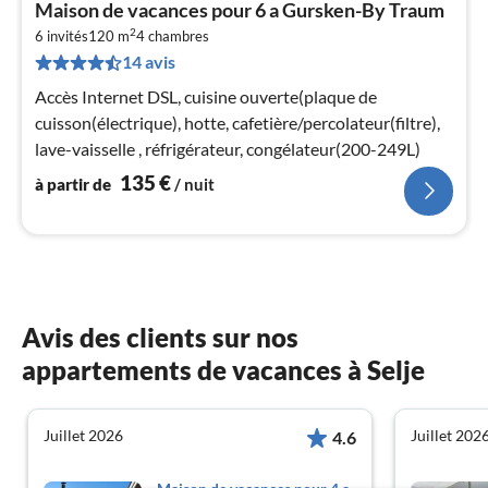
Pri
Maison de vacances pour 6 a Gursken-By Traum
à
2
6 invités
120 m
4
chambres
par
14 avis
de
1
Accès Internet DSL, cuisine ouverte(plaque de
pa
cuisson(électrique), hotte, cafetière/percolateur(filtre),
nui
lave-vaisselle , réfrigérateur, congélateur(200-249L)
135
€
à partir de
/ nuit
l
Avis des clients sur nos
appartements de vacances à Selje
Juillet 2026
Juillet 202
4.6