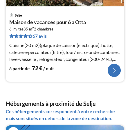
Selje
Pri
Maison de vacances pour 6 a Otta
à
2
6 invités
85 m
2
chambres
par
67 avis
de
7
Cuisine(20 m2)(plaque de cuisson(électrique), hotte,
pa
cafetière/percolateur(filtre), four/micro-onde combinés,
nui
lave-vaisselle , réfrigérateur, congélateur(200-249L),
chaise haute)
72
€
à partir de
/ nuit
l
Hébergements à proximité de Selje
Ces hébergements correspondent à votre recherche
mais sont situés en dehors de la zone de destination.