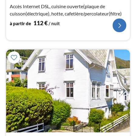
1
Accès Internet DSL, cuisine ouverte(plaque de
pa
cuisson(électrique), hotte, cafetière/percolateur(filtre)
nui
112
€
à partir de
/ nuit
l