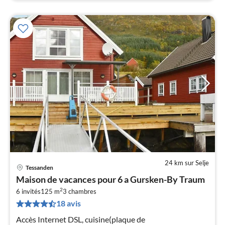
24 km sur Selje
Tessanden
Pri
Maison de vacances pour 6 a Gursken-By Traum
à
2
6 invités
125 m
3
chambres
par
18 avis
de
1
Accès Internet DSL, cuisine(plaque de