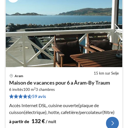
15 km sur Selje
Aram
Pri
Maison de vacances pour 6 a Åram-By Traum
à
2
6 invités
100 m
3
chambres
par
59 avis
de
1
Accès Internet DSL, cuisine ouverte(plaque de
pa
cuisson(électrique), hotte, cafetière/percolateur(filtre)
nui
132
€
à partir de
/ nuit