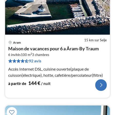
15 km sur Selje
Aram
Pri
Maison de vacances pour 6 a Åram-By Traum
à
2
6 invités
100 m
3
chambres
par
92 avis
de
1
Accès Internet DSL, cuisine ouverte(plaque de
pa
cuisson(électrique), hotte, cafetière/percolateur(filtre)
nui
144
€
à partir de
/ nuit
l