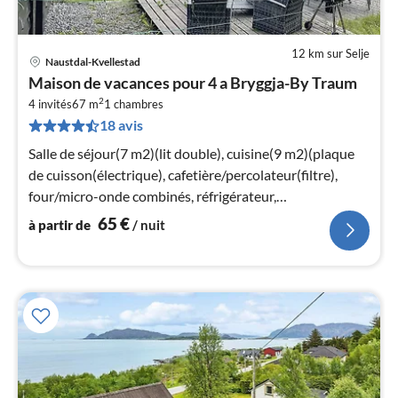
12 km sur Selje
Naustdal-Kvellestad
Pri
Maison de vacances pour 4 a Bryggja-By Traum
à
2
4 invités
67 m
1
chambres
par
18 avis
de
6
Salle de séjour(7 m2)(lit double), cuisine(9 m2)(plaque
pa
de cuisson(électrique), cafetière/percolateur(filtre),
nui
four/micro-onde combinés, réfrigérateur,
congélateur(200-249L)
65
€
à partir de
/ nuit
l