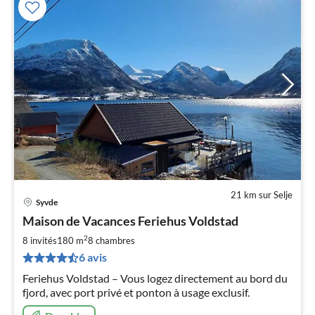
21 km sur Selje
Syvde
Pri
Maison de Vacances Feriehus Voldstad
à
2
par
8 invités
180 m
8
chambres
de
6 avis
1
Feriehus Voldstad – Vous logez directement au bord du
pa
fjord, avec port privé et ponton à usage exclusif.
nui