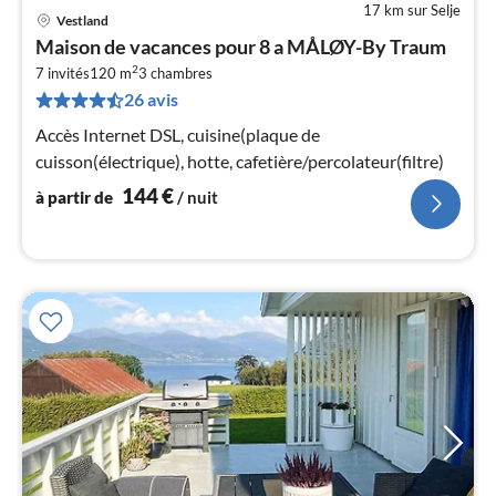
17 km sur Selje
Vestland
Pri
Maison de vacances pour 8 a MÅLØY-By Traum
à
2
7 invités
120 m
3
chambres
par
26 avis
de
1
Accès Internet DSL, cuisine(plaque de
pa
cuisson(électrique), hotte, cafetière/percolateur(filtre)
nui
144
€
à partir de
/ nuit
l