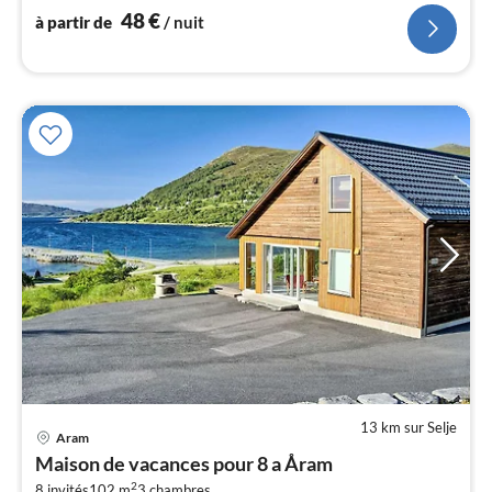
48
€
à partir de
/ nuit
l
13 km sur Selje
Aram
Pri
Maison de vacances pour 8 a Åram
à
2
8 invités
102 m
3
chambres