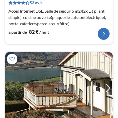
53 avis
de
8
Accès Internet DSL, Salle de séjour(5 m2)(2x Lit pliant
pa
simple), cuisine ouverte(plaque de cuisson(électrique),
nui
hotte, cafetière/percolateur(filtre)
82
€
à partir de
/ nuit
l