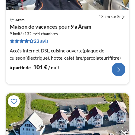
13 km sur Selje
Aram
Pri
Maison de vacances pour 9 a Åram
à
2
9 invités
132 m
4
chambres
par
23 avis
de
1
Accès Internet DSL, cuisine ouverte(plaque de
pa
cuisson(électrique), hotte, cafetière/percolateur(filtre)
nui
101
€
à partir de
/ nuit
l