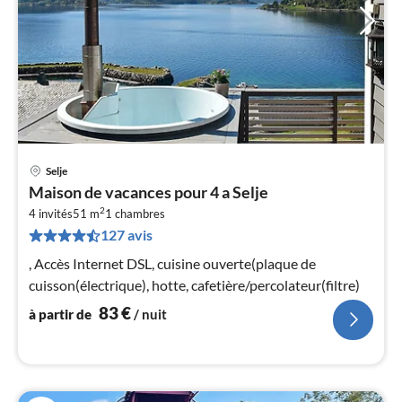
Selje
Pri
Maison de vacances pour 4 a Selje
à
2
4 invités
51 m
1
chambres
par
127 avis
de
8
, Accès Internet DSL, cuisine ouverte(plaque de
pa
cuisson(électrique), hotte, cafetière/percolateur(filtre)
nui
83
€
à partir de
/ nuit
l