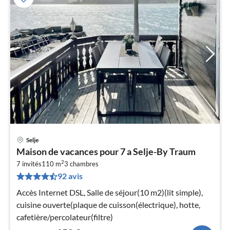
Selje
Pri
Maison de vacances pour 7 a Selje-By Traum
à
2
7 invités
110 m
3
chambres
par
92 avis
de
1
Accès Internet DSL, Salle de séjour(10 m2)(lit simple),
pa
cuisine ouverte(plaque de cuisson(électrique), hotte,
nui
cafetière/percolateur(filtre)