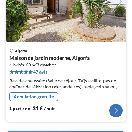
Algorfa
Pri
Maison de jardin moderne, Algorfa
à
2
6 invités
100 m
3
chambres
par
47 avis
de
3
Rez-de-chaussée: (Salle de séjour(TV(satellite, pas de
pa
chaînes de télévision néerlandaises), table, coin salon,
nui
chauffage(électrique, bois), climatisation)
Annulation gratuite
l
31
€
à partir de
/ nuit