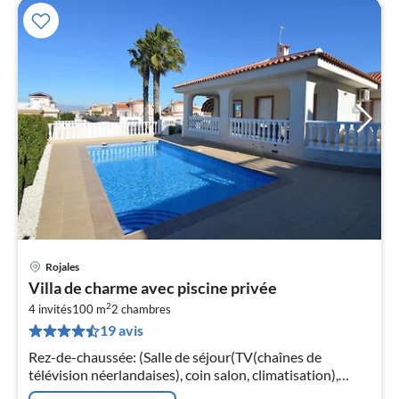
Rojales
Pri
Villa de charme avec piscine privée
à
2
4 invités
100 m
2
chambres
par
19 avis
de
7
Rez-de-chaussée: (Salle de séjour(TV(chaînes de
pa
télévision néerlandaises), coin salon, climatisation),
nui
cuisine(plaque de cuisson(4 foyers, vitrocéramique)