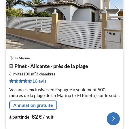
La Marina
Pri
El Pinet - Alicante - près de la plage
à
2
par
6 invités
100 m
3
chambres
de
16 avis
8
Vacances exclusives en Espagne à seulement 500
pa
mètres de la plage de La Marina ( « El Pinet ») sur le sud
nui
de la Costa Blanca (à seulement 20 minutes de
Annulation gratuite
l'aéroport ALC) pour 4 personnes (2 chambres, 2 salles
l
de bains)
82
€
à partir de
/ nuit