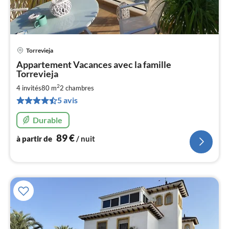
Torrevieja
Pri
Appartement Vacances avec la famille
à
Torrevieja
par
2
4 invités
80 m
2
chambres
de
8
5 avis
pa
Durable
nui
89
€
à partir de
/ nuit
l