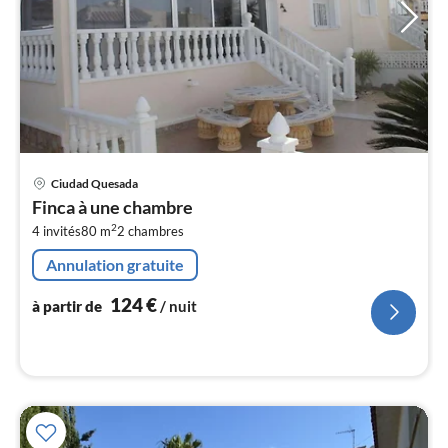
Pri
Ciudad Quesada
à
Finca à une chambre
par
2
4 invités
80 m
2
chambres
de
1
Annulation gratuite
pa
nui
124
€
à partir de
/ nuit
l