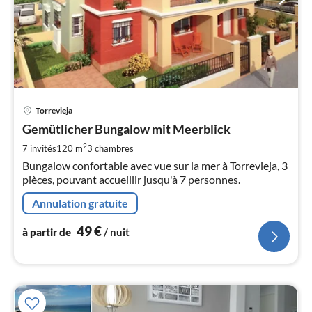
Pri
Torrevieja
à
Gemütlicher Bungalow mit Meerblick
par
de
2
7 invités
120 m
3
chambres
4
Bungalow confortable avec vue sur la mer à Torrevieja, 3
pa
pièces, pouvant accueillir jusqu'à 7 personnes.
nui
Annulation gratuite
l
49
€
à partir de
/ nuit