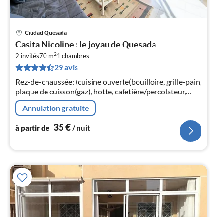
Ciudad Quesada
Pri
Casita Nicoline : le joyau de Quesada
à
2
2 invités
70 m
1
chambres
par
29 avis
de
3
Rez-de-chaussée: (cuisine ouverte(bouilloire, grille-pain,
pa
plaque de cuisson(gaz), hotte, cafetière/percolateur,
nui
four, micro ondes, réfrigérateur, congélateur)
Annulation gratuite
l
35
€
à partir de
/ nuit