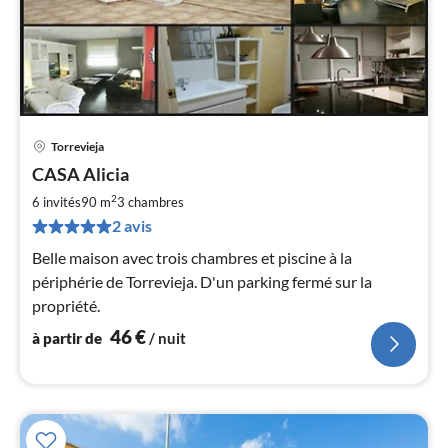
Torrevieja
Pri
CASA Alicia
à
2
par
6 invités
90 m
3
chambres
de
2 avis
4
Belle maison avec trois chambres et piscine à la
pa
périphérie de Torrevieja. D'un parking fermé sur la
nui
propriété.
l
46
€
à partir de
/ nuit