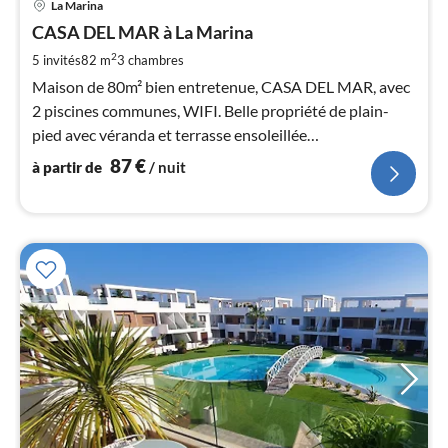
La Marina
à
CASA DEL MAR à La Marina
par
de
2
5 invités
82 m
3
chambres
8
Maison de 80m² bien entretenue, CASA DEL MAR, avec
pa
2 piscines communes, WIFI. Belle propriété de plain-
nui
pied avec véranda et terrasse ensoleillée
supplémentaire avec véranda
87
€
à partir de
/ nuit
l