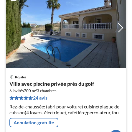
Rojales
Pri
Villa avec piscine privée près du golf
à
2
6 invités
700 m
3
chambres
par
24 avis
de
9
Rez-de-chaussée: (abri pour voiture) cuisine(plaque de
pa
cuisson(4 foyers, électrique), cafetière/percolateur, four,
nui
micro ondes, lave-vaisselle , combinaison
Annulation gratuite
réfrigérateur/congélat...
l