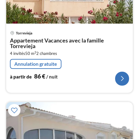
Pri
Torrevieja
à
Appartement Vacances avec la famille
par
Torrevieja
de
8
2
4 invités
50 m
2
chambres
pa
Annulation gratuite
nui
86
€
à partir de
/ nuit
l