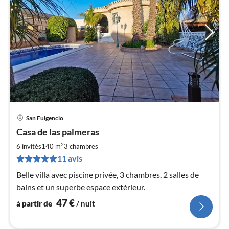
San Fulgencio
Pri
Casa de las palmeras
à
2
par
6 invités
140 m
3
chambres
de
11 avis
4
Belle villa avec piscine privée, 3 chambres, 2 salles de
pa
bains et un superbe espace extérieur.
nui
47
€
à partir de
/ nuit
l