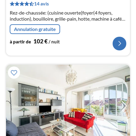
14 avis
de
1
Rez-de-chaussée: (cuisine ouverte(foyer(4 foyers,
pa
induction), bouilloire, grille-pain, hotte, machine à café
nui
expresso, four, micro ondes, lave-vaisselle , combinaison
Annulation gratuite
réfrigérateur...
l
102
€
à partir de
/ nuit