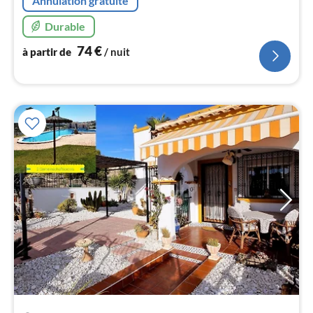
Annulation gratuite
nui
Durable
l
74
€
à partir de
/ nuit
Pri