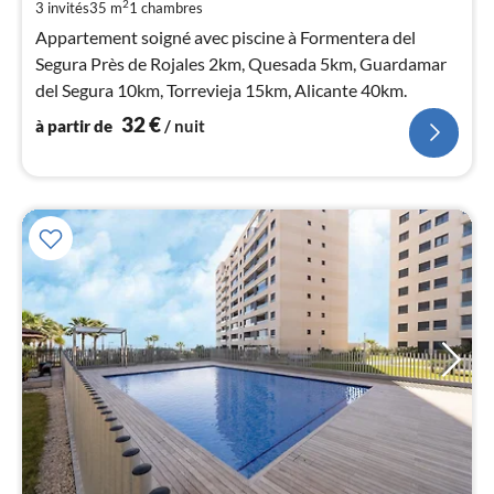
de
2
3 invités
35 m
1
chambres
3
Appartement soigné avec piscine à Formentera del
pa
Segura Près de Rojales 2km, Quesada 5km, Guardamar
nui
del Segura 10km, Torrevieja 15km, Alicante 40km.
32
€
à partir de
/ nuit
l