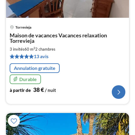
Torrevieja
Pri
Maison de vacances Vacances relaxation
à
Torrevieja
par
2
3 invités
60 m
2
chambres
de
3
13 avis
pa
Annulation gratuite
nui
Durable
l
38
€
à partir de
/ nuit