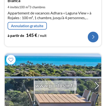
Blanca
de
1
2
4 invités
100 m
3
chambres
pa
Appartement de vacances Adhara « Laguna View » à
nui
Rojales : 100 m², 1 chambre, jusqu’à 4 personnes,
découvrez la Costa Blanca !
Annulation gratuite
l
145
€
à partir de
/ nuit