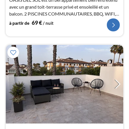
pa
avec un grand toit-terrasse privé et ensoleillé et un
nui
balcon. 2 PISCINES COMMUNAUTAIRES, BBQ, WIFI,
TV, 2 chambres, cuisine complète
l
69
€
à partir de
/ nuit