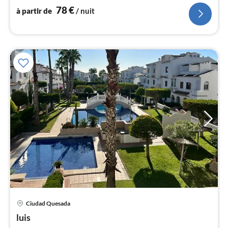
l
78
€
à partir de
/ nuit
Pri
Ciudad Quesada
à
luis
par