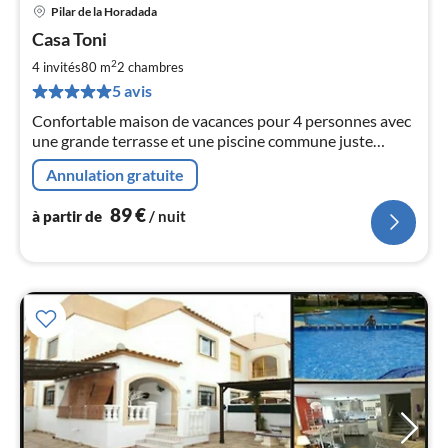
Pilar de la Horadada
Pri
Casa Toni
à
2
par
4 invités
80 m
2
chambres
de
5 avis
8
Confortable maison de vacances pour 4 personnes avec
pa
une grande terrasse et une piscine commune juste
nui
devant la porte du jardin.
Annulation gratuite
l
89
€
à partir de
/ nuit