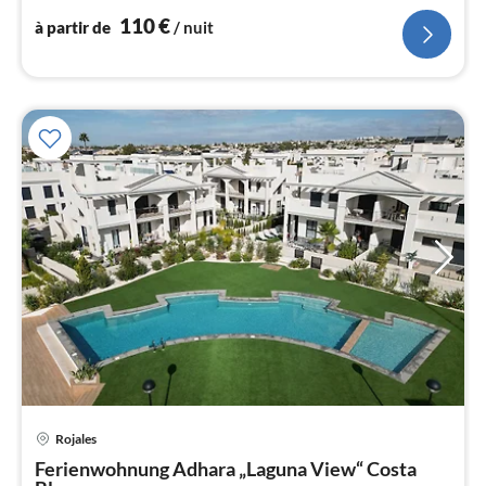
l
110
€
à partir de
/ nuit
Pri
Rojales
à
Ferienwohnung Adhara „Laguna View“ Costa
par