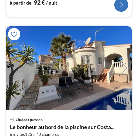
92
€
à partir de
/ nuit
Ciudad Quesada
Pri
Le bonheur au bord de la piscine sur Costa...
à
2
6 invités
125 m
3
chambres
par