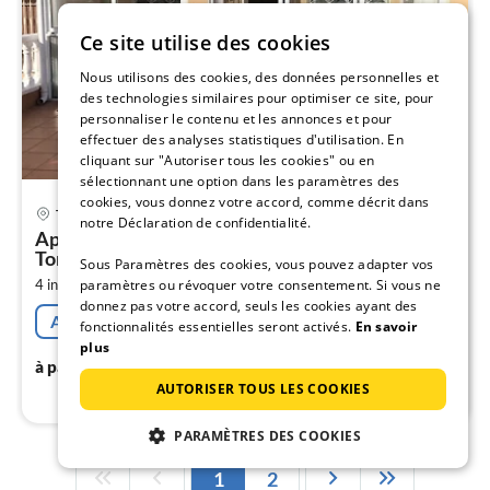
Ce site utilise des cookies
Nous utilisons des cookies, des données personnelles et
des technologies similaires pour optimiser ce site, pour
personnaliser le contenu et les annonces et pour
effectuer des analyses statistiques d'utilisation. En
cliquant sur "Autoriser tous les cookies" ou en
sélectionnant une option dans les paramètres des
cookies, vous donnez votre accord, comme décrit dans
Pri
Torrevieja
notre Déclaration de confidentialité.
à
Appartement Vacances avec la famille
par
Torrevieja
Sous Paramètres des cookies, vous pouvez adapter vos
de
8
2
paramètres ou révoquer votre consentement. Si vous ne
4 invités
50 m
2
chambres
donnez pas votre accord, seuls les cookies ayant des
pa
Annulation gratuite
fonctionnalités essentielles seront activés.
En savoir
nui
plus
86
€
à partir de
/ nuit
AUTORISER TOUS LES COOKIES
l
PARAMÈTRES DES COOKIES
1
2