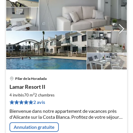
Pilar de la Horadada
Pri
Lamar Resort II
à
2
par
4 invités
70 m
2
chambres
de
2 avis
7
Bienvenue dans notre appartement de vacances près
pa
d'Alicante sur la Costa Blanca. Profitez de votre séjour
nui
dans notre bel appartement de vacances.
Annulation gratuite