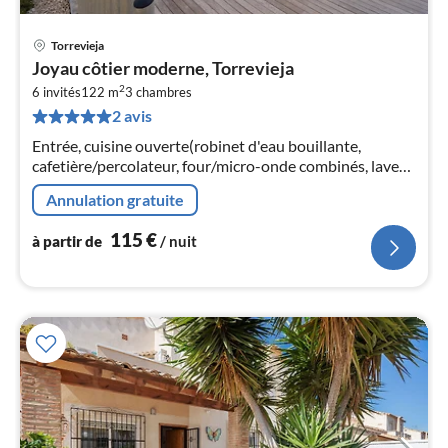
Torrevieja
Pri
Joyau côtier moderne, Torrevieja
à
2
6 invités
122 m
3
chambres
par
2 avis
de
1
Entrée, cuisine ouverte(robinet d'eau bouillante,
pa
cafetière/percolateur, four/micro-onde combinés, lave-
nui
vaisselle , réfrigérateur, congélateur)
Annulation gratuite
l
115
€
à partir de
/ nuit