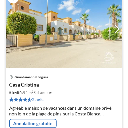
Guardamar del Segura
Pri
Casa Cristina
à
2
par
5 invités
94 m
3
chambres
de
2 avis
1
Agréable maison de vacances dans un domaine privé,
pa
non loin de la plage de pins, sur la Costa Blanca
nui
ensoleillée
Annulation gratuite