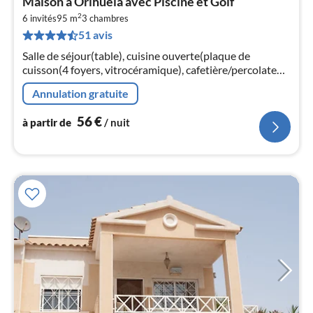
Maison à Orihuela avec Piscine et Golf
à
2
6 invités
95 m
3
chambres
par
51 avis
de
5
Salle de séjour(table), cuisine ouverte(plaque de
pa
cuisson(4 foyers, vitrocéramique), cafetière/percolateur,
nui
four, lave-vaisselle , combinaison
Annulation gratuite
réfrigérateur/congélateur, lave-linge...
l
56
€
à partir de
/ nuit