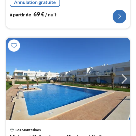
Annulation gratuite
l
69
€
à partir de
/ nuit
Los Montesinos
Pri