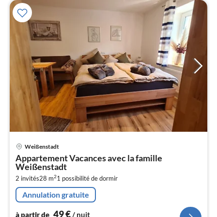
Pri
Weißenstadt
à
Appartement Vacances avec la famille
par
Weißenstadt
de
4
2
2 invités
28 m
1
possibilité de dormir
pa
Annulation gratuite
nui
49
€
à partir de
/ nuit