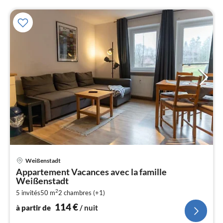
Pri
Weißenstadt
à
Appartement Vacances avec la famille
par
Weißenstadt
de
1
2
5 invités
50 m
2
chambres (+1)
114
€
pa
à partir de
/ nuit
nui