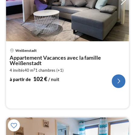
Pri
Weißenstadt
à
Appartement Vacances avec la famille
par
Weißenstadt
de
1
2
4 invités
40 m
1
chambres (+1)
102
€
pa
à partir de
/ nuit
nui
l