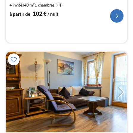
de
1
2
4 invités
40 m
1
chambres (+1)
102
€
pa
à partir de
/ nuit
nui
l