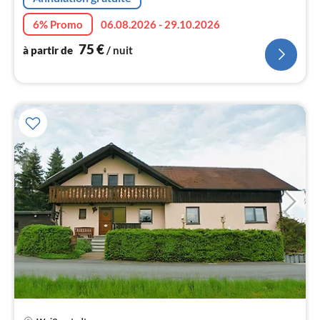
nui
6% Promo
06.08.2026 - 29.10.2026
l
75
€
à partir de
/ nuit