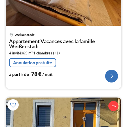
Pri
Weißenstadt
à
Appartement Vacances avec la famille
par
Weißenstadt
de
7
2
4 invités
65 m
1
chambres (+1)
pa
Annulation gratuite
nui
78
€
à partir de
/ nuit
l
7%