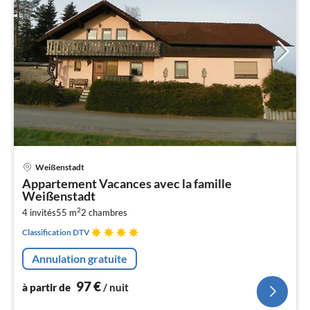
Pri
Weißenstadt
à
Appartement Vacances avec la famille
par
Weißenstadt
de
9
2
4 invités
55 m
2
chambres
pa
Classification DTV
nui
Annulation gratuite
l
97
€
à partir de
/ nuit