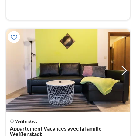
l
Pri
Weißenstadt
à
Appartement Vacances avec la famille
par
Weißenstadt