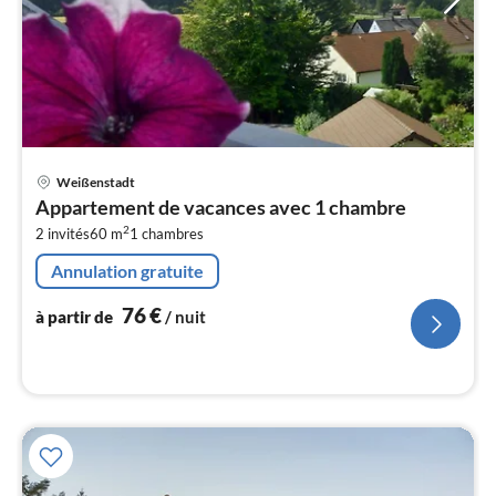
Pri
Weißenstadt
à
Appartement de vacances avec 1 chambre
par
2
2 invités
60 m
1
chambres
de
7
Annulation gratuite
pa
nui
76
€
à partir de
/ nuit
l