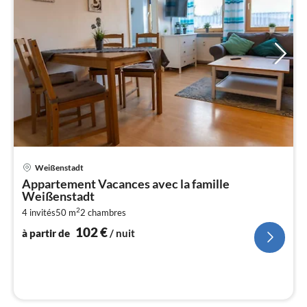
Pri
Weißenstadt
à
Appartement Vacances avec la famille
par
Weißenstadt
de
1
2
4 invités
50 m
2
chambres
102
€
pa
à partir de
/ nuit
nui
l