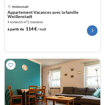
Pri
Weißenstadt
à
Appartement Vacances avec la famille
par
Weißenstadt
de
1
2
4 invités
50 m
2
chambres
114
€
pa
à partir de
/ nuit
nui
l