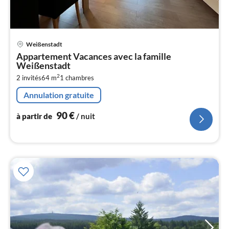
Pri
Weißenstadt
à
Appartement Vacances avec la famille
par
Weißenstadt
de
9
2
2 invités
64 m
1
chambres
pa
Annulation gratuite
nui
90
€
à partir de
/ nuit
l