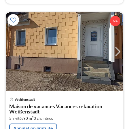
6%
Pri
Weißenstadt
à
Maison de vacances Vacances relaxation
par
Weißenstadt
de
7
2
5 invités
90 m
3
chambres
pa
Annulation gratuite