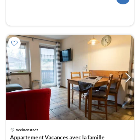
nui
l
Pri
Weißenstadt
à
Appartement Vacances avec la famille
par