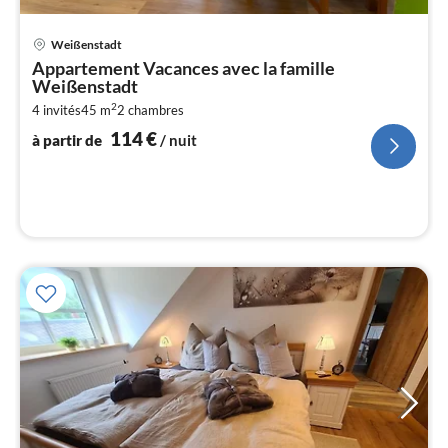
Pri
Weißenstadt
à
Appartement Vacances avec la famille
par
Weißenstadt
de
1
2
4 invités
45 m
2
chambres
114
€
pa
à partir de
/ nuit
nui
l