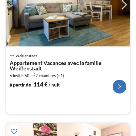
Pri
Weißenstadt
à
Appartement Vacances avec la famille
par
Weißenstadt
de
1
2
6 invités
60 m
2
chambres (+1)
114
€
pa
à partir de
/ nuit
nui
l