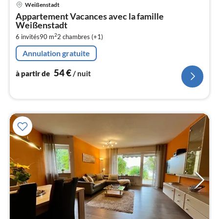
Pri
Weißenstadt
à
Appartement Vacances avec la famille
par
Weißenstadt
de
5
2
6 invités
90 m
2
chambres (+1)
pa
Annulation gratuite
nui
54
€
à partir de
/ nuit
l