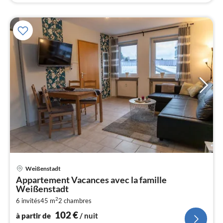
Pri
Weißenstadt
à
Appartement Vacances avec la famille
par
Weißenstadt
de
1
2
6 invités
45 m
2
chambres
102
€
pa
à partir de
/ nuit