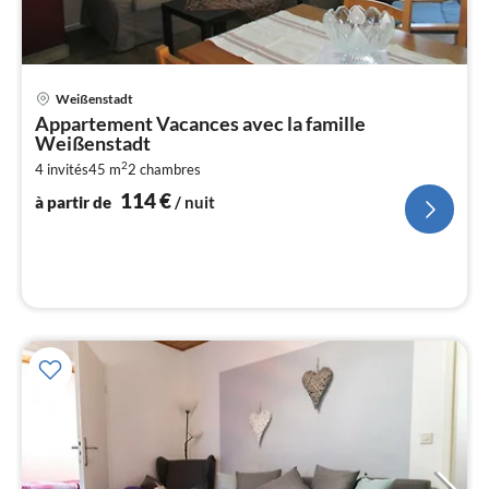
Pri
Weißenstadt
à
Appartement Vacances avec la famille
par
Weißenstadt
de
1
2
4 invités
45 m
2
chambres
114
€
pa
à partir de
/ nuit
nui
l