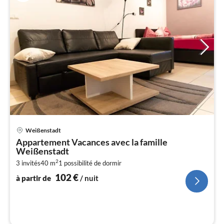
Pri
Weißenstadt
à
Appartement Vacances avec la famille
par
Weißenstadt
de
1
2
3 invités
40 m
1
possibilité de dormir
102
€
pa
à partir de
/ nuit
nui
l