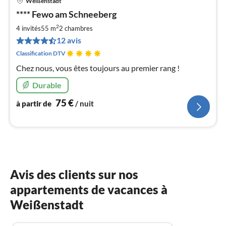
Weißenstadt
Pri
**** Fewo am Schneeberg
à
2
par
4 invités
55 m
2
chambres
de
12 avis
7
Classification DTV
pa
Chez nous, vous êtes toujours au premier rang !
nui
Durable
l
75
€
à partir de
/ nuit
Avis des clients sur nos
appartements de vacances à
Weißenstadt