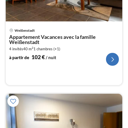
Pri
Weißenstadt
à
Appartement Vacances avec la famille
par
Weißenstadt
de
1
2
4 invités
40 m
1
chambres (+1)
102
€
pa
à partir de
/ nuit
nui
l