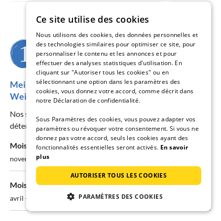
Ce site utilise des cookies
Nous utilisons des cookies, des données personnelles et
des technologies similaires pour optimiser ce site, pour
Quand souhaitez-vous partir ?
personnaliser le contenu et les annonces et pour
effectuer des analyses statistiques d'utilisation. En
cliquant sur "Autoriser tous les cookies" ou en
sélectionnant une option dans les paramètres des
Meilleure période pour visiter la région
cookies, vous donnez votre accord, comme décrit dans
Weißenstadt
notre Déclaration de confidentialité.
Nos statistiques de prix et de disponibilité vous aident à
Sous Paramètres des cookies, vous pouvez adapter vos
déterminer la meilleure période pour votre séjour.
paramètres ou révoquer votre consentement. Si vous ne
donnez pas votre accord, seuls les cookies ayant des
Mois le moins cher:
fonctionnalités essentielles seront activés.
En savoir
plus
novembre - Ø 82€/nuit
AUTORISER TOUS LES COOKIES
Mois le plus cher:
PARAMÈTRES DES COOKIES
avril - Ø 93€/nuit