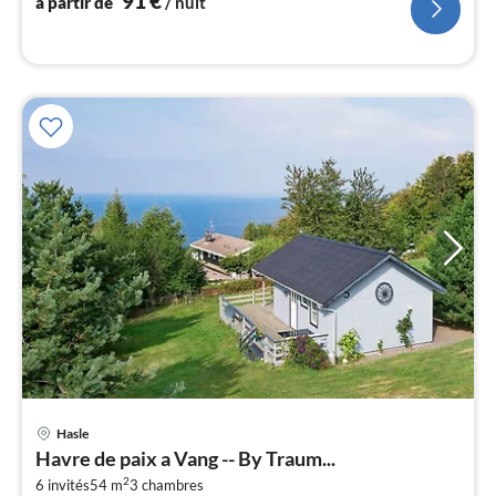
91
€
à partir de
/ nuit
l
Hasle
Pri
Havre de paix a Vang -- By Traum...
à
2
6 invités
54 m
3
chambres
par