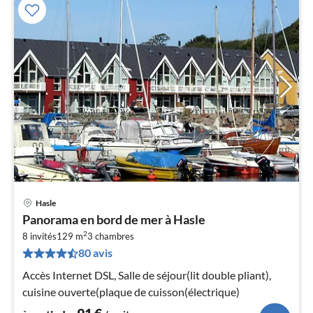
Hasle
Pri
Panorama en bord de mer à Hasle
à
2
8 invités
129 m
3
chambres
par
80 avis
de
9
Accès Internet DSL, Salle de séjour(lit double pliant),
pa
cuisine ouverte(plaque de cuisson(électrique)
nui