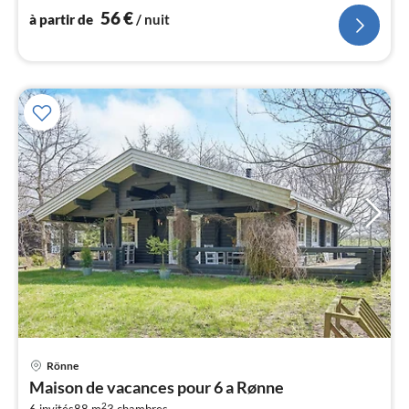
56
€
à partir de
/ nuit
l
Rönne
Pri
Maison de vacances pour 6 a Rønne
à
2
6 invités
88 m
3
chambres