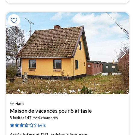
Hasle
Pri
Maison de vacances pour 8 a Hasle
à
2
8 invités
147 m
4
chambres
par
9 avis
de
7
Accès Internet DSL, cuisine(plaque de