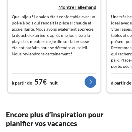
Montrer allemand
Quel bijou ! Le salon était confortable avec un
Une très b
poêle à bois qui rendait la pièce si chaude et
idéal avec 
accueillante. Nous avons également apprécié
3 terrasses
la douche extérieure après une journée à la
tables et de
plage. Les meubles de jardin sur la terrasse
présent pou
étaient parfaits pour se détendre au soleil.
Recommanda
Nous reviendrons certainement !
qui recherc
paix. Place
porte, pêch
top 1. Dans 
supermarch
57€
à partir de
nuit
à partir de
tant qu'île
simplement 
et la rando
Encore plus d’inspiration pour
planifier vos vacances