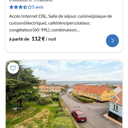
par
5 avis
de
1
Accès Internet DSL, Salle de séjour, cuisine(plaque de
pa
cuisson(électrique), cafetière/percolateur,
nui
congélateur(60-99L), combinaison
réfrigérateur/congélateur)
112
€
à partir de
/ nuit
l