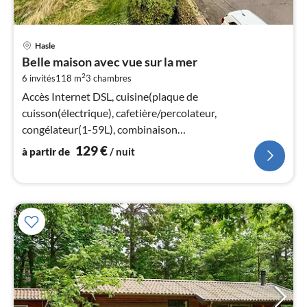
Pri
Hasle
à
Belle maison avec vue sur la mer
par
2
6 invités
118 m
3
chambres
de
1
Accès Internet DSL, cuisine(plaque de
pa
cuisson(électrique), cafetière/percolateur,
nui
congélateur(1-59L), combinaison
réfrigérateur/congélateur, lave-linge )
129
€
à partir de
/ nuit
l