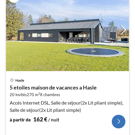
Pri
Hasle
à
5 etoiles maison de vacances a Hasle
par
2
20 invités
270 m
8
chambres
de
1
Accès Internet DSL, Salle de séjour(2x Lit pliant simple),
pa
Salle de séjour(2x Lit pliant simple)
nui
162
€
à partir de
/ nuit
l