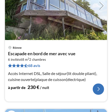
Rönne
Pri
Escapade en bord de mer avec vue
à
2
6 invités
68 m
2
chambres
par
68 avis
de
2
Accès Internet DSL, Salle de séjour(lit double pliant),
pa
cuisine ouverte(plaque de cuisson(électrique)
nui
230
€
à partir de
/ nuit
l