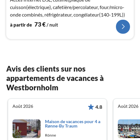
pa
cuisson(électrique), cafetière/percolateur, four/micro-
nui
onde combinés, réfrigérateur, congélateur(140-199L))
73
€
à partir de
/ nuit
l
Avis des clients sur nos
appartements de vacances à
Westbornholm
Août 2026
Août 2026
4.8
Maison de vacances pour 4 a
Rønne-By Traum
Rönne