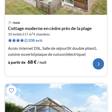
Hasle
Pri
Cottage moderne en cèdre près de la plage
à
2
10 invités
117 m
4
chambres
par
108 avis
de
6
Accès Internet DSL, Salle de séjour(lit double pliant),
pa
cuisine ouverte(plaque de cuisson(électrique)
nui
68
€
à partir de
/ nuit
l