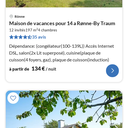
Rönne
Pri
Maison de vacances pour 14 a Rønne-By Traum
à
2
12 invités
197 m
4
chambres
par
35 avis
de
1
Dépendance: (congélateur(100-139L)) Accès Internet
pa
DSL, salon(2x Lit superposé), cuisine(plaque de
nui
cuisson(4 foyers, gaz), plaque de cuisson(induction)
134
€
à partir de
/ nuit
l