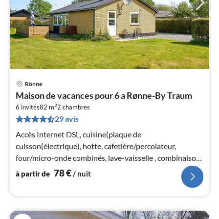
Rönne
Pri
Maison de vacances pour 6 a Rønne-By Traum
à
2
6 invités
82 m
2
chambres
par
29 avis
de
7
Accès Internet DSL, cuisine(plaque de
pa
cuisson(électrique), hotte, cafetière/percolateur,
nui
four/micro-onde combinés, lave-vaisselle , combinaison
réfrigérateur/congélateur)
78
€
à partir de
/ nuit
l