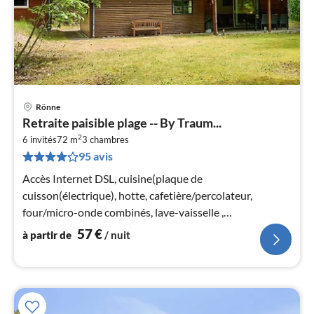
Rönne
Pri
Retraite paisible plage -- By Traum...
à
2
6 invités
72 m
3
chambres
par
95 avis
de
5
Accès Internet DSL, cuisine(plaque de
pa
cuisson(électrique), hotte, cafetière/percolateur,
nui
four/micro-onde combinés, lave-vaisselle ,
réfrigérateur(+ congélateur))
57
€
à partir de
/ nuit
l