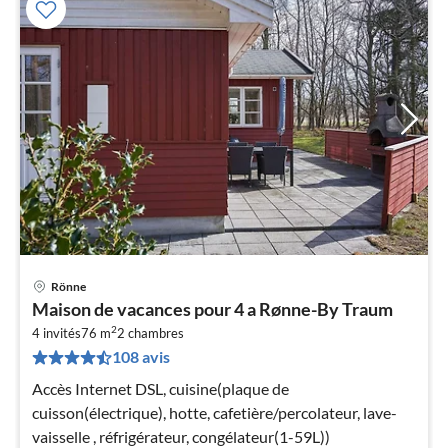
Rönne
Pri
Maison de vacances pour 4 a Rønne-By Traum
à
2
4 invités
76 m
2
chambres
par
108 avis
de
5
Accès Internet DSL, cuisine(plaque de
pa
cuisson(électrique), hotte, cafetière/percolateur, lave-
nui
vaisselle , réfrigérateur, congélateur(1-59L))