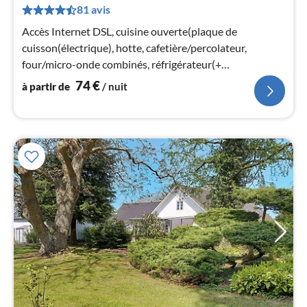
81 avis
de
7
Accès Internet DSL, cuisine ouverte(plaque de
pa
cuisson(électrique), hotte, cafetière/percolateur,
nui
four/micro-onde combinés, réfrigérateur(+
congélateur))
74
€
à partir de
/ nuit
l