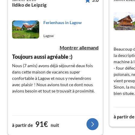
Ildiko de Leipzig
Ferienhaus in Lagow
Lagow
Montrer allemand
Beaucoup d
la descript
Toujours aussi agréable :)
machine à l
Nous (7 amis) avons déjà séjourné deux fois
- four défe
dans cette maison de vacances super
polonais, n
confortable à Lagow et nous y reviendrons
vient presq
avec plaisir ! Nous avions tout ce dont nous
Sinon, la m
avions besoin et tout se trouvait à proximité.
bien située.
à partir de
91€
à partir de
nuit