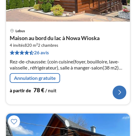
Lebus
Pri
Maison au bord du lac à Nowa Wioska
à
2
4 invités
820 m
2
chambres
par
26 avis
de
7
Rez-de-chaussée: (coin cuisine(foyer, bouilloire, lave-
pa
vaisselle , réfrigérateur), salle à manger-salon(38 m2)
nui
(canapé-lit double, TV(chaînes de télévision allemandes)
Annulation gratuite
l
78
€
à partir de
/ nuit