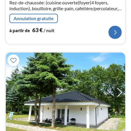
6
Rez-de-chaussée: (cuisine ouverte(foyer(4 foyers,
pa
induction), bouilloire, grille-pain, cafetière/percolateur,
nui
four, micro ondes, lave-vaisselle , combinaison
Annulation gratuite
réfrigérateur/congélat...
l
63
€
à partir de
/ nuit