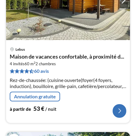
Lebus
Pri
Maison de vacances confortable, à proximité d...
à
2
4 invités
60 m
2
chambres
par
60 avis
de
5
Rez-de-chaussée: (cuisine ouverte(foyer(4 foyers,
pa
induction), bouilloire, grille-pain, cafetière/percolateur,
nui
micro ondes, lave-vaisselle , combinaison
Annulation gratuite
réfrigérateur/congélateur)
l
53
€
à partir de
/ nuit