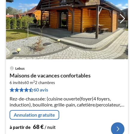
Lebus
Pri
Maisons de vacances confortables
à
2
6 invités
60 m
2
chambres
par
60 avis
de
6
Rez-de-chaussée: (cuisine ouverte(foyer(4 foyers,
pa
induction), bouilloire, grille-pain, cafetière/percolateur,
nui
micro ondes, lave-vaisselle , combinaison
Annulation gratuite
réfrigérateur/congélateur)
l
68
€
à partir de
/ nuit