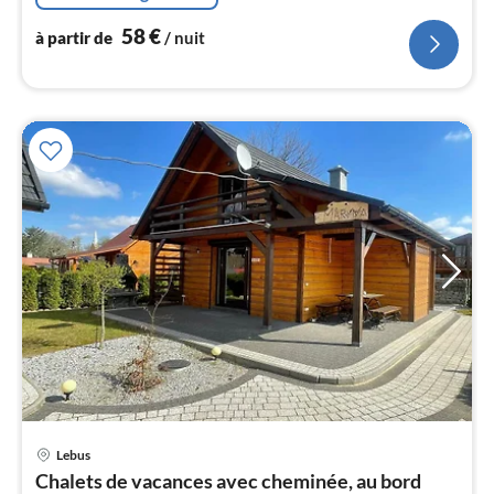
l
58
€
à partir de
/ nuit
Lebus
Pri
Chalets de vacances avec cheminée, au bord
à