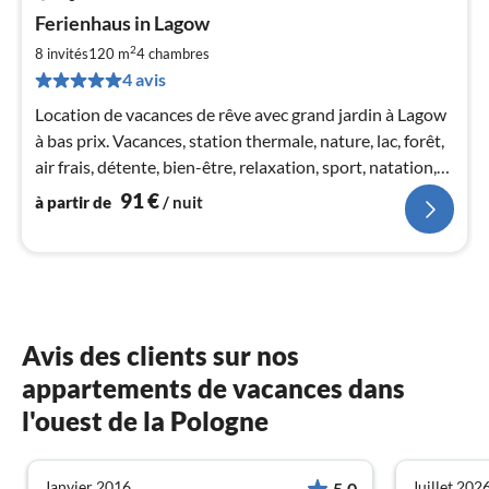
Pri
Ferienhaus in Lagow
à
2
par
8 invités
120 m
4
chambres
de
4 avis
9
Location de vacances de rêve avec grand jardin à Lagow
pa
à bas prix. Vacances, station thermale, nature, lac, forêt,
nui
air frais, détente, bien-être, relaxation, sport, natation,
famille, etc
l
91
€
à partir de
/ nuit
Avis des clients sur nos
appartements de vacances dans
l'ouest de la Pologne
Janvier 2016
Juillet 202
5.0