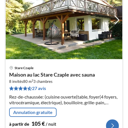
Stare Czaple
Pri
Maison au lac Stare Czaple avec sauna
à
2
8 invités
80 m
3
chambres
par
27 avis
de
1
Rez-de-chaussée: (cuisine ouverte(table, foyer(4 foyers,
pa
vitrocéramique, électrique), bouilloire, grille-pain,
nui
cafetière/percolateur, four/micro-onde combinés, lave-
Annulation gratuite
vaisselle , com...
l
105
€
à partir de
/ nuit