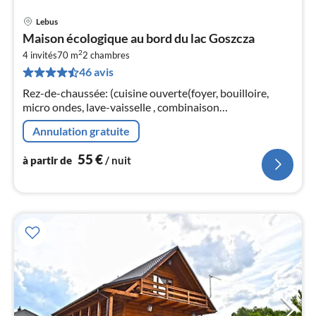
Lebus
Pri
Maison écologique au bord du lac Goszcza
à
2
4 invités
70 m
2
chambres
par
46 avis
de
5
Rez-de-chaussée: (cuisine ouverte(foyer, bouilloire,
pa
micro ondes, lave-vaisselle , combinaison
nui
réfrigérateur/congélateur)
Annulation gratuite
l
55
€
à partir de
/ nuit