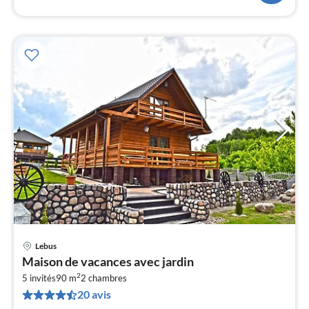
Lebus
Pri
Maison de vacances avec jardin
à
2
5 invités
90 m
2
chambres
par
20 avis
de