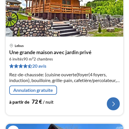
Lebus
Pri
Une grande maison avec jardin privé
à
2
6 invités
90 m
2
chambres
par
20 avis
de
7
Rez-de-chaussée: (cuisine ouverte(foyer(4 foyers,
pa
induction), bouilloire, grille-pain, cafetière/percolateur,
nui
four, micro ondes, lave-vaisselle , combinaison
Annulation gratuite
réfrigérateur/congélat...
l
72
€
à partir de
/ nuit