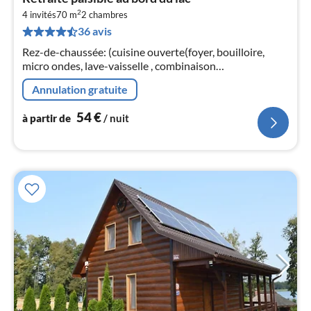
à
2
4 invités
70 m
2
chambres
par
36 avis
de
5
Rez-de-chaussée: (cuisine ouverte(foyer, bouilloire,
pa
micro ondes, lave-vaisselle , combinaison
nui
réfrigérateur/congélateur)
Annulation gratuite
l
54
€
à partir de
/ nuit