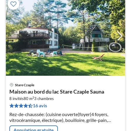
Stare Czaple
Pri
Maison au bord du lac Stare Czaple Sauna
à
2
8 invités
80 m
3
chambres
par
16 avis
de
8
Rez-de-chaussée: (cuisine ouverte(foyer(4 foyers,
pa
vitrocéramique, électrique), bouilloire, grille-pain,
nui
cafetière/percolateur, four, micro ondes, lave-vaisselle ,
Annulation gratuite