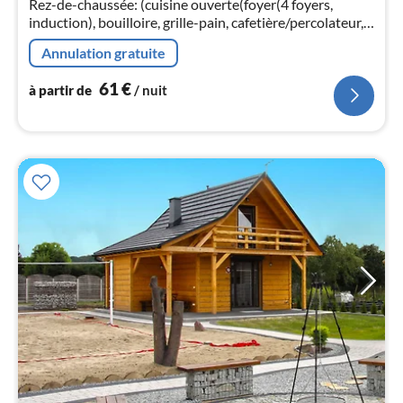
Rez-de-chaussée: (cuisine ouverte(foyer(4 foyers,
pa
induction), bouilloire, grille-pain, cafetière/percolateur,
nui
micro ondes, lave-vaisselle , combinaison
Annulation gratuite
réfrigérateur/congélateur)
l
61
€
à partir de
/ nuit