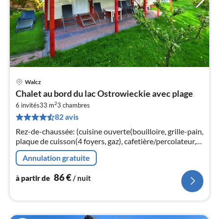
Walcz
Pri
Chalet au bord du lac Ostrowieckie avec plage
à
2
6 invités
33 m
3
chambres
par
82 avis
de
8
Rez-de-chaussée: (cuisine ouverte(bouilloire, grille-pain,
pa
plaque de cuisson(4 foyers, gaz), cafetière/percolateur,
nui
four, micro ondes, combinaison
Annulation gratuite
réfrigérateur/congélateur)
l
86
€
à partir de
/ nuit