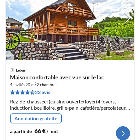
Lebus
Pri
Maison confortable avec vue sur le lac
à
2
4 invités
90 m
2
chambres
par
23 avis
de
6
Rez-de-chaussée: (cuisine ouverte(foyer(4 foyers,
pa
induction), bouilloire, grille-pain, cafetière/percolateur,
nui
four, micro ondes, lave-vaisselle , combinaison
Annulation gratuite
réfrigérateur/congélat...
l
66
€
à partir de
/ nuit