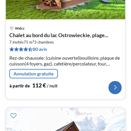
Walcz
Pri
Chalet au bord du lac Ostrowieckie, plage...
à
2
7 invités
75 m
3
chambres
par
80 avis
de
1
Rez-de-chaussée: (cuisine ouverte(bouilloire, plaque de
pa
cuisson(4 foyers, gaz), cafetière/percolateur, four,
nui
combinaison réfrigérateur/congélateur)
Annulation gratuite
l
112
€
à partir de
/ nuit