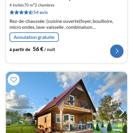
à
2
4 invités
70 m
2
chambres
par
54 avis
de
5
Rez-de-chaussée: (cuisine ouverte(foyer, bouilloire,
pa
micro ondes, lave-vaisselle , combinaison
nui
réfrigérateur/congélateur), salle à manger-
Annulation gratuite
salon(canapé-lit double, TV, table)
l
56
€
à partir de
/ nuit