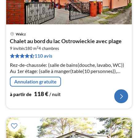
Walcz
Pri
Chalet au bord du lac Ostrowieckie avec plage
à
2
9 invités
180 m
4
chambres
par
110 avis
de
1
Rez-de-chaussée: (salle de bains(douche, lavabo, WC))
pa
Au 1er étage: (salle à manger(table(10 personnes)),
nui
cuisine ouverte(foyer(4 foyers, gaz)
Annulation gratuite
l
118
€
à partir de
/ nuit