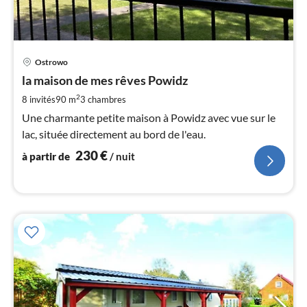
Pri
Ostrowo
à
la maison de mes rêves Powidz
par
de
2
8 invités
90 m
3
chambres
2
Une charmante petite maison à Powidz avec vue sur le
pa
lac, située directement au bord de l'eau.
nui
230
€
à partir de
/ nuit
l