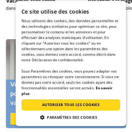
Vacances avec chien
Vacances à la plag
dans l'ouest de la Pologne
dans l'ouest de la Pol
Ce site utilise des cookies
Nous utilisons des cookies, des données personnelles et
des technologies similaires pour optimiser ce site, pour
personnaliser le contenu et les annonces et pour
effectuer des analyses statistiques d'utilisation. En
cliquant sur "Autoriser tous les cookies" ou en
sélectionnant une option dans les paramètres des
cookies, vous donnez votre accord, comme décrit dans
notre Déclaration de confidentialité.
Sous Paramètres des cookies, vous pouvez adapter vos
paramètres ou révoquer votre consentement. Si vous ne
donnez pas votre accord, seuls les cookies ayant des
Vous cherchez encore le vacancier idéal
fonctionnalités essentielles seront activés.
En savoir
pour votre logement ou votre maison de
plus
vacances ?
AUTORISER TOUS LES COOKIES
PARAMÈTRES DES COOKIES
Louez dès maintenant sur Ferienhausmiete.de