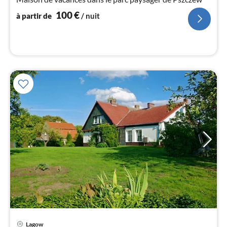
pa
100
€
nui
à partir de
/ nuit
l
Lagow