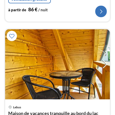
combinaison réfri...
l
86
€
à partir de
/ nuit
Lebus
Pri
Maison de vacances tranquille au bord du lac