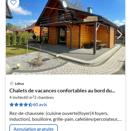
Lebus
Pri
Chalets de vacances confortables au bord du...
à
2
4 invités
60 m
2
chambres
par
60 avis
de
5
Rez-de-chaussée: (cuisine ouverte(foyer(4 foyers,
pa
induction), bouilloire, grille-pain, cafetière/percolateur,
nui
micro ondes, lave-vaisselle , combinaison
Annulation gratuite
réfrigérateur/congélateur)