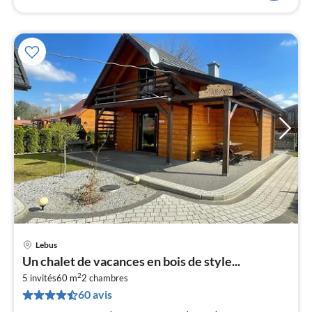
Lebus
Pri
Un chalet de vacances en bois de style...
à
2
5 invités
60 m
2
chambres
par
60 avis
de
6