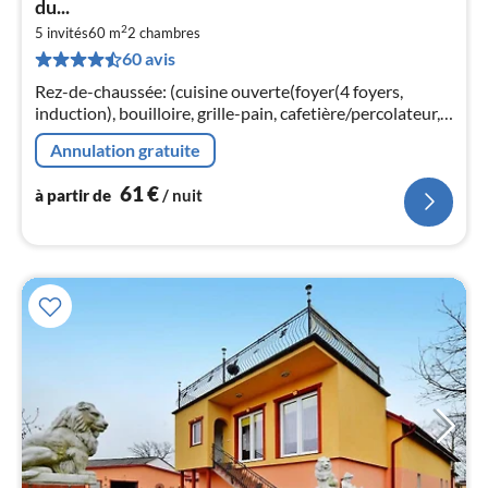
du...
par
2
5 invités
60 m
2
chambres
de
6
60 avis
pa
Rez-de-chaussée: (cuisine ouverte(foyer(4 foyers,
nui
induction), bouilloire, grille-pain, cafetière/percolateur,
micro ondes, lave-vaisselle , combinaison
Annulation gratuite
réfrigérateur/congélateur)
l
61
€
à partir de
/ nuit