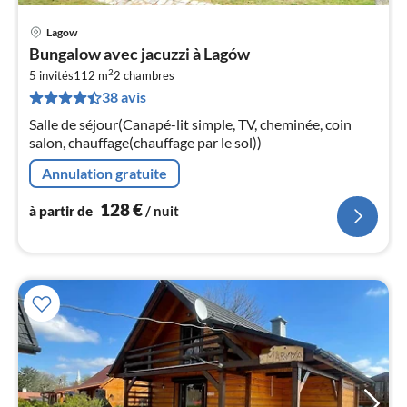
Lagow
Pri
Bungalow avec jacuzzi à Lagów
à
2
5 invités
112 m
2
chambres
par
38 avis
de
1
Salle de séjour(Canapé-lit simple, TV, cheminée, coin
pa
salon, chauffage(chauffage par le sol))
nui
Annulation gratuite
l
128
€
à partir de
/ nuit