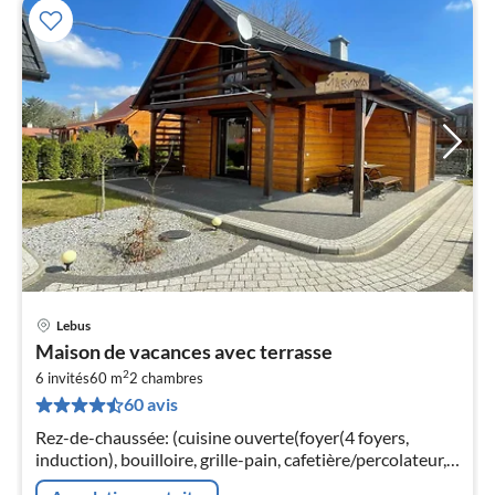
Lebus
Pri
Maison de vacances avec terrasse
à
2
6 invités
60 m
2
chambres
par
60 avis
de
6
Rez-de-chaussée: (cuisine ouverte(foyer(4 foyers,
pa
induction), bouilloire, grille-pain, cafetière/percolateur,
nui
micro ondes, lave-vaisselle , combinaison