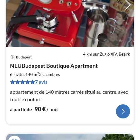
4 km sur Zuglo XIV. Bezirk
Budapest
Pri
NEUBudapest Boutique Apartment
à
2
par
6 invités
140 m
3
chambres
de
7 avis
9
appartement de 140 mètres carrés situé au centre, avec
pa
tout le confort
nui
90
€
à partir de
/ nuit
l