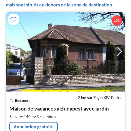
mais sont situés en dehors de la zone de destination.
10%
2 km sur Zuglo XIV. Bezirk
Pri
Budapest
à
Maison de vacances à Budapest avec jardin
par
de
2
6 invités
140 m
3
chambres
8
Annulation gratuite
pa