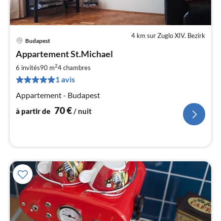
4 km sur Zuglo XIV. Bezirk
Budapest
Pri
Appartement St.Michael
à
2
par
6 invités
90 m
4
chambres
de
1 avis
7
Appartement - Budapest
pa
nui
70
€
à partir de
/ nuit
l