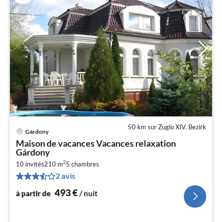
50 km sur Zuglo XIV. Bezirk
Gárdony
Pri
Maison de vacances Vacances relaxation
à
Gárdony
par
2
10 invités
210 m
5
chambres
de
4
2 avis
pa
493
€
à partir de
/ nuit
nui