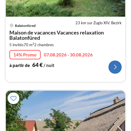
23 km sur Zuglo XIV. Bezirk
Pri
Balatonfüred
à
Maison de vacances Vacances relaxation
par
Balatonfüred
de
6
2
5 invités
70 m
2
chambres
pa
14% Promo
07.08.2026 - 30.08.2026
nui
64
€
à partir de
/ nuit
l