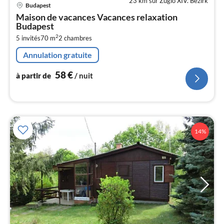
23 km sur Zuglo XIV. Bezirk
Pri
Budapest
à
Maison de vacances Vacances relaxation
par
Budapest
de
5
2
5 invités
70 m
2
chambres
pa
Annulation gratuite
nui
58
€
à partir de
/ nuit
l
14%