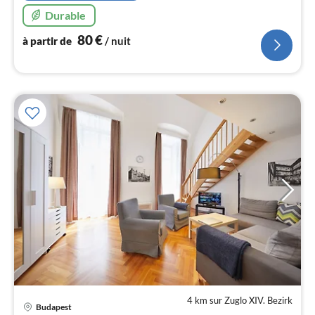
nui
Durable
80
€
à partir de
/ nuit
l
4 km sur Zuglo XIV. Bezirk
Pri
Budapest