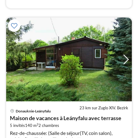
23 km sur Zuglo XIV. Bezirk
Pri
Donauknie-Leányfalu
à
Maison de vacances à Leányfalu avec terrasse
par
2
5 invités
140 m
2
chambres
de
3
Rez-de-chaussée: (Salle de séjour(TV, coin salon),