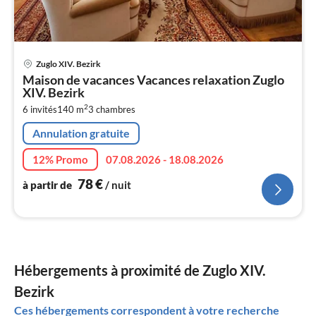
Pri
Zuglo XIV. Bezirk
à
Maison de vacances Vacances relaxation Zuglo
par
XIV. Bezirk
de
7
2
6 invités
140 m
3
chambres
pa
Annulation gratuite
nui
12% Promo
07.08.2026 - 18.08.2026
l
78
€
à partir de
/ nuit
Hébergements à proximité de Zuglo XIV.
Bezirk
Ces hébergements correspondent à votre recherche