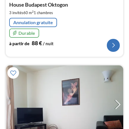
à
House Budapest Oktogon
par
de
2
3 invités
60 m
1
chambres
8
Annulation gratuite
pa
nui
Durable
88
€
à partir de
/ nuit
l