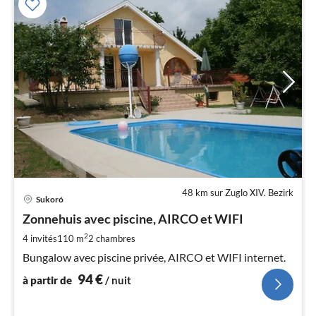
48 km sur Zuglo XIV. Bezirk
Pri
Sukoró
à
Zonnehuis avec piscine, AIRCO et WIFI
par
de
2
4 invités
110 m
2
chambres
9
Bungalow avec piscine privée, AIRCO et WIFI internet.
pa
94
€
nui
à partir de
/ nuit
l