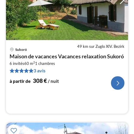
49 km sur Zuglo XIV. Bezirk
Sukoró
Pri
Maison de vacances Vacances relaxation Sukoró
à
2
6 invités
60 m
1
chambres
par
3 avis
de
3
308
€
à partir de
/ nuit
pa
nui
l