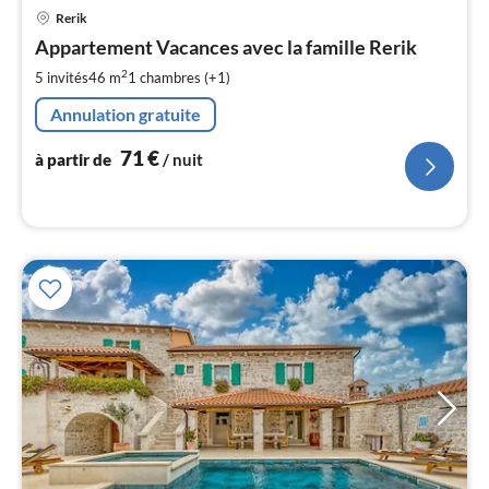
Pri
Rerik
à
Appartement Vacances avec la famille Rerik
par
de
2
5 invités
46 m
1
chambres (+1)
7
Annulation gratuite
pa
nui
71
€
à partir de
/ nuit
l