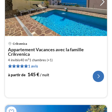
Crikvenica
Pri
Appartement Vacances avec la famille
à
Crikvenica
par
2
4 invités
40 m
1
chambres (+1)
de
1
1 avis
pa
145
€
à partir de
/ nuit
nui
l