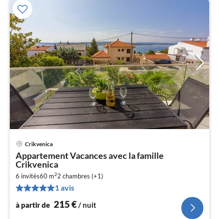
Crikvenica
Pri
Appartement Vacances avec la famille
à
Crikvenica
par
2
6 invités
60 m
2
chambres (+1)
de
2
1 avis
pa
215
€
à partir de
/ nuit
nui