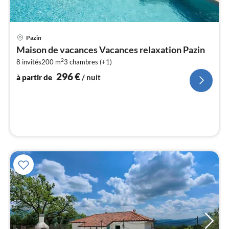
Pri
Pazin
à
Maison de vacances Vacances relaxation Pazin
par
2
8 invités
200 m
3
chambres (+1)
de
2
296
€
à partir de
/ nuit
pa
nui
l