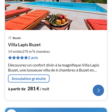
Buzet
Pri
Villa Lapis Buzet
à
2
par
14 invités
270 m
6
chambres
de
2 avis
2
Découvrez un confort divin à la magnifique Villa Lapis
pa
Buzet, une luxueuse villa de 6 chambres à Buzet en
nui
Istrie, pouvant accueillir confortablement jusqu'à 14
Annulation gratuite
personnes.
l
281
€
à partir de
/ nuit