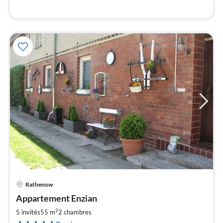
l
Rathenow
Pri
Appartement Enzian
à
2
par
5 invités
55 m
2
chambres
de