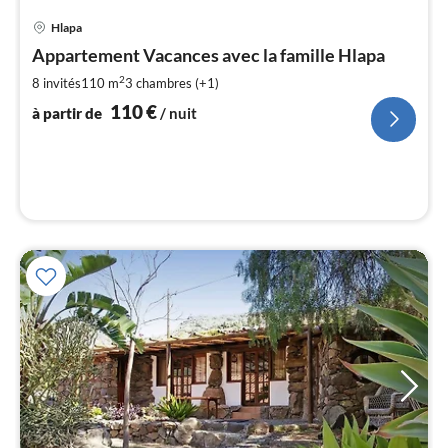
Pri
Hlapa
à
Appartement Vacances avec la famille Hlapa
par
de
2
8 invités
110 m
3
chambres (+1)
1
110
€
à partir de
/ nuit
pa
nui
l