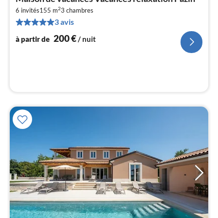
à
2
6 invités
155 m
3
chambres
par
3 avis
de
2
200
€
à partir de
/ nuit
pa
nui
l