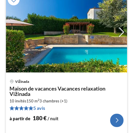
Vižinada
Pri
Maison de vacances Vacances relaxation
à
Vižinada
par
2
10 invités
150 m
3
chambres (+1)
de
1
5 avis
pa
180
€
à partir de
/ nuit
nui