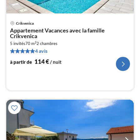
Crikvenica
Pri
Appartement Vacances avec la famille
à
Crikvenica
par
2
5 invités
70 m
2
chambres
de
1
4 avis
pa
114
€
à partir de
/ nuit
nui
l