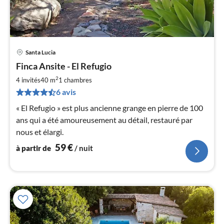
Santa Lucia
Pri
Finca Ansite - El Refugio
à
2
par
4 invités
40 m
1
chambres
de
6 avis
5
« El Refugio » est plus ancienne grange en pierre de 100
pa
ans qui a été amoureusement au détail, restauré par
nui
nous et élargi.
l
59
€
à partir de
/ nuit