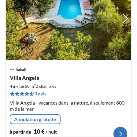
Rakalj
Pri
Villa Angela
à
2
par
4 invités
50 m
2
chambres
de
3 avis
1
Villa Angela - vacances dans la nature, à seulement 800
pa
m de la mer
nui
Annulation gratuite
l
10
€
à partir de
/ nuit