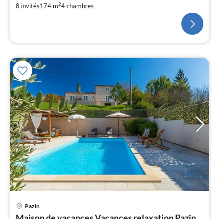
2
8 invités
174 m
4
chambres
Pazin
Pri
Maison de vacances Vacances relaxation Pazin