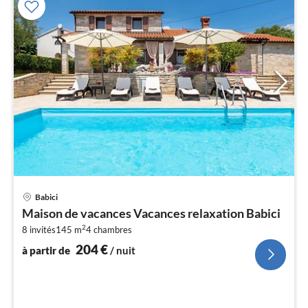
Pri
Babici
à
Maison de vacances Vacances relaxation Babici
par
2
8 invités
145 m
4
chambres
de
2
204
€
à partir de
/ nuit
pa
nui