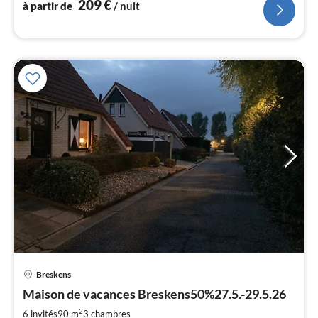
209
€
à partir de
/ nuit
Breskens
Pri
Maison de vacances Breskens50%27.5.-29.5.26
à
2
par
6 invités
90 m
3
chambres