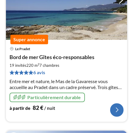
Super annonce
Le Pradet
Pri
Bord de mer Gîtes éco-responsables
à
2
par
19 invités
220 m
7
chambres
de
6 avis
8
Entre mer et nature, le Mas de la Gavaresse vous
pa
accueille au Pradet dans un cadre préservé. Trois gîtes
nui
de charme, à deux pas de la plage, pour un séjour
Particulièrement durable
ressourçant en Provence.
l
82
€
à partir de
/ nuit