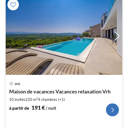
Pri
Vrh
à
Maison de vacances Vacances relaxation Vrh
par
de
2
10 invités
220 m
4
chambres (+1)
1
191
€
à partir de
/ nuit
pa
nui