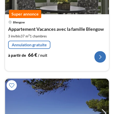
Super annonce
Pri
Blengow
à
Appartement Vacances avec la famille Blengow
par
de
2
3 invités
37 m
1
chambres
6
Annulation gratuite
pa
nui
66
€
à partir de
/ nuit
l