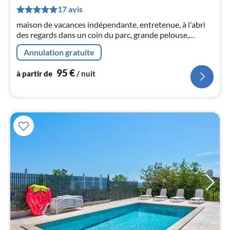
de
17 avis
9
maison de vacances indépendante, entretenue, à l'abri
pa
des regards dans un coin du parc, grande pelouse,
nui
terrasse à l'abri du vent parking près de la maison
Annulation gratuite
proche de la plage, environ 500 m de la plage Smart-TV
l
Netflix disponible
95
€
à partir de
/ nuit