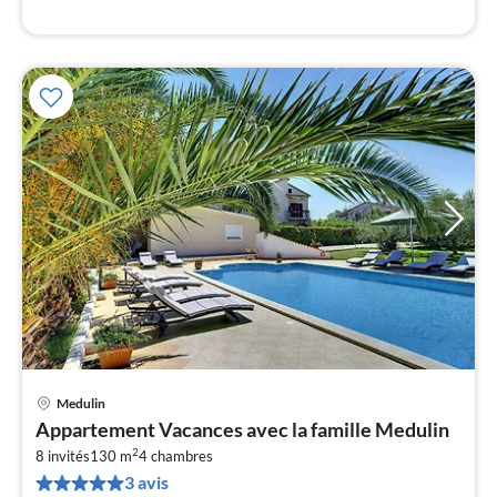
l
Medulin
Pri
Appartement Vacances avec la famille Medulin
à
2
8 invités
130 m
4
chambres
par
3 avis
de