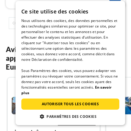
Ce site utilise des cookies
Nous utilisons des cookies, des données personnelles et
1
2
3
4
5
...
des technologies similaires pour optimiser ce site, pour
personnaliser le contenu et les annonces et pour
effectuer des analyses statistiques d'utilisation. En
cliquant sur "Autoriser tous les cookies" ou en
Avis des clients sur nos
sélectionnant une option dans les paramètres des
cookies, vous donnez votre accord, comme décrit dans
appartements de vacances en
notre Déclaration de confidentialité.
Europe
Sous Paramètres des cookies, vous pouvez adapter vos
paramètres ou révoquer votre consentement. Si vous ne
donnez pas votre accord, seuls les cookies ayant des
5.0
fonctionnalités essentielles seront activés.
En savoir
plus
Appartement Vacances avec
la famille Crikvenica
AUTORISER TOUS LES COOKIES
Crikvenica
PARAMÈTRES DES COOKIES
Montrer allemand