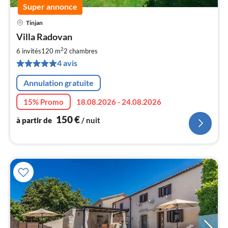
Super annonce
Tinjan
Pri
Villa Radovan
à
2
par
6 invités
120 m
2
chambres
de
4 avis
1
pa
Annulation gratuite
nui
15% Promo
18.08.2026 - 24.08.2026
l
150
€
à partir de
/ nuit