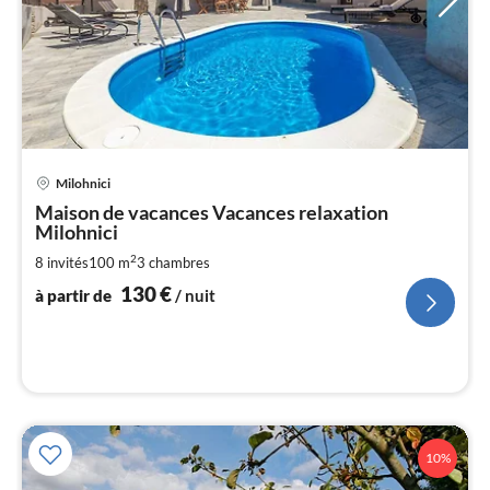
Pri
Milohnici
à
Maison de vacances Vacances relaxation
par
Milohnici
de
1
2
8 invités
100 m
3
chambres
pa
130
€
à partir de
/ nuit
nui
l
10%