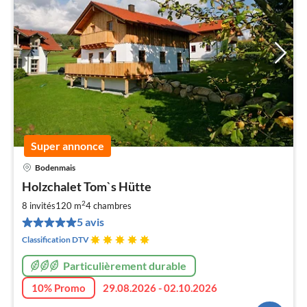
Super annonce
Bodenmais
Pri
Holzchalet Tom`s Hütte
à
2
par
8 invités
120 m
4
chambres
de
5 avis
2
Classification DTV
pa
nui
Particulièrement durable
10% Promo
29.08.2026 - 02.10.2026
l