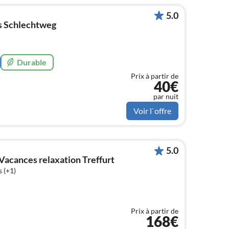
5.0
s Schlechtweg
Durable
Prix à partir de
40€
par nuit
Voir l`offre
5.0
Vacances relaxation Treffurt
 (+1)
Prix à partir de
168€