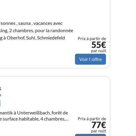
onnes , sauna , vacances avec
ing, 2 chambres, pour la randonnée
eig à Oberhof, Suhl, Schmiedefeld
Prix à partir de
55€
par nuit
Voir l`offre
k
s
antik à Unterweißbach, forêt de
 surface habitable, 4 chambres,
Prix à partir de
77€
par nuit