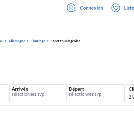
Connexion
List
pe
Allemagne
Thuringe
Forêt thuringeoise
Arrivée
Départ
Cl
2 