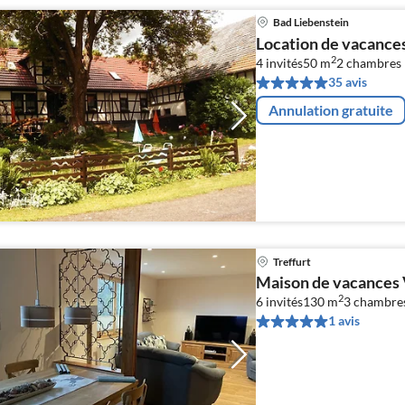
Bad Liebenstein
Location de vacance
2
4 invités
50 m
2
chambres
35 avis
Annulation gratuite
Treffurt
Maison de vacances 
2
6 invités
130 m
3
chambres
1 avis