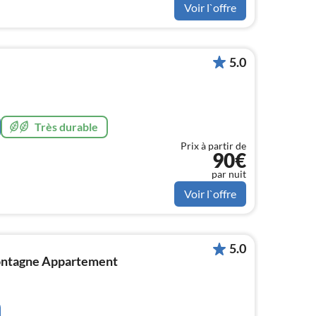
Voir l`offre
5.0
Très durable
Prix à partir de
90€
par nuit
Voir l`offre
5.0
montagne Appartement