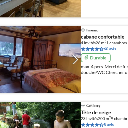
Ilmenau
cabane confortable
2
4 invités
26 m
1
chambres
60 avis
Durable
max. 4 pers. Merci de fumer à l
douche/WC Chercher un autre appartement
"fewolessingpark"
Gehlberg
Tête de neige
2
23 invités
200 m
9
chambr
5 avis