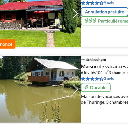
9 avis
Annulation gratuite
Particulièreme
nnonce
Schleusingen
Maison de vacances a
2
6 invités
104 m
3
chambre
3 avis
Durable
Maison de vacances avec
de Thuringe, 3 chambres à
nature sont ici sans fin
sont les bienvenus.