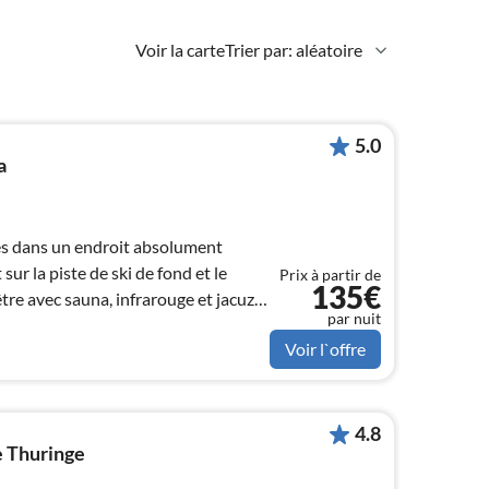
Voir la carte
Trier par: aléatoire
5.0
a
es dans un endroit absolument
sur la piste de ski de fond et le
Prix à partir de
135€
re avec sauna, infrarouge et jacuzzi
par nuit
re 2019.
Voir l`offre
4.8
e Thuringe