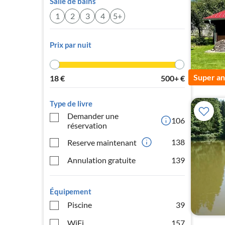
Salle de bains
1
2
3
4
5+
Prix par nuit
Super a
18
€
500+
€
Type de livre
Demander une
106
réservation
138
Reserve maintenant
Annulation gratuite
139
Équipement
Piscine
39
WiFi
157