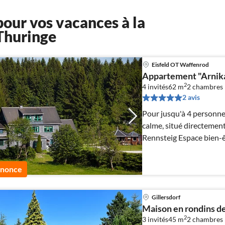
our vos vacances à la
Thuringe
Eisfeld OT Waffenrod
Appartement "Arnik
2
4 invités
62 m
2
chambres
2 avis
Pour jusqu'à 4 personn
calme, situé directement 
Rennsteig Espace bien-êt
nouveau depuis décemb
nnonce
Gillersdorf
Maison en rondins d
2
3 invités
45 m
2
chambres