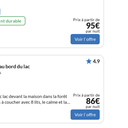
Prix à partir de
nt durable
95€
par nuit
Voir l`offre
4.9
u bord du lac
s
Prix à partir de
 lac devant la maison dans la forêt
86€
 coucher avec 8 lits, le calme et la
par nuit
, sauna, les animaux domestiques
Voir l`offre