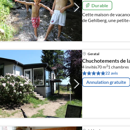
Durable
Cette maison de vacances
de Gehlberg, une petite
Thuringe.
Geratal
Chuchotements de la
2
4 invités
70 m
1
chambres 
22 avis
Annulation gratuite