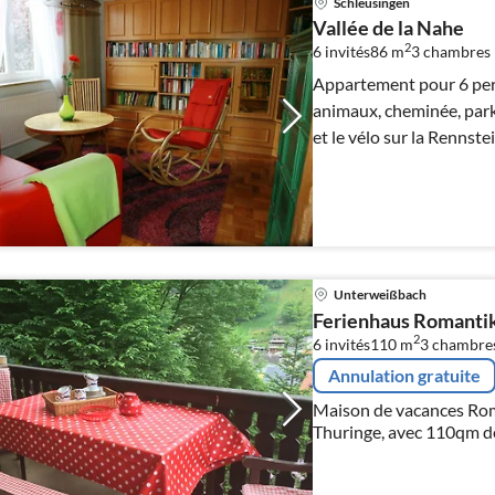
Schleusingen
Vallée de la Nahe
2
6 invités
86 m
3
chambres
Appartement pour 6 pers
animaux, cheminée, park
et le vélo sur la Rennst
Unterweißbach
Ferienhaus Romanti
2
6 invités
110 m
3
chambre
Annulation gratuite
Maison de vacances Rom
Thuringe, avec 110qm de
max. 6 personnes.