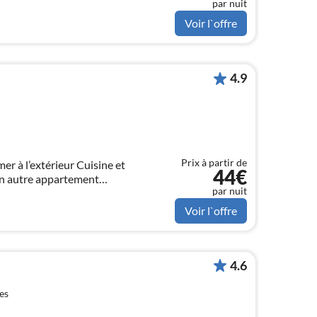
par nuit
Voir l`offre
4.9
Prix à partir de
’extérieur Cuisine et
44€
par nuit
Voir l`offre
4.6
es