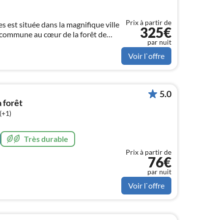
Prix à partir de
 est située dans la magnifique ville
325€
 commune au cœur de la forêt de
par nuit
Voir l`offre
5.0
 forêt
(+1)
Très durable
Prix à partir de
76€
par nuit
Voir l`offre