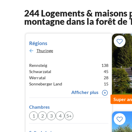
244 Logements & maisons p
montagne dans la forêt de 
Régions
Thuringe
Rennsteig
138
Schwarzatal
45
Werratal
28
Sonneberger Land
15
Afficher plus
Super a
Chambres
1
2
3
4
5+