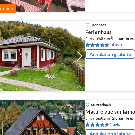
nnonce
Tachbach
Ferienhaus
2
4 invités
85 m
2
chambres
14 avis
Annulation gratuite
Stützerbach
Mature vue sur la 
2
5 invités
82 m
2
chambres
1 avis
Annulation gratuite