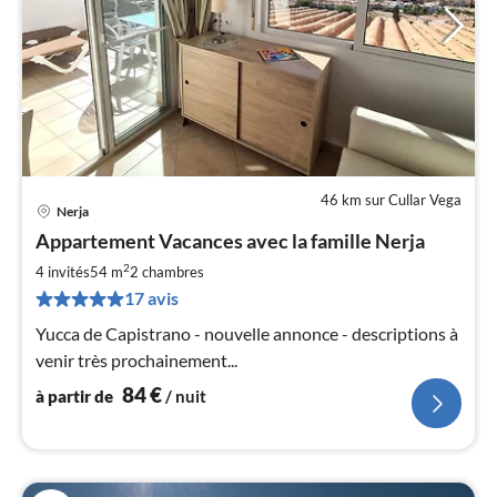
46 km sur Cullar Vega
Nerja
Pri
Appartement Vacances avec la famille Nerja
à
2
par
4 invités
54 m
2
chambres
de
17 avis
8
Yucca de Capistrano - nouvelle annonce - descriptions à
pa
venir très prochainement...
nui
84
€
à partir de
/ nuit
l