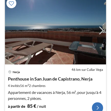
46 km sur Cullar Vega
Pri
Nerja
à
Penthouse in San Juan de Capistrano, Nerja
par
de
2
4 invités
56 m
2
chambres
8
Appartement de vacances à Nerja, 56 m², pour jusqu'à 4
pa
personnes, 2 pièces.
nui
85
€
à partir de
/ nuit