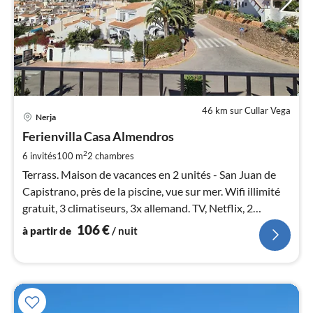
46 km sur Cullar Vega
Pri
Nerja
à
Ferienvilla Casa Almendros
par
de
2
6 invités
100 m
2
chambres
1
Terrass. Maison de vacances en 2 unités - San Juan de
pa
Capistrano, près de la piscine, vue sur mer. Wifi illimité
nui
gratuit, 3 climatiseurs, 3x allemand. TV, Netflix, 2
cuisines avec lave-vaisselle, 2 salles de bains
106
€
à partir de
/ nuit
l