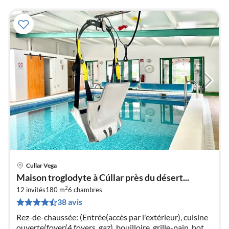
Cullar Vega
Pri
Maison troglodyte à Cúllar près du désert...
à
2
12 invités
180 m
6
chambres
par
38 avis
de
1
Rez-de-chaussée: (Entrée(accès par l'extérieur), cuisine
pa
ouverte(foyer(4 foyers, gaz), bouilloire, grille-pain, hotte,