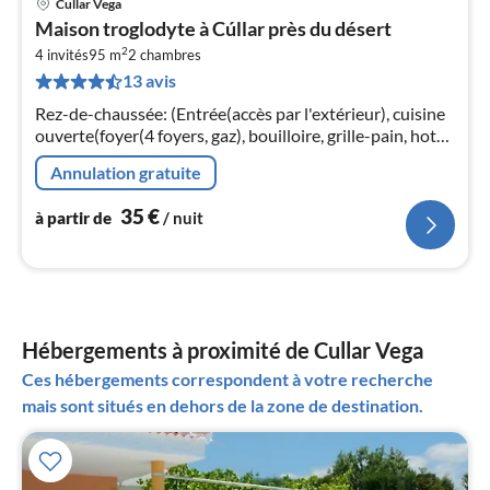
Cullar Vega
Pri
Maison troglodyte à Cúllar près du désert
à
2
4 invités
95 m
2
chambres
par
13 avis
de
3
Rez-de-chaussée: (Entrée(accès par l'extérieur), cuisine
pa
ouverte(foyer(4 foyers, gaz), bouilloire, grille-pain, hotte,
nui
cafetière/percolateur, micro ondes, lave-vaisselle ,
Annulation gratuite
combinai...
l
35
€
à partir de
/ nuit
Hébergements à proximité de Cullar Vega
Ces hébergements correspondent à votre recherche
mais sont situés en dehors de la zone de destination.