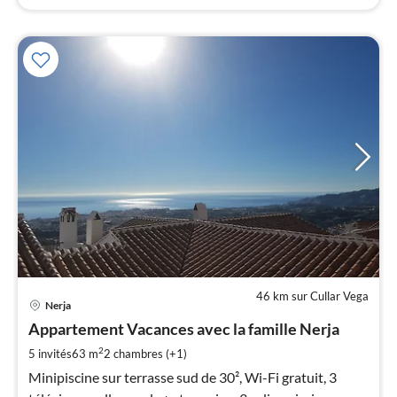
46 km sur Cullar Vega
Pri
Nerja
à
Appartement Vacances avec la famille Nerja
par
de
2
5 invités
63 m
2
chambres (+1)
8
Minipiscine sur terrasse sud de 30², Wi-Fi gratuit, 3
pa