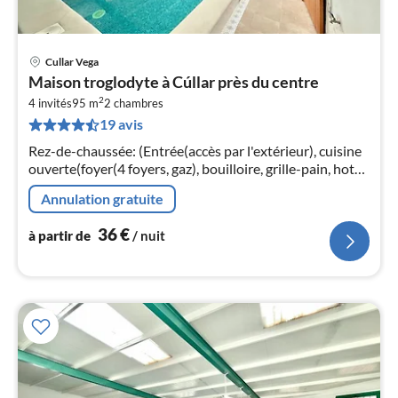
Cullar Vega
Pri
Maison troglodyte à Cúllar près du centre
à
2
4 invités
95 m
2
chambres
par
19 avis
de
3
Rez-de-chaussée: (Entrée(accès par l'extérieur), cuisine
pa
ouverte(foyer(4 foyers, gaz), bouilloire, grille-pain, hotte,
nui
cafetière/percolateur, micro ondes, lave-vaisselle ,
Annulation gratuite
combinai...
l
36
€
à partir de
/ nuit