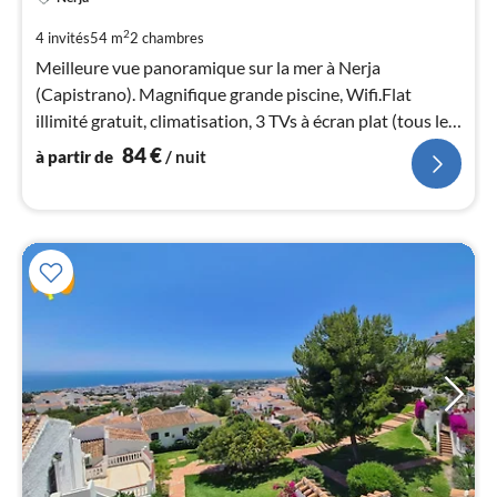
à
par
2
4 invités
54 m
2
chambres
de
Meilleure vue panoramique sur la mer à Nerja
8
(Capistrano). Magnifique grande piscine, Wifi.Flat
pa
illimité gratuit, climatisation, 3 TVs à écran plat (tous les
nui
programmes allemands + sport+films), barbecue
84
€
à partir de
/ nuit
(a.Best.)
l