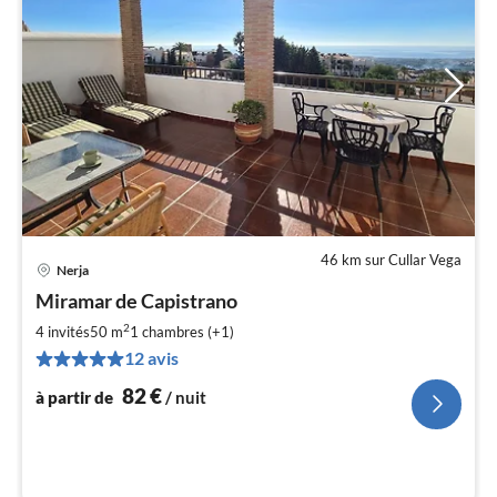
46 km sur Cullar Vega
Nerja
Pri
Miramar de Capistrano
à
2
par
4 invités
50 m
1
chambres (+1)
de
12 avis
8
82
€
à partir de
/ nuit
pa
nui
l