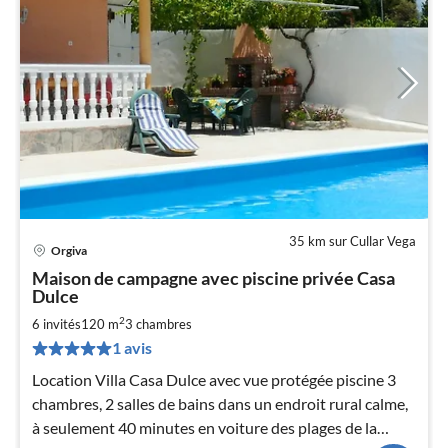
35 km sur Cullar Vega
Orgiva
Pri
Maison de campagne avec piscine privée Casa
à
Dulce
par
2
6 invités
120 m
3
chambres
de
7
1 avis
pa
Location Villa Casa Dulce avec vue protégée piscine 3
nui
chambres, 2 salles de bains dans un endroit rural calme,
à seulement 40 minutes en voiture des plages de la
l