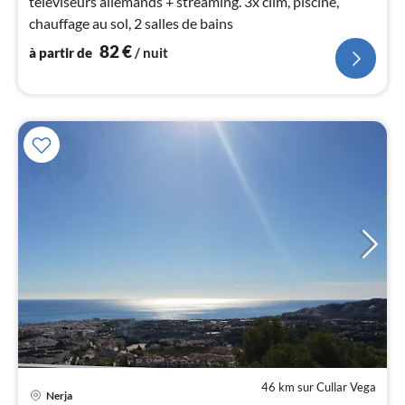
téléviseurs allemands + streaming. 3x clim, piscine,
nui
chauffage au sol, 2 salles de bains
82
€
à partir de
/ nuit
l
46 km sur Cullar Vega
Nerja