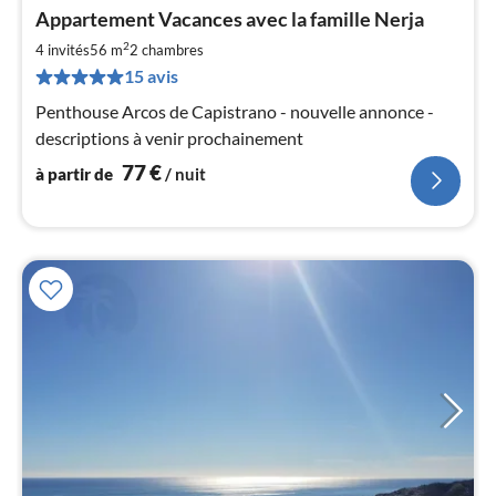
Pri
Appartement Vacances avec la famille Nerja
à
2
par
4 invités
56 m
2
chambres
de
15 avis
7
Penthouse Arcos de Capistrano - nouvelle annonce -
pa
descriptions à venir prochainement
nui
77
€
à partir de
/ nuit
l