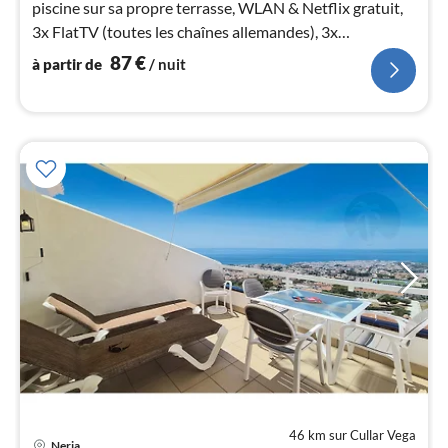
piscine sur sa propre terrasse, WLAN & Netflix gratuit,
pa
3x FlatTV (toutes les chaînes allemandes), 3x
nui
climatisation, chauffage au sol, jardin de rêve, belle
87
€
à partir de
/ nuit
piscine
l
46 km sur Cullar Vega
Pri
Nerja