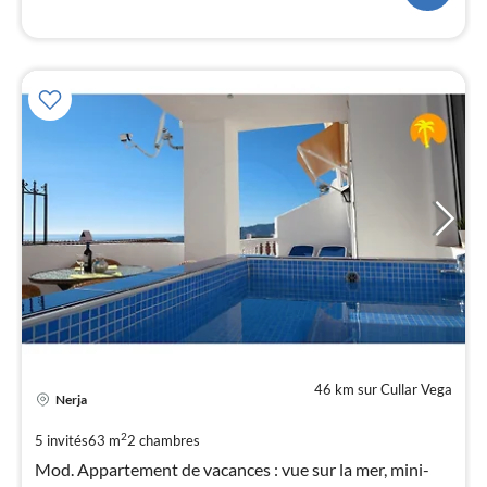
l
46 km sur Cullar Vega
Pri
Nerja
à
par
2
5 invités
63 m
2
chambres
de
Mod. Appartement de vacances : vue sur la mer, mini-
8