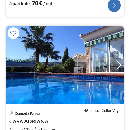
Costa Tropical et Grenade
70
€
à partir de
/ nuit
46 km sur Cullar Vega
Competa Torrox
Pri
CASA ADRIANA
à
2
par
6 invités
135 m
3
chambres