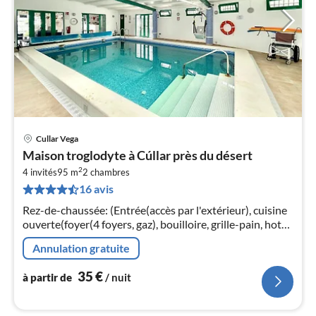
Cullar Vega
Pri
Maison troglodyte à Cúllar près du désert
à
2
4 invités
95 m
2
chambres
par
16 avis
de
3
Rez-de-chaussée: (Entrée(accès par l'extérieur), cuisine
pa
ouverte(foyer(4 foyers, gaz), bouilloire, grille-pain, hotte,
nui
cafetière/percolateur, micro ondes, lave-vaisselle ,
Annulation gratuite
combinai...
l
35
€
à partir de
/ nuit