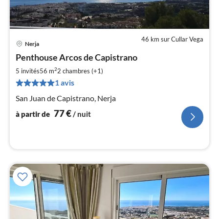
46 km sur Cullar Vega
Nerja
Pri
Penthouse Arcos de Capistrano
à
2
par
5 invités
56 m
2
chambres (+1)
de
1 avis
7
San Juan de Capistrano, Nerja
pa
nui
77
€
à partir de
/ nuit
l