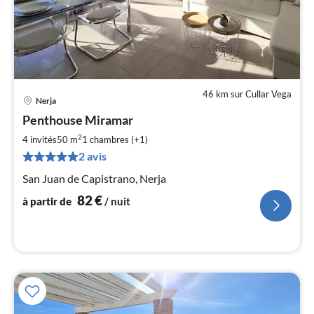
46 km sur Cullar Vega
Nerja
Pri
Penthouse Miramar
à
2
par
4 invités
50 m
1
chambres (+1)
de
2 avis
8
San Juan de Capistrano, Nerja
pa
nui
82
€
à partir de
/ nuit
l