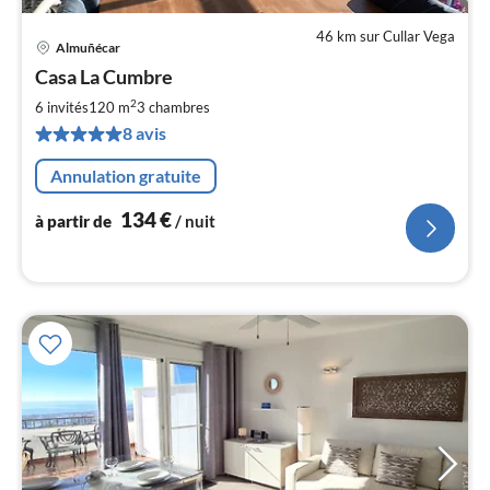
46 km sur Cullar Vega
Almuñécar
Pri
Casa La Cumbre
à
2
par
6 invités
120 m
3
chambres
de
8 avis
1
pa
Annulation gratuite
nui
134
€
à partir de
/ nuit
l