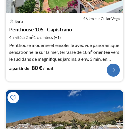
46 km sur Cullar Vega
Pri
Nerja
à
Penthouse 105 - Capistrano
par
de
2
4 invités
52 m
1
chambres (+1)
8
Penthouse moderne et ensoleillé avec vue panoramique
pa
sensationnelle sur la mer, terrasse de 18m² orientée vers
nui
le sud dans de magnifiques jardins, à env. 3 min. en
voiture de la plage. Chauffage au sol, climatisation,
80
€
à partir de
/ nuit
l
WLAN, 2 télévisions