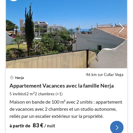
46 km sur Cullar Vega
Pri
Nerja
à
Appartement Vacances avec la famille Nerja
par
de
2
5 invités
62 m
2
chambres (+1)
8
Maison en bande de 100 m² avec 2 unités : appartement
pa
de vacances avec 2 chambres et un studio autonome,
nui
reliés par un escalier extérieur sur la propriété.
83
€
à partir de
/ nuit
l