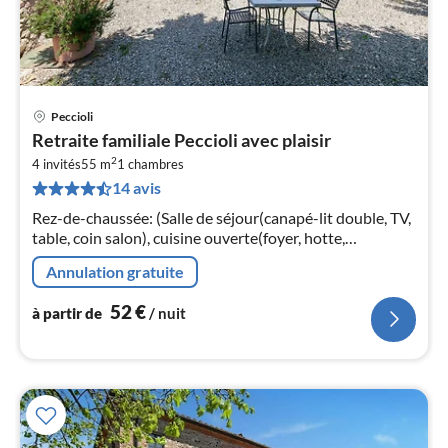
Peccioli
Pri
Retraite familiale Peccioli avec plaisir
à
2
4 invités
55 m
1
chambres
par
14 avis
de
5
Rez-de-chaussée: (Salle de séjour(canapé-lit double, TV,
pa
table, coin salon), cuisine ouverte(foyer, hotte,
nui
cafetière/percolateur, four, combinaison
Annulation gratuite
réfrigérateur/congélateur, lavab...
l
52
€
à partir de
/ nuit