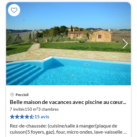
Peccioli
Pri
Belle maison de vacances avec piscine au cœur...
à
2
7 invités
150 m
3
chambres
par
15 avis
de
1
Rez-de-chaussée: (cuisine/salle à manger(plaque de
pa
cuisson(5 foyers, gaz), four, micro ondes, lave-vaisselle ,
nui