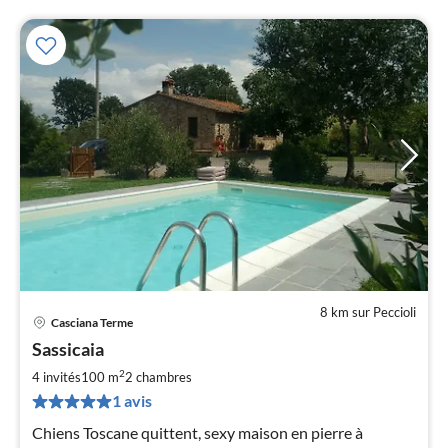
8 km sur Peccioli
Casciana Terme
Pri
Sassicaia
à
2
par
4 invités
100 m
2
chambres
de
1 avis
1
Chiens Toscane quittent, sexy maison en pierre à
pa