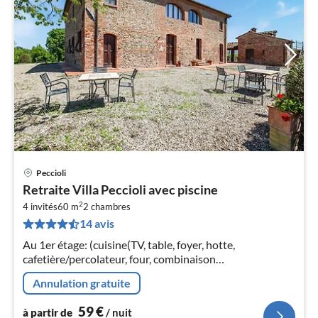
Peccioli
Pri
Retraite Villa Peccioli avec piscine
à
2
4 invités
60 m
2
chambres
par
14 avis
de
5
Au 1er étage: (cuisine(TV, table, foyer, hotte,
pa
cafetière/percolateur, four, combinaison
nui
réfrigérateur/congélateur, lavabo), chambre(lit double)
Annulation gratuite
l
59
€
à partir de
/ nuit