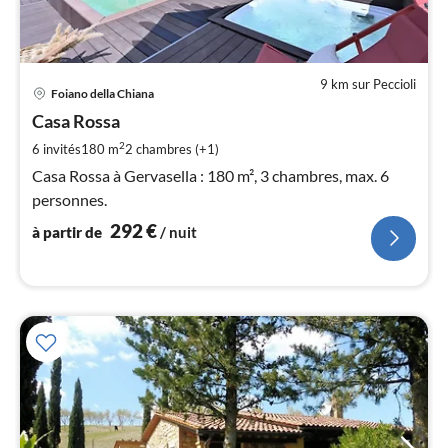
9 km sur Peccioli
Pri
Foiano della Chiana
à
Casa Rossa
par
de
2
6 invités
180 m
2
chambres (+1)
2
Casa Rossa à Gervasella : 180 m², 3 chambres, max. 6
pa
personnes.
nui
292
€
à partir de
/ nuit
l