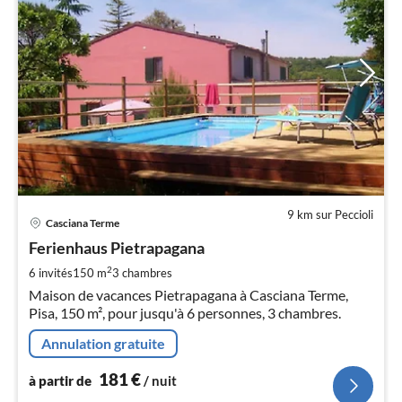
9 km sur Peccioli
Pri
Casciana Terme
à
Ferienhaus Pietrapagana
par
de
2
6 invités
150 m
3
chambres
1
Maison de vacances Pietrapagana à Casciana Terme,
pa
Pisa, 150 m², pour jusqu'à 6 personnes, 3 chambres.
nui
Annulation gratuite
l
181
€
à partir de
/ nuit