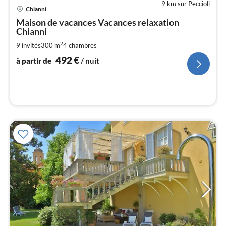
9 km sur Peccioli
Pri
Chianni
à
Maison de vacances Vacances relaxation
par
Chianni
de
4
2
9 invités
300 m
4
chambres
pa
492
€
à partir de
/ nuit
nui
l