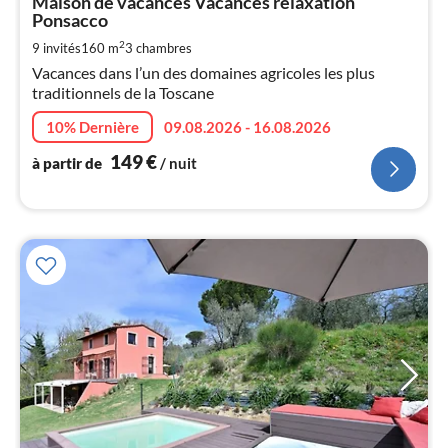
Maison de vacances Vacances relaxation
par
Ponsacco
de
1
2
9 invités
160 m
3
chambres
pa
Vacances dans l’un des domaines agricoles les plus
nui
traditionnels de la Toscane
10% Dernière
09.08.2026 - 16.08.2026
l
149
€
à partir de
/ nuit