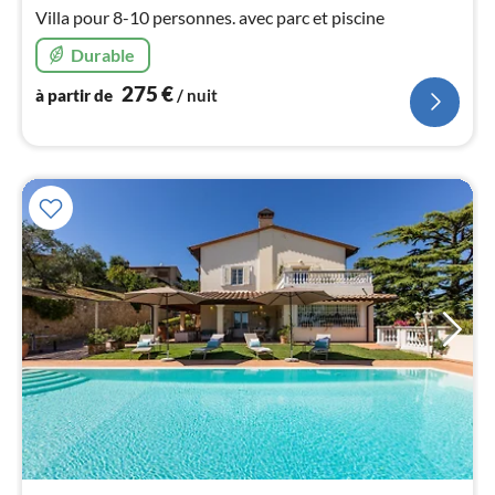
2
Villa pour 8-10 personnes. avec parc et piscine
pa
nui
Durable
275
€
à partir de
/ nuit
l