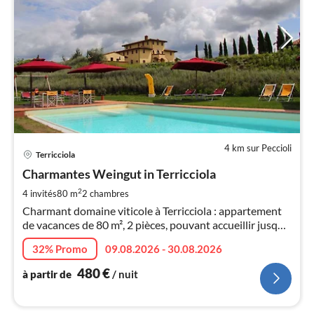
4 km sur Peccioli
Pri
Terricciola
à
Charmantes Weingut in Terricciola
par
de
2
4 invités
80 m
2
chambres
4
Charmant domaine viticole à Terricciola : appartement
pa
de vacances de 80 m², 2 pièces, pouvant accueillir jusqu'à
nui
4 personnes.
32% Promo
09.08.2026 - 30.08.2026
l
480
€
à partir de
/ nuit