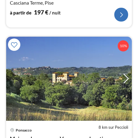
Casciana Terme, Pise
nui
197
€
à partir de
/ nuit
l
10%
8 km sur Peccioli
Pri
Ponsacco
à