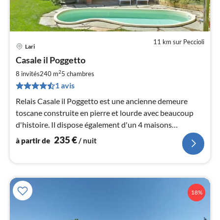
11 km sur Peccioli
Lari
Pri
Casale il Poggetto
à
2
par
8 invités
240 m
5
chambres
de
1 avis
2
Relais Casale il Poggetto est une ancienne demeure
pa
toscane construite en pierre et lourde avec beaucoup
nui
d'histoire. Il dispose également d'un 4 maisons
indépendantes supplémentaires appropriées 2-6
l
235
€
à partir de
/ nuit
personnes
18%