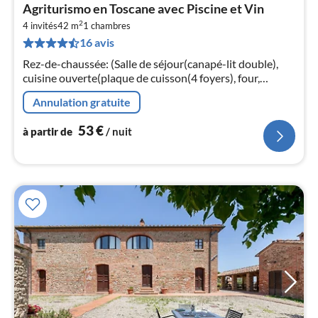
Pri
Agriturismo en Toscane avec Piscine et Vin
à
2
4 invités
42 m
1
chambres
par
16 avis
de
5
Rez-de-chaussée: (Salle de séjour(canapé-lit double),
pa
cuisine ouverte(plaque de cuisson(4 foyers), four,
nui
combinaison réfrigérateur/congélateur), chambre(lit
Annulation gratuite
double)
l
53
€
à partir de
/ nuit