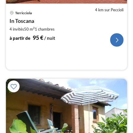
4 km sur Peccioli
Pri
Terricciola
à
In Toscana
par
de
2
4 invités
50 m
1
chambres
9
95
€
à partir de
/ nuit
pa
nui
l