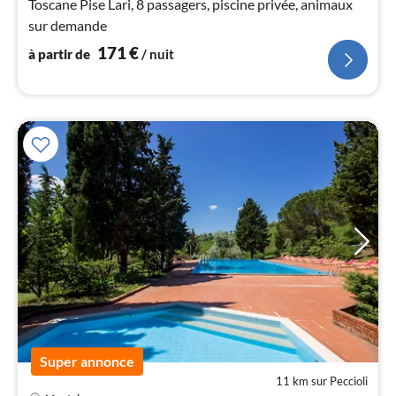
Toscane Pise Lari, 8 passagers, piscine privée, animaux
nui
sur demande
171
€
à partir de
/ nuit
l
Super annonce
11 km sur Peccioli