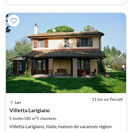
11 km sur Peccioli
Pri
Lari
à
Villetta Larigiano
par
de
2
5 invités
180 m
5
chambres
1
Villetta Larigiano, Italie, maison de vacances région
pa