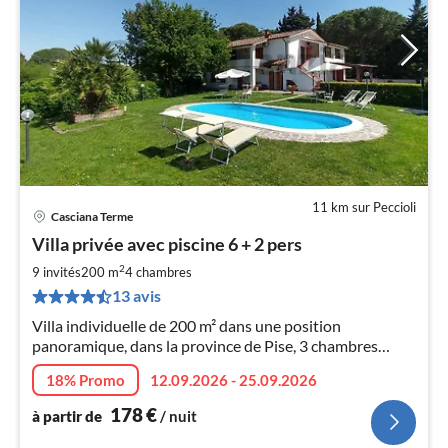
11 km sur Peccioli
Casciana Terme
Pri
Villa privée avec piscine 6 + 2 pers
à
2
par
9 invités
200 m
4
chambres
de
13 avis
1
Villa individuelle de 200 m² dans une position
pa
panoramique, dans la province de Pise, 3 chambres
nui
doubles, 2 salles de bains, 600 m² de jardin, piscine,
18% Promo
12.09.2026 - 25.09.2026
barbecue, cheminée, air conditionné, parking privé,
l
télévision par satellite, WIFI
178
€
à partir de
/ nuit