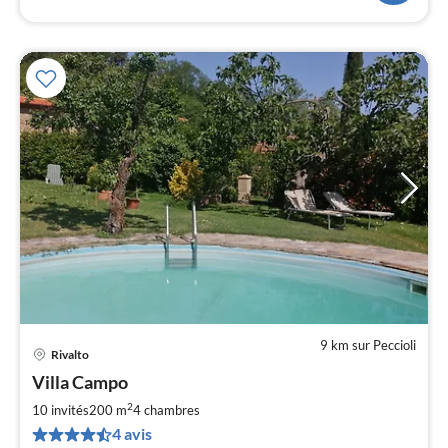
9 km sur Peccioli
Rivalto
Pri
Villa Campo
à
2
par
10 invités
200 m
4
chambres
de
4 avis