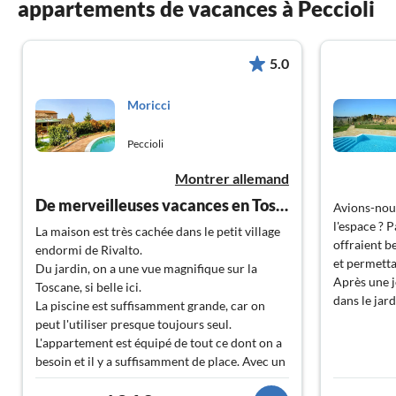
appartements de vacances à Peccioli
5.0
Moricci
Peccioli
Montrer allemand
De merveilleuses vacances en Toscane
Avions-nou
l'espace ? 
La maison est très cachée dans le petit village
offraient 
endormi de Rivalto.
et permetta
Du jardin, on a une vue magnifique sur la
Après une j
Toscane, si belle ici.
dans le jard
La piscine est suffisamment grande, car on
peut l'utiliser presque toujours seul.
L'appartement est équipé de tout ce dont on a
besoin et il y a suffisamment de place. Avec un
chien, c'est aussi très bien que le jardin soit