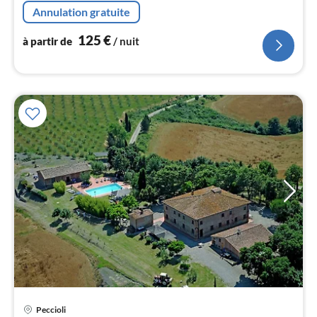
combinaison réfrigérateur/congélateur)
Annulation gratuite
l
125
€
à partir de
/ nuit
Peccioli