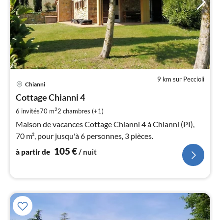
9 km sur Peccioli
Pri
Chianni
à
Cottage Chianni 4
par
de
2
6 invités
70 m
2
chambres (+1)
1
Maison de vacances Cottage Chianni 4 à Chianni (PI),
pa
70 m², pour jusqu'à 6 personnes, 3 pièces.
nui
105
€
à partir de
/ nuit
l