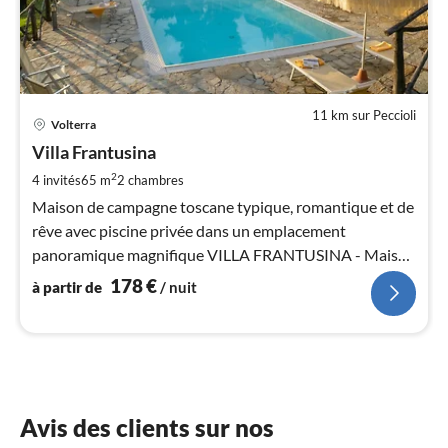
11 km sur Peccioli
Pri
Volterra
à
Villa Frantusina
par
de
2
4 invités
65 m
2
chambres
1
Maison de campagne toscane typique, romantique et de
pa
rêve avec piscine privée dans un emplacement
nui
panoramique magnifique VILLA FRANTUSINA - Maison
de campagne avec piscine privée dans un emplacement
178
€
à partir de
/ nuit
l
panoramique magnifique
Avis des clients sur nos