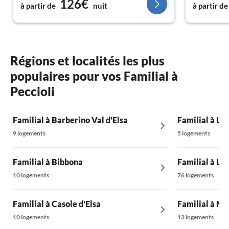
126€
clôturé.
à partir de
nuit
à partir de
Nous reviendrons sans aucun doute !!!
Régions et localités les plus
populaires pour vos Familial à
Peccioli
Familial à Barberino Val d'Elsa
Familial à La
9 logements
5 logements
Familial à Bibbona
Familial à Lu
10 logements
76 logements
Familial à Casole d'Elsa
Familial à Mo
10 logements
13 logements