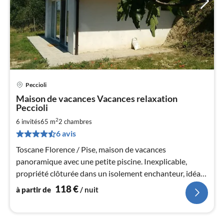
Peccioli
Pri
Maison de vacances Vacances relaxation
à
Peccioli
par
2
6 invités
65 m
2
chambres
de
1
6 avis
pa
Toscane Florence / Pise, maison de vacances
nui
panoramique avec une petite piscine. Inexplicable,
propriété clôturée dans un isolement enchanteur, idéal
l
pour des vacances nudistes et des vacances avec chien
118
€
à partir de
/ nuit