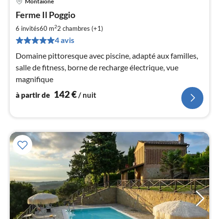
Montaione
Pri
Ferme Il Poggio
à
par
2
6 invités
60 m
2
chambres (+1)
de
1
4 avis
pa
Domaine pittoresque avec piscine, adapté aux familles,
nui
salle de fitness, borne de recharge électrique, vue
magnifique
l
142
€
à partir de
/ nuit