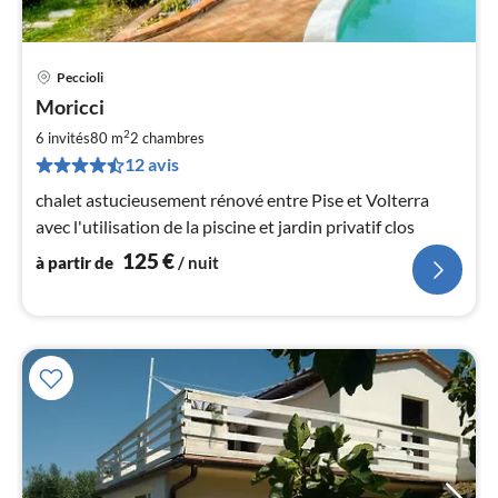
Peccioli
Pri
Moricci
à
2
par
6 invités
80 m
2
chambres
de
12 avis
1
chalet astucieusement rénové entre Pise et Volterra
pa
avec l'utilisation de la piscine et jardin privatif clos
nui
125
€
à partir de
/ nuit
l