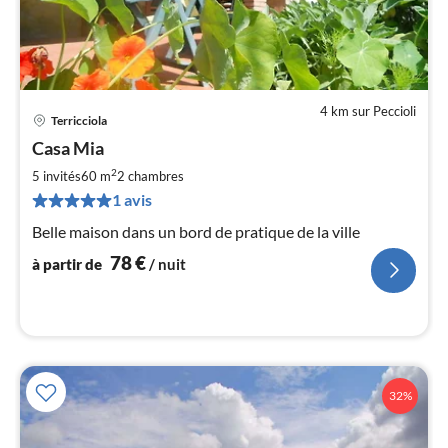
4 km sur Peccioli
Terricciola
Pri
Casa Mia
à
2
par
5 invités
60 m
2
chambres
de
1 avis
7
Belle maison dans un bord de pratique de la ville
pa
nui
78
€
à partir de
/ nuit
l
32%