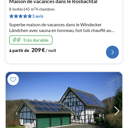
Maison de vacances dans le Rosbachtal
à
2
par
8 invités
145 m
4
chambres
de
3 avis
2
Superbe maison de vacances dans le Windecker
pa
Ländchen avec sauna en tonneau, hot tub chauffé au
nui
bois, piscine. 4 chambres 145m2, jardin clôturé
Très durable
l
209
€
à partir de
/ nuit