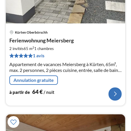
Kürten Oberbörschh
Pri
Ferienwohnung Meiersberg
à
2
par
2 invités
65 m
1
chambres
de
1 avis
6
Appartement de vacances Meiersberg à Kürten, 65m²,
pa
max. 2 personnes, 2 pièces cuisine, entrée, salle de bain
nui
Appartement moderne avec charme
Annulation gratuite
l
64
€
à partir de
/ nuit