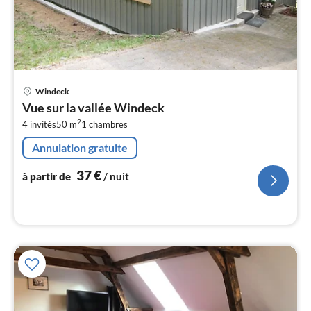
Pri
Windeck
à
Vue sur la vallée Windeck
par
2
4 invités
50 m
1
chambres
de
3
Annulation gratuite
pa
nui
37
€
à partir de
/ nuit
l