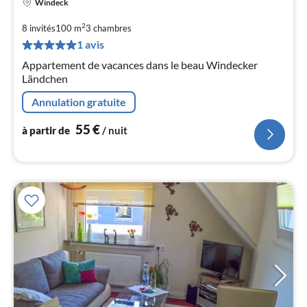
Windeck
Pri
à
2
8 invités
100 m
3
chambres
par
1 avis
de
5
Appartement de vacances dans le beau Windecker
Ländchen
pa
nui
Annulation gratuite
55
€
à partir de
/ nuit
l