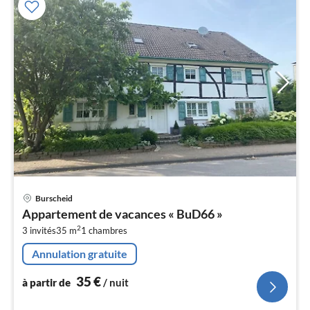
Pri
Burscheid
à
Appartement de vacances « BuD66 »
par
2
3 invités
35 m
1
chambres
de
3
Annulation gratuite
pa
nui
35
€
à partir de
/ nuit