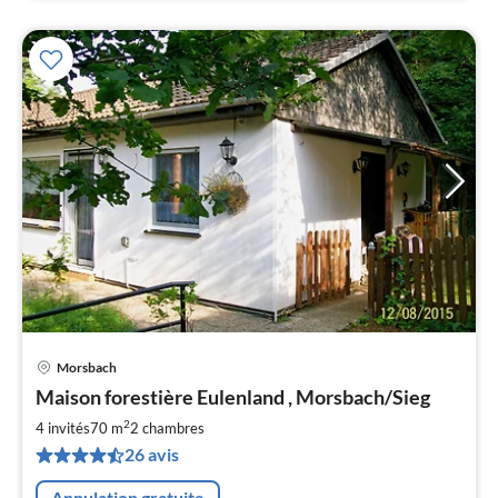
Morsbach
Pri
Maison forestière Eulenland , Morsbach/Sieg
à
2
par
4 invités
70 m
2
chambres
de
26 avis
7
pa
Annulation gratuite