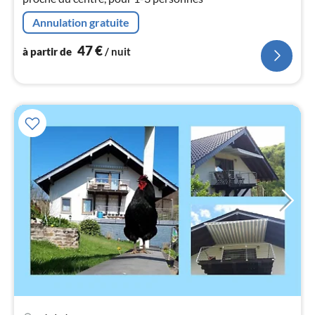
pa
nui
Annulation gratuite
47
€
à partir de
/ nuit
l