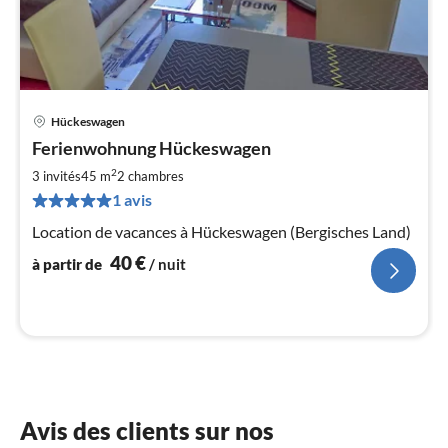
Hückeswagen
Pri
Ferienwohnung Hückeswagen
à
2
par
3 invités
45 m
2
chambres
de
1 avis
4
Location de vacances à Hückeswagen (Bergisches Land)
pa
nui
40
€
à partir de
/ nuit
l
Avis des clients sur nos