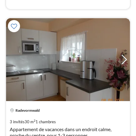
l
Pri
Radevormwald
à
par
2
3 invités
30 m
1
chambres
de
Appartement de vacances dans un endroit calme,
4
proche du centre, pour 1-3 personnes