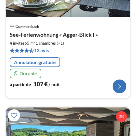
Gummersbach
Pri
See-Ferienwohnung « Agger-Blick I »
à
2
par
4 invités
65 m
1
chambres (+1)
de
13 avis
1
pa
Annulation gratuite
nui
Durable
l
107
€
à partir de
/ nuit
5%