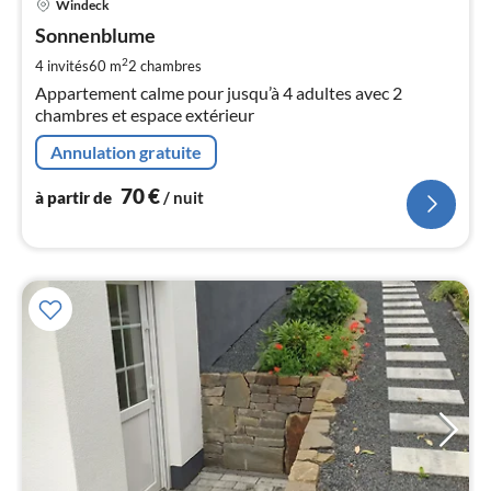
Windeck
à
Sonnenblume
par
de
2
4 invités
60 m
2
chambres
7
Appartement calme pour jusqu’à 4 adultes avec 2
pa
chambres et espace extérieur
nui
Annulation gratuite
l
70
€
à partir de
/ nuit