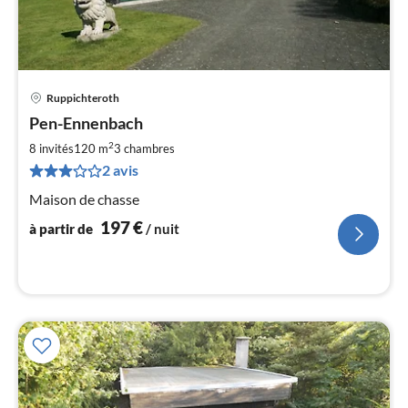
Ruppichteroth
Pri
Pen-Ennenbach
à
2
par
8 invités
120 m
3
chambres
de
2 avis
1
Maison de chasse
pa
nui
197
€
à partir de
/ nuit
l