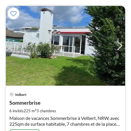
Pri
Velbert
à
Sommerbrise
par
de
2
6 invités
225 m
3
chambres
1
Maison de vacances Sommerbrise à Velbert, NRW, avec
pa
225qm de surface habitable, 7 chambres et de la place
nui
pour 6 personnes.