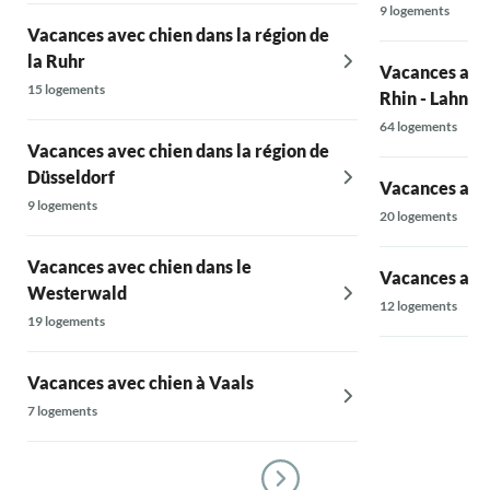
rester. Dans l'ensemble, c'était des vacances
9 logements
réussies !
Vacances avec chien dans la région de
la Ruhr
Vacances avec
15 logements
Rhin - Lahn - 
64 logements
Vacances avec chien dans la région de
Düsseldorf
Vacances avec
9 logements
20 logements
Vacances avec chien dans le
Vacances ave
Westerwald
12 logements
19 logements
Vacances avec chien à Vaals
7 logements