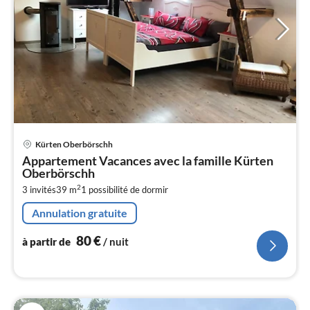
Pri
Kürten Oberbörschh
à
Appartement Vacances avec la famille Kürten
par
Oberbörschh
de
8
2
3 invités
39 m
1
possibilité de dormir
pa
Annulation gratuite
nui
80
€
à partir de
/ nuit
l