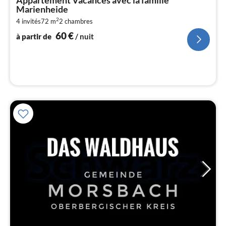
par
Marienheide
de
6
2
4 invités
72 m
2
chambres
60
€
pa
à partir de
/ nuit
nui
l