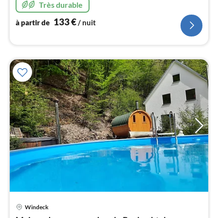
Très durable
133
€
à partir de
/ nuit
l
Windeck
Pri