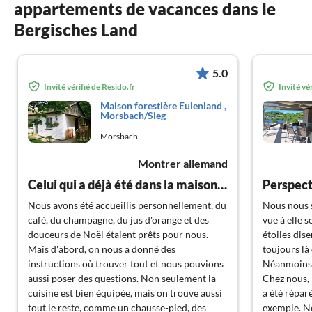
appartements de vacances dans le
Bergisches Land
5.0
Invité vérifié de Resido.fr
Invité vé
Maison forestière Eulenland ,
Morsbach/Sieg
Morsbach
Montrer allemand
Celui qui a déjà été dans la maison sait pourquoi elle s'appelle "Pays des hiboux".
Perspect
Nous avons été accueillis personnellement, du
Nous nous s
café, du champagne, du jus d'orange et des
vue à elle 
douceurs de Noël étaient prêts pour nous.
étoiles dise
Mais d'abord, on nous a donné des
toujours là
instructions où trouver tout et nous pouvions
Néanmoins, 
aussi poser des questions. Non seulement la
Chez nous, 
cuisine est bien équipée, mais on trouve aussi
a été réparé
tout le reste, comme un chausse-pied, des
exemple. No