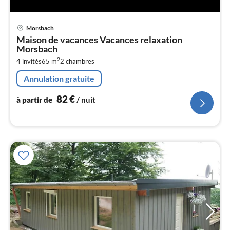
Pri
Morsbach
à
Maison de vacances Vacances relaxation
par
Morsbach
de
8
2
4 invités
65 m
2
chambres
pa
Annulation gratuite
nui
82
€
à partir de
/ nuit
l