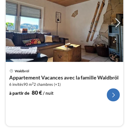
Pri
Waldbröl
à
Appartement Vacances avec la famille Waldbröl
par
2
6 invités
90 m
2
chambres (+1)
de
8
80
€
à partir de
/ nuit
pa
nui
l