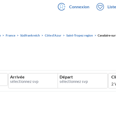
Connexion
List
e
France
Südfrankreich
Côte d'Azur
Saint-Tropez region
Cavalaire-su
Arrivée
Départ
Cl
2 