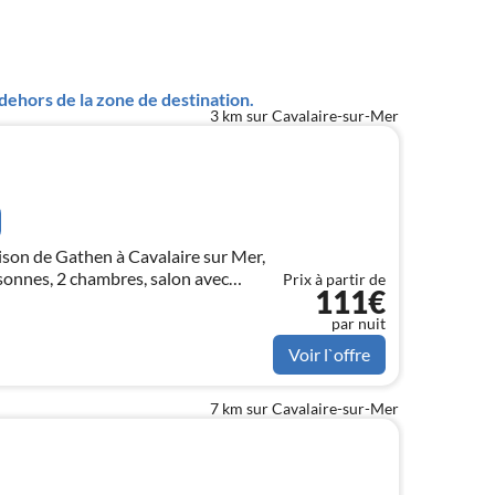
ehors de la zone de destination.
3 km sur Cavalaire-sur-Mer
son de Gathen à Cavalaire sur Mer,
sonnes, 2 chambres, salon avec
Prix à partir de
111€
 bain, WC, terrasse, piscine
 tennis.
par nuit
Voir l`offre
7 km sur Cavalaire-sur-Mer