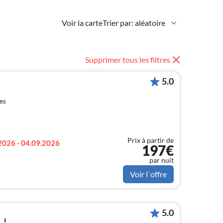
Voir la carte
Trier par: aléatoire
Supprimer tous les filtres
5.0
es
Prix à partir de
2026 - 04.09.2026
197€
par nuit
Voir l`offre
5.0
.!