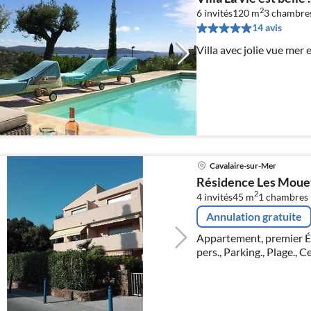
2
6 invités
120 m
3
chambre
14 avis
Villa avec jolie vue mer 
Cavalaire-sur-Mer
Résidence Les Moue
2
4 invités
45 m
1
chambres 
Annulation gratuite
Appartement, premier Ét
pers., Parking., Plage., Centre-ville k
.Living, salle à manger 
coucher deux lits simple