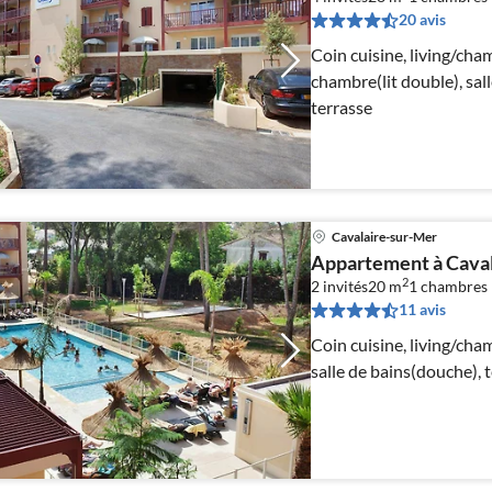
20 avis
Coin cuisine, living/cha
chambre(lit double), sal
terrasse
Cavalaire-sur-Mer
Appartement à Caval
2
2 invités
20 m
1
chambres
11 avis
Coin cuisine, living/cha
salle de bains(douche), 