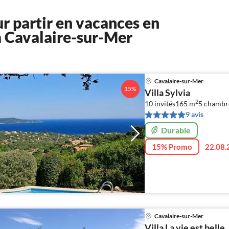
r partir en vacances en
à Cavalaire-sur-Mer
Cavalaire-sur-Mer
15%
Villa Sylvia
2
10 invités
165 m
5
chambr
9 avis
Durable
15% Promo
22.08.
Cavalaire-sur-Mer
Villa La vie est belle ..