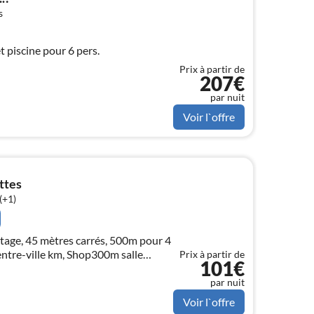
s
et piscine pour 6 pers.
Prix à partir de
207€
par nuit
Voir l`offre
ttes
(+1)
age, 45 mètres carrés, 500m pour 4
m, Shop300m salle
Prix à partir de
101€
Dopppeldiwanbett, cuisine, chambre à
s, salle de bains, WC
par nuit
Voir l`offre