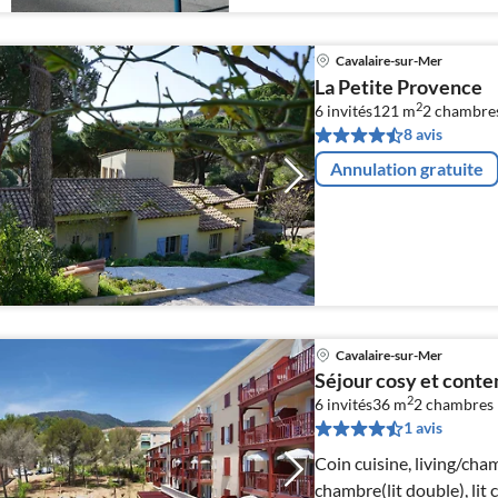
Cavalaire-sur-Mer
La Petite Provence
2
6 invités
121 m
2
chambre
8 avis
Annulation gratuite
Cavalaire-sur-Mer
Séjour cosy et cont
2
6 invités
36 m
2
chambres
1 avis
Coin cuisine, living/cha
chambre(lit double), lit 