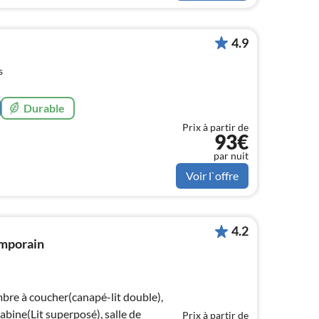
4.9
s
Durable
Prix à partir de
93€
par nuit
Voir l`offre
4.2
emporain
mbre à coucher(canapé-lit double),
cabine(Lit superposé), salle de
Prix à partir de