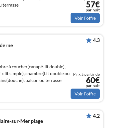
57€
u terrasse
par nuit
Voir l`offre
4.3
oderne
mbre à coucher(canapé-lit double),
x lit simple), chambre(Lit double ou
Prix à partir de
60€
 bains(douche), balcon ou terrasse
par nuit
Voir l`offre
4.2
aire-sur-Mer plage