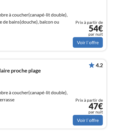
mbre à coucher(canapé-lit double),
le de bains(douche), balcon ou
Prix à partir de
54€
par nuit
Voir l`offre
4.2
aire proche plage
mbre à coucher(canapé-lit double),
terrasse
Prix à partir de
47€
par nuit
Voir l`offre