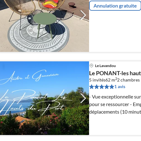
Annulation gratuite
Le Lavandou
Le PONANT-les hauts
2
5 invités
62 m
2
chambres
1 avis
- Vue exceptionnelle sur la baie du Lavandou, - Tranquillité
pour se ressourcer - Emplacement idéal pour les petits
déplacements (10 minutes