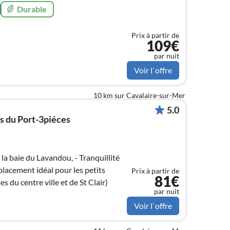
Durable
Prix à partir de
109€
par nuit
Voir l`offre
10 km sur Cavalaire-sur-Mer
5.0
 du Port-3piéces
Prix à partir de
81€
 du centre ville et de St Clair)
par nuit
Voir l`offre