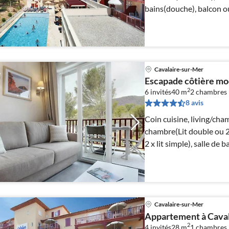
bains(douche), balcon o
Cavalaire-sur-Mer
Escapade côtière m
2
6 invités
40 m
2
chambres
8 avis
Coin cuisine, living/cha
chambre(Lit double ou 2 
2 x lit simple), salle de
Cavalaire-sur-Mer
Appartement à Caval
2
4 invités
28 m
1
chambres