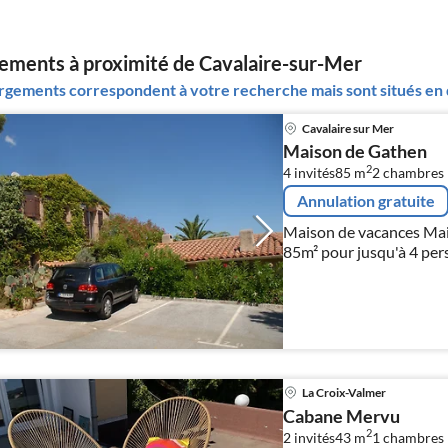
ments à proximité de Cavalaire-sur-Mer
gements correspondent à votre recherche mais sont situés en d
Cavalaire sur Mer
Maison de Gathen
2
4 invités
85 m
2
chambres
Annulation gratuite
Maison de vacances Mai
85m² pour jusqu'à 4 per
cuisine ouverte, salle de
communautaire, court de
La Croix-Valmer
Cabane Mervu
2
2 invités
43 m
1
chambres