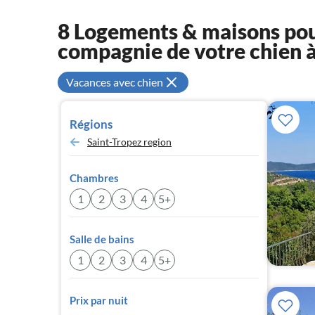
8 Logements & maisons pou
compagnie de votre chien 
Vacances avec chien
Régions
Saint-Tropez region
Chambres
1
2
3
4
5+
Salle de bains
1
2
3
4
5+
Prix par nuit