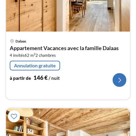
Pri
Dalaas
à
Appartement Vacances avec la famille Dalaas
par
2
4 invités
62 m
2
chambres
de
1
Annulation gratuite
pa
nui
146
€
à partir de
/ nuit
l