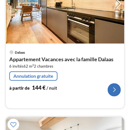
Pri
Dalaas
à
Appartement Vacances avec la famille Dalaas
par
2
6 invités
62 m
2
chambres
de
1
Annulation gratuite
pa
nui
144
€
à partir de
/ nuit
l