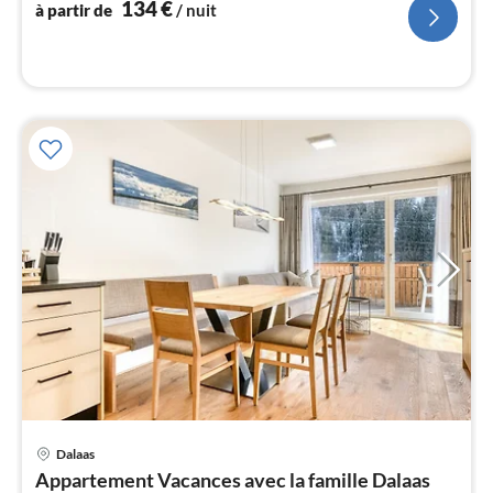
134
€
à partir de
/ nuit
l
Pri
Dalaas
à
Appartement Vacances avec la famille Dalaas
par