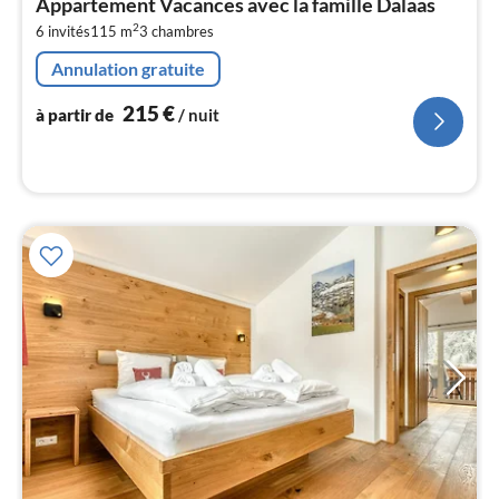
Appartement Vacances avec la famille Dalaas
par
2
6 invités
115 m
3
chambres
de
2
Annulation gratuite
pa
nui
215
€
à partir de
/ nuit
l