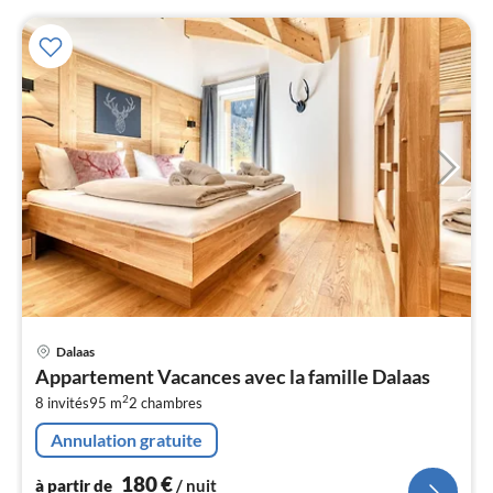
Pri
Dalaas
à
Appartement Vacances avec la famille Dalaas
par
2
8 invités
95 m
2
chambres
de
1
Annulation gratuite
pa
nui
180
€
à partir de
/ nuit