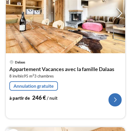
Pri
Dalaas
à
Appartement Vacances avec la famille Dalaas
par
2
8 invités
95 m
3
chambres
de
2
Annulation gratuite
pa
nui
246
€
à partir de
/ nuit
l