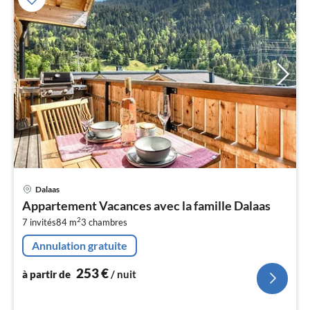
Pri
Dalaas
à
Appartement Vacances avec la famille Dalaas
par
2
7 invités
84 m
3
chambres
de
2
Annulation gratuite
pa
nui
253
€
à partir de
/ nuit
l