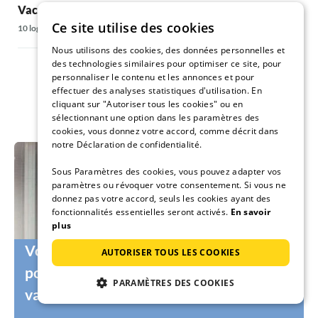
Vacances avec chien à Fischen
Ce site utilise des cookies
10 logements
Nous utilisons des cookies, des données personnelles et
des technologies similaires pour optimiser ce site, pour
personnaliser le contenu et les annonces et pour
effectuer des analyses statistiques d'utilisation. En
cliquant sur "Autoriser tous les cookies" ou en
sélectionnant une option dans les paramètres des
cookies, vous donnez votre accord, comme décrit dans
notre Déclaration de confidentialité.
Sous Paramètres des cookies, vous pouvez adapter vos
paramètres ou révoquer votre consentement. Si vous ne
donnez pas votre accord, seuls les cookies ayant des
fonctionnalités essentielles seront activés.
En savoir
plus
Vous cherchez encore le vacancier idéal
AUTORISER TOUS LES COOKIES
pour votre logement ou votre maison de
PARAMÈTRES DES COOKIES
vacances ?