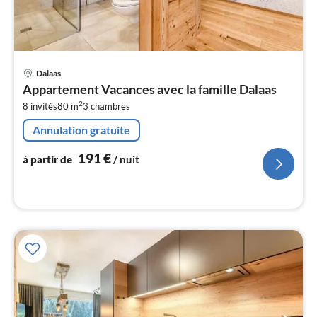
Pri
Dalaas
à
Appartement Vacances avec la famille Dalaas
par
2
8 invités
80 m
3
chambres
de
1
Annulation gratuite
pa
nui
191
€
à partir de
/ nuit
l