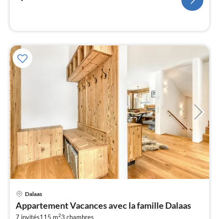
l
Pri
Dalaas
à
Appartement Vacances avec la famille Dalaas
par
2
7 invités
115 m
3
chambres