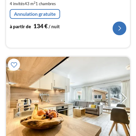
2
4 invités
43 m
1
chambres
de
1
Annulation gratuite
pa
nui
134
€
à partir de
/ nuit
l