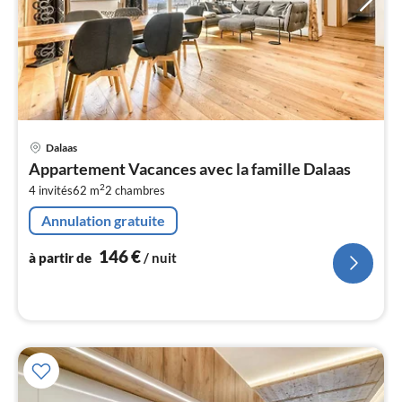
Pri
Dalaas
à
Appartement Vacances avec la famille Dalaas
par
2
4 invités
62 m
2
chambres
de
1
Annulation gratuite
pa
nui
146
€
à partir de
/ nuit
l