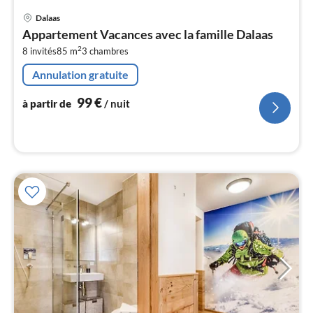
Pri
Dalaas
à
Appartement Vacances avec la famille Dalaas
par
2
8 invités
85 m
3
chambres
de
9
Annulation gratuite
pa
nui
99
€
à partir de
/ nuit
l