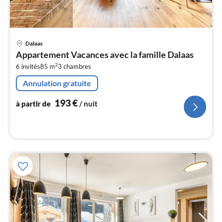
Pri
Dalaas
à
Appartement Vacances avec la famille Dalaas
par
2
6 invités
85 m
3
chambres
de
1
Annulation gratuite
pa
nui
193
€
à partir de
/ nuit
l