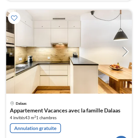
Pri
Dalaas
à
Appartement Vacances avec la famille Dalaas
par
2
4 invités
43 m
1
chambres
de
1
Annulation gratuite
pa
nui