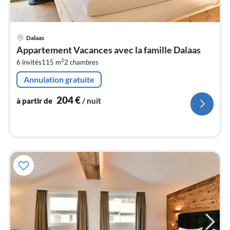
Pri
Dalaas
à
Appartement Vacances avec la famille Dalaas
par
2
6 invités
115 m
2
chambres
de
2
Annulation gratuite
pa
nui
204
€
à partir de
/ nuit
l