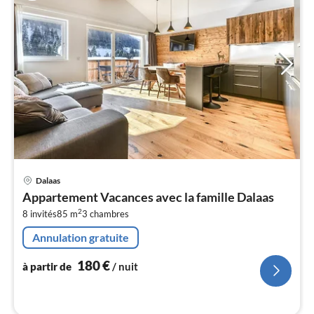
Pri
Dalaas
à
Appartement Vacances avec la famille Dalaas
par
2
8 invités
85 m
3
chambres
de
1
Annulation gratuite
pa
nui
180
€
à partir de
/ nuit
l