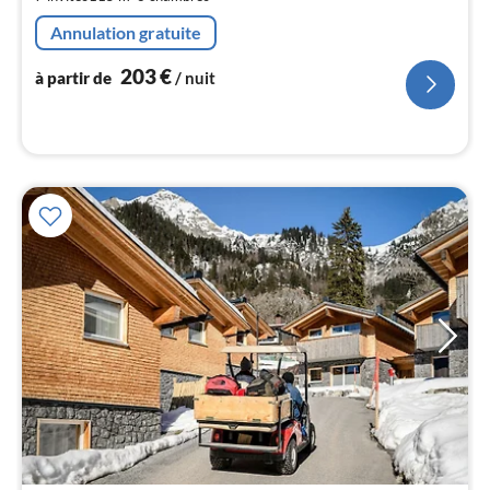
de
2
Annulation gratuite
pa
nui
203
€
à partir de
/ nuit
l