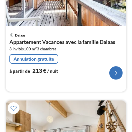
Pri
Dalaas
à
Appartement Vacances avec la famille Dalaas
par
2
8 invités
100 m
3
chambres
de
2
Annulation gratuite
pa
nui
213
€
à partir de
/ nuit
l