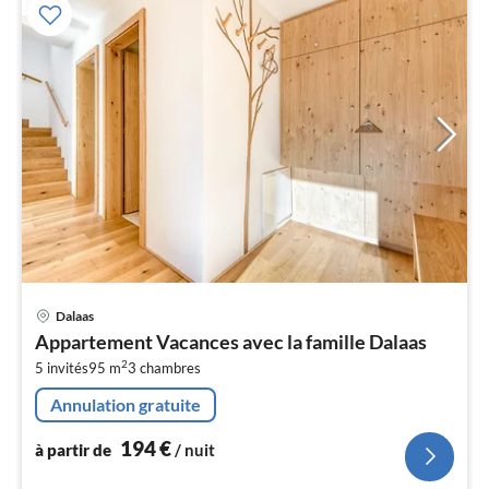
Pri
Dalaas
à
Appartement Vacances avec la famille Dalaas
par
2
5 invités
95 m
3
chambres
de
1
Annulation gratuite
pa
nui
194
€
à partir de
/ nuit