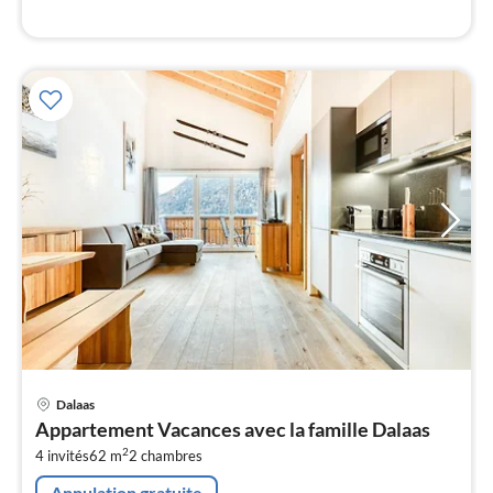
l
Pri
Dalaas
à
Appartement Vacances avec la famille Dalaas
par
2
4 invités
62 m
2
chambres
de
1
Annulation gratuite