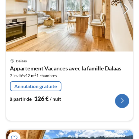
Pri
Dalaas
à
Appartement Vacances avec la famille Dalaas
par
2
2 invités
42 m
1
chambres
de
1
Annulation gratuite
pa
nui
126
€
à partir de
/ nuit
l