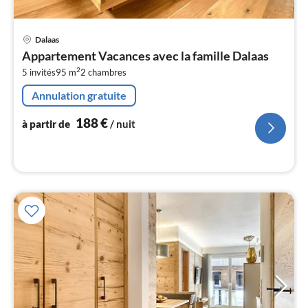
Pri
Dalaas
à
Appartement Vacances avec la famille Dalaas
par
2
5 invités
95 m
2
chambres
de
1
Annulation gratuite
pa
nui
188
€
à partir de
/ nuit
l