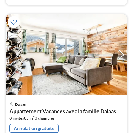
Pri
Dalaas
à
Appartement Vacances avec la famille Dalaas
par
2
8 invités
85 m
3
chambres
de
1
Annulation gratuite
pa