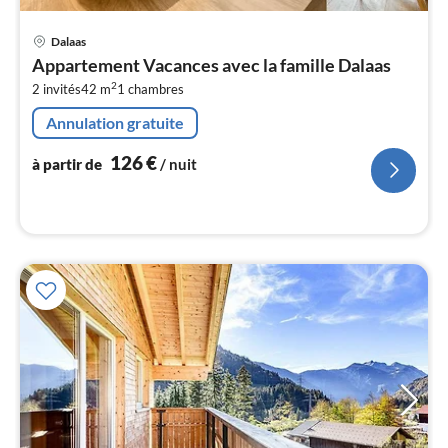
Pri
Dalaas
à
Appartement Vacances avec la famille Dalaas
par
2
2 invités
42 m
1
chambres
de
1
Annulation gratuite
pa
nui
126
€
à partir de
/ nuit
l