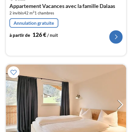
à
Appartement Vacances avec la famille Dalaas
par
2
2 invités
42 m
1
chambres
de
1
Annulation gratuite
pa
nui
126
€
à partir de
/ nuit
l