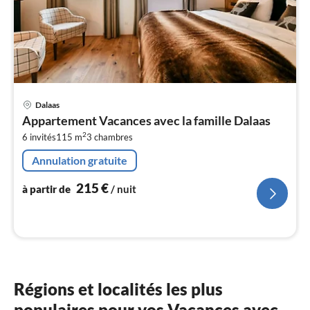
Pri
Dalaas
à
Appartement Vacances avec la famille Dalaas
par
2
6 invités
115 m
3
chambres
de
2
Annulation gratuite
pa
nui
215
€
à partir de
/ nuit
l
Régions et localités les plus
populaires pour vos Vacances avec