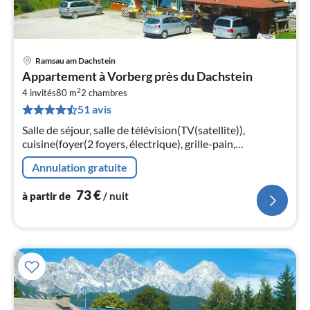
Ramsau am Dachstein
Pri
Appartement à Vorberg près du Dachstein
à
2
4 invités
80 m
2
chambres
par
51 avis
de
7
Salle de séjour, salle de télévision(TV(satellite)),
pa
cuisine(foyer(2 foyers, électrique), grille-pain,
nui
cafetière/percolateur, four, lave-vaisselle , réfrigérateur)
Annulation gratuite
l
73
€
à partir de
/ nuit