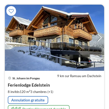
9 km sur Ramsau am Dachstein
Pri
St. Johann im Pongau
à
Ferienlodge Edelstein
par
de
2
8 invités
120 m
3
chambres (+1)
3
Annulation gratuite
pa
nui
Particulièrement durable