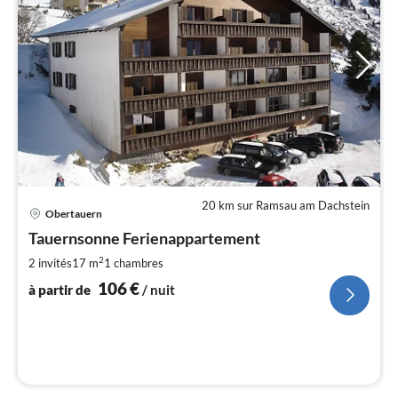
20 km sur Ramsau am Dachstein
Pri
Obertauern
à
Tauernsonne Ferienappartement
par
de
2
2 invités
17 m
1
chambres
1
106
€
à partir de
/ nuit
pa
nui
l