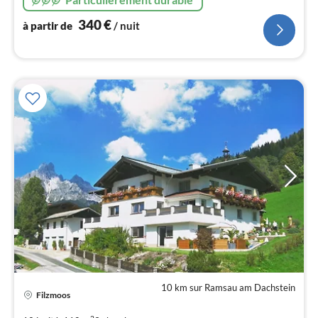
340
€
à partir de
/ nuit
l
10 km sur Ramsau am Dachstein
Filzmoos
Pri