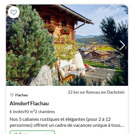
22 km sur Ramsau am Dachstein
Pri
Flachau
à
Almdorf Flachau
par
de
2
6 invités
90 m
2
chambres
2
Nos 5 cabanes rustiques et élégantes (pour 2 à 12
pa
personnes) offrent un cadre de vacances unique à tous
nui
ceux qui recherchent quelque chose de spécial