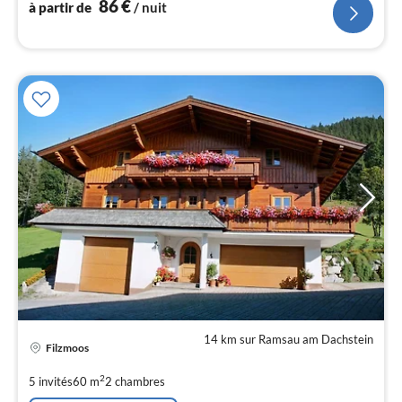
l
86
€
à partir de
/ nuit
14 km sur Ramsau am Dachstein
Pri
Filzmoos
à
par
2
5 invités
60 m
2
chambres
de