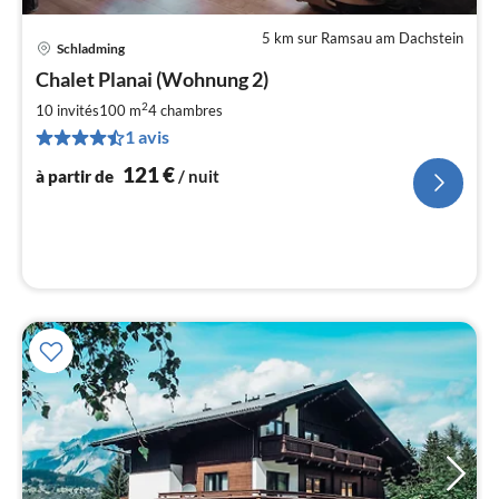
5 km sur Ramsau am Dachstein
Schladming
Pri
Chalet Planai (Wohnung 2)
à
2
par
10 invités
100 m
4
chambres
de
1 avis
1
121
€
à partir de
/ nuit
pa
nui
l