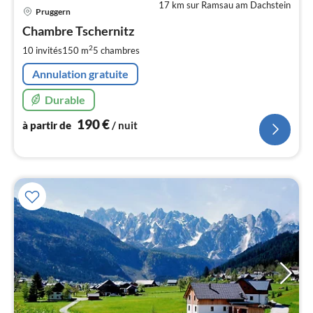
17 km sur Ramsau am Dachstein
Pri
Pruggern
à
Chambre Tschernitz
par
de
2
10 invités
150 m
5
chambres
1
Annulation gratuite
pa
nui
Durable
190
€
à partir de
/ nuit
l