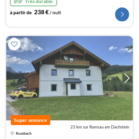
Très durable
l
238
€
à partir de
/ nuit
Super annonce
23 km sur Ramsau am Dachstein
Pri
Russbach
à