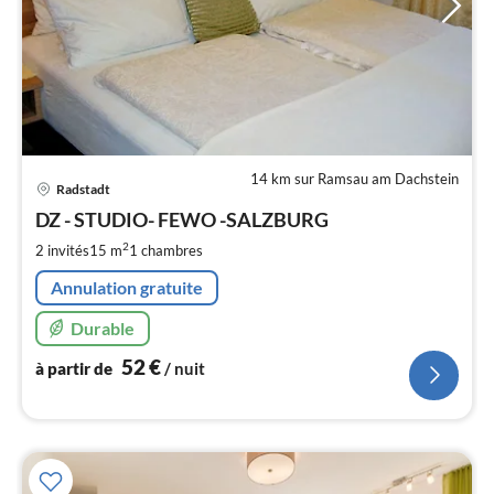
14 km sur Ramsau am Dachstein
Pri
Radstadt
à
DZ - STUDIO- FEWO -SALZBURG
par
de
2
2 invités
15 m
1
chambres
5
Annulation gratuite
pa
nui
Durable
52
€
à partir de
/ nuit
l