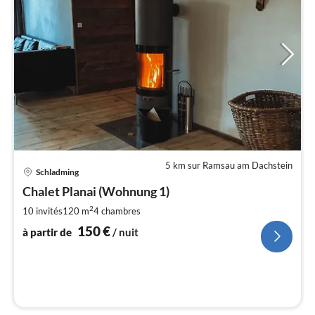
5 km sur Ramsau am Dachstein
Pri
Schladming
à
Chalet Planai (Wohnung 1)
par
de
2
10 invités
120 m
4
chambres
1
150
€
à partir de
/ nuit
pa
nui
l