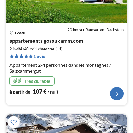
20 km sur Ramsau am Dachstein
Gosau
Pri
appartements gosaukamm.com
à
2
par
2 invités
40 m
1
chambres (+1)
de
1 avis
1
Appartement 2-4 personnes dans les montagnes /
pa
Salzkammergut
nui
Très durable
l
107
€
à partir de
/ nuit