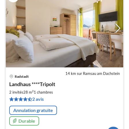
14 km sur Ramsau am Dachstein
Radstadt
Pri
Landhaus ****Tripolt
à
2
par
2 invités
28 m
1
chambres
de
2 avis
8
pa
Annulation gratuite
nui
Durable