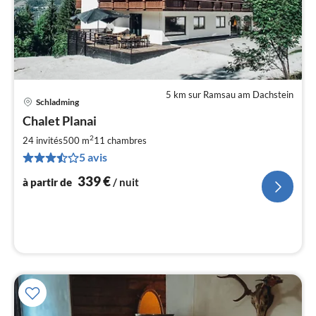
5 km sur Ramsau am Dachstein
Schladming
Pri
Chalet Planai
à
2
par
24 invités
500 m
11
chambres
de
5 avis
3
339
€
à partir de
/ nuit
pa
nui
l