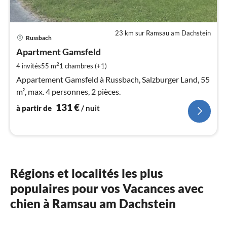
23 km sur Ramsau am Dachstein
Pri
Russbach
à
Apartment Gamsfeld
par
de
2
4 invités
55 m
1
chambres (+1)
1
Appartement Gamsfeld à Russbach, Salzburger Land, 55
pa
m², max. 4 personnes, 2 pièces.
nui
131
€
à partir de
/ nuit
l
Régions et localités les plus
populaires pour vos Vacances avec
chien à Ramsau am Dachstein