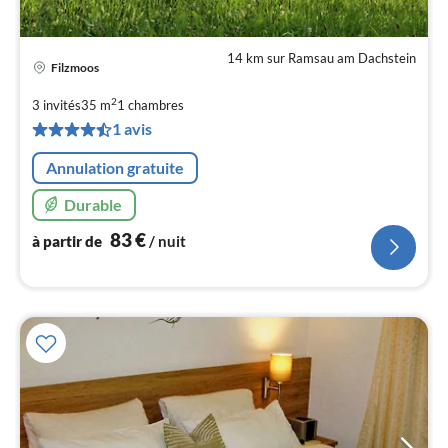
14 km sur Ramsau am Dachstein
Filzmoos
Pri
à
2
3 invités
35 m
1
chambres
par
1 avis
de
8
Annulation gratuite
pa
nui
Durable
83
€
à partir de
/ nuit
l