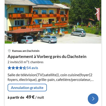
Ramsau am Dachstein
Pri
Appartement à Vorberg près du Dachstein
à
2
2 invités
50 m
1
chambres
par
54 avis
de
5
Salle de télévision(TV(satellite)), coin cuisine(foyer(2
pa
foyers, électrique), grille-pain, cafetière/percolateur,
nui
réfrigérateur)
Annulation gratuite
l
49
€
à partir de
/ nuit