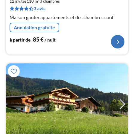
à
2
12 invités
110 m
3
chambres
par
3 avis
de
8
Maison garder appartements et des chambres conf
pa
Annulation gratuite
nui
85
€
à partir de
/ nuit
l