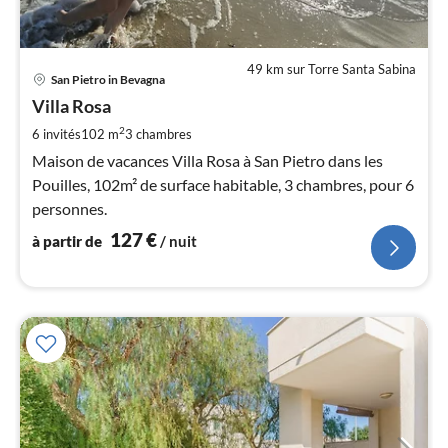
49 km sur Torre Santa Sabina
Pri
San Pietro in Bevagna
à
Villa Rosa
par
de
2
6 invités
102 m
3
chambres
1
Maison de vacances Villa Rosa à San Pietro dans les
pa
Pouilles, 102m² de surface habitable, 3 chambres, pour 6
nui
personnes.
127
€
à partir de
/ nuit
l