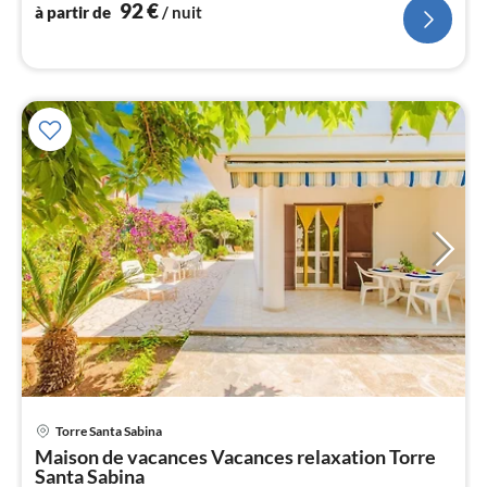
92
€
à partir de
/ nuit
l
Pri
Torre Santa Sabina
à
Maison de vacances Vacances relaxation Torre
par
Santa Sabina