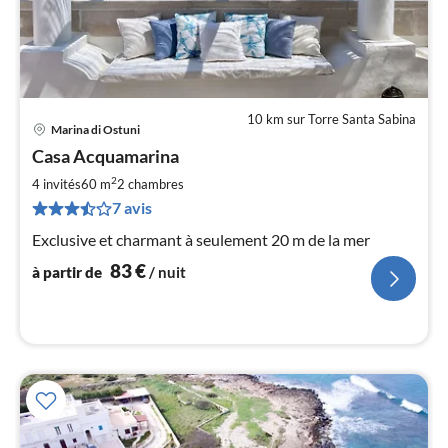
10 km sur Torre Santa Sabina
Marina di Ostuni
Pri
Casa Acquamarina
à
2
par
4 invités
60 m
2
chambres
de
7 avis
8
Exclusive et charmant à seulement 20 m de la mer
pa
nui
83
€
à partir de
/ nuit
l