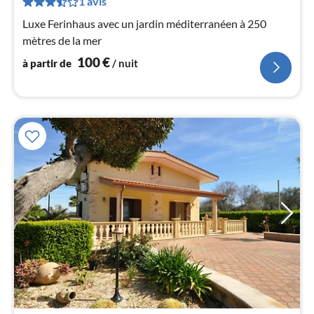
1 avis
1
Luxe Ferinhaus avec un jardin méditerranéen à 250
pa
mètres de la mer
nui
100
€
à partir de
/ nuit
l