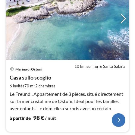
10 km sur Torre Santa Sabina
Pri
Marina di Ostuni
à
Casa sullo scoglio
par
de
2
6 invités
70 m
2
chambres
9
Le Freundl. Appartement de 3 pièces. situé directement
pa
sur la mer cristalline de Ostuni. Idéal pour les familles
nui
avec enfants. Le domicile a surpris avec un certain
interessting. Extras.
98
€
à partir de
/ nuit
l