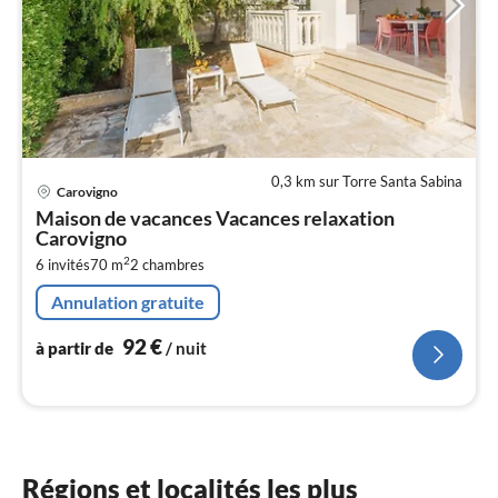
0,3 km sur Torre Santa Sabina
Pri
Carovigno
à
Maison de vacances Vacances relaxation
par
Carovigno
de
9
2
6 invités
70 m
2
chambres
pa
Annulation gratuite
nui
92
€
à partir de
/ nuit
l
Régions et localités les plus