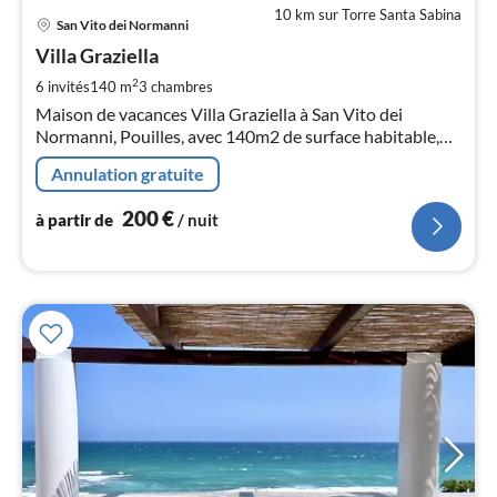
10 km sur Torre Santa Sabina
Pri
San Vito dei Normanni
à
Villa Graziella
par
de
2
6 invités
140 m
3
chambres
2
Maison de vacances Villa Graziella à San Vito dei
pa
Normanni, Pouilles, avec 140m2 de surface habitable,
nui
trois chambres à coucher et de la place pour 6
Annulation gratuite
personnes.
l
200
€
à partir de
/ nuit