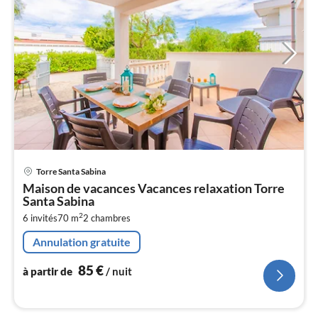
Pri
Torre Santa Sabina
à
Maison de vacances Vacances relaxation Torre
par
Santa Sabina
de
8
2
6 invités
70 m
2
chambres
pa
Annulation gratuite
nui
85
€
à partir de
/ nuit
l