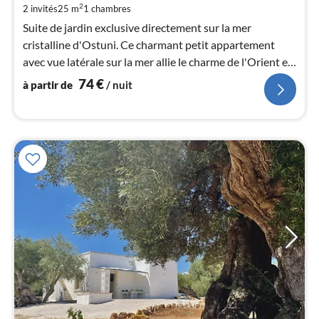
par
2
2 invités
25 m
1
chambres
de
Suite de jardin exclusive directement sur la mer
7
cristalline d'Ostuni. Ce charmant petit appartement
pa
avec vue latérale sur la mer allie le charme de l'Orient et
nui
l'ambiance méditerranéenne.
74
€
à partir de
/ nuit
l