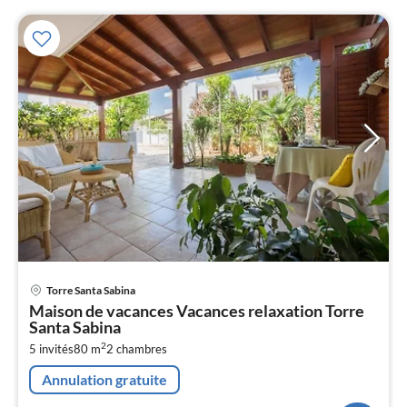
Pri
Torre Santa Sabina
à
Maison de vacances Vacances relaxation Torre
par
Santa Sabina
de
9
2
5 invités
80 m
2
chambres
pa
Annulation gratuite
nui