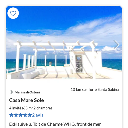
10 km sur Torre Santa Sabina
Marina di Ostuni
Pri
Casa Mare Sole
à
2
par
4 invités
65 m
2
chambres
de
2 avis
8
Exklsuive u. Toit de Charme WHG. front de mer
pa