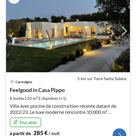
5 km sur Torre Santa Sabina
Pri
Carovigno
à
Feelgood in Casa Pippo
par
de
2
8 invités
150 m
3
chambres (+1)
2
Villa avec piscine de construction récente datant de
pa
2022/23. Le luxe moderne rencontre 10.000 m²
nui
d'oliveraie et des murs en pierre de Pietra locale. Chiens
Durable
autorisés
l
285
€
à partir de
/ nuit