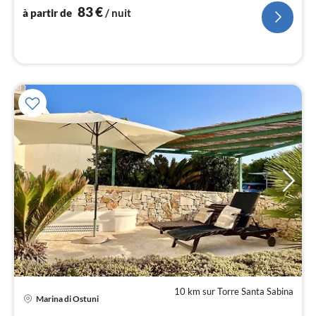
nui
83
€
à partir de
/ nuit
l
10 km sur Torre Santa Sabina
Pri
Marina di Ostuni
à