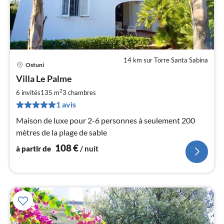
14 km sur Torre Santa Sabina
Ostuni
Pri
Villa Le Palme
à
2
par
6 invités
135 m
3
chambres
de
1 avis
1
Maison de luxe pour 2-6 personnes à seulement 200
pa
mètres de la plage de sable
nui
108
€
à partir de
/ nuit
l