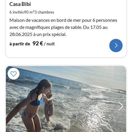
Casa Bibi
par
de
2
6 invités
90 m
3
chambres
9
Maison de vacances en bord de mer pour 6 personnes
pa
avec de magnifiques plages de sable. Du 17.05 au
nui
28.06.2025 à un prix spécial.
92
€
à partir de
/ nuit
l