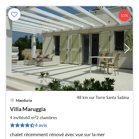
15%
48 km sur Torre Santa Sabina
Manduria
Pri
Villa Maruggia
à
2
par
4 invités
60 m
2
chambres
de
4 avis
1
chalet récemment rénové avec vue sur la mer
pa