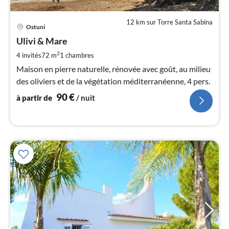
12 km sur Torre Santa Sabina
Pri
Ostuni
à
Ulivi & Mare
par
de
2
4 invités
72 m
1
chambres
9
Maison en pierre naturelle, rénovée avec goût, au milieu
pa
des oliviers et de la végétation méditerranéenne, 4 pers.
nui
90
€
à partir de
/ nuit
l