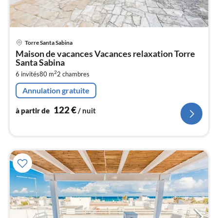
Pri
Torre Santa Sabina
à
Maison de vacances Vacances relaxation Torre
par
Santa Sabina
de
1
2
6 invités
80 m
2
chambres
pa
Annulation gratuite
nui
122
€
à partir de
/ nuit
l