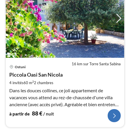
16 km sur Torre Santa Sabina
Pri
Ostuni
à
Piccola Oasi San Nicola
par
de
2
4 invités
60 m
2
chambres
8
Dans les douces collines, ce joli appartement de
pa
vacances vous attend au rez-de-chaussée d'une villa
nui
ancienne (avec accès privé). Agréable et bien entretenu
avec espace extérieur privé
88
€
à partir de
/ nuit
l