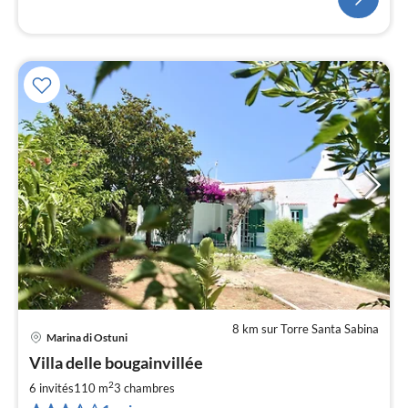
8 km sur Torre Santa Sabina
Marina di Ostuni
Pri
Villa delle bougainvillée
à
2
par
6 invités
110 m
3
chambres
de