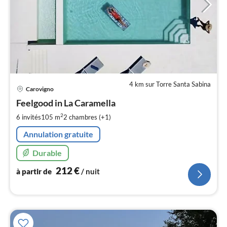
4 km sur Torre Santa Sabina
Pri
Carovigno
à
Feelgood in La Caramella
par
de
2
6 invités
105 m
2
chambres (+1)
2
Annulation gratuite
pa
nui
Durable
212
€
à partir de
/ nuit
l