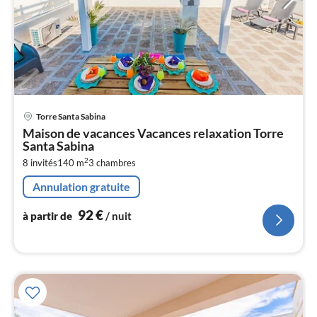
Pri
Torre Santa Sabina
à
Maison de vacances Vacances relaxation Torre
par
Santa Sabina
de
9
2
8 invités
140 m
3
chambres
pa
Annulation gratuite
nui
92
€
à partir de
/ nuit
l