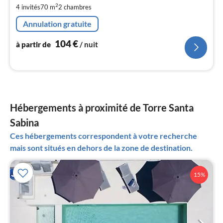
de
1
2
4 invités
70 m
2
chambres
pa
Annulation gratuite
nui
104
€
à partir de
/ nuit
l
Hébergements à proximité de Torre Santa
Sabina
Ces hébergements correspondent à votre recherche
mais sont situés en dehors de la zone de destination.
15%