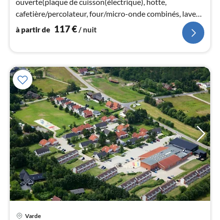
ouverte(plaque de cuisson(électrique), hotte,
nui
cafetière/percolateur, four/micro-onde combinés, lave-
vaisselle , combinaison réfrigérateu...
117
€
à partir de
/ nuit
l
Varde