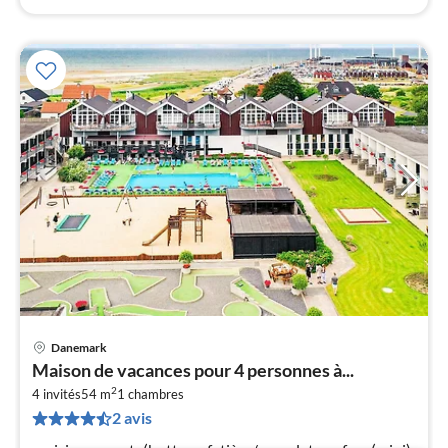
Danemark
Pri
Maison de vacances pour 4 personnes à...
à
2
4 invités
54 m
1
chambres
par
2 avis
de
5