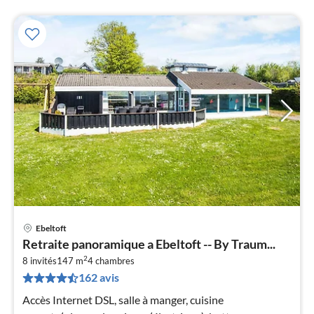
Ebeltoft
Pri
Retraite panoramique a Ebeltoft -- By Traum...
à
2
8 invités
147 m
4
chambres
par
162 avis
de
1
Accès Internet DSL, salle à manger, cuisine
pa