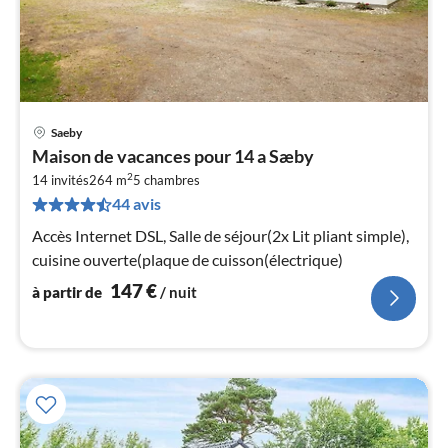
Saeby
Pri
Maison de vacances pour 14 a Sæby
à
2
14 invités
264 m
5
chambres
par
44 avis
de
1
Accès Internet DSL, Salle de séjour(2x Lit pliant simple),
pa
cuisine ouverte(plaque de cuisson(électrique)
nui
147
€
à partir de
/ nuit
l