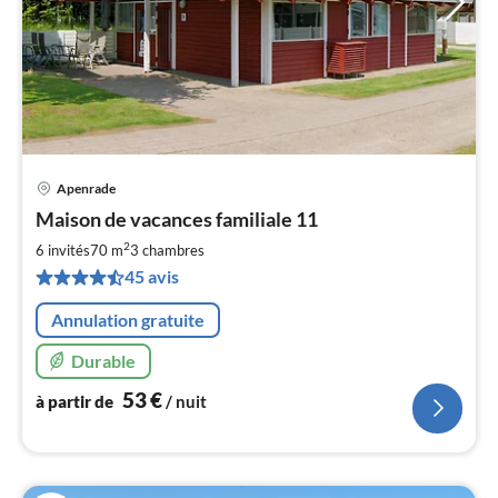
Apenrade
Pri
Maison de vacances familiale 11
à
2
par
6 invités
70 m
3
chambres
de
45 avis
5
pa
Annulation gratuite
nui
Durable
l
53
€
à partir de
/ nuit