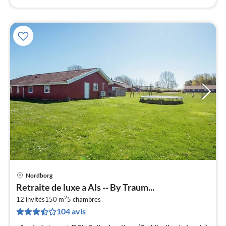
Nordborg
Pri
Retraite de luxe a Als -- By Traum...
à
2
12 invités
150 m
5
chambres
par
104 avis
de
6