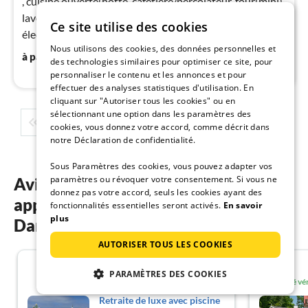
, cuisine ouverte(hotte, cafetière/percolateur, four(mini),
pa
lave-vaisselle , réfrigérateur, plaques chauffantes
nui
Ce site utilise des cookies
électriques), living/chambre à coucher(2x Lit pliant
Nous utilisons des cookies, des données personnelles et
simple)
51
€
à partir de
/ nuit
l
des technologies similaires pour optimiser ce site, pour
personnaliser le contenu et les annonces et pour
effectuer des analyses statistiques d'utilisation. En
cliquant sur "Autoriser tous les cookies" ou en
sélectionnant une option dans les paramètres des
1
2
3
4
5
...
cookies, vous donnez votre accord, comme décrit dans
notre Déclaration de confidentialité.
Sous Paramètres des cookies, vous pouvez adapter vos
paramètres ou révoquer votre consentement. Si vous ne
Avis des clients sur nos
donnez pas votre accord, seuls les cookies ayant des
appartements de vacances au
fonctionnalités essentielles seront activés.
En savoir
plus
Danemark
AUTORISER TOUS LES COOKIES
4.6
PARAMÈTRES DES COOKIES
Invité vé
Retraite de luxe avec piscine