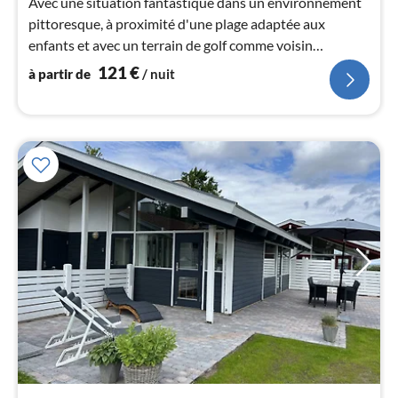
Avec une situation fantastique dans un environnement
pa
pittoresque, à proximité d'une plage adaptée aux
nui
enfants et avec un terrain de golf comme voisin
immédiat
121
€
à partir de
/ nuit
l