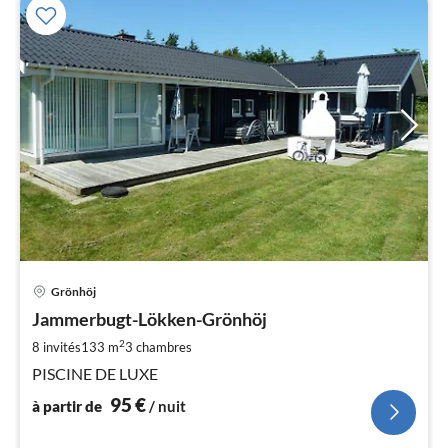
Pri
Grönhöj
à
Jammerbugt-Lökken-Grönhöj
par
de
2
8 invités
133 m
3
chambres
9
PISCINE DE LUXE
pa
95
€
nui
à partir de
/ nuit