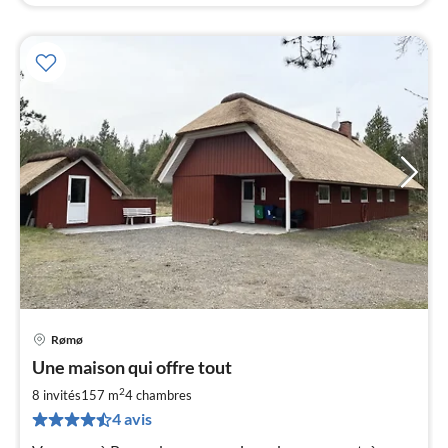
Rømø
Pri
Une maison qui offre tout
à
2
par
8 invités
157 m
4
chambres
de
4 avis
8