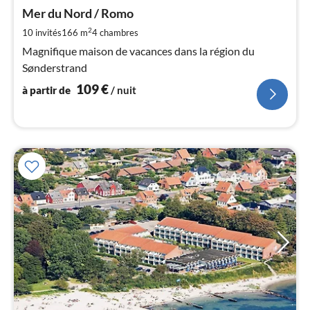
à
Mer du Nord / Romo
par
de
2
10 invités
166 m
4
chambres
1
Magnifique maison de vacances dans la région du
pa
Sønderstrand
nui
109
€
à partir de
/ nuit
l