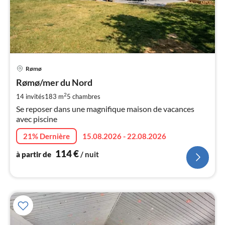
Pri
Rømø
à
Rømø/mer du Nord
par
de
2
14 invités
183 m
5
chambres
1
Se reposer dans une magnifique maison de vacances
pa
avec piscine
nui
21% Dernière
15.08.2026 - 22.08.2026
l
114
€
à partir de
/ nuit