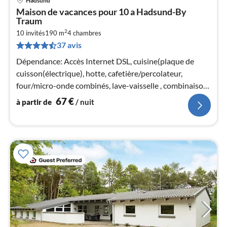
Hadsund
Pri
Maison de vacances pour 10 a Hadsund-By
à
Traum
par
2
10 invités
190 m
4
chambres
de
6
37 avis
pa
Dépendance: Accès Internet DSL, cuisine(plaque de
nui
cuisson(électrique), hotte, cafetière/percolateur,
four/micro-onde combinés, lave-vaisselle , combinaison
l
réfrigérateur/congélat...
67
€
à partir de
/ nuit