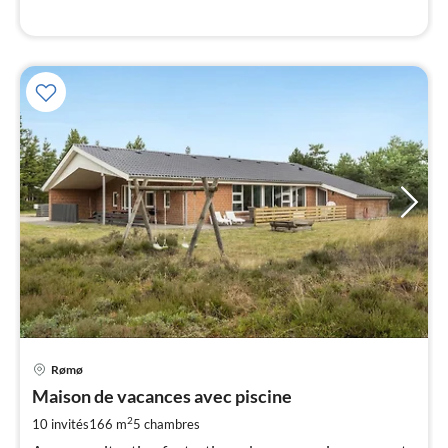
l
Pri
Rømø
à
Maison de vacances avec piscine
par
de
2
10 invités
166 m
5
chambres
1