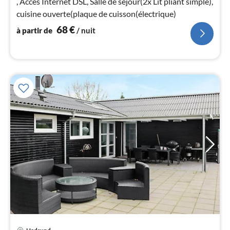
, Accès Internet DSL, Salle de séjour(2x Lit pliant simple),
pa
cuisine ouverte(plaque de cuisson(électrique)
nui
68
€
à partir de
/ nuit
l