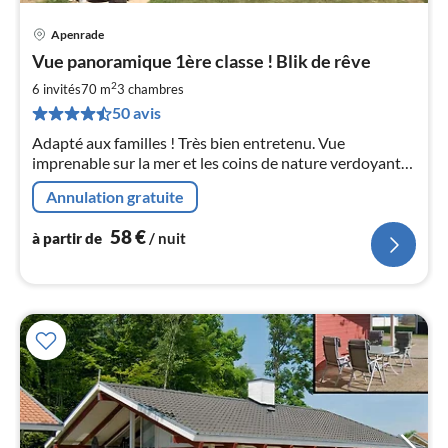
Apenrade
Pri
Vue panoramique 1ère classe ! Blik de rêve
à
2
par
6 invités
70 m
3
chambres
de
50 avis
5
Adapté aux familles ! Très bien entretenu. Vue
pa
imprenable sur la mer et les coins de nature verdoyants !
nui
Situation extrêmement centrale. a 150 m de la plage, de
Annulation gratuite
la piscine en plein air et de l'aire de jeux. À seulement 30
l
km de Flensburg
58
€
à partir de
/ nuit