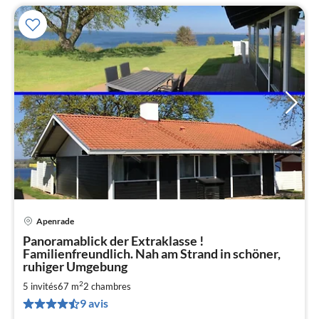
Apenrade
Pri
Panoramablick der Extraklasse !
à
Familienfreundlich. Nah am Strand in schöner,
par
ruhiger Umgebung
de
5
2
5 invités
67 m
2
chambres
9 avis
pa
nui