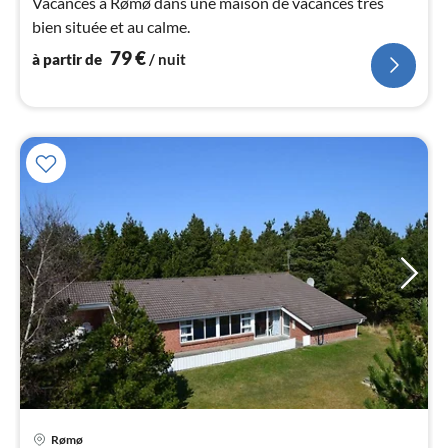
Vacances à Rømø dans une maison de vacances très
pa
bien située et au calme.
nui
79
€
à partir de
/ nuit
l
Pri
Rømø