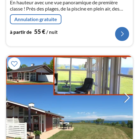
En hauteur avec une vue panoramique de première
classe ! Près des plages, de la piscine en plein air, des
terrains de jeux et bien plus encore. A louer toute
l
Annulation gratuite
l'année ! WLAN gratuit et nombreuses chaînes de
télévision allemandes.
55
€
à partir de
/ nuit