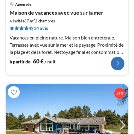
Apenrade
Pri
Maison de vacances avec vue sur la mer
à
2
par
4 invités
67 m
2
chambres
de
14 avis
6
Vacances en pleine nature. Maison bien entretenue.
pa
Terrasses avec vue sur la mer et le paysage. Proximité de
nui
la plage et de la forêt. Nettoyage final et consommation
d'eau inclus.
l
60
€
à partir de
/ nuit
21%