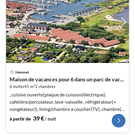
Pri
Hemmet
à
Maison de vacances pour 6 dans un parc de vac...
par
2
6 invités
45 m
2
chambres
de
3
, cuisine ouverte(plaque de cuisson(électrique),
pa
cafetière/percolateur, lave-vaisselle , réfrigérateur(+
nui
congélateur)), living/chambre à coucher(TV), chambre(lit
double)
39
€
à partir de
/ nuit
l