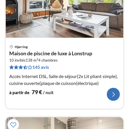
Hjørring
Pri
Maison de piscine de luxe à Lonstrup
à
2
10 invités
138 m
4
chambres
par
145 avis
de
7
Accès Internet DSL, Salle de séjour(2x Lit pliant simple),
pa
cuisine ouverte(plaque de cuisson(électrique)
nui
79
€
à partir de
/ nuit
l