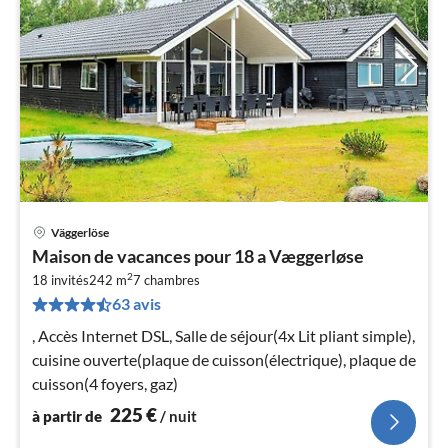
Väggerlöse
Pri
Maison de vacances pour 18 a Væggerløse
à
2
18 invités
242 m
7
chambres
par
63 avis
de
2
, Accès Internet DSL, Salle de séjour(4x Lit pliant simple),
pa
cuisine ouverte(plaque de cuisson(électrique), plaque de
nui
cuisson(4 foyers, gaz)
225
€
à partir de
/ nuit
l