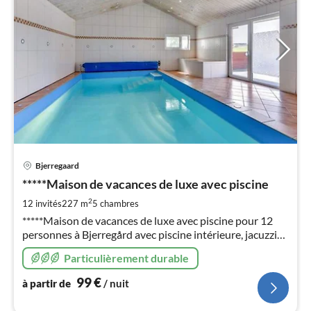
Pri
Bjerregaard
à
*****Maison de vacances de luxe avec piscine
par
de
2
12 invités
227 m
5
chambres
9
*****Maison de vacances de luxe avec piscine pour 12
pa
personnes à Bjerregård avec piscine intérieure, jacuzzi
nui
(toujours prêt) sauna, cheminée, maison économe en
Particulièrement durable
énergie grâce à la technologie des pompes à chaleur 4 x,
5 chambres à coucher
l
99
€
à partir de
/ nuit