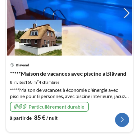
Pri
Blavand
à
*****Maison de vacances avec piscine à Blåvand
par
de
2
8 invités
160 m
4
chambres
8
*****Maison de vacances à économie d'énergie avec
pa
piscine pour 8 personnes, avec piscine intérieure, jacuzzi
nui
toujours clair, sauna, 2 salles de bains, cheminée, W-Lan,
Particulièrement durable
Photos, infos et prix aussi sur : ferienhausdaenemark-cj
(fr)
l
85
€
à partir de
/ nuit