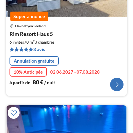
Super annonce
Havnebyen Seeland
Pri
Rim Resort Haus 5
à
2
par
6 invités
70 m
3
chambres
de
3 avis
8
pa
Annulation gratuite
nui
10% Anticipée
02.06.2027 - 07.08.2028
l
80
€
à partir de
/ nuit